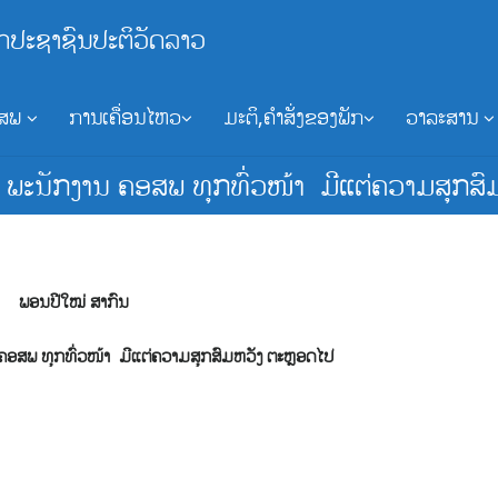
ກປະຊາຊົນປະຕິວັດລາວ
ອສພ
ການເຄື່ອນໄຫວ
ມະຕິ,ຄຳສັ່ງຂອງພັກ
ວາລະສານ
 ພະນັກງານ ຄອສພ ທຸກທົ່ວໜ້າ ມີແຕ່ຄວາມສຸກສົ
ພອນປີໃໝ່ ສາກົນ
ຄອສພ ທຸກທົ່ວໜ້າ ມີແຕ່ຄວາມສຸກສົມຫວັງ ຕະຫຼອດໄປ