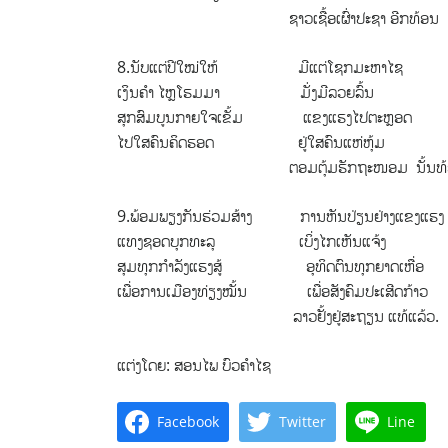
ຊາວເຊື້ອເຜົ່າປະຊາ ອີກທ້ອນ
8.ນັບແຕ່ປີໃໝ່ໃຫ້ ມີແຕ່ໂຊກມະຫາໄຊ
ເງິນຄຳ ໄຫຼໂຮມມາ ມັ່ງມີລວຍລົ້ນ
ສຸກສົມບູນກາຍໃຈເຂັ້ມ ແຂງແຮງໄປຕະຫຼອດ
ໄປໃສຄົນຄິດຮອດ ຢູ່ໃສຄົນແຫ່ຫຸ້ມ
ຕອມຕຸ້ມຮັກຖະໜອມ ນັ້ນທ້
9.ພ້ອມພຽງກັນຮ່ວມສ້າງ ການຫັນປ່ຽນຢ່າງແຂງແຮງ
ແທງຊອດບຸກທະລຸ ເບິ່ງໄກເຫັນແຈ້ງ
ສຸມທຸກກຳລັງແຮງສູ້ ອຸທິດຕົນທຸກຍາດເຫື່ອ
ເພື່ອການເມືອງທ່ຽງໝັ້ນ ເພື່ອສັງຄົມປະເສີດກ້າວ
ລາວຢັ້ງຢູ່ສະຖຽນ ແທ້ແລ້ວ.
ແຕ່ງໂດຍ: ສອນໄພ ບົວຄຳໄຊ
Facebook
Twitter
Line