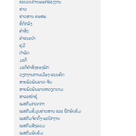
ຂະບວນການອອກແຮງງານ
ຂ່າວ
ຂ່າວສານ ຄອສພ
ຂໍ້ຕົກລົງ
ຄຳສັ່ງ
ຄຳແນະນຳ
ຄູ່ມື
ດຳລັດ
ມະຕິ
ມະຕິຄຳສັ່ງຂອງພັກ
ວຽກງານການເມືອງ-ແນວຄິດ
ສາຍພົວພັນລາວ-ຈີນ
ສາຍພົວພັນລາວຫວຽດນາມ
ສາລະໜ້າຮູ້
ເພສກົມກວດກາ
ເພສກົມຂໍ້ມູນຂ່າວສານ ແລະ ຝຶກອົບຮົມ
ເພສກົມຈັດຕັ້ງ-ພະນັກງານ
ເພສກົມສັງລວມ
ເພສກົມອົບຮົມ