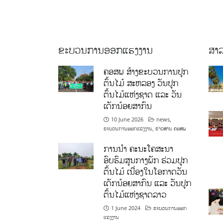
ຂະບວນການອອກແຮງງານ
ສາລ
ຄອສພ ສ້າງຂະບວນການປູກ
ຕົ້ນໄມ້ ສະຫລອງ ວັນປູກ
ຕົ້ນໄມ້ແຫ່ງຊາດ ແລະ ວັນ
ເດັກນ້ອຍສາກົນ
10 June 2026
news
,
ຂະບວນການອອກແຮງງານ
,
ຂ່າວສານ ຄອສພ
ການນໍາ ຄະນະໂຄສະນາ
ອົບຮົມສູນກາງພັກ ຮ່ວມປູກ
ຕົ້ນໄມ້ ເນື່ອງໃນໂອກາດວັນ
ເດັກນ້ອຍສາກົນ ແລະ ວັນປູກ
ຕົ້ນໄມ້ແຫ່ງຊາດລາວ
1 June 2024
ຂະບວນການອອກ
ແຮງງານ