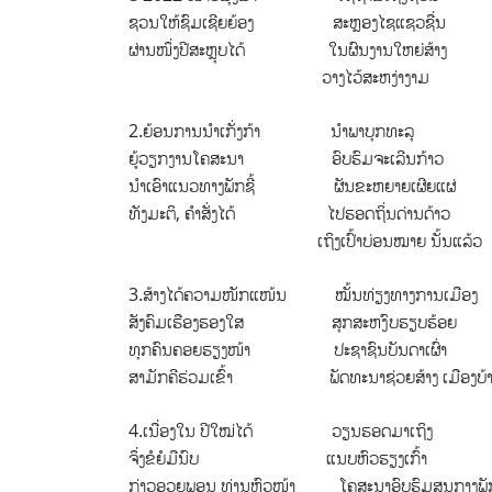
ຊວນໃຫ້ຊົມເຊີຍຍ້ອງ ສະຫຼອງໄຊແຊວຊື່ນ
ຜ່ານໜຶ່ງປີສະຫຼຸບໄດ້ ໃນຜົນງານໃຫຍ່ສ້າງ
ວາງໄວ້ສະຫງ່າງາມ
2.ຍ້ອນການນຳເກັ່ງກ້າ ນຳພາບຸກທະລຸ
ຍູ້ວຽກງານໂຄສະນາ ອົບຮົມຈະເລີນກ້າວ
ນຳເອົາແນວທາງພັກຊີ້ ຜັນຂະຫຍາຍເຜີຍແຜ່
ທັງມະຕິ, ຄຳສັ່ງໄດ້ ໄປຮອດຖິ່ນດ່ານດ້າວ
ເຖິງເປົ້າບ່ອນໝາຍ ນັ້ນແລ້ວ
3.ສ້າງໄດ້ຄວາມໜັກແໜ້ນ ໝັ້ນທ່ຽງທາງການເມືອງ
ສັງຄົມເຮືອງຮອງໃສ ສຸກສະຫງົບຮຽບຮ້ອຍ
ທຸກຄົນຄອຍຮຽງໜ້າ ປະຊາຊົນບັນດາເຜົ່າ
ສາມັກຄີຮ່ວມເຂົ້າ ພັດທະນາຊ່ວຍສ້າງ ເມືອງບ້ານຈິ່
4.ເນື່ອງໃນ ປີໃໝ່ໄດ້ ວຽນຮອດມາເຖິງ
ຈຶ່ງຂໍຍໍມືນົບ ແນບຫົວຮຽງເກົ້າ
ກ່າວອວຍພອນ ທ່ານຫົວໜ້າ ໂຄສະນາອົບຮົມສູນກາງພັ