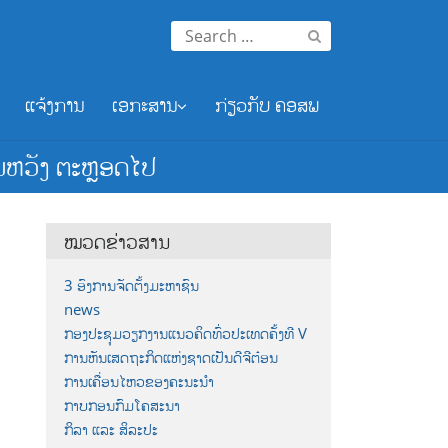
Search
for:
ແຈ້ງການ
ເອກະສານ
ກ່ຽວກັບ ຄອສພ
ມຫວັງ ຕະຫຼອດໄປ
ໝວດຂ່າວສານ
3 ອົງການຈັດຕັ້ງມະຫາຊົນ
news
ກອງປະຊຸມວຽກງານແນວຄິດທົ່ວປະເທດຄັ້ງທີ V
ການຫັນເສດຖະກິດແຫ່ງຊາດເປັນດີຈີຕ໋ອນ
ການເຄື່ອນໄຫວຂອງຄະນະນຳ
ກາບກອນກົມໂຄສະນາ
ກິລາ ແລະ ສິລະປະ