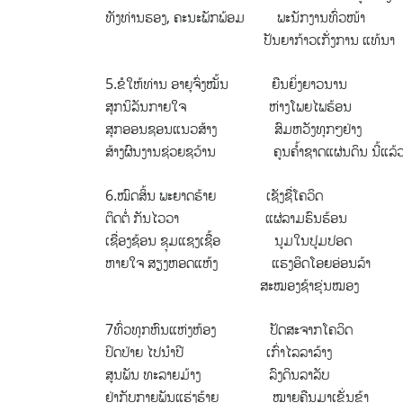
ທັງທ່ານຮອງ, ຄະນະພັກພ້ອມ ພະນັກງານທົ່ວໜ້າ
ປັນຍາກ້າວເກັ່ງການ ແທ້ນາ
5.ຂໍໃຫ້ທ່ານ ອາຍຸຈົ່ງໝັ້ນ ຍືນຍິ່ງຍາວນານ
ສຸກນິລັນກາຍໃຈ ຫ່າງໂພຍໄພຮ້ອນ
ສຸກອອນຊອນແນວສ້າງ ສົມຫວັງທຸກໆຢ່າງ
ສ້າງຜົນງານຊ່ວຍຊວ້ານ ຄູນຄໍ້າຊາດແຜ່ນດິນ ນີ້ແລ້
6.ໝົດສິ້ນ ພະຍາດຮ້າຍ ເຊັງຊື່ໂຄວິດ
ຕິດຕໍ່ ກັນໄວວາ ແຜ່ລາມຮົນຮ້ອນ
ເຊື່ອງຊ້ອນ ຊຸມແຊງເຊື້ອ ນູມໃນປູມປອດ
ຫາຍໃຈ ສຽງຫອດແຫ້ງ ແຮງອິດໂອຍອ່ອນລ້າ
ສະໝອງຊ້າຂຸ່ນໝອງ
7ທົ່ວທຸກຫົນແຫ່ງຫ້ອງ ປັດສະຈາກໂຄວິດ
ປິດປ່າຍ ໄປນຳປີ ເກົ່າໄລລາລ້າງ
ສູນພັນ ທະລາຍມ້າງ ລົງດິນລາລັບ
ຢ່າກັບກາຍພັນແຮ່ງຮ້າຍ ໝາຍຄືນມາເຂັ່ນຂ້າ