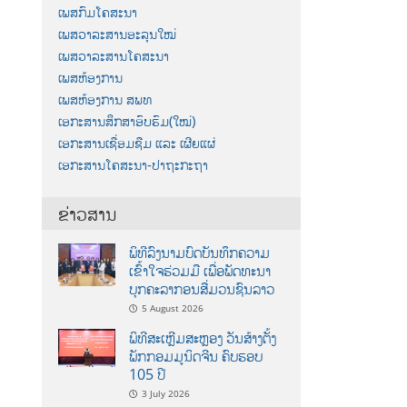
ເພສກົມໂຄສະນາ
ເພສວາລະສານອະລຸນໃໝ່
ເພສວາລະສານໂຄສະນາ
ເພສຫ້ອງການ
ເພສຫ້ອງການ ສພທ
ເອກະສານສຶກສາອົບຮົມ(ໃໝ່)
ເອກະສານເຊື່ອມຊືມ ແລະ ເຜີຍແຜ່
ເອກະສານໂຄສະນາ-ປາຖະກະຖາ
ຂ່າວສານ
ພິທີລົງນາມບົດບັນທຶກຄວາມ
ເຂົ້າໃຈຮ່ວມມື ເພື່ອພັດທະນາ
ບຸກຄະລາກອນສື່ມວນຊົນລາວ
5 August 2026
ພິທີສະເຫຼີມສະຫຼອງ ວັນສ້າງຕັ້ງ
ພັກກອມມູນິດຈີນ ຄົບຮອບ
105 ປີ
3 July 2026