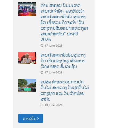
ທ່ານ ສາຄອນ ພົມມະລາດ
ຄະນະປະຈໍາພັກ, ຮອງຫົວໜ້າ
ຄະນະໂຄສະນາອົບຮົມສູນກາງ
ພັກ ເຂົ້າຮ່ວມກິດຈະກຳ “ວັນ
ແຫ່ງການສົນທະນາລະຫວ່າງອາ
ລະຍະທຳສາກົນ” ປະຈຳປີ
2026
17 June 2026
ຄະນະໂຄສະນາອົບຮົມສູນກາງ
ພັກ ເປີດກອງປະຊຸມສຳມະນາ
ວິທະຍາສາດ ສຶ່ມວນຊົນ
17 June 2026
ຄອສພ ສ້າງຂະບວນການປູກ
ຕົ້ນໄມ້ ສະຫລອງ ວັນປູກຕົ້ນໄມ້
ແຫ່ງຊາດ ແລະ ວັນເດັກນ້ອຍ
ສາກົນ
10 June 2026
ອ່ານເພີ່ມ