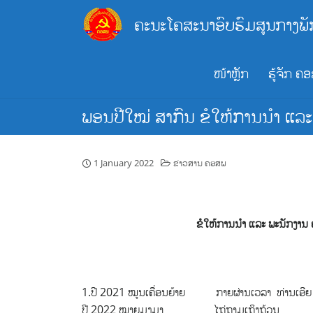
Skip
ຄະນະໂຄສະນາອົບຮົມສູນກາງພັ
to
content
ໜ້າຫຼັກ
ຮູ້ຈັກ ຄ
ພອນປີໃໝ່ ສາກົນ ຂໍໃຫ້ການນຳ ແລະ
1 January 2022
ຂ່າວສານ ຄອສພ
ຂໍໃຫ້ການນຳ ແລະ ພະນັກງານ 
1.ປີ 2021 ໝູນເຄື່ອນຍ້າຍ ກາຍຜ່ານເວລາ ທ່ານເອີຍ
ປີ 2022 ໝາຍມຸງມາ ໄຖ່ຖາມເຖິງຖ້ວນ