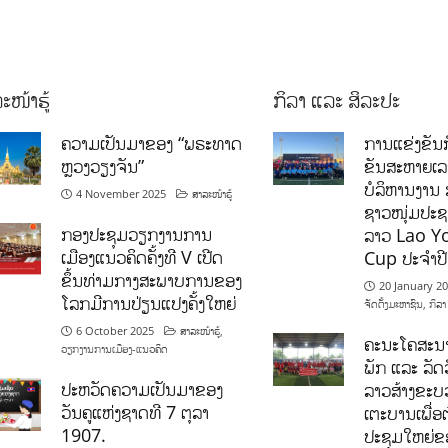
ະໜ້າຮູ້
ກິລາ ແລະ ສິລະປະ
ຄວາມເປັນມາຂອງ “ພຣະທາດ
ການແຂ່ງຂັນກ
ຫຼວງວຽງຈັນ”
ຂັນສະຫາຍເ
ບໍລິຫານງານ 
4 November 2025
ສາລະໜ້າຮູ້
ຊາວໜຸ່ມປະຊາ
ກອງປະຊຸມວຽກງານການ
ລາວ Lao Y
ເມືອງແນວຄິດຄັ້ງທີ V ເປີດ
Cup ປະຈຳປ
ຂຶ້ນທ່າມກາງສະພາບການຂອງ
20 January 2
ໂລກມີການປ່ຽນແປງຄັ້ງໃຫຍ່
ຈັດຕັ້ງມະຫາຊົນ
,
ກິລາ
6 October 2025
ສາລະໜ້າຮູ້
,
ຄະນະໂຄສະນາ
ວຽກງານການເມືອງ-ແນວຄິດ
ພັກ ແລະ ລັດວ
ປະຫວັດຄວາມເປັນມາຂອງ
ລາວສ້າງຂະບວ
ວັນຄູແຫ່ງຊາດທີ 7 ຕຸລາ
ເຕະບານເພື່ອ
1907.
ປະຊຸມໃຫຍ່ຂ