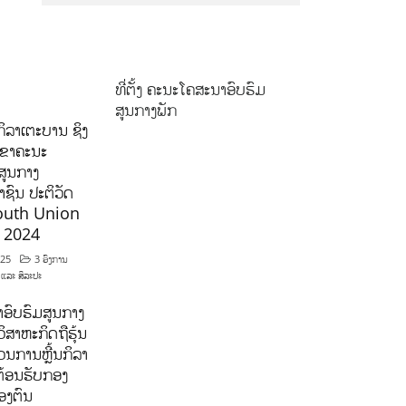
ທີ່ຕັ້ງ ຄະນະໂຄສະນາອົບຮົມ
ສູນກາງພັກ
ິລາເຕະບານ ຊິງ
ລຂາຄະນະ
ສູນກາງ
ຊົນ ປະຕິວັດ
outh Union
ີ 2024
025
3 ອົງການ
 ແລະ ສິລະປະ
ອົບຮົມສູນກາງ
ິສາຫະກິດຖືຮຸ້ນ
ນການຫຼີ້ນກິລາ
ຕ້ອນຮັບກອງ
ອງຕົນ