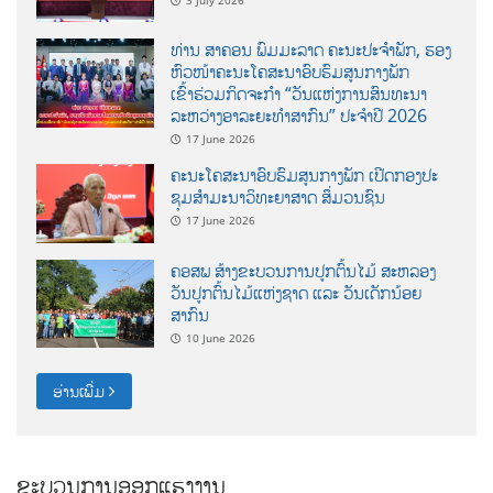
ທ່ານ ສາຄອນ ພົມມະລາດ ຄະນະປະຈໍາພັກ, ຮອງ
ຫົວໜ້າຄະນະໂຄສະນາອົບຮົມສູນກາງພັກ
ເຂົ້າຮ່ວມກິດຈະກຳ “ວັນແຫ່ງການສົນທະນາ
ລະຫວ່າງອາລະຍະທຳສາກົນ” ປະຈຳປີ 2026
17 June 2026
ຄະນະໂຄສະນາອົບຮົມສູນກາງພັກ ເປີດກອງປະ
ຊຸມສຳມະນາວິທະຍາສາດ ສຶ່ມວນຊົນ
17 June 2026
ຄອສພ ສ້າງຂະບວນການປູກຕົ້ນໄມ້ ສະຫລອງ
ວັນປູກຕົ້ນໄມ້ແຫ່ງຊາດ ແລະ ວັນເດັກນ້ອຍ
ສາກົນ
10 June 2026
ອ່ານເພີ່ມ
ຂະບວນການອອກແຮງງານ