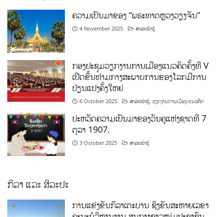
ຄວາມເປັນມາຂອງ “ພຣະທາດຫຼວງວຽງຈັນ”
4 November 2025
ສາລະໜ້າຮູ້
ກອງປະຊຸມວຽກງານການເມືອງແນວຄິດຄັ້ງທີ V
ເປີດຂຶ້ນທ່າມກາງສະພາບການຂອງໂລກມີການ
ປ່ຽນແປງຄັ້ງໃຫຍ່
6 October 2025
ສາລະໜ້າຮູ້
,
ວຽກງານການເມືອງ-ແນວຄິດ
ປະຫວັດຄວາມເປັນມາຂອງວັນຄູແຫ່ງຊາດທີ 7
ຕຸລາ 1907.
3 October 2025
ສາລະໜ້າຮູ້
ກິລາ ແລະ ສິລະປະ
ການແຂ່ງຂັນກິລາເຕະບານ ຊິງຂັນສະຫາຍເລຂາ
ຄະນະບໍລິຫານງານ ສູນກາງຊາວໜຸ່ມປະຊາຊົນ