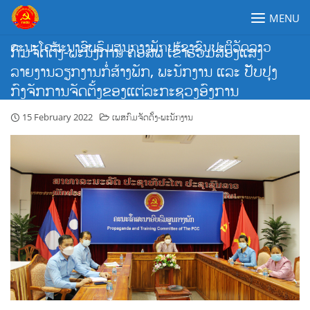
Skip
MENU
to
content
ຄະນະໂຄສະນາອົບຮົມສູນກາງພັກປະຊາຊົນປະຕິວັດລາວ
ກົມຈັດຕັ້ງ-ພະນັງການ ຄອສພ ເຂົ້າຮ່ວມສ່ອງແສງ
ລາຍງານວຽກງານກໍ່ສ້າງພັກ, ພະນັກງານ ແລະ ປັບປຸງ
ກົງຈັກການຈັດຕັ້ງຂອງແຕ່ລະກະຊວງອົງການ
15 February 2022
ເພສກົມຈັດຕັ້ງ-ພະນັກງານ