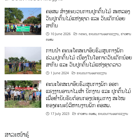
ຄອສພ ສ້າງຂະບວນການປູກຕົ້ນໄມ້ ສະຫລອງ
ວັນປູກຕົ້ນໄມ້ແຫ່ງຊາດ ແລະ ວັນເດັກນ້ອຍ
ສາກົນ
10 June 2026
news
,
ຂະບວນການອອກແຮງງານ
,
ຂ່າວສານ
ຄອສພ
ການນໍາ ຄະນະໂຄສະນາອົບຮົມສູນກາງພັກ
ຮ່ວມປູກຕົ້ນໄມ້ ເນື່ອງໃນໂອກາດວັນເດັກນ້ອຍ
ສາກົນ ແລະ ວັນປູກຕົ້ນໄມ້ແຫ່ງຊາດລາວ
1 June 2024
ຂະບວນການອອກແຮງງານ
ຄະນະໂຄສະນາອົບຮົມສູນກາງພັກ ອອກ
ແຮງງານອານາໄມສໍາ ນັກງານ ແລະ ປູກຕົ້ນໄມ້
ເພື່ອຂໍ່ານັບຮັບຕ້ອນກອງປະຊຸມກາງ ສະໄໝ
ຂອງຄະນະບໍລິຫານງານພັກ ຄອສພ.
17 July 2023
ຂ່າວສານ ຄອສພ
,
ຂະບວນການອອກແຮງງານ
ສາລະໜ້າຮູ້