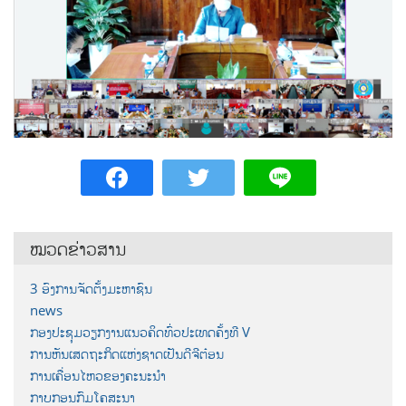
ໝວດຂ່າວສານ
3 ອົງການຈັດຕັ້ງມະຫາຊົນ
news
ກອງປະຊຸມວຽກງານແນວຄິດທົ່ວປະເທດຄັ້ງທີ V
ການຫັນເສດຖະກິດແຫ່ງຊາດເປັນດີຈີຕ໋ອນ
ການເຄື່ອນໄຫວຂອງຄະນະນຳ
ກາບກອນກົມໂຄສະນາ