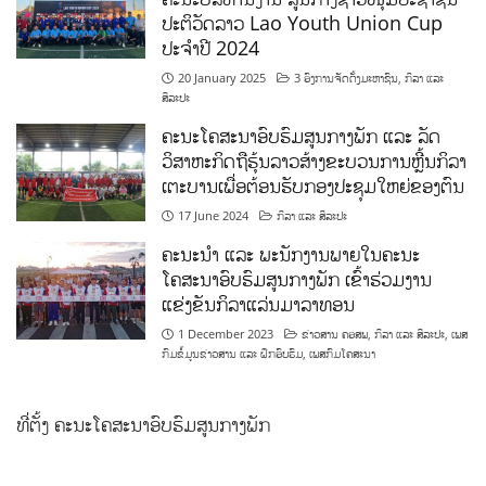
ປະຕິວັດລາວ Lao Youth Union Cup
ປະຈຳປີ 2024
20 January 2025
3 ອົງການຈັດຕັ້ງມະຫາຊົນ
,
ກິລາ ແລະ
ສິລະປະ
ຄະນະໂຄສະນາອົບຮົມສູນກາງພັກ ແລະ ລັດ
ວິສາຫະກິດຖືຮຸ້ນລາວສ້າງຂະບວນການຫຼີ້ນກິລາ
ເຕະບານເພື່ອຕ້ອນຮັບກອງປະຊຸມໃຫຍ່ຂອງຕົນ
17 June 2024
ກິລາ ແລະ ສິລະປະ
ຄະນະນຳ ແລະ ພະນັກງານພາຍໃນຄະນະ
ໂຄສະນາອົບຮົມສູນກາງພັກ ເຂົ້າຮ່ວມງານ
ແຂ່ງຂັນກິລາແລ່ນມາລາທອນ
1 December 2023
ຂ່າວສານ ຄອສພ
,
ກິລາ ແລະ ສິລະປະ
,
ເພສ
ກົມຂໍ້ມູນຂ່າວສານ ແລະ ຝຶກອົບຮົມ
,
ເພສກົມໂຄສະນາ
ທີ່ຕັ້ງ ຄະນະໂຄສະນາອົບຮົມສູນກາງພັກ