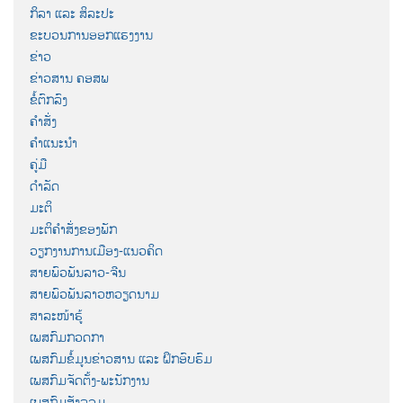
ກິລາ ແລະ ສິລະປະ
ຂະບວນການອອກແຮງງານ
ຂ່າວ
ຂ່າວສານ ຄອສພ
ຂໍ້ຕົກລົງ
ຄຳສັ່ງ
ຄຳແນະນຳ
ຄູ່ມື
ດຳລັດ
ມະຕິ
ມະຕິຄຳສັ່ງຂອງພັກ
ວຽກງານການເມືອງ-ແນວຄິດ
ສາຍພົວພັນລາວ-ຈີນ
ສາຍພົວພັນລາວຫວຽດນາມ
ສາລະໜ້າຮູ້
ເພສກົມກວດກາ
ເພສກົມຂໍ້ມູນຂ່າວສານ ແລະ ຝຶກອົບຮົມ
ເພສກົມຈັດຕັ້ງ-ພະນັກງານ
ເພສກົມສັງລວມ