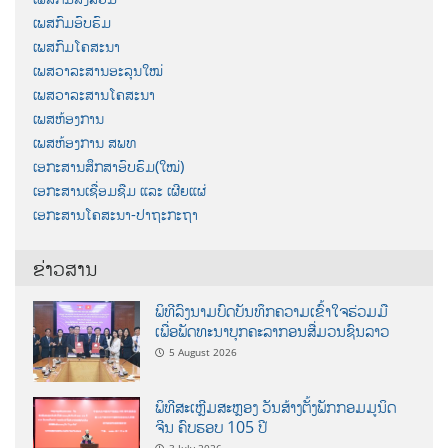
ເພສກົມອົບຮົມ
ເພສກົມໂຄສະນາ
ເພສວາລະສານອະລຸນໃໝ່
ເພສວາລະສານໂຄສະນາ
ເພສຫ້ອງການ
ເພສຫ້ອງການ ສພທ
ເອກະສານສຶກສາອົບຮົມ(ໃໝ່)
ເອກະສານເຊື່ອມຊືມ ແລະ ເຜີຍແຜ່
ເອກະສານໂຄສະນາ-ປາຖະກະຖາ
ຂ່າວສານ
ພິທີລົງນາມບົດບັນທຶກຄວາມເຂົ້າໃຈຮ່ວມມື
ເພື່ອພັດທະນາບຸກຄະລາກອນສື່ມວນຊົນລາວ
5 August 2026
ພິທີສະເຫຼີມສະຫຼອງ ວັນສ້າງຕັ້ງພັກກອມມູນິດ
ຈີນ ຄົບຮອບ 105 ປີ
3 July 2026