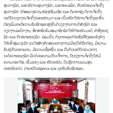
ສູນກາງພັກ, ເລຂາທິການສູນກາງພັກ, ເລຂາຄະນະພັກ, ຫົວໜ້າຄະນະຈັດຕັ້ງ
ສູນກາງພັກ ໄດ້ສະແດງຄວາມຍ້ອງຍໍຊົມເຊີຍ ແລະ ຕີລາຄາສູງ ຕໍ່ການຈັດຕັ້ງ
ປະຕິບັດວຽກງານຈັດຕັ້ງໄລຍະຜ່ານມາ ແລະ ເນັ້ນໜັກໃຫ້ການຈັດຕັ້ງທຸກຂັ້ນ
ຕ້ອງເພີ່ມທະວີຄວາມຮັບຜິດຊອບສູງຂຶ້ນຕໍ່ວຽກງານການກໍ່ສ້າງພັກ ແລະ
ວຽກງານພະນັກງານ, ສຶກສາອົບຮົມສະມາຊິກພັກໃຫ້ກຳແໜ້ນມະຕິ, ຄຳສັ່ງຂອງ
ພັກ ແລະ ກົດໝາຍຂອງລັດ. ພ້ອມນັ້ນ ກໍບຸກທະລຸແກ້ໄຂສິ່ງທີ່ຍັງອ່ອນຄົງຄ້າງ
ໃຫ້ເຂົ້າສູ່ລວງເລິກ ແນ່ໃສ່ສ້າງທັດສະນະທາງການເມືອງໃຫ້ຖືກຕ້ອງ, ມີຄວາມ
ຮັບຮູ້ເປັນເອກະພາບ, ມີຄວາມເຊື້ອໝັ້ນ ແລະ ຕື່ນຕົວປະຕິບັດແນວທາງ
ນະໂຍບາຍຂອງພັກ-ລັດດ້ວຍຄວາມເປັນເຈົ້າການ, ປັບປຸງການຈັດຕັ້ງໃຫ້ມີ
ຄວາມປອດໃສ, ເຂັ້ມແຂງ ແລະ ໜັກແໜ້ນ,​ ບົນຫຼັກການລວມສູນ
ປະຊາທິປະໄຕ, ນຳພາເປັນໝູ່ຄະນະ ແລະ ບຸກຄົນຮັບຜິດຊອບ.