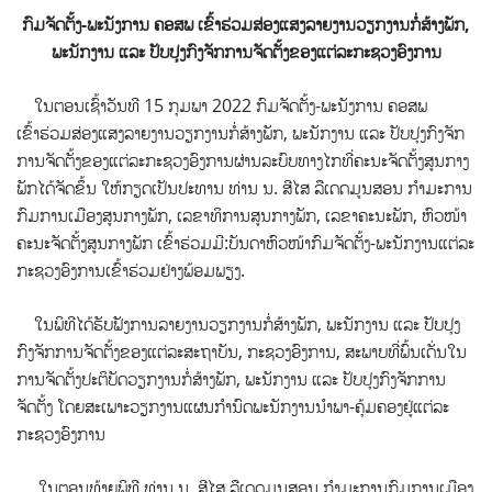
ກົມຈັດຕັ້ງ-ພະນັງການ ຄອສພ ເຂົ້າຮ່ວມສ່ອງແສງລາຍງານວຽກງານກໍ່ສ້າງພັກ,
ພະນັກງານ ແລະ ປັບປຸງກົງຈັກການຈັດຕັ້ງຂອງແຕ່ລະກະຊວງອົງການ
ໃນຕອນເຊົ້າວັນທີ 15 ກຸມພາ 2022 ກົມຈັດຕັ້ງ-ພະນັງການ ຄອສພ
ເຂົ້າຮ່ວມສ່ອງແສງລາຍງານວຽກງານກໍ່ສ້າງພັກ,
ພະນັກງານ ແລະ ປັບປຸງກົງຈັກ
ການຈັດຕັ້ງຂອງແຕ່ລະກະຊວງອົງການຜ່ານລະບົບທາງໄກທີ່ຄະນະຈັດຕັ້ງສູນກາງ
ພັກໄດ້ຈັດຂຶ້ນ ໃຫ້ກຽດເປັນປະທານ ທ່ານ ນ. ສີໄສ ລືເດດມູນສອນ ກຳມະການ
ກົມການເມືອງສູນກາງພັກ, ເລຂາທິການສູນກາງພັກ, ເລຂາຄະນະພັກ, ຫົວໜ້າ
ຄະນະຈັດຕັ້ງສູນກາງພັກ ເຂົ້າຮ່ວມມີ:ບັນດາຫົວໜ້າກົມຈັດຕັ້ງ-ພະນັກງານແຕ່ລະ
ກະຊວງອົງການເຂົ້າຮ່ວມຢ່າງພ້ອມພຽງ.
ໃນພິທີໄດ້ຮັບຟັງການລາຍງານວຽກງານກໍ່ສ້າງພັກ, ພະນັກງານ ແລະ ປັບປຸງ
ກົງຈັກການຈັດຕັ້ງຂອງແຕ່ລະສະຖາບັນ, ກະຊວງອົງການ, ສະພາບທີ່ພົ້ນເດັ່ນໃນ
ການຈັດຕັ້ງປະຕິບັດວຽກງານກໍ່ສ້າງພັກ, ພະນັກງານ ແລະ ປັບປຸງກົງຈັກການ
ຈັດຕັ້ງ ໂດຍສະເພາະວຽກງານແຜນກຳນົດພະນັກງານນຳພາ-ຄຸ້ມຄອງຢູ່ແຕ່ລະ
ກະຊວງອົງການ
ໃນຕອນທ້າຍພິທີ ທ່ານ ນ. ສີໄສ ລືເດດມູນສອນ ກຳມະການກົມການເມືອງ