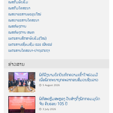
ເພສກົມອົບຮົມ
ເພສກົມໂຄສະນາ
ເພສວາລະສານອະລຸນໃໝ່
ເພສວາລະສານໂຄສະນາ
ເພສຫ້ອງການ
ເພສຫ້ອງການ ສພທ
ເອກະສານສຶກສາອົບຮົມ(ໃໝ່)
ເອກະສານເຊື່ອມຊືມ ແລະ ເຜີຍແຜ່
ເອກະສານໂຄສະນາ-ປາຖະກະຖາ
ຂ່າວສານ
ພິທີລົງນາມບົດບັນທຶກຄວາມເຂົ້າໃຈຮ່ວມມື
ເພື່ອພັດທະນາບຸກຄະລາກອນສື່ມວນຊົນລາວ
5 August 2026
ພິທີສະເຫຼີມສະຫຼອງ ວັນສ້າງຕັ້ງພັກກອມມູນິດ
ຈີນ ຄົບຮອບ 105 ປີ
3 July 2026