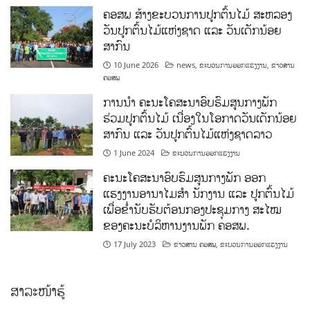
ຄອສພ ສ້າງຂະບວນການປູກຕົ້ນໄມ້ ສະຫລອງ
ວັນປູກຕົ້ນໄມ້ແຫ່ງຊາດ ແລະ ວັນເດັກນ້ອຍ
ສາກົນ
10 June 2026
news
,
ຂະບວນການອອກແຮງງານ
,
ຂ່າວສານ
ຄອສພ
ການນໍາ ຄະນະໂຄສະນາອົບຮົມສູນກາງພັກ
ຮ່ວມປູກຕົ້ນໄມ້ ເນື່ອງໃນໂອກາດວັນເດັກນ້ອຍ
ສາກົນ ແລະ ວັນປູກຕົ້ນໄມ້ແຫ່ງຊາດລາວ
1 June 2024
ຂະບວນການອອກແຮງງານ
ຄະນະໂຄສະນາອົບຮົມສູນກາງພັກ ອອກ
ແຮງງານອານາໄມສໍາ ນັກງານ ແລະ ປູກຕົ້ນໄມ້
ເພື່ອຂໍ່ານັບຮັບຕ້ອນກອງປະຊຸມກາງ ສະໄໝ
ຂອງຄະນະບໍລິຫານງານພັກ ຄອສພ.
17 July 2023
ຂ່າວສານ ຄອສພ
,
ຂະບວນການອອກແຮງງານ
ສາລະໜ້າຮູ້