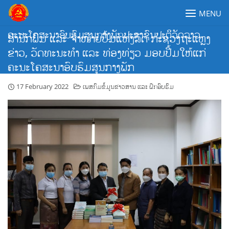
Skip
MENU
to
content
ຄະນະໂຄສະນາອົບຮົມສູນກາງພັກປະຊາຊົນປະຕິວັດລາວ
ສໍານັກພິມ ແລະ ຈໍາໜ່າຍປື້ມແຫ່ງລັດ ກະຊວງຖະແຫຼງ
ຂ່າວ, ວັດທະນະທໍາ ແລະ ທ່ອງທ່ຽວ ມອບປື້ມໃຫ້ແກ່
ຄະນະໂຄສະນາອົບຮົມສູນກາງພັກ
17 February 2022
ເພສກົມຂໍ້ມູນຂ່າວສານ ແລະ ຝຶກອົບຮົມ