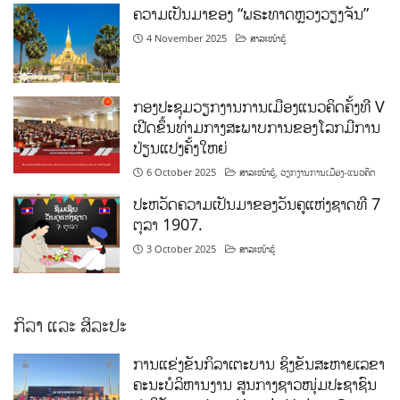
ຄວາມເປັນມາຂອງ “ພຣະທາດຫຼວງວຽງຈັນ”
4 November 2025
ສາລະໜ້າຮູ້
ກອງປະຊຸມວຽກງານການເມືອງແນວຄິດຄັ້ງທີ V
ເປີດຂຶ້ນທ່າມກາງສະພາບການຂອງໂລກມີການ
ປ່ຽນແປງຄັ້ງໃຫຍ່
6 October 2025
ສາລະໜ້າຮູ້
,
ວຽກງານການເມືອງ-ແນວຄິດ
ປະຫວັດຄວາມເປັນມາຂອງວັນຄູແຫ່ງຊາດທີ 7
ຕຸລາ 1907.
3 October 2025
ສາລະໜ້າຮູ້
ກິລາ ແລະ ສິລະປະ
ການແຂ່ງຂັນກິລາເຕະບານ ຊິງຂັນສະຫາຍເລຂາ
ຄະນະບໍລິຫານງານ ສູນກາງຊາວໜຸ່ມປະຊາຊົນ