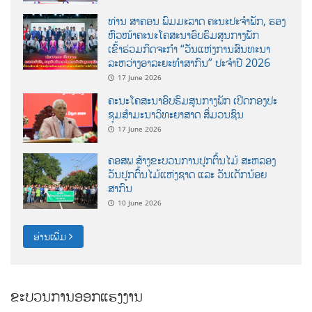
ທ່ານ ສາຄອນ ພົມມະລາດ ຄະນະປະຈໍາພັກ, ຮອງ
ຫົວໜ້າຄະນະໂຄສະນາອົບຮົມສູນກາງພັກ
ເຂົ້າຮ່ວມກິດຈະກຳ “ວັນແຫ່ງການສົນທະນາ
ລະຫວ່າງອາລະຍະທຳສາກົນ” ປະຈຳປີ 2026
17 June 2026
ຄະນະໂຄສະນາອົບຮົມສູນກາງພັກ ເປີດກອງປະ
ຊຸມສຳມະນາວິທະຍາສາດ ສຶ່ມວນຊົນ
17 June 2026
ຄອສພ ສ້າງຂະບວນການປູກຕົ້ນໄມ້ ສະຫລອງ
ວັນປູກຕົ້ນໄມ້ແຫ່ງຊາດ ແລະ ວັນເດັກນ້ອຍ
ສາກົນ
10 June 2026
ອ່ານເພີ່ມ
ຂະບວນການອອກແຮງງານ