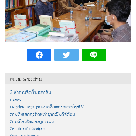
ໝວດຂ່າວສານ
3 ອົງການຈັດຕັ້ງມະຫາຊົນ
news
ກອງປະຊຸມວຽກງານແນວຄິດທົ່ວປະເທດຄັ້ງທີ V
ການຫັນເສດຖະກິດແຫ່ງຊາດເປັນດີຈີຕ໋ອນ
ການເຄື່ອນໄຫວຂອງຄະນະນຳ
ກາບກອນກົມໂຄສະນາ
ກິລາ ແລະ ສິລະປະ