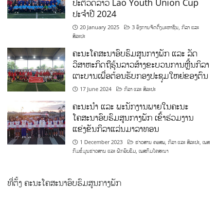
ປະຕິວັດລາວ Lao Youth Union Cup
ປະຈຳປີ 2024
20 January 2025
3 ອົງການຈັດຕັ້ງມະຫາຊົນ
,
ກິລາ ແລະ
ສິລະປະ
ຄະນະໂຄສະນາອົບຮົມສູນກາງພັກ ແລະ ລັດ
ວິສາຫະກິດຖືຮຸ້ນລາວສ້າງຂະບວນການຫຼີ້ນກິລາ
ເຕະບານເພື່ອຕ້ອນຮັບກອງປະຊຸມໃຫຍ່ຂອງຕົນ
17 June 2024
ກິລາ ແລະ ສິລະປະ
ຄະນະນຳ ແລະ ພະນັກງານພາຍໃນຄະນະ
ໂຄສະນາອົບຮົມສູນກາງພັກ ເຂົ້າຮ່ວມງານ
ແຂ່ງຂັນກິລາແລ່ນມາລາທອນ
1 December 2023
ຂ່າວສານ ຄອສພ
,
ກິລາ ແລະ ສິລະປະ
,
ເພສ
ກົມຂໍ້ມູນຂ່າວສານ ແລະ ຝຶກອົບຮົມ
,
ເພສກົມໂຄສະນາ
ທີ່ຕັ້ງ ຄະນະໂຄສະນາອົບຮົມສູນກາງພັກ