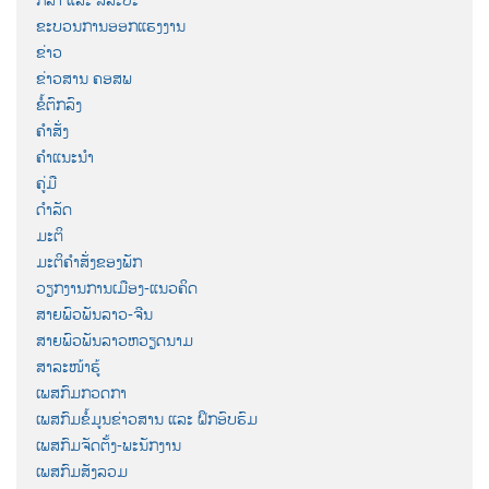
ຂະບວນການອອກແຮງງານ
ຂ່າວ
ຂ່າວສານ ຄອສພ
ຂໍ້ຕົກລົງ
ຄຳສັ່ງ
ຄຳແນະນຳ
ຄູ່ມື
ດຳລັດ
ມະຕິ
ມະຕິຄຳສັ່ງຂອງພັກ
ວຽກງານການເມືອງ-ແນວຄິດ
ສາຍພົວພັນລາວ-ຈີນ
ສາຍພົວພັນລາວຫວຽດນາມ
ສາລະໜ້າຮູ້
ເພສກົມກວດກາ
ເພສກົມຂໍ້ມູນຂ່າວສານ ແລະ ຝຶກອົບຮົມ
ເພສກົມຈັດຕັ້ງ-ພະນັກງານ
ເພສກົມສັງລວມ