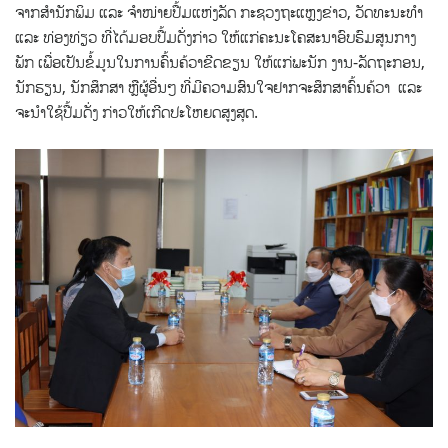
ຈາກສໍານັກພິມ ແລະ ຈໍາໜ່າຍປື້ມແຫ່ງລັດ ກະຊວງຖະແຫຼງຂ່າວ, ວັດທະນະທໍາ
ແລະ ທ່ອງທ່ຽວ ທີ່ໄດ້ມອບປື້ມດັ່ງກ່າວ ໃຫ້ແກ່ຄະນະໂຄສະນາອົບຮົມສູນກາງ
ພັກ ເພື່ອເປັນຂໍ້ມູນໃນການຄົ້ນຄ້ວາຂີດຂຽນ ໃຫ້ແກ່ພະນັກ ງານ-ລັດຖະກອນ,
ນັກຮຽນ, ນັກສຶກສາ ຫຼືຜູ້ອື່ນໆ ທີ່ມີຄວາມສົນໃຈຢາກຈະສຶກສາຄົ້ນຄ້ວາ ແລະ
ຈະນໍາໃຊ້ປື້ມດັ່ງ ກ່າວໃຫ້ເກີດປະໂຫຍດສູງສຸດ.