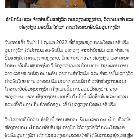
ສໍານັກພິມ ແລະ ຈໍາໜ່າຍປື້ມແຫ່ງລັດ ກະຊວງຖະແຫຼງຂ່າວ, ວັດທະນະທໍາ ແລະ
ທ່ອງທ່ຽວ ມອບປື້ມໃຫ້ແກ່ ຄະນະໂຄສະນາອົບຮົມສູນກາງພັກ
ໃນຕອນເຊົ້າ ວັນທີ 11 ກຸມພາ 2022 ທີ່ຫ້ອງສະໝຸດ ຄະນະໂຄສະນາອົບຮົມ
ສູນກາງພັກ ໄດ້ມີການມອບ-ຮັບປື້ມ ລະຫວ່າງ
ຈາກສໍານັກພິມ ແລະ ຈໍາໜ່າຍ
ປື້ມແຫ່ງລັດ ກະຊວງຖະແຫຼງຂ່າວ, ວັດທະນະທໍາ ແລະ ທ່ອງທ່ຽວ ແລະ ຄະນະ
ໂຄສະນາອົບຮົມສູນກາງພັກ ໃຫ້ກຽດກ່າວມອບໂດຍ ທ່ານ ໄຊຍະພອນ ອານຸ
ລາດ ເລຂາໜ່ວຍພັກ ຄະ ນະອໍານວຍການສໍານັກພິມ ແລະ ຈໍາໝ່າຍປື້ມແຫ່ງລັດ
ກ່າວຮັບໂດຍ ທ່ານ ສາຄອນ ພົມມະລາດ ຄະນະພັກ ຫົວໜ້າຫ້ອງການຄະນະ
ໂຄສະນາອົບຮົມສູນກາງພັກ ເຊິ່ງແມ່ນປື້ມການຮ່ວມມືສອງຝ່າຍ ລາວ-
ຫວຽດນາມ. ຈຸດປະສົງຂອງການມອບປື້ມໃນຄັ້ງນີ້ ເພື່ອສົ່ງເສີມແລະປະກອບ
ສ່ວນເຂົ້າໃນການຄົ້ນຄ້ວາຂີດຂຽນ ເຂົ້າໃນວຽກງານໂຄສະນາອົບຮົມ.
ໃນໂອກາດທີ່ມີຄວາມສຳຄັນນີ້ ທ່ານ ສາຄອນ ພົມມະລາດ ຄະນະພັກ, ຫົວໜ້າ
ຫ້ອງການຄະນະໂຄສະນາອົບຮົມສູນກາງພັກ ໄດ້ຕາງໜ້າໃຫ້ຄະນະໂຄສະນາ
ອົບຮົມສູນກາງພັກ ໄດ້ກ່າວສະແດງຄວາມຂອບໃຈທີ່ໄດ້ຮັບການຊຸກຍູ້ຊ່ວຍເຫຼືອ