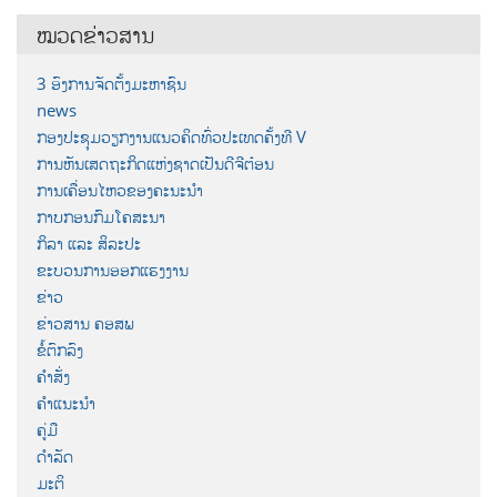
ໝວດຂ່າວສານ
3 ອົງການຈັດຕັ້ງມະຫາຊົນ
news
ກອງປະຊຸມວຽກງານແນວຄິດທົ່ວປະເທດຄັ້ງທີ V
ການຫັນເສດຖະກິດແຫ່ງຊາດເປັນດີຈີຕ໋ອນ
ການເຄື່ອນໄຫວຂອງຄະນະນຳ
ກາບກອນກົມໂຄສະນາ
ກິລາ ແລະ ສິລະປະ
ຂະບວນການອອກແຮງງານ
ຂ່າວ
ຂ່າວສານ ຄອສພ
ຂໍ້ຕົກລົງ
ຄຳສັ່ງ
ຄຳແນະນຳ
ຄູ່ມື
ດຳລັດ
ມະຕິ