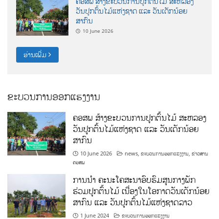
ຄອສພ ສ້າງຂະບວນການປູກຕົ້ນໄມ້ ສະຫລອງ
ວັນປູກຕົ້ນໄມ້ແຫ່ງຊາດ ແລະ ວັນເດັກນ້ອຍ
ສາກົນ
10 June 2026
ອ່ານເພີ່ມ
ຂະບວນການອອກແຮງງານ
ຄອສພ ສ້າງຂະບວນການປູກຕົ້ນໄມ້ ສະຫລອງ
ວັນປູກຕົ້ນໄມ້ແຫ່ງຊາດ ແລະ ວັນເດັກນ້ອຍ
ສາກົນ
10 June 2026
news
,
ຂະບວນການອອກແຮງງານ
,
ຂ່າວສານ
ຄອສພ
ການນໍາ ຄະນະໂຄສະນາອົບຮົມສູນກາງພັກ
ຮ່ວມປູກຕົ້ນໄມ້ ເນື່ອງໃນໂອກາດວັນເດັກນ້ອຍ
ສາກົນ ແລະ ວັນປູກຕົ້ນໄມ້ແຫ່ງຊາດລາວ
1 June 2024
ຂະບວນການອອກແຮງງານ