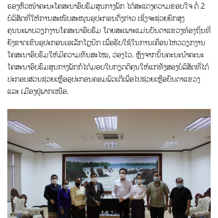
ຮອງຫົວໜ້າຄະນະໂຄສະນາອົບຮົມສູນກາງພັກ ໄດ້ສະແດງຄວາມຂອບໃຈ ຕໍ່ 2
ບໍລິສັດທີ່ໃຫ້ການສະໜັບສະໜູນອຸປະກອນດັ່ງກ່າວ ເຊິ່ງຈະຊ່ວຍຍົກສູງ
ຄຸນນະພາບວຽກງານໂຄສະນາອົບຮົມ ໂດຍສະເພາະແມ່ນບັນດາແຂວງທ້ອງຖິ່ນທີ່
ຍັງຂາດເຂີນອຸປະກອນເອເລັກໂຕຼນິກ ເພື່ອຮັບໃຊ້ໃນການເຄື່ອນໄຫວວຽກງານ
ໂຄສະນາອົບຮົມໃຫ້ມີຄວາມທັນສະໄໝ, ວ່ອງໄວ. ຫຼັງຈາກນັ້ນຄະນະນຳຄະນະ
ໂຄສະນາອົບຮົມສູນກາງພັກກໍໄດ້ມອບໃບກຽດຕິຄຸນໃຫ້ແກ່ທັງສອງບໍລິສັດທີ່ໄດ້
ປະກອບສ່ວນຊ່ວຍເຫຼືອອຸປະກອນຄອມພິວເຕີເພື່ອໄປຊ່ວຍເຫຼືອບັນດາແຂວງ
ແລະ ເມືອງຢູ່ພາກເໜືອ.