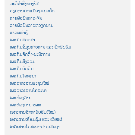
ມະຕິຄຳສັ່ງຂອງພັກ
ວຽກງານການເມືອງ-ແນວຄິດ
ສາຍພົວພັນລາວ-ຈີນ
ສາຍພົວພັນລາວຫວຽດນາມ
ສາລະໜ້າຮູ້
ເພສກົມກວດກາ
ເພສກົມຂໍ້ມູນຂ່າວສານ ແລະ ຝຶກອົບຮົມ
ເພສກົມຈັດຕັ້ງ-ພະນັກງານ
ເພສກົມສັງລວມ
ເພສກົມອົບຮົມ
ເພສກົມໂຄສະນາ
ເພສວາລະສານອະລຸນໃໝ່
ເພສວາລະສານໂຄສະນາ
ເພສຫ້ອງການ
ເພສຫ້ອງການ ສພທ
ເອກະສານສຶກສາອົບຮົມ(ໃໝ່)
ເອກະສານເຊື່ອມຊືມ ແລະ ເຜີຍແຜ່
ເອກະສານໂຄສະນາ-ປາຖະກະຖາ