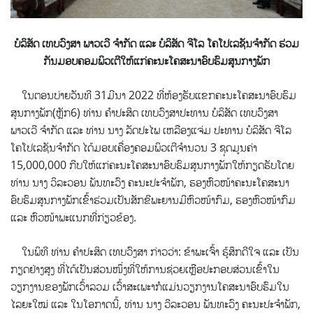
ບໍລິສັດ ເທບວົງສາ ພາວເວີ ຈຳກັດ ແລະ ບໍລິສັດ ຈີໂລ ໂຄໂປເລຊັນຈຳກັດ ຮ່ວມ
ກັນມອບຄອມພິວເຕີໃຫ້ແກ່ຄະນະໂຄສະນາອົບຮົມສູນກາງພັກ
ໃນຕອນບ່າຍວັນທີ 31ມີນາ 2022 ທີ່ຫ້ອງຮັບແຂກຄະນະໂຄສະນາອົບຮົມ
ສູນກາງພັກ(ຫຼັກ6)
ທ່ານ ຄຳປະສິດ ເທບວົງສາປະທານ ບໍລິສັດ ເທບວົງສາ
ພາວເວີ ຈຳກັດ ແລະ ທ່ານ ນາງ ລັດປະໄພ ເຫລືອງແຈ່ມ ປະທານ ບໍລິສັດ ຈີໂລ
ໂຄໂປເລຊັນຈຳກັດ ໄດ້ມອບເຄື່ອງຄອມພິວເຕີຈຳນວນ 3 ຊຸດມູນຄ່າ
15,000,000 ກີບໃຫ້ແກ່ຄະນະໂຄສະນາອົບຮົມສູນກາງພັກໃຫ້ກຽດຮັບໂດຍ
ທ່ານ ນາງ ວິລະວອນ ພັນທະວົງ ຄະນະປະຈຳພັກ, ຮອງຫົວໜ້າຄະນະໂຄສະນາ
ອົບຮົມສູນກາງພັກເຂົ້າຮ່ວມເປັນສັກຂີພະຍານມີຫົວໜ້າກົມ, ຮອງຫົວໜ້າກົມ
ແລະ ຫົວໜ້າພະແນກທີ່ກ່ຽວຂ້ອງ.
ໃນພິທີ ທ່ານ ຄຳປະສິດ ເທບວົງສາ ກ່າວວ່າ: ຂ້າພະເຈົ້າ ຮູ້ສຶກດີໃຈ ແລະ ເປັນ
ກຽດຢ່າງສູງ ທີ່ໄດ້ເປັນສ່ວນໜຶ່ງທີ່ໃຫ້ການຊ່ວຍເຫຼືອປະກອບສ່ວນເຂົ້າໃນ
ວຽກງານຂອງພັກເວົ້າລວມ ເວົ້າສະເພະາກໍແມ່ນວຽກງານໂຄສະນາອົບຮົມໃນ
ໄລຍະໃໝ່ ແລະ ໃນໂອກາດນີ້, ທ່ານ ນາງ ວີລະວອນ ພັນທະວົງ ຄະນະປະຈຳພັກ,