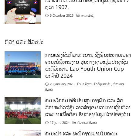
ປະຫວັດຄວາມເປັນມາຂອງວັນຄູແຫ່ງຊາດທີ 7
ຕຸລາ 1907.
3 October 2025
ສາລະໜ້າຮູ້
ກິລາ ແລະ ສິລະປະ
ການແຂ່ງຂັນກິລາເຕະບານ ຊິງຂັນສະຫາຍເລຂາ
ຄະນະບໍລິຫານງານ ສູນກາງຊາວໜຸ່ມປະຊາຊົນ
ປະຕິວັດລາວ Lao Youth Union Cup
ປະຈຳປີ 2024
20 January 2025
3 ອົງການຈັດຕັ້ງມະຫາຊົນ
,
ກິລາ ແລະ
ສິລະປະ
ຄະນະໂຄສະນາອົບຮົມສູນກາງພັກ ແລະ ລັດ
ວິສາຫະກິດຖືຮຸ້ນລາວສ້າງຂະບວນການຫຼີ້ນກິລາ
ເຕະບານເພື່ອຕ້ອນຮັບກອງປະຊຸມໃຫຍ່ຂອງຕົນ
17 June 2024
ກິລາ ແລະ ສິລະປະ
ຄະນະນຳ ແລະ ພະນັກງານພາຍໃນຄະນະ