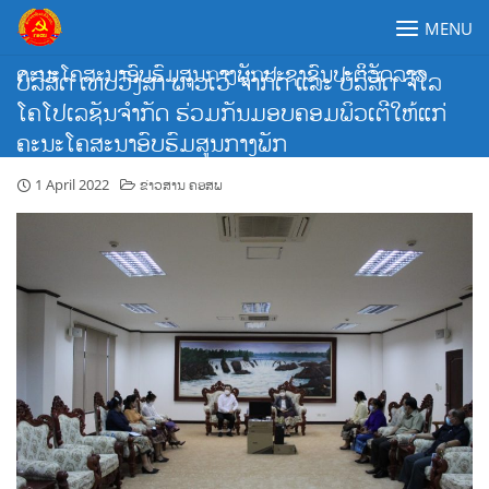
Skip
MENU
to
content
ຄະນະໂຄສະນາອົບຮົມສູນກາງພັກປະຊາຊົນປະຕິວັດລາວ
ບໍລິສັດ ເທບວົງສາ ພາວເວີ ຈຳກັດ ແລະ ບໍລິສັດ ຈີໂລ
ໂຄໂປເລຊັນຈຳກັດ ຮ່ວມກັນມອບຄອມພິວເຕີໃຫ້ແກ່
ຄະນະໂຄສະນາອົບຮົມສູນກາງພັກ
1 April 2022
ຂ່າວສານ ຄອສພ