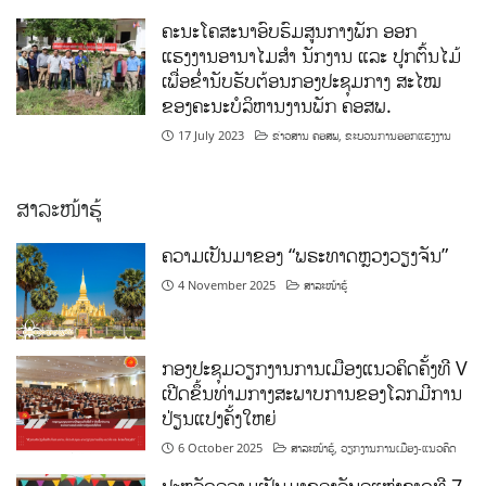
ຄະນະໂຄສະນາອົບຮົມສູນກາງພັກ ອອກ
ແຮງງານອານາໄມສໍາ ນັກງານ ແລະ ປູກຕົ້ນໄມ້
ເພື່ອຂໍ່ານັບຮັບຕ້ອນກອງປະຊຸມກາງ ສະໄໝ
ຂອງຄະນະບໍລິຫານງານພັກ ຄອສພ.
17 July 2023
ຂ່າວສານ ຄອສພ
,
ຂະບວນການອອກແຮງງານ
ສາລະໜ້າຮູ້
ຄວາມເປັນມາຂອງ “ພຣະທາດຫຼວງວຽງຈັນ”
4 November 2025
ສາລະໜ້າຮູ້
ກອງປະຊຸມວຽກງານການເມືອງແນວຄິດຄັ້ງທີ V
ເປີດຂຶ້ນທ່າມກາງສະພາບການຂອງໂລກມີການ
ປ່ຽນແປງຄັ້ງໃຫຍ່
6 October 2025
ສາລະໜ້າຮູ້
,
ວຽກງານການເມືອງ-ແນວຄິດ