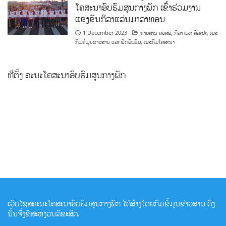
ໂຄສະນາອົບຮົມສູນກາງພັກ ເຂົ້າຮ່ວມງານ
ແຂ່ງຂັນກິລາແລ່ນມາລາທອນ
1 December 2023
ຂ່າວສານ ຄອສພ
,
ກິລາ ແລະ ສິລະປະ
,
ເພສ
ກົມຂໍ້ມູນຂ່າວສານ ແລະ ຝຶກອົບຮົມ
,
ເພສກົມໂຄສະນາ
ທີ່ຕັ້ງ ຄະນະໂຄສະນາອົບຮົມສູນກາງພັກ
ເວັບໄຊສຄະນະໂຄສະນາອົບຮົມສູນກາງພັກ ໄດ້ສ້າງໂດຍກົມຂໍ້ມູນຂ່າວສານ ດັ່ງ
ນັ້ນຈື່ງຂໍສະຫງວນລິຂະສິດ.