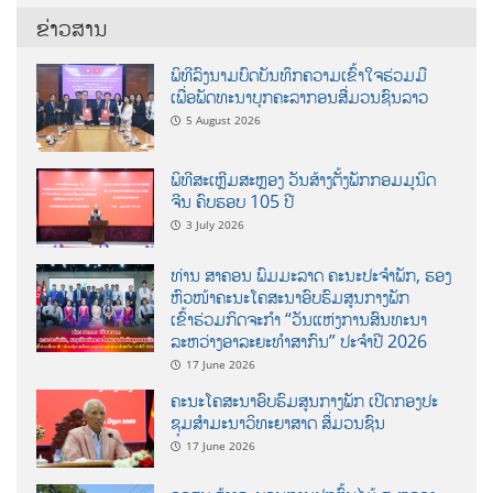
ຂ່າວສານ
ພິທີລົງນາມບົດບັນທຶກຄວາມເຂົ້າໃຈຮ່ວມມື
ເພື່ອພັດທະນາບຸກຄະລາກອນສື່ມວນຊົນລາວ
5 August 2026
ພິທີສະເຫຼີມສະຫຼອງ ວັນສ້າງຕັ້ງພັກກອມມູນິດ
ຈີນ ຄົບຮອບ 105 ປີ
3 July 2026
ທ່ານ ສາຄອນ ພົມມະລາດ ຄະນະປະຈໍາພັກ, ຮອງ
ຫົວໜ້າຄະນະໂຄສະນາອົບຮົມສູນກາງພັກ
ເຂົ້າຮ່ວມກິດຈະກຳ “ວັນແຫ່ງການສົນທະນາ
ລະຫວ່າງອາລະຍະທຳສາກົນ” ປະຈຳປີ 2026
17 June 2026
ຄະນະໂຄສະນາອົບຮົມສູນກາງພັກ ເປີດກອງປະ
ຊຸມສຳມະນາວິທະຍາສາດ ສຶ່ມວນຊົນ
17 June 2026