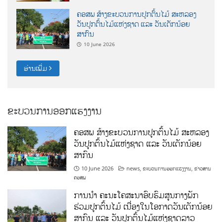
ຄອສພ ສ້າງຂະບວນການປູກຕົ້ນໄມ້ ສະຫລອງ
ວັນປູກຕົ້ນໄມ້ແຫ່ງຊາດ ແລະ ວັນເດັກນ້ອຍ
ສາກົນ
10 June 2026
ອ່ານເພີ່ມ
ຂະບວນການອອກແຮງງານ
ຄອສພ ສ້າງຂະບວນການປູກຕົ້ນໄມ້ ສະຫລອງ
ວັນປູກຕົ້ນໄມ້ແຫ່ງຊາດ ແລະ ວັນເດັກນ້ອຍ
ສາກົນ
10 June 2026
news
,
ຂະບວນການອອກແຮງງານ
,
ຂ່າວສານ
ຄອສພ
ການນໍາ ຄະນະໂຄສະນາອົບຮົມສູນກາງພັກ
ຮ່ວມປູກຕົ້ນໄມ້ ເນື່ອງໃນໂອກາດວັນເດັກນ້ອຍ
ສາກົນ ແລະ ວັນປູກຕົ້ນໄມ້ແຫ່ງຊາດລາວ