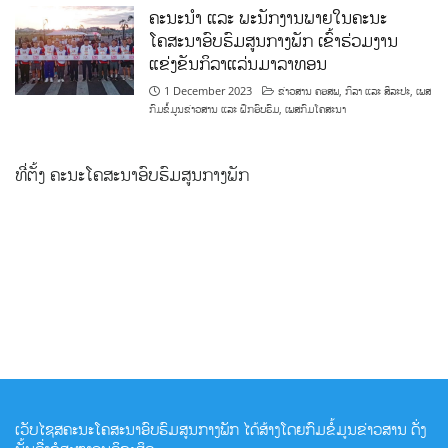
ຄະນະນຳ ແລະ ພະນັກງານພາຍໃນຄະນະ
ໂຄສະນາອົບຮົມສູນກາງພັກ ເຂົ້າຮ່ວມງານ
ແຂ່ງຂັນກິລາແລ່ນມາລາທອນ
1 December 2023
ຂ່າວສານ ຄອສພ
,
ກິລາ ແລະ ສິລະປະ
,
ເພສ
ກົມຂໍ້ມູນຂ່າວສານ ແລະ ຝຶກອົບຮົມ
,
ເພສກົມໂຄສະນາ
ທີ່ຕັ້ງ ຄະນະໂຄສະນາອົບຮົມສູນກາງພັກ
ເວັບໄຊສຄະນະໂຄສະນາອົບຮົມສູນກາງພັກ ໄດ້ສ້າງໂດຍກົມຂໍ້ມູນຂ່າວສານ ດັ່ງ