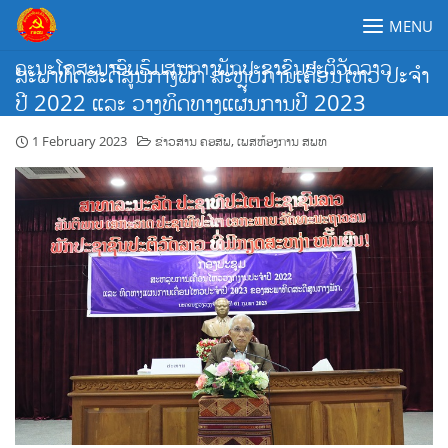
Skip
MENU
to
content
ຄະນະໂຄສະນາອົບຮົມສູນກາງພັກປະຊາຊົນປະຕິວັດລາວ
ສະພາທິດສະດີສູນກາງພັກ ສະຫຼຸບການເຄື່ອນໄຫວ ປະຈໍາ
ປີ 2022 ແລະ ວາງທິດທາງແຜນການປີ 2023
1 February 2023
ຂ່າວສານ ຄອສພ
,
ເພສຫ້ອງການ ສພທ