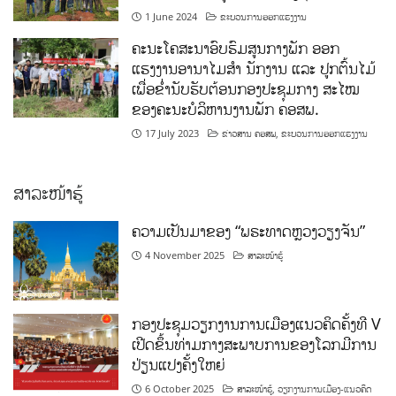
1 June 2024
ຂະບວນການອອກແຮງງານ
ຄະນະໂຄສະນາອົບຮົມສູນກາງພັກ ອອກ
ແຮງງານອານາໄມສໍາ ນັກງານ ແລະ ປູກຕົ້ນໄມ້
ເພື່ອຂໍ່ານັບຮັບຕ້ອນກອງປະຊຸມກາງ ສະໄໝ
ຂອງຄະນະບໍລິຫານງານພັກ ຄອສພ.
17 July 2023
ຂ່າວສານ ຄອສພ
,
ຂະບວນການອອກແຮງງານ
ສາລະໜ້າຮູ້
ຄວາມເປັນມາຂອງ “ພຣະທາດຫຼວງວຽງຈັນ”
4 November 2025
ສາລະໜ້າຮູ້
ກອງປະຊຸມວຽກງານການເມືອງແນວຄິດຄັ້ງທີ V
ເປີດຂຶ້ນທ່າມກາງສະພາບການຂອງໂລກມີການ
ປ່ຽນແປງຄັ້ງໃຫຍ່
6 October 2025
ສາລະໜ້າຮູ້
,
ວຽກງານການເມືອງ-ແນວຄິດ