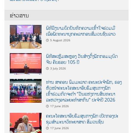
ຂ່າວສານ
ພິທີລົງນາມບົດບັນທຶກຄວາມເຂົ້າໃຈຮ່ວມມື
ເພື່ອພັດທະນາບຸກຄະລາກອນສື່ມວນຊົນລາວ
5 August 2026
ພິທີສະເຫຼີມສະຫຼອງ ວັນສ້າງຕັ້ງພັກກອມມູນິດ
ຈີນ ຄົບຮອບ 105 ປີ
3 July 2026
ທ່ານ ສາຄອນ ພົມມະລາດ ຄະນະປະຈໍາພັກ, ຮອງ
ຫົວໜ້າຄະນະໂຄສະນາອົບຮົມສູນກາງພັກ
ເຂົ້າຮ່ວມກິດຈະກຳ “ວັນແຫ່ງການສົນທະນາ
ລະຫວ່າງອາລະຍະທຳສາກົນ” ປະຈຳປີ 2026
17 June 2026
ຄະນະໂຄສະນາອົບຮົມສູນກາງພັກ ເປີດກອງປະ
ຊຸມສຳມະນາວິທະຍາສາດ ສຶ່ມວນຊົນ
17 June 2026