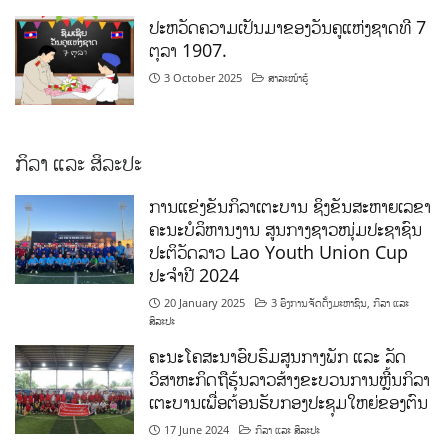
ປະຫວັດຄວາມເປັນມາຂອງວັນຄູແຫ່ງຊາດທີ 7
ຕຸລາ 1907.
3 October 2025
ສາລະໜ້າຮູ້
ກິລາ ແລະ ສິລະປະ
ການແຂ່ງຂັນກິລາເຕະບານ ຊິງຂັນສະຫາຍເລຂາ
ຄະນະບໍລິຫານງານ ສູນກາງຊາວໜຸ່ມປະຊາຊົນ
ປະຕິວັດລາວ Lao Youth Union Cup
ປະຈຳປີ 2024
20 January 2025
3 ອົງການຈັດຕັ້ງມະຫາຊົນ
,
ກິລາ ແລະ
ສິລະປະ
ຄະນະໂຄສະນາອົບຮົມສູນກາງພັກ ແລະ ລັດ
ວິສາຫະກິດຖືຮຸ້ນລາວສ້າງຂະບວນການຫຼີ້ນກິລາ
ເຕະບານເພື່ອຕ້ອນຮັບກອງປະຊຸມໃຫຍ່ຂອງຕົນ
17 June 2024
ກິລາ ແລະ ສິລະປະ