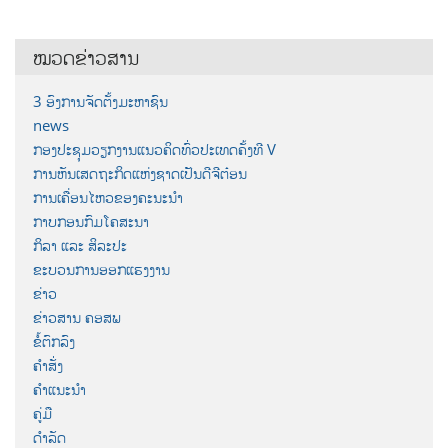
ໝວດຂ່າວສານ
3 ອົງການຈັດຕັ້ງມະຫາຊົນ
news
ກອງປະຊຸມວຽກງານແນວຄິດທົ່ວປະເທດຄັ້ງທີ V
ການຫັນເສດຖະກິດແຫ່ງຊາດເປັນດີຈີຕ໋ອນ
ການເຄື່ອນໄຫວຂອງຄະນະນຳ
ກາບກອນກົມໂຄສະນາ
ກິລາ ແລະ ສິລະປະ
ຂະບວນການອອກແຮງງານ
ຂ່າວ
ຂ່າວສານ ຄອສພ
ຂໍ້ຕົກລົງ
ຄຳສັ່ງ
ຄຳແນະນຳ
ຄູ່ມື
ດຳລັດ