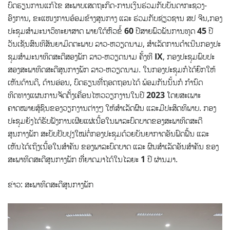
ບົດຮຽນການແກ້ໄຂ ສະພາບເສດຖະກິດ-ການເງິນຮ່ວມກັບບັນດາກະຊວງ-
ອົງການ, ຂະແໜງການອ້ອມຂ້າງສູນກາງ ແລະ ຮ່ວມກັບຊ່ຽວຊານ ສປ ຈີນ,ກອງ
ປະຊຸມສຳມະນາວິທະຍາສາດ ພາຍໃຕ້ຫົວຂໍ້
60
ປີສາຍພົວພັນການທູດ
45
ປີ
ວັນເຊັນສົນທິສັນຍາມິດຕະພາບ ລາວ-ຫວຽດນາມ, ສຳເລັດການດຳເນີນກອງປະ
ຊຸມສຳມະນາທິດສະດີສອງພັກ ລາວ-ຫວຽດນາມ ຄັ້ງທີ
IX
, ກອງປະຊຸມພົບປະ
ສອງສະພາທິດສະດີສູນກາງພັກ ລາວ-ຫວຽດນາມ. ໃນກອງປະຊຸມກໍໄດ້ຍົກໃຫ້
ເຫັນດ້ານດີ, ດ້ານອ່ອນ, ບົດຮຽນທີີ່ຖອດຖອນໄດ້ ພ້ອມກັນນັ້ນກໍ ກຳນົດ
ທິດທາງແຜນການຈັດຕັ້ງເຄື່ອນໄຫວວຽກງານໃນປີ
2023
ໂດຍສະເພາະ
ຄາດໝາຍສູ້ຊົນຂອງວຽກງານຕ່າງໆ ໃຫ້ສຳເລັດຜົນ ແລະມີປະສິດທິພາບ. ກອງ
ປະຊຸມຍັງໄດ້ຮັບຟັງການເຜີຍແຜ່ເນື້ອໃນພາລະບົດບາດຂອງສະພາທິດສະດີ
ສູນກາງພັກ ສະບັບປັບປຸງໃໝ່ຕໍ່ກອງປະຊຸມດ້ວຍບັນຍາກາດອັນຟົດຟື້ນ ແລະ
ເຫັນໄດ້ເຖິງເນື້ອໃນສຳຄັນ ຂອງພາລະບົດບາດ ແລະ ຜົນສຳເລັດອັນສຳຄັນ ຂອງ
ສະພາທິດສະດີສູນກາງພັກ ທີີ່ຍາດມາໄດ້ໃນໄລຍະ
1
ປີ ຜ່ານມາ.
ຂ່າວ: ສະພາທິດສະດີສູນກາງພັກ