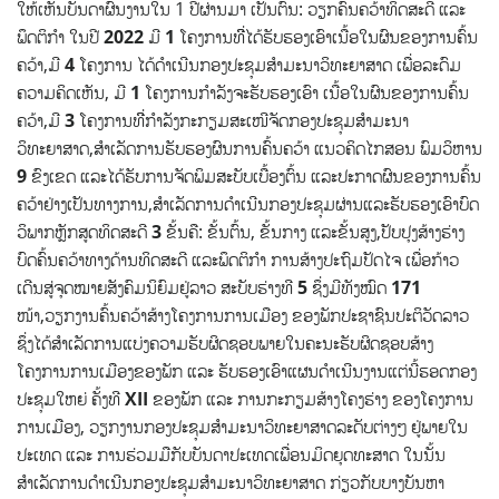
ໃຫ້ເຫັນບັນດາຜົນງານໃນ 1 ປີຜ່ານມາ ເປັນຕົ້ນ: ວຽກຄົ້ນຄວ້າທິດສະດີ ແລະ
ພຶດຕິກຳ ໃນປີ
2022
ມີ
1
ໂຄງການທີີ່ໄດ້ຮັບຮອງເອົາເນື້ອໃນຜົນຂອງການຄົ້ນ
ຄວ້າ,ມີ
4
ໂຄງການ ໄດ້ດຳເນີນກອງປະຊຸມສໍາມະນາວິທະຍາສາດ ເພື່ອລະດົມ
ຄວາມຄິດເຫັນ, ມີ
1
ໂຄງການກຳລັງຈະຮັບຮອງເອົາ ເນື້ອໃນຜົນຂອງການຄົ້ນ
ຄວ້າ,ມີ
3
ໂຄງການທີີ່ກຳລັງກະກຽມສະເໜີຈັດກອງປະຊຸມສຳມະນາ
ວິທະຍາສາດ,ສຳເລັດການຮັບຮອງຜົນການຄົ້ນຄວ້າ ແນວຄິດໄກສອນ ພົມວິຫານ
9
ຂົງເຂດ ແລະໄດ້ຮັບການຈັດພິມສະບັບເບື້ອງຕົ້ນ ແລະປະກາດຜົນຂອງການຄົ້ນ
ຄວ້າຢ່າງເປັນທາງການ,ສຳເລັດການດຳເນີນກອງປະຊຸມຜ່ານແລະຮັບຮອງເອົາບົດ
ວິພາກຫຼັກສູດທິດສະດີ
3
ຂັ້ນຄື: ຂັ້ນຕົ້ນ, ຂັ້ນກາງ ແລະຂັ້ນສູງ,ປັບປຸງສ້າງຮ່າງ
ບົດຄົ້ນຄວ້າທາງດ້ານທິດສະດີ ແລະພຶດຕິກຳ ການສ້າງປະຖົມປັດໄຈ ເພື່ອກ້າວ
ເດີນສູ່ຈຸດໝາຍສັງຄົມນິຍົມຢູ່ລາວ ສະບັບຮ່າງທີ
5
ຊຶ່ງມີທັງໝົດ
171
ໜ້າ,ວຽກງານຄົ້ນຄວ້າສ້າງໂຄງການການເມືອງ ຂອງພັກປະຊາຊົນປະຕິວັດລາວ
ຊຶ່ງໄດ້ສຳເລັດການແບ່ງຄວາມຮັບຜິດຊອບພາຍໃນຄະນະຮັບຜິດຊອບສ້າງ
ໂຄງການການເມືອງຂອງພັກ ແລະ ຮັບຮອງເອົາແຜນດຳເນີນງານແຕ່ນີ້ຮອດກອງ
ປະຊຸມໃຫຍ່ ຄັ້ງທີ
XII
ຂອງພັກ ແລະ ການກະກຽມສ້າງໂຄງຮ່າງ ຂອງໂຄງການ
ການເມືອງ, ວຽກງານກອງປະຊຸມສຳມະນາວິທະຍາສາດລະດັບຕ່າງໆ ຢູ່ພາຍໃນ
ປະເທດ ແລະ ການຮ່ວມມືກັບບັນດາປະເທດເພື່ອນມິດຍຸດທະສາດ ໃນນັ້ນ
ສຳເລັດການດຳເນີນກອງປະຊຸມສຳມະນາວິທະຍາສາດ ກ່ຽວກັບບາງບັນຫາ