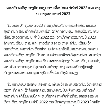
ສະພາທິດສະດີສູນກາງພັກ ສະຫຼຸບການເຄື່ອນໄຫວ ປະຈໍາປີ
2022
ແລະ ວາງ
ທິດທາງແຜນການປີ 2023
ໃນວັນທີ 01 ກຸມພາ 2023 ທີີ່ຫ້ອງປະຊຸມໃຫຍ່ ຄະນະໂຄສະນາອົບຮົມ
ສູນກາງພັກ ສະພາທິດສະດີສູນກາງພັກ
ໄດ້ຈັດກອງປະຊຸມ ສະຫຼຸບຜົນງານການ
ເຄື່ອນໄຫວວຽກງານ ປະຈຳປີ
2022
ແລະ ວາງທິດທາງແຜນການປີ 2023
ໂດຍການເປັນປະທານ ແລະ ກ່າວເປີດ ຂອງ ສະຫາຍ ຄຳພັນ ເຜີຍຍະວົງ
ເລຂາທິການສູນກາງພັກ ຫົວໜ້າຄະນະໂຄສະນາອົບຮົມສູນກາງພັກ, ປະທານ
ສະພາທິດສະດີສູນກາງພັກ ມີ: ຄະນະປະຈຳສະພາທິດສະດີສູນກາງພັກ, ສະມາຊິກ
ສະພາທິດສະດີສູນກາງພັກ ແລະ ບັນດາສະຫາຍ ຜູ້ຕາງໜ້າ ຄະນະພັກ, ຄະນະນຳ,
ຄະນະກົມ ຈາກກະຊວງ-ອົງການອ້ອມຂ້າງສູນກາງ ແລະ ພະນັກງຫຼັກແຫຼ່ງ
ຫ້ອງການສະພາທິດສະດີສູນກາງພັກ ເຂົ້າຮ່ວມຢ່າງພ້ອມພຽງ.
ໃນກອງປະຊຸມ ສະຫາຍ ສອນທະນູ ທຳມະວົງ ປະທານສະຖາບັນວິທະຍາສາດ
ເສດຖະກິດ ແລະ ສັງຄົມແຫ່ງຊາດ, ຮອງປະທານຜູ້ປະຈຳການສະພາທິດສະດີ
ສູນກາງພັກ ໄດ້ຂຶ້ນຜ່ານບົດສະ ຫຼຸບຕີລາຄາ ການຈັດຕັ້ງເຄື່ອນໄຫວຂອງສະພາ
ທິດສະດີສູນກາງພັກ ປະຈຳປີ
2022
ແລະທິດທາງແຜນການປີ
2023
ໂດຍຍົກ