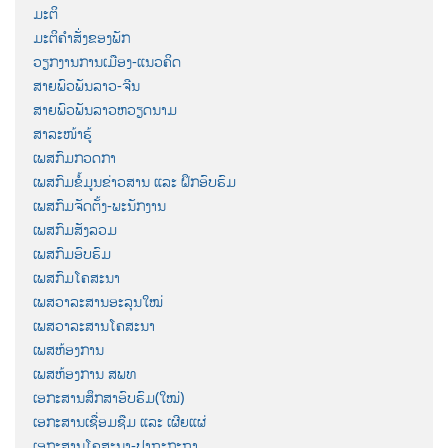
ມະຕິ
ມະຕິຄຳສັ່ງຂອງພັກ
ວຽກງານການເມືອງ-ແນວຄິດ
ສາຍພົວພັນລາວ-ຈີນ
ສາຍພົວພັນລາວຫວຽດນາມ
ສາລະໜ້າຮູ້
ເພສກົມກວດກາ
ເພສກົມຂໍ້ມູນຂ່າວສານ ແລະ ຝຶກອົບຮົມ
ເພສກົມຈັດຕັ້ງ-ພະນັກງານ
ເພສກົມສັງລວມ
ເພສກົມອົບຮົມ
ເພສກົມໂຄສະນາ
ເພສວາລະສານອະລຸນໃໝ່
ເພສວາລະສານໂຄສະນາ
ເພສຫ້ອງການ
ເພສຫ້ອງການ ສພທ
ເອກະສານສຶກສາອົບຮົມ(ໃໝ່)
ເອກະສານເຊື່ອມຊືມ ແລະ ເຜີຍແຜ່
ເອກະສານໂຄສະນາ-ປາຖະກະຖາ