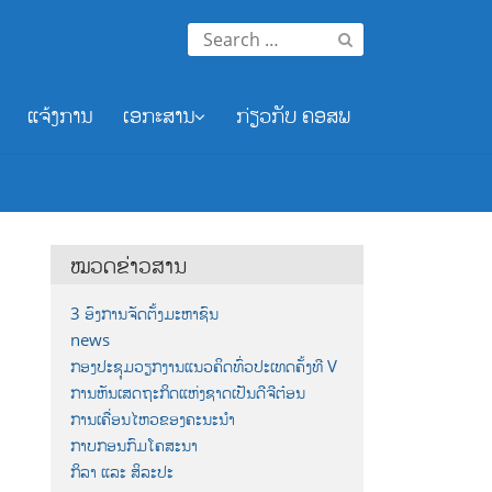
Search
for:
ແຈ້ງການ
ເອກະສານ
ກ່ຽວກັບ ຄອສພ
ໝວດຂ່າວສານ
3 ອົງການຈັດຕັ້ງມະຫາຊົນ
news
ກອງປະຊຸມວຽກງານແນວຄິດທົ່ວປະເທດຄັ້ງທີ V
ການຫັນເສດຖະກິດແຫ່ງຊາດເປັນດີຈີຕ໋ອນ
ການເຄື່ອນໄຫວຂອງຄະນະນຳ
ກາບກອນກົມໂຄສະນາ
ກິລາ ແລະ ສິລະປະ