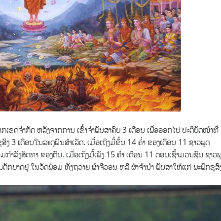
ກເຂດຈຳກັດ ຫລັງຈາກການ ເຂົ້າຈຳພັນສາຄົບ 3 ເດືອນ ເພື່ອອອກໄປ
ປະຕິບັດໜ້າທີ່ ຢ
ສົງ 3 ເດືອນໃນລະດູຝົນສຳເລັດ. ເມ່ືອເຖິງມື້ຂຶ້ນ 14 ຄ່ຳ ຂອງເດືອນ 11 ຊາວພຸດ
ລັງສັດທາ ຂອງຕົນ. ເມ່ືອເຖິງມື້ເພັງ 15 ຄ່ຳ ເດືອນ 11 ຕອນເຊົ້່າມວນຊົນ ຊາວພ
ັກບາດຢູ່ ໃນວັດພ້ອມ ທັງຖວາຍ ຜ້າຈີວອນ ຫລື ຜ້າຈຳນຳ ພັນສາໃຫ້ແກ່ ພະພິກຂຸສົ