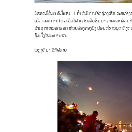
ພໍຮອດມື້ຕໍ່ມາ ຄືມື້ແຮມ 1 ຄ່ຳ ກໍມີການຈັດຊ່ວງເຮືອ ລະຫວ
ເຮືອ ແລະ ການໄຫລເຮືອໄຟ ແມ່ນເພື່ອສົມມາ ຄາລະວະ ພ້ອມທ
ລຳເຊ ຕະຫລອດຮອດ ຫ້ວຍຮ່ອງຄອງບຶງ ບ່ອນທີ່ຊາວພຸດ ທັງຫລາ
ຊົມບັ້ງໄຟພະຍານາກ.
ແຫຼ່ງທີ່ມາ:ວິກິພີເດຍ