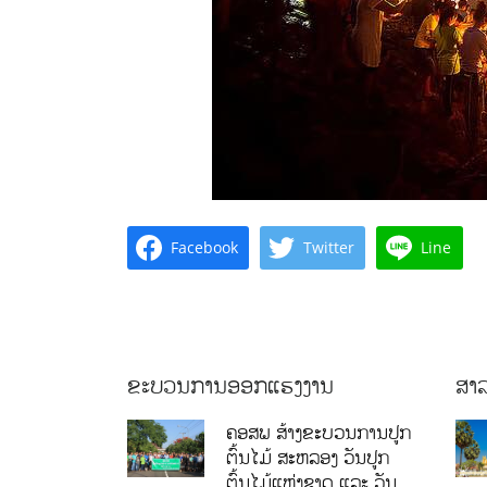
Facebook
Twitter
Line
ຂະບວນການອອກແຮງງານ
ສາລ
ຄອສພ ສ້າງຂະບວນການປູກ
ຕົ້ນໄມ້ ສະຫລອງ ວັນປູກ
ຕົ້ນໄມ້ແຫ່ງຊາດ ແລະ ວັນ