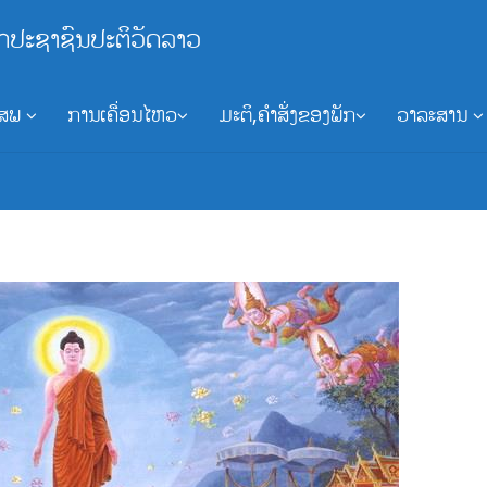
ກປະຊາຊົນປະຕິວັດລາວ
ອສພ
ການເຄື່ອນໄຫວ
ມະຕິ,ຄຳສັ່ງຂອງພັກ
ວາລະສານ