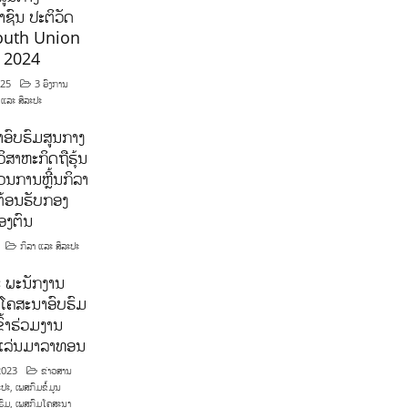
ຊົນ ປະຕິວັດ
outh Union
ີ 2024
025
3 ອົງການ
 ແລະ ສິລະປະ
ອົບຮົມສູນກາງ
ິສາຫະກິດຖືຮຸ້ນ
ນການຫຼີ້ນກິລາ
ຕ້ອນຮັບກອງ
ອງຕົນ
ກິລາ ແລະ ສິລະປະ
 ພະນັກງານ
ໂຄສະນາອົບຮົມ
ົ້າຮ່ວມງານ
າແລ່ນມາລາທອນ
2023
ຂ່າວສານ
ະປະ
,
ເພສກົມຂໍ້ມູນ
ຮົມ
,
ເພສກົມໂຄສະນາ