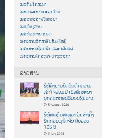
ເພສກົມໂຄສະນາ
ເພສວາລະສານອະລຸນໃໝ່
ເພສວາລະສານໂຄສະນາ
ເພສຫ້ອງການ
ເພສຫ້ອງການ ສພທ
ເອກະສານສຶກສາອົບຮົມ(ໃໝ່)
ເອກະສານເຊື່ອມຊືມ ແລະ ເຜີຍແຜ່
ເອກະສານໂຄສະນາ-ປາຖະກະຖາ
ຂ່າວສານ
ພິທີລົງນາມບົດບັນທຶກຄວາມ
ເຂົ້າໃຈຮ່ວມມື ເພື່ອພັດທະນາ
ບຸກຄະລາກອນສື່ມວນຊົນລາວ
5 August 2026
ພິທີສະເຫຼີມສະຫຼອງ ວັນສ້າງຕັ້ງ
ພັກກອມມູນິດຈີນ ຄົບຮອບ
105 ປີ
3 July 2026