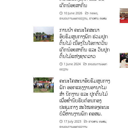
ເດັກນ້ອຍສາກົນ
10 June 2026
news
,
ຂະບວນການອອກແຮງງານ
,
ຂ່າວສານ ຄອສພ
ການນໍາ ຄະນະໂຄສະນາ
ອົບຮົມສູນກາງພັກ ຮ່ວມປູກ
ຕົ້ນໄມ້ ເນື່ອງໃນໂອກາດວັນ
ເດັກນ້ອຍສາກົນ ແລະ ວັນປູກ
ຕົ້ນໄມ້ແຫ່ງຊາດລາວ
1 June 2024
ຂະບວນການອອກ
ແຮງງານ
ຄະນະໂຄສະນາອົບຮົມສູນກາງ
ພັກ ອອກແຮງງານອານາໄມ
ສໍາ ນັກງານ ແລະ ປູກຕົ້ນໄມ້
ເພື່ອຂໍ່ານັບຮັບຕ້ອນກອງ
ປະຊຸມກາງ ສະໄໝຂອງຄະນະ
ບໍລິຫານງານພັກ ຄອສພ.
17 July 2023
ຂ່າວສານ ຄອສພ
,
ຂະບວນການອອກແຮງງານ