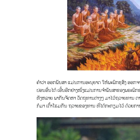
ຄຳວ່າ ອອກພັນສາ ແມ່ນການອະນຸຍາດ ໃຫ້ພະພິກຂຸສົງ ອອກຈາ
ບ່ອນອ່ື່ນໄດ້ ເອີ້ນອີກຢ່າງໜຶ່ງແມ່ນການຈຳພັນສາຂອງພຣະພິກຂຸ
ທັງຫລາຍ ພາກັນຈັດຫາ ວັດຖຸທານຕ່າງໆ ມາໄວ້ຖວາຍທານ ຕາມກຳ
ກໍມາ ເຕົ້າໂຮມກັນ ຖວາຍຂອງທານ ທີ່ໄດ້ກະກຽມໄວ້ ດ້ວຍການຕ