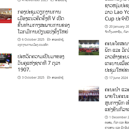
ຊາວໜຸ່ມປະຊາ
ກອງປະຊຸມວຽກງານການ
ລາວ Lao Y
ເມືອງແນວຄິດຄັ້ງທີ V ເປີດ
Cup ປະຈຳປ
ຂຶ້ນທ່າມກາງສະພາບການຂອງ
20 January 2
ໂລກມີການປ່ຽນແປງຄັ້ງໃຫຍ່
ຈັດຕັ້ງມະຫາຊົນ
,
ກິລາ
6 October 2025
ສາລະໜ້າຮູ້
,
ຄະນະໂຄສະນາ
ວຽກງານການເມືອງ-ແນວຄິດ
ພັກ ແລະ ລັດວ
ປະຫວັດຄວາມເປັນມາຂອງ
ລາວສ້າງຂະບວ
ວັນຄູແຫ່ງຊາດທີ 7 ຕຸລາ
ເຕະບານເພື່ອ
1907.
ປະຊຸມໃຫຍ່ຂ
3 October 2025
ສາລະໜ້າຮູ້
17 June 2024
ຄະນະນຳ ແລະ
ພາຍໃນຄະນະ
ສູນກາງພັກ ເຂ
ແຂ່ງຂັນກິລ
1 December 
ຄອສພ
,
ກິລາ ແລະ ສິລ
ຂ່າວສານ ແລະ ຝຶກອົບ