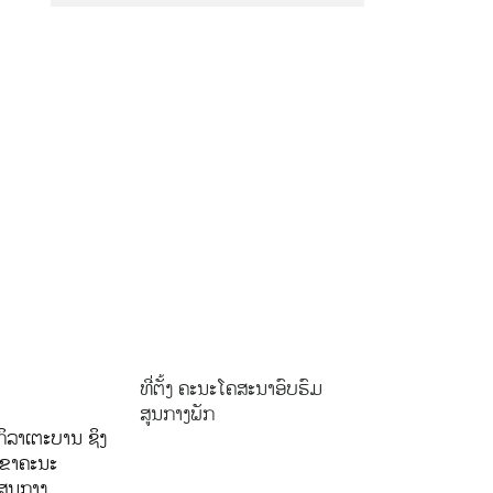
ທີ່ຕັ້ງ ຄະນະໂຄສະນາອົບຮົມ
ສູນກາງພັກ
ິລາເຕະບານ ຊິງ
ລຂາຄະນະ
ສູນກາງ