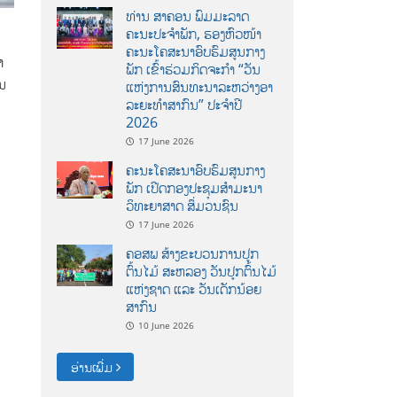
ທ່ານ ສາຄອນ ພົມມະລາດ
ຄະນະປະຈໍາພັກ, ຮອງຫົວໜ້າ
ຄະນະໂຄສະນາອົບຮົມສູນກາງ
ຳ
ພັກ ເຂົ້າຮ່ວມກິດຈະກຳ “ວັນ
ານ
ແຫ່ງການສົນທະນາລະຫວ່າງອາ
ລະຍະທຳສາກົນ” ປະຈຳປີ
2026
17 June 2026
ຄະນະໂຄສະນາອົບຮົມສູນກາງ
ພັກ ເປີດກອງປະຊຸມສຳມະນາ
ວິທະຍາສາດ ສຶ່ມວນຊົນ
17 June 2026
ຄອສພ ສ້າງຂະບວນການປູກ
ຕົ້ນໄມ້ ສະຫລອງ ວັນປູກຕົ້ນໄມ້
ແຫ່ງຊາດ ແລະ ວັນເດັກນ້ອຍ
ສາກົນ
10 June 2026
ອ່ານເພີ່ມ