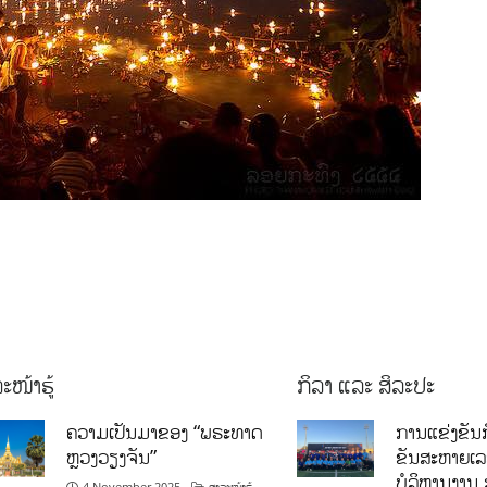
ະໜ້າຮູ້
ກິລາ ແລະ ສິລະປະ
ຄວາມເປັນມາຂອງ “ພຣະທາດ
ການແຂ່ງຂັນກ
ຫຼວງວຽງຈັນ”
ຂັນສະຫາຍເ
ບໍລິຫານງານ 
4 November 2025
ສາລະໜ້າຮູ້