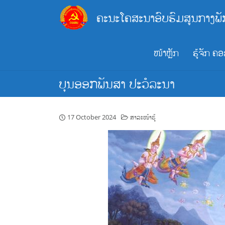
Skip
ຄະນະໂຄສະນາອົບຮົມສູນກາງພັ
to
content
ໜ້າຫຼັກ
ຮູ້ຈັກ ຄ
ບຸນອອກພັນສາ ປະວໍລະນາ
17 October 2024
ສາລະໜ້າຮູ້