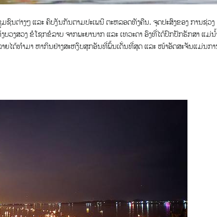
່າງຊຸມຊົນຕ່າງໆ ແລະ ຄົບງັນກັນຕາມປະເພນີ ຕະຫລອດທັງຄືນ. ຈຸດປະສົງຂອງ ການຊ່ວງ
ັງບວງສວງ ຂໍໂຊກຂໍລາບ ຈາກພະຍານາກ ແລະ ເທວະດາ ອົງທີ່ໄດ້ປົກປັກຮັກສາ ແມ່ນ້
ຍໄດ້ທຳມາ ຫາກິນຢ່າງສະຫງົບສຸກອັນທີ່ພົ້ນເດັ່ນທີ່ສຸດ ແລະ ໜ້າອັດສະຈັນແມ່ນກ