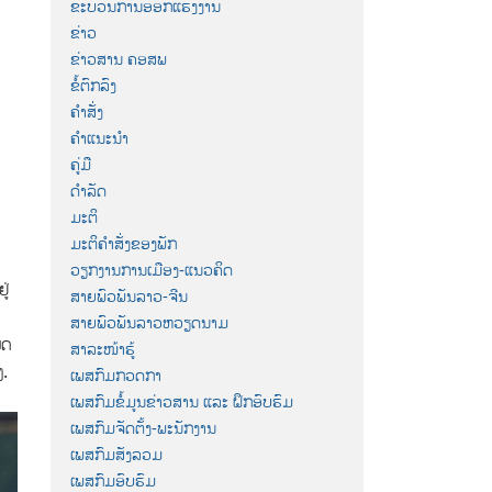
ຂະບວນການອອກແຮງງານ
ຂ່າວ
ຂ່າວສານ ຄອສພ
ຂໍ້ຕົກລົງ
ຄຳສັ່ງ
ຄຳແນະນຳ
ຄູ່ມື
ດຳລັດ
ມະຕິ
ມະຕິຄຳສັ່ງຂອງພັກ
ວຽກງານການເມືອງ-ແນວຄິດ
ູ່
ສາຍພົວພັນລາວ-ຈີນ
ສາຍພົວພັນລາວຫວຽດນາມ
ຸດ
ສາລະໜ້າຮູ້
ງ.
ເພສກົມກວດກາ
ເພສກົມຂໍ້ມູນຂ່າວສານ ແລະ ຝຶກອົບຮົມ
ເພສກົມຈັດຕັ້ງ-ພະນັກງານ
ເພສກົມສັງລວມ
ເພສກົມອົບຮົມ