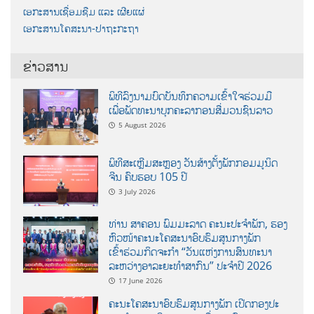
ເອກະສານເຊື່ອມຊືມ ແລະ ເຜີຍແຜ່
ເອກະສານໂຄສະນາ-ປາຖະກະຖາ
ຂ່າວສານ
ພິທີລົງນາມບົດບັນທຶກຄວາມເຂົ້າໃຈຮ່ວມມື
ເພື່ອພັດທະນາບຸກຄະລາກອນສື່ມວນຊົນລາວ
5 August 2026
ພິທີສະເຫຼີມສະຫຼອງ ວັນສ້າງຕັ້ງພັກກອມມູນິດ
ຈີນ ຄົບຮອບ 105 ປີ
3 July 2026
ທ່ານ ສາຄອນ ພົມມະລາດ ຄະນະປະຈໍາພັກ, ຮອງ
ຫົວໜ້າຄະນະໂຄສະນາອົບຮົມສູນກາງພັກ
ເຂົ້າຮ່ວມກິດຈະກຳ “ວັນແຫ່ງການສົນທະນາ
ລະຫວ່າງອາລະຍະທຳສາກົນ” ປະຈຳປີ 2026
17 June 2026
ຄະນະໂຄສະນາອົບຮົມສູນກາງພັກ ເປີດກອງປະ