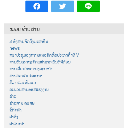
ໝວດຂ່າວສານ
3 ອົງການຈັດຕັ້ງມະຫາຊົນ
news
ກອງປະຊຸມວຽກງານແນວຄິດທົ່ວປະເທດຄັ້ງທີ V
ການຫັນເສດຖະກິດແຫ່ງຊາດເປັນດີຈີຕ໋ອນ
ການເຄື່ອນໄຫວຂອງຄະນະນຳ
ກາບກອນກົມໂຄສະນາ
ກິລາ ແລະ ສິລະປະ
ຂະບວນການອອກແຮງງານ
ຂ່າວ
ຂ່າວສານ ຄອສພ
ຂໍ້ຕົກລົງ
ຄຳສັ່ງ
ຄຳແນະນຳ