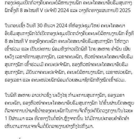
ກອງປະຊຸມເປີດກ້ວາງຄົບຄະນະບໍລິຫານງານພັກ ຄະນະໂຄສະນາອົບຮົມສູນກາງ
ພັກຄັ້ງທີ 8 ສະໄໝທີ V ປະຈຳປີ 2024 ແລະ ວາງທິດທາງແຜນການປີ 2025
ໃນຕອນເຊົ້າ ວັນທີ 30 ທັນວາ 2024 ທີ່ຫ້ອງປະຊຸມໃຫຍ່ ຄະນະໂຄສະນາ
ອົບຮົມສູນກາງພັກໄດ້ເປີດກອງປະຊຸມເປີດກວ້າງຄົບຄະນະບໍລິຫານງານພັກ ຄັ້ງທີ
8 ສະໄໝທີ V ຂອງອົງຄະນະພັກ ຄະນະໂຄສະນາອົບຮົມສູນກາງພັກ ໃຫ້ກຽດ
ເຂົ້າຮ່ວມ ແລະ ເປັນປະທານ ພ້ອມທັງກ່າວເປີດພິທີ ໂດຍ ສະຫາຍ ຄຳພັນ ເຜີຍ
ຍະວົງ ເລຂາທິການສູນກາງພັກ, ເລຂາຄະນະພັກ, ຫົວໜ້າຄະນະໂຄສະນາອົບຮົມ
ສູນກາງພັກ ເຂົ້້າຮ່ວມມີ ຄະນະປະຈໍາພັກ, ຮອງຫົວໜ້າຄະນະໂຄສະນາອົບຮົມ
ສູນກາງພັກ, ມີບັນດາຄະນະປະຈຳພັກ, ຄະນະບໍລິຫານງານພັກ, ເລຂາໜ່ວຍພັກ,
ຮອງເລຂາ ແລະ ຄະນະໜ່ວຍພັກພ້ອມດ້ວຍສະມາຊິກພັກທັງໝົດເຂົ້າຮ່ວມ.
ໃນພິທີ ສະຫາຍ ລາວປາວຊົ່ງ ນະວົງໄຊ ກຳມະການສູນກາງພັກ, ຮອງເລຂາ
ຄະນະພັກ, ຮອງຫົວໜ້າຄະນະໂຄສະນາອົບຮົມສູນກາງພັກ ໄດ້ຂຶ້ນຜ່ານບົດສະຫຼຸູບ
ຕີລາຄາການນຳພາຊີ້ນຳຂອງຄະນະພັກໃນການຈັດຕັ້ງປະຕິບັດວຽກງານໃນໄລຍະ
1 ປີຜ່ານມາ ແລະ ທິດທາງໃນຕໍ່ໜ້າ.ຫຼັງຈາກນັ້ນ ໄດ້ມີການປະກອບຄຳຄິດຄຳ
ເຫັນຕາມການເຈາະຈີ້ມຕໍ່ບົດລາຍງານຢ່າງກົງໄປກົງມາ.