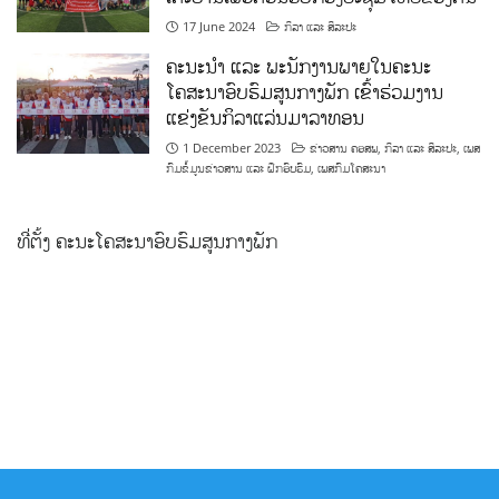
17 June 2024
ກິລາ ແລະ ສິລະປະ
ຄະນະນຳ ແລະ ພະນັກງານພາຍໃນຄະນະ
ໂຄສະນາອົບຮົມສູນກາງພັກ ເຂົ້າຮ່ວມງານ
ແຂ່ງຂັນກິລາແລ່ນມາລາທອນ
1 December 2023
ຂ່າວສານ ຄອສພ
,
ກິລາ ແລະ ສິລະປະ
,
ເພສ
ກົມຂໍ້ມູນຂ່າວສານ ແລະ ຝຶກອົບຮົມ
,
ເພສກົມໂຄສະນາ
ທີ່ຕັ້ງ ຄະນະໂຄສະນາອົບຮົມສູນກາງພັກ