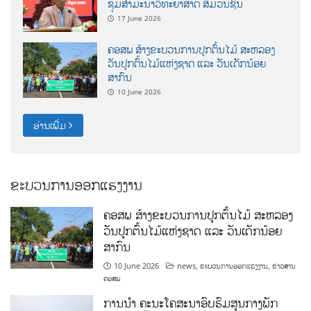
ຊຸມສຳມະນາວິທະຍາສາດ ສຶ່ມວນຊົນ
17 June 2026
ຄອສພ ສ້າງຂະບວນການປູກຕົ້ນໄມ້ ສະຫລອງ
ວັນປູກຕົ້ນໄມ້ແຫ່ງຊາດ ແລະ ວັນເດັກນ້ອຍ
ສາກົນ
10 June 2026
ອ່ານເພີ່ມ
ຂະບວນການອອກແຮງງານ
ຄອສພ ສ້າງຂະບວນການປູກຕົ້ນໄມ້ ສະຫລອງ
ວັນປູກຕົ້ນໄມ້ແຫ່ງຊາດ ແລະ ວັນເດັກນ້ອຍ
ສາກົນ
10 June 2026
news
,
ຂະບວນການອອກແຮງງານ
,
ຂ່າວສານ
ຄອສພ
ການນໍາ ຄະນະໂຄສະນາອົບຮົມສູນກາງພັກ