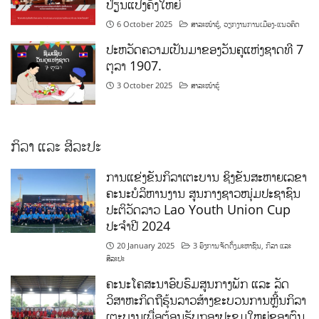
ປ່ຽນແປງຄັ້ງໃຫຍ່
6 October 2025
ສາລະໜ້າຮູ້
,
ວຽກງານການເມືອງ-ແນວຄິດ
ປະຫວັດຄວາມເປັນມາຂອງວັນຄູແຫ່ງຊາດທີ 7
ຕຸລາ 1907.
3 October 2025
ສາລະໜ້າຮູ້
ກິລາ ແລະ ສິລະປະ
ການແຂ່ງຂັນກິລາເຕະບານ ຊິງຂັນສະຫາຍເລຂາ
ຄະນະບໍລິຫານງານ ສູນກາງຊາວໜຸ່ມປະຊາຊົນ
ປະຕິວັດລາວ Lao Youth Union Cup
ປະຈຳປີ 2024
20 January 2025
3 ອົງການຈັດຕັ້ງມະຫາຊົນ
,
ກິລາ ແລະ
ສິລະປະ
ຄະນະໂຄສະນາອົບຮົມສູນກາງພັກ ແລະ ລັດ
ວິສາຫະກິດຖືຮຸ້ນລາວສ້າງຂະບວນການຫຼີ້ນກິລາ
ເຕະບານເພື່ອຕ້ອນຮັບກອງປະຊຸມໃຫຍ່ຂອງຕົນ