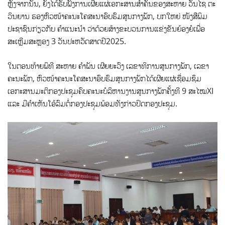
ຫຼັງຈາກນັ້ນ, ຍັງໄດ້ຮັບຟັງການເຜີຍແຜ່ເອກະສານສຳຄັນຂອງສະຫາຍ ວັນໄຊ ຕະ
ວິນຍານ ຮອງຫົວໜ້າຄະນະໂຄສະນາອົບຮົມສູນກາງພັກ, ບກໃຫຍ່ ໜັງສືພິມ
ປະຊາຊົນກ່ຽວກັບ ຄຳແນະນຳ ວ່າດ້ວຍສ້າງຂະບວນການແຂ່ງຂັນຍ້ອງຍໍເພື່ອ
ສະເຫຼີມສະຫຼອງ 3 ວັນປະຫວັດສາດປີ2025.
ໃນຕອນທ້າຍພິທີ ສະຫາຍ ຄຳພັນ ເຜີຍຍະວົງ ເລຂາທິການສູນກາງພັກ, ເລຂາ
ຄະນະພັກ, ຫົວໜ້າຄະນະໂຄສະນາອົບຮົມສູນກາງພັກໄດ້ເຜີຍແຜ່ເຊື່ອມຊຶມ
ເອກະສານມະຕິກອງປະຊຸມຄົບຄະນະບໍລິຫານງານສູນກາງພັກຄັ້ງທີ 9 ສະໄໝXI
ແລະ ມີຄຳເຫັນໂອ້ລົມຕໍ່ກອງປະຊຸມພ້ອມທັງກ່າວປິດກອງປະຊຸມ.