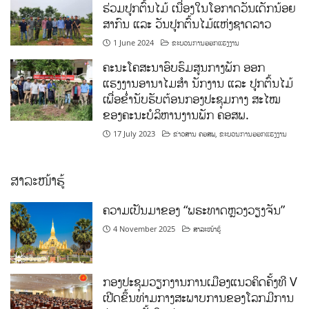
ຮ່ວມປູກຕົ້ນໄມ້ ເນື່ອງໃນໂອກາດວັນເດັກນ້ອຍ
ສາກົນ ແລະ ວັນປູກຕົ້ນໄມ້ແຫ່ງຊາດລາວ
1 June 2024
ຂະບວນການອອກແຮງງານ
ຄະນະໂຄສະນາອົບຮົມສູນກາງພັກ ອອກ
ແຮງງານອານາໄມສໍາ ນັກງານ ແລະ ປູກຕົ້ນໄມ້
ເພື່ອຂໍ່ານັບຮັບຕ້ອນກອງປະຊຸມກາງ ສະໄໝ
ຂອງຄະນະບໍລິຫານງານພັກ ຄອສພ.
17 July 2023
ຂ່າວສານ ຄອສພ
,
ຂະບວນການອອກແຮງງານ
ສາລະໜ້າຮູ້
ຄວາມເປັນມາຂອງ “ພຣະທາດຫຼວງວຽງຈັນ”
4 November 2025
ສາລະໜ້າຮູ້
ກອງປະຊຸມວຽກງານການເມືອງແນວຄິດຄັ້ງທີ V
ເປີດຂຶ້ນທ່າມກາງສະພາບການຂອງໂລກມີການ