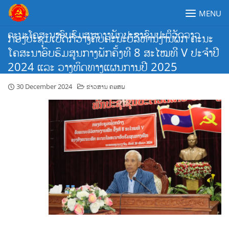
Skip
MENU
to
content
ຄະນະໂຄສະນາອົບຮົມສູນກາງພັກປະຊາຊົນປະຕິວັດລາວ
ກອງປະຊຸມເປີດກ້ວາງຄົບຄະນະບໍລິຫານງານພັກ ຄະນະ
ໂຄສະນາອົບຮົມສູນກາງພັກຄັ້ງທີ 8 ສະໄໝທີ V ປະຈຳປີ
2024 ແລະ ວາງທິດທາງແຜນການປີ 2025
30 December 2024
ຂ່າວສານ ຄອສພ