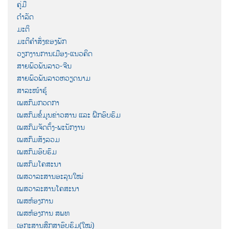
ຄູ່ມື
ດຳລັດ
ມະຕິ
ມະຕິຄຳສັ່ງຂອງພັກ
ວຽກງານການເມືອງ-ແນວຄິດ
ສາຍພົວພັນລາວ-ຈີນ
ສາຍພົວພັນລາວຫວຽດນາມ
ສາລະໜ້າຮູ້
ເພສກົມກວດກາ
ເພສກົມຂໍ້ມູນຂ່າວສານ ແລະ ຝຶກອົບຮົມ
ເພສກົມຈັດຕັ້ງ-ພະນັກງານ
ເພສກົມສັງລວມ
ເພສກົມອົບຮົມ
ເພສກົມໂຄສະນາ
ເພສວາລະສານອະລຸນໃໝ່
ເພສວາລະສານໂຄສະນາ
ເພສຫ້ອງການ
ເພສຫ້ອງການ ສພທ
ເອກະສານສຶກສາອົບຮົມ(ໃໝ່)