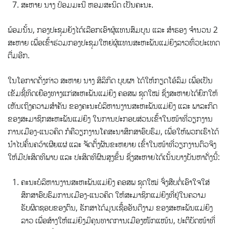
ສະຫາຍ ນາງ ປ້ອມມະນີ ຫອມສະນິດ ເປັນຄະນະ.
ພ້ອມນັ້ນ, ກອງປະຊຸມຍັງໄດ້ເລືອກເອົາຜູ້ແທນສົມບູນ ແລະ ສໍາຮອງ ຈໍານວນ 2
ສະຫາຍ ເພື່ອເຂົ້າຮ່ວມກອງປະຊຸມໃຫຍ່ຜູ້ແທນສະຫະພັນແມ່ຍິງລາວທົ່ວປະເທດ
ຕື່ມອີກ.
ໃນໂອກາດດັ່ງກ່າວ ສະຫາຍ ນາງ ສິລິກິດ ບຸບຜາ ໄດ້ໃຫ້ກຽດໂອ້ລົມ ເພື່ອເປັນ
ເຂັມຊີ້ທິດເຍືອງທາງແກ່ສະຫະພັນແມ່ຍິງ ຄອສພ ຊຸດໃໝ່ ຊຶ່ງສະຫາຍໄດ້ຍົກໃຫ້
ເຫັນເຖິງຄວາມສໍາຄັນ ຂອງຄະນະບໍລິຫານງານສະຫະພັນແມ່ຍິງ ແລະ ພາລະກິດ
ຂອງສະມາຊິກສະຫະພັນແມ່ຍິງ ໃນການປະກອບສ່ວນເຂົ້າໃນໜ້າທີ່ວຽກງານ
ການເມືອງ-ແນວຄິດ ກໍຄືວຽກງານໂຄສະນາສຶກສາອົບຮົມ, ເພື່ອໃຫ້ພວກເຮົາໄດ້
ນໍາໄປຄົ້ນຄວ້າເຜີຍແຜ່ ແລະ ຈັດຕັ້ງຜັນຂະຫຍາຍ ເຂົ້າໃນໜ້າທີ່ວຽກງານຕົວຈິງ
ໃຫ້ມີປະສິດທິພາບ ແລະ ປະສິດທິຜົນສູງຂຶ້ນ ຊຶ່ງສະຫາຍໄດ້ເນັ້ນບາງບັນຫາດັ່ງນີ້:
ຄະນະບໍລິຫານງານສະຫະພັນແມ່ຍິງ ຄອສພ ຊຸດໃໝ່ ຈົ່ງສືບຕໍ່ເອົາໃຈໃສ່
ສຶກສາອົບຮົມການເມືອງ-ແນວຄິດ ໃຫ້ສະມາຊິກແມ່ຍິງທີ່ຢູ່ໃນຄວາມ
ຮັບຜິດຊອບຂອງຕົນ, ຮັກສາໄດ້ມູນເຊື້ອອັນດີງາມ ຂອງສະຫະພັນແມ່ຍິງ
ລາວ ເພື່ອສ້າງໃຫ້ແມ່ຍິງມີຄຸນທາດການເມືອງໜັກແໜ້ນ, ປະຕິິບັດໜ້າທີ່