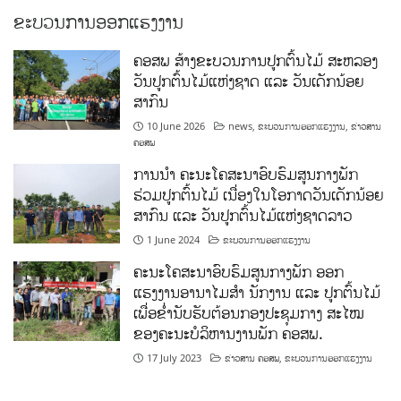
ຂະບວນການອອກແຮງງານ
ຄອສພ ສ້າງຂະບວນການປູກຕົ້ນໄມ້ ສະຫລອງ
ວັນປູກຕົ້ນໄມ້ແຫ່ງຊາດ ແລະ ວັນເດັກນ້ອຍ
ສາກົນ
10 June 2026
news
,
ຂະບວນການອອກແຮງງານ
,
ຂ່າວສານ
ຄອສພ
ການນໍາ ຄະນະໂຄສະນາອົບຮົມສູນກາງພັກ
ຮ່ວມປູກຕົ້ນໄມ້ ເນື່ອງໃນໂອກາດວັນເດັກນ້ອຍ
ສາກົນ ແລະ ວັນປູກຕົ້ນໄມ້ແຫ່ງຊາດລາວ
1 June 2024
ຂະບວນການອອກແຮງງານ
ຄະນະໂຄສະນາອົບຮົມສູນກາງພັກ ອອກ
ແຮງງານອານາໄມສໍາ ນັກງານ ແລະ ປູກຕົ້ນໄມ້
ເພື່ອຂໍ່ານັບຮັບຕ້ອນກອງປະຊຸມກາງ ສະໄໝ
ຂອງຄະນະບໍລິຫານງານພັກ ຄອສພ.
17 July 2023
ຂ່າວສານ ຄອສພ
,
ຂະບວນການອອກແຮງງານ