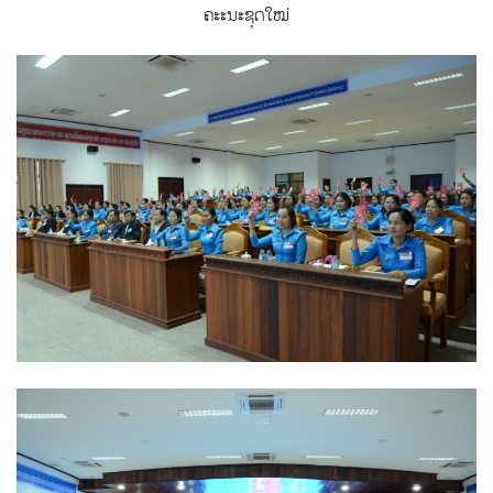
ຄະະນະຊຸດໃໝ່