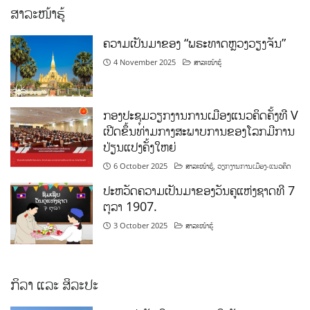
ສາລະໜ້າຮູ້
ຄວາມເປັນມາຂອງ “ພຣະທາດຫຼວງວຽງຈັນ”
4 November 2025
ສາລະໜ້າຮູ້
ກອງປະຊຸມວຽກງານການເມືອງແນວຄິດຄັ້ງທີ V
ເປີດຂຶ້ນທ່າມກາງສະພາບການຂອງໂລກມີການ
ປ່ຽນແປງຄັ້ງໃຫຍ່
6 October 2025
ສາລະໜ້າຮູ້
,
ວຽກງານການເມືອງ-ແນວຄິດ
ປະຫວັດຄວາມເປັນມາຂອງວັນຄູແຫ່ງຊາດທີ 7
ຕຸລາ 1907.
3 October 2025
ສາລະໜ້າຮູ້
ກິລາ ແລະ ສິລະປະ