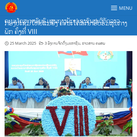
Skip
MENU
to
content
ຄະນະໂຄສະນາອົບຮົມສູນກາງພັກປະຊາຊົນປະຕິວັດລາວ
ກອງປະຊຸມໃຫຍ່ແມ່ຍິງ ຄະນະໂຄສະນາອົບຮົມສູນກາງ
ພັກ ຄັ້ງທີ VIII
25 March 2025
3 ອົງການຈັດຕັ້ງມະຫາຊົນ
,
ຂ່າວສານ ຄອສພ