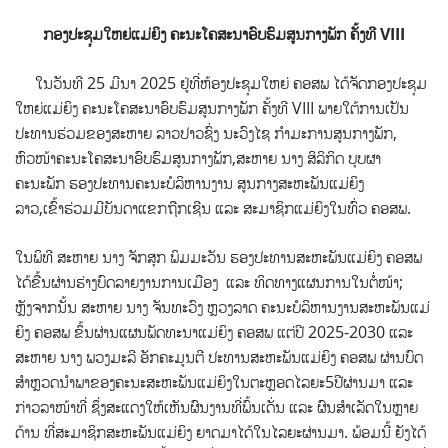
ກອງປະຊຸມໃຫຍ່ແມ່ຍິງ ຄະນະໂຄສະນາອົບຮົມສູນກາງພັກ ຄັ້ງທີ
VIII
ໃນວັນທີ 25 ມີນາ 2025 ຢູ່ທີ່ຫ້ອງປະຊຸມໃຫຍ່ ຄອສພ ໄດ້ຈັດກອງປະຊຸມ
ໃຫຍ່ແມ່ຍິງ ຄະນະໂຄສະນາອົບຮົມສູນກາງພັກ ຄັ້ງທີ VIII
ພາຍໃຕ້ການເປັນ
ປະທານຮ່ວມຂອງສະຫາຍ ລາວປາວຊົ່ງ ນະວົງໄຊ ກຳມະການສູນກາງພັກ,
ຫົວໜ້າຄະນະໂຄສະນາອົບຮົມສູນກາງພັກ,ສະຫາຍ ນາງ ສິລິກິດ ບຸບຜາ
ຄະນະພັກ ຮອງປະທານຄະນະບໍລິຫານງານ ສູນກາງສະຫະພັນແມ່ຍິງ
ລາວ,ເຂົ້າຮ່ວມມີບັນດາແຂກຖືກເຊີນ ແລະ ສະມາຊິກແມ່ຍິງໃນທົ່ວ ຄອສພ.
ໃນພິທີ ສະຫາຍ ນາງ ຈັກສຸກ ພິມມະວັນ ຮອງປະທານສະຫະພັນແມ່ຍິງ ຄອສພ
ໄດ້ຂື້ນຜ່ານຮ່າງບົດລາຍງານການເມືອງ ແລະ ທິດທາງແຜນການໃນຕໍ່ໜ້າ;
ຫຼັງຈາກນັ້ນ ສະຫາຍ ນາງ ຈັນທະວົງ ຫຼວງລາດ ຄະນະບໍລິຫານງານສະຫະພັນແມ່
ຍິງ ຄອສພ ຂຶ້ນຜ່ານແຜນພັດທະນາແມ່ຍິງ ຄອສພ ແຕ່ປີ 2025-2030 ແລະ
ສະຫາຍ ນາງ ພວງມະລີ ອັກຄະມູນຕີ ປະທານສະຫະພັນແມ່ຍິງ ຄອສພ ຜ່ານບົດ
ສຳຫຼວດນຳພາຂອງຄະນະສະຫະພັນແມ່ຍິງໃນຕະຫຼອດໄລຍະ5ປີຜ່ານມາ ແລະ
ກ່າວລາໜ້າທີ່ ຊຶ່ງສະແດງໃຫ້ເຫັນຜົນງານທີ່ພົ້ນເດັ່ນ ແລະ ຜົນສໍາເລັດໃນຫຼາຍ
ດ້ານ ທີ່ສະມາຊິກສະຫະພັນແມ່ຍິງ ຍາດມາໄດ້ໃນໄລຍະຜ່ານມາ. ພ້ອມນີ້ ຍັງໄດ້