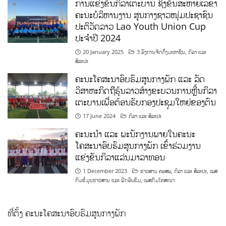
ການແຂ່ງຂັນກິລາເຕະບານ ຊິງຂັນສະຫາຍເລຂາ
ຄະນະບໍລິຫານງານ ສູນກາງຊາວໜຸ່ມປະຊາຊົນ
ປະຕິວັດລາວ Lao Youth Union Cup
ປະຈຳປີ 2024
20 January 2025
3 ອົງການຈັດຕັ້ງມະຫາຊົນ
,
ກິລາ ແລະ
ສິລະປະ
ຄະນະໂຄສະນາອົບຮົມສູນກາງພັກ ແລະ ລັດ
ວິສາຫະກິດຖືຮຸ້ນລາວສ້າງຂະບວນການຫຼີ້ນກິລາ
ເຕະບານເພື່ອຕ້ອນຮັບກອງປະຊຸມໃຫຍ່ຂອງຕົນ
17 June 2024
ກິລາ ແລະ ສິລະປະ
ຄະນະນຳ ແລະ ພະນັກງານພາຍໃນຄະນະ
ໂຄສະນາອົບຮົມສູນກາງພັກ ເຂົ້າຮ່ວມງານ
ແຂ່ງຂັນກິລາແລ່ນມາລາທອນ
1 December 2023
ຂ່າວສານ ຄອສພ
,
ກິລາ ແລະ ສິລະປະ
,
ເພສ
ກົມຂໍ້ມູນຂ່າວສານ ແລະ ຝຶກອົບຮົມ
,
ເພສກົມໂຄສະນາ
ທີ່ຕັ້ງ ຄະນະໂຄສະນາອົບຮົມສູນກາງພັກ