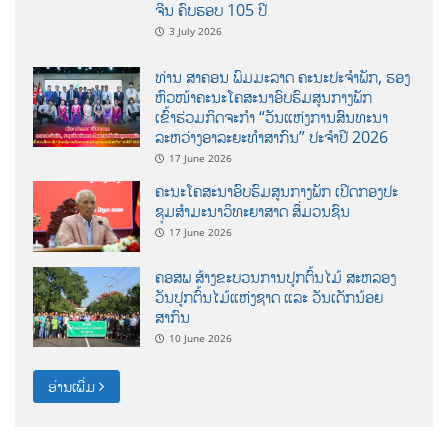
ຈີນ ຄົບຮອບ 105 ປີ
3 July 2026
ທ່ານ ສາຄອນ ພົມມະລາດ ຄະນະປະຈໍາພັກ, ຮອງ
ຫົວໜ້າຄະນະໂຄສະນາອົບຮົມສູນກາງພັກ
ເຂົ້າຮ່ວມກິດຈະກຳ “ວັນແຫ່ງການສົນທະນາ
ລະຫວ່າງອາລະຍະທຳສາກົນ” ປະຈຳປີ 2026
17 June 2026
ຄະນະໂຄສະນາອົບຮົມສູນກາງພັກ ເປີດກອງປະ
ຊຸມສຳມະນາວິທະຍາສາດ ສຶ່ມວນຊົນ
17 June 2026
ຄອສພ ສ້າງຂະບວນການປູກຕົ້ນໄມ້ ສະຫລອງ
ວັນປູກຕົ້ນໄມ້ແຫ່ງຊາດ ແລະ ວັນເດັກນ້ອຍ
ສາກົນ
10 June 2026
ອ່ານເພີ່ມ