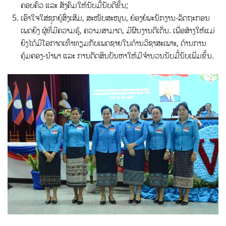
ຄອບຄົວ ແລະ ສັງຄົມໃຫ້ນັບມື້ນັບດີຂຶ້ນ;
ເອົາໃຈໃສ່ຊຸກຍູ້ສົ່ງເສີມ, ສະໜັບສະໜູນ, ຍ້ອງຍໍພະນັກງານ-ລັດຖະກອນ
ເພດຍິງ ຜູ້ທີ່ມີຄວາມຮູ້, ຄວາມສາມາດ, ມີຜົນງານດີເດັ່ນ. ເພື່ອສ້າງໃຫ້ແມ່
ຍິງໄດ້ມີໂອກາດເທົ່າທຽມກັບເພດຊາຍໃນດ້ານວິຊາສະເພາະ, ດ້ານການ
ຄຸ້ມຄອງ-ນຳພາ ແລະ ການຕັດສິນບັນຫາໃຫ້ມີຈຳນວນນັບມື້ນັບເພີ່ມຂຶ້ນ.