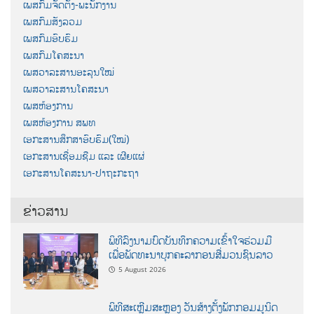
ເພສກົມຈັດຕັ້ງ-ພະນັກງານ
ເພສກົມສັງລວມ
ເພສກົມອົບຮົມ
ເພສກົມໂຄສະນາ
ເພສວາລະສານອະລຸນໃໝ່
ເພສວາລະສານໂຄສະນາ
ເພສຫ້ອງການ
ເພສຫ້ອງການ ສພທ
ເອກະສານສຶກສາອົບຮົມ(ໃໝ່)
ເອກະສານເຊື່ອມຊືມ ແລະ ເຜີຍແຜ່
ເອກະສານໂຄສະນາ-ປາຖະກະຖາ
ຂ່າວສານ
ພິທີລົງນາມບົດບັນທຶກຄວາມເຂົ້າໃຈຮ່ວມມື
ເພື່ອພັດທະນາບຸກຄະລາກອນສື່ມວນຊົນລາວ
5 August 2026
ພິທີສະເຫຼີມສະຫຼອງ ວັນສ້າງຕັ້ງພັກກອມມູນິດ