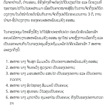
ຕີລາຄາດ້ານດີ, ດ້ານອ່ອນ, ຂໍ້ຄົງຄ້າງທີ່ຈະຕ້ອງໄດ້ປັບປຸງແກ້ໄຂ ແລະ ບົດຮຽນທີ່
ຖອດຖອນໄດ້ໃນໄລຍະຜ່ານມາ ເພື່ອເປັນຄາດໝາຍສູ້ຊົນໃນການຈັດຕັ້ງປະຕິບັດ
ວຽກງານໃນຕໍ່ໜ້າໂດຍຕິດພັນກັບການຈັດຕັ້ງປະຕິບັດຂະບວນການ 3 ດີ, ການ
ນໍາພາ-ຊີ້ນໍາວຽກງານ ຂອງຄະນະສະຫະພັນແມ່ຍິງ ຄອສພ.
ໃນກອງປະຊຸມໃຫຍ່ຄັ້ງນີ້ຍັງ ໄດ້ໃຊ້ສິດປະຊາທິປະໄຕ ປ່ອນບັດຄັດເລືອກເອົາ
ຄະນະບໍລິຫານງານສະຫະພັນແມ່ຍິງ ຄອສພ ຊຸດໃໝ່ ພາຍຫຼັ້ງການເລືອກຕັ້ງ ແລະ
ເປັນເອກະພາບກັນໃນກອງປະຊຸມຄັ້ງປະຖົມມະລຶກໄດ້ຄັດເລືອກເອົາ 7 ສະຫາຍ
ລະອຽດດັ່ງນີ້:
ສະຫາຍ ນາງ ຈັນສຸກ ພິມມະວັນ ເປັນປະທານສະຫະພັນແມ່ຍິງ ຄອສພ;
ສະຫາຍ ນາງ ຈັນທະວົງ ຫຼວງລາດ ເປັນຮອງປະທານ;
ສະຫາຍ ນາງ ມອນສະຫວັນ ແສນໄຕ ເປັນຮອງປະທານ ແລະ ເປັນປະທານ
ກວດກາ;
ສະຫາຍ ນາງ ອິດໄຊທອງ ສົມມະນີ ເປັນຄະນະ;
ສະຫາຍ ນາງ ສູນທອນ ວິໄລຄູນເປັນຄະນະ;
ສະຫາຍ ນາງ ມຸກດາວັນ ທຸມະອາໄພ ເປັນຄະນະ; ທັງເປັນຮອງປະທານກວດ
ກາ