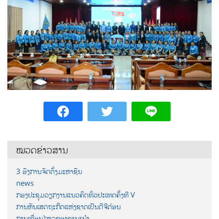
ໝວດຂ່າວສານ
3 ອົງການຈັດຕັ້ງມະຫາຊົນ
news
ກອງປະຊຸມວຽກງານແນວຄິດທົ່ວປະເທດຄັ້ງທີ V
ການຫັນເສດຖະກິດແຫ່ງຊາດເປັນດີຈີຕ໋ອນ
ການເຄື່ອນໄຫວຂອງຄະນະນຳ