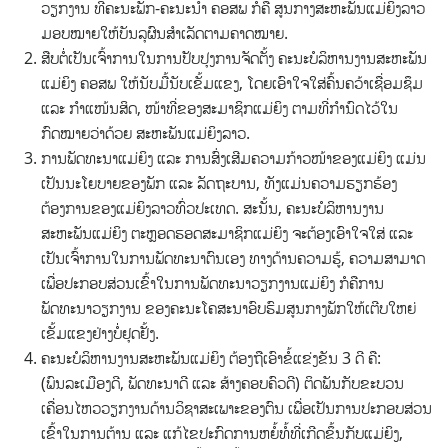
ວຽກງານ ທີ່ຄະນະພັກ-ຄະນະນຳ ຄອສພ ກໍຄື ສູນກາງສະຫະພັນແມ່ຍິງລາວ
ມອບໝາຍໃຫ້ບັນລຸຜົນສຳເລັດຕາມຄາດໝາຍ.
ສືບຕໍ່ເປັນເຈົ້າການໃນການປັບປຸງການຈັດຕັ້ງ ຄະນະບໍລິຫານງານສະຫະພັນ
ແມ່ຍິງ ຄອສພ ໃຫ້ນັບມື້ນັບເຂັ້ມແຂງ, ໂດຍເອົາໃຈໃສ່ຄົ້ນຄວ້າເຊື່ອມຊຶມ
ແລະ ກຳແໜ້ນສິດ, ໜ້າທີ່ຂອງສະມາຊິກແມ່ຍິງ ຕາມທີ່ກຳນົດໄວ້ໃນ
ກົດໝາຍວ່າດ້ວຍ ສະຫະພັນແມ່ຍິງລາວ.
ການພັດທະນາແມ່ຍິງ ແລະ ການສົ່ງເສີມຄວາມກ້າວໜ້າຂອງແມ່ຍິງ ແມ່ນ
ເປັນນະໂຍບາຍຂອງພັກ ແລະ ລັດຖະບານ, ທັງແມ່ນຄວາມຮຽກຮ້ອງ
ຕ້ອງການຂອງແມ່ຍິງລາວທົ່ວປະເທດ. ສະນັ້ນ, ຄະນະບໍລິຫານງານ
ສະຫະພັນແມ່ຍິງ ຕະຫຼອດຮອດສະມາຊິກແມ່ຍິງ ຈະຕ້ອງເອົາໃຈໃສ່ ແລະ
ເປັນເຈົ້າການໃນການພັດທະນາຕົນເອງ ທາງດ້ານຄວາມຮູ້, ຄວາມສາມາດ
ເພື່ອປະກອບສ່ວນເຂົ້າໃນການພັດທະນາວຽກງານແມ່ຍິງ ກໍຄືການ
ພັດທະນາວຽກງານ ຂອງຄະນະໂຄສະນາອົບຮົມສູນກາງພັກໃຫ້ເຕີບໃຫຍ່
ເຂັ້ມແຂງຢ່າງບໍ່ຢຸດຢັ້ງ.
ຄະນະບໍລິຫານງານສະຫະພັນແມ່ຍິງ ຕ້ອງຖືເອົາຂໍ້ແຂ່ງຂັນ 3 ດີ ຄື:
(ພົນລະເມືອງດີ, ພັດທະນາດີ ແລະ ສ້າງຄອບຄົວດີ) ຕິດພັນກັບຂະບວນ
ເຄື່ອນໄຫວວຽກງານດ້ານວິຊາສະເພາະຂອງຕົນ ເພື່ອເປັນການປະກອບສ່ວນ
ເຂົ້າໃນການຕ້ານ ແລະ ແກ້ໄຂປະກົດການຫຍໍ້ທໍ້ທີ່ເກີດຂຶ້ນກັບແມ່ຍິງ,