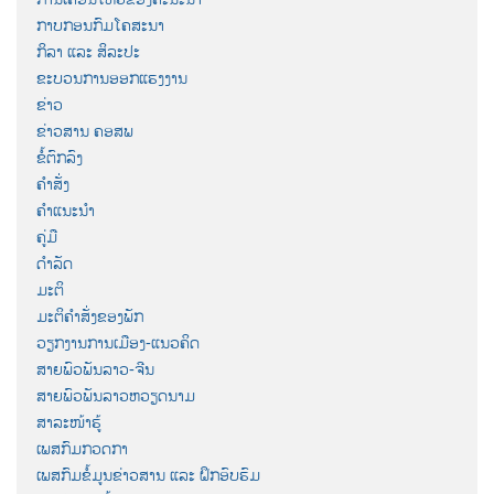
ກາບກອນກົມໂຄສະນາ
ກິລາ ແລະ ສິລະປະ
ຂະບວນການອອກແຮງງານ
ຂ່າວ
ຂ່າວສານ ຄອສພ
ຂໍ້ຕົກລົງ
ຄຳສັ່ງ
ຄຳແນະນຳ
ຄູ່ມື
ດຳລັດ
ມະຕິ
ມະຕິຄຳສັ່ງຂອງພັກ
ວຽກງານການເມືອງ-ແນວຄິດ
ສາຍພົວພັນລາວ-ຈີນ
ສາຍພົວພັນລາວຫວຽດນາມ
ສາລະໜ້າຮູ້
ເພສກົມກວດກາ
ເພສກົມຂໍ້ມູນຂ່າວສານ ແລະ ຝຶກອົບຮົມ