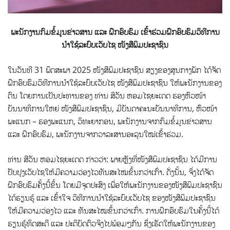
ພະນັກງານກົມຂໍ້ມູນຂ່າວສານ ແລະ ຝຶກອົບຮົມ ເຂົ້າຮ່ວມຝຶກອົບຮົມວິທີການ
ນໍາໃຊ້ລະບົບເວັບໄຊ ໜັງສືພິມປະຊາຊົນ
ໃນວັນທີ 31 ພຶດສະພາ 2025 ໜັງສືພິມປະຊາຊົນ ສຽງຂອງສູນກາງພັກ ໄດ້ຈັດ
ຝຶກອົບຮົມວິທີການນໍາໃຊ້ລະບົບເວັບໄຊ ໜັງສືພິມປະຊາຊົນ
ໃຫ້ພະນັກງານຂອງ
ຕົນ ໂດຍການເປັນປະທານຂອງ ທ່ານ ສິວັນ ຫອມໄຊຍະເດດ ຮອງຫົວໜ້າ
ບັນນາທິການໃຫຍ່ ໜັງສືພິມປະຊາຊົນ, ມີບັນດາຄະນະບັນນາທິການ, ຫົວໜ້າ
ພະແນກ – ຮອງພະແນກ, ວິທະຍາກອນ, ພະນັກງານຈາກກົມຂໍ້ມູນຂ່າວສານ
ແລະ ຝຶກອົບຮົມ, ພະນັກງານຈາກວາລະສານອະລຸນໃໝ່ເຂົ້າຮ່ວມ.
ທ່ານ ສີວັນ ຫອມໄຊຍະເດດ ກ່າວວ່າ: ພາຍຫຼັງທີ່ໜັງສືພິມປະຊາຊົນ ໄດ້ມີການ
ປັບປຸງເວັບໄຊໃຫ້ມີຄວາມວ່ອງໄວທັນສະໄໝຂຶ້ນກວ່າເກົ່າ. ດັ່ງນັ້ນ, ຈຶ່ງໄດ້ຈັດ
ຝຶກອົບຮົມຄັ້ງນີ້ຂຶ້ນ ໂດຍມີຈຸດປະສົງ ເພື່ອໃຫ້ພະນັກງານຂອງໜັງສືພິມປະຊາຊົນ
ໄດ້ຮຽນຮູ້ ແລະ ເຂົ້າໃຈ ວິທີການນໍາໃຊ້ລະບົບເວັບໄຊ ຂອງໜັງສືພິມປະຊາຊົນ
ໃຫ້ມີຄວາມວ່ອງໄວ ແລະ ທັນສະໄໝຂຶ້ນກວ່າເກົ່າ. ການຝຶກອົບຮົມໃນຄັ້ງນີ້ໄດ້
ຮຽນຮູ້ທິດສະດີ ແລະ ປະຕິບັດຕົວຈິງໄປພ້ອມໆກັນ ຊຶ່ງເຮັດໃຫ້ພະນັກງານຂອງ