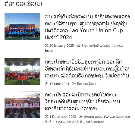
ກິລາ ແລະ ສິລະປະ
ການແຂ່ງຂັນກິລາເຕະບານ ຊິງຂັນສະຫາຍເລຂາ
ຄະນະບໍລິຫານງານ ສູນກາງຊາວໜຸ່ມປະຊາຊົນ
ປະຕິວັດລາວ Lao Youth Union Cup
ປະຈຳປີ 2024
20 January 2025
3 ອົງການຈັດຕັ້ງມະຫາຊົນ
,
ກິລາ ແລະ
ສິລະປະ
ຄະນະໂຄສະນາອົບຮົມສູນກາງພັກ ແລະ ລັດ
ວິສາຫະກິດຖືຮຸ້ນລາວສ້າງຂະບວນການຫຼີ້ນກິລາ
ເຕະບານເພື່ອຕ້ອນຮັບກອງປະຊຸມໃຫຍ່ຂອງຕົນ
17 June 2024
ກິລາ ແລະ ສິລະປະ
ຄະນະນຳ ແລະ ພະນັກງານພາຍໃນຄະນະ
ໂຄສະນາອົບຮົມສູນກາງພັກ ເຂົ້າຮ່ວມງານ
ແຂ່ງຂັນກິລາແລ່ນມາລາທອນ
1 December 2023
ຂ່າວສານ ຄອສພ
,
ກິລາ ແລະ ສິລະປະ
,
ເພສ
ກົມຂໍ້ມູນຂ່າວສານ ແລະ ຝຶກອົບຮົມ
,
ເພສກົມໂຄສະນາ