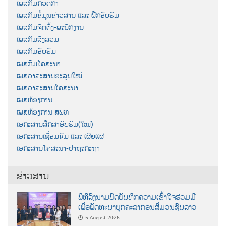
ເພສກົມກວດກາ
ເພສກົມຂໍ້ມູນຂ່າວສານ ແລະ ຝຶກອົບຮົມ
ເພສກົມຈັດຕັ້ງ-ພະນັກງານ
ເພສກົມສັງລວມ
ເພສກົມອົບຮົມ
ເພສກົມໂຄສະນາ
ເພສວາລະສານອະລຸນໃໝ່
ເພສວາລະສານໂຄສະນາ
ເພສຫ້ອງການ
ເພສຫ້ອງການ ສພທ
ເອກະສານສຶກສາອົບຮົມ(ໃໝ່)
ເອກະສານເຊື່ອມຊືມ ແລະ ເຜີຍແຜ່
ເອກະສານໂຄສະນາ-ປາຖະກະຖາ
ຂ່າວສານ
ພິທີລົງນາມບົດບັນທຶກຄວາມເຂົ້າໃຈຮ່ວມມື
ເພື່ອພັດທະນາບຸກຄະລາກອນສື່ມວນຊົນລາວ
5 August 2026