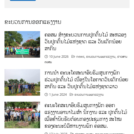
ຂະບວນການອອກແຮງງານ
ຄອສພ ສ້າງຂະບວນການປູກຕົ້ນໄມ້ ສະຫລອງ
ວັນປູກຕົ້ນໄມ້ແຫ່ງຊາດ ແລະ ວັນເດັກນ້ອຍ
ສາກົນ
10 June 2026
news
,
ຂະບວນການອອກແຮງງານ
,
ຂ່າວສານ
ຄອສພ
ການນໍາ ຄະນະໂຄສະນາອົບຮົມສູນກາງພັກ
ຮ່ວມປູກຕົ້ນໄມ້ ເນື່ອງໃນໂອກາດວັນເດັກນ້ອຍ
ສາກົນ ແລະ ວັນປູກຕົ້ນໄມ້ແຫ່ງຊາດລາວ
1 June 2024
ຂະບວນການອອກແຮງງານ
ຄະນະໂຄສະນາອົບຮົມສູນກາງພັກ ອອກ
ແຮງງານອານາໄມສໍາ ນັກງານ ແລະ ປູກຕົ້ນໄມ້
ເພື່ອຂໍ່ານັບຮັບຕ້ອນກອງປະຊຸມກາງ ສະໄໝ
ຂອງຄະນະບໍລິຫານງານພັກ ຄອສພ.
17 July 2023
ຂ່າວສານ ຄອສພ
,
ຂະບວນການອອກແຮງງານ