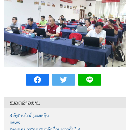
ໝວດຂ່າວສານ
3 ອົງການຈັດຕັ້ງມະຫາຊົນ
news
ກອງປະຊຸມວຽກງານແນວຄິດທົ່ວປະເທດຄັ້ງທີ V