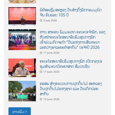
ພິທີສະເຫຼີມສະຫຼອງ ວັນສ້າງຕັ້ງພັກກອມມູນິດ
ຈີນ ຄົບຮອບ 105 ປີ
3 July 2026
ທ່ານ ສາຄອນ ພົມມະລາດ ຄະນະປະຈໍາພັກ, ຮອງ
ຫົວໜ້າຄະນະໂຄສະນາອົບຮົມສູນກາງພັກ
ເຂົ້າຮ່ວມກິດຈະກຳ “ວັນແຫ່ງການສົນທະນາ
ລະຫວ່າງອາລະຍະທຳສາກົນ” ປະຈຳປີ 2026
17 June 2026
ຄະນະໂຄສະນາອົບຮົມສູນກາງພັກ ເປີດກອງປະ
ຊຸມສຳມະນາວິທະຍາສາດ ສຶ່ມວນຊົນ
17 June 2026
ຄອສພ ສ້າງຂະບວນການປູກຕົ້ນໄມ້ ສະຫລອງ
ວັນປູກຕົ້ນໄມ້ແຫ່ງຊາດ ແລະ ວັນເດັກນ້ອຍ
ສາກົນ
10 June 2026
ອ່ານເພີ່ມ