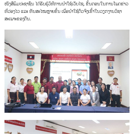
ໜັງສືພິມປະຊາຊົນ ໄດ້ຮັບຮູ້ວິທີການນໍາໃຊ້ເວັບໄຊ, ຂັ້ນຕອນໃນການໂພດຂ່າວ
ທີ່ວ່ອງໄວ ແລະ ທັນສະໄໝຫຼາຍຂຶ້ນ ເພື່ອນໍາໃຊ້ຕົວຈິງເຂົ້າໃນວຽກງານວິຊາ
ສະເພາະຂອງຕົນ.