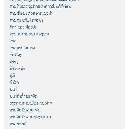
ການຫັນເສດຖະກິດແຫ່ງຊາດເປັນດີຈີຕ໋ອນ
ການເຄື່ອນໄຫວຂອງຄະນະນຳ
ກາບກອນກົມໂຄສະນາ
ກິລາ ແລະ ສິລະປະ
ຂະບວນການອອກແຮງງານ
ຂ່າວ
ຂ່າວສານ ຄອສພ
ຂໍ້ຕົກລົງ
ຄຳສັ່ງ
ຄຳແນະນຳ
ຄູ່ມື
ດຳລັດ
ມະຕິ
ມະຕິຄຳສັ່ງຂອງພັກ
ວຽກງານການເມືອງ-ແນວຄິດ
ສາຍພົວພັນລາວ-ຈີນ
ສາຍພົວພັນລາວຫວຽດນາມ
ສາລະໜ້າຮູ້