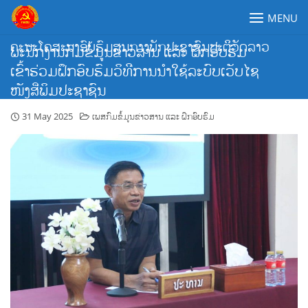
Skip
MENU
to
content
ຄະນະໂຄສະນາອົບຮົມສູນກາງພັກປະຊາຊົນປະຕິວັດລາວ
ພະນັກງານກົມຂໍ້ມູນຂ່າວສານ ແລະ ຝຶກອົບຮົມ
ເຂົ້າຮ່ວມຝຶກອົບຮົມວິທີການນໍາໃຊ້ລະບົບເວັບໄຊ
ໜັງສືພິມປະຊາຊົນ
31 May 2025
ເພສກົມຂໍ້ມູນຂ່າວສານ ແລະ ຝຶກອົບຮົມ