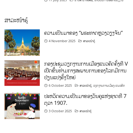
ສາລະໜ້າຮູ້
ຄວາມເປັນມາຂອງ “ພຣະທາດຫຼວງວຽງຈັນ”
4 November 2025
ສາລະໜ້າຮູ້
ກອງປະຊຸມວຽກງານການເມືອງແນວຄິດຄັ້ງທີ V
ເປີດຂຶ້ນທ່າມກາງສະພາບການຂອງໂລກມີການ
ປ່ຽນແປງຄັ້ງໃຫຍ່
6 October 2025
ສາລະໜ້າຮູ້
,
ວຽກງານການເມືອງ-ແນວຄິດ
ປະຫວັດຄວາມເປັນມາຂອງວັນຄູແຫ່ງຊາດທີ 7
ຕຸລາ 1907.
3 October 2025
ສາລະໜ້າຮູ້