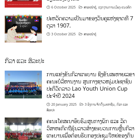
6 October 2025
ສາລະໜ້າຮູ້
,
ວຽກງານການເມືອງ-ແນວຄິດ
ປະຫວັດຄວາມເປັນມາຂອງວັນຄູແຫ່ງຊາດທີ 7
ຕຸລາ 1907.
3 October 2025
ສາລະໜ້າຮູ້
ກິລາ ແລະ ສິລະປະ
ການແຂ່ງຂັນກິລາເຕະບານ ຊິງຂັນສະຫາຍເລຂາ
ຄະນະບໍລິຫານງານ ສູນກາງຊາວໜຸ່ມປະຊາຊົນ
ປະຕິວັດລາວ Lao Youth Union Cup
ປະຈຳປີ 2024
20 January 2025
3 ອົງການຈັດຕັ້ງມະຫາຊົນ
,
ກິລາ ແລະ
ສິລະປະ
ຄະນະໂຄສະນາອົບຮົມສູນກາງພັກ ແລະ ລັດ
ວິສາຫະກິດຖືຮຸ້ນລາວສ້າງຂະບວນການຫຼີ້ນກິລາ
ເຕະບານເພື່ອຕ້ອນຮັບກອງປະຊຸມໃຫຍ່ຂອງຕົນ