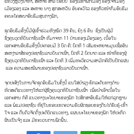
ແຂວງຫຼວງນໍ້າທາ, ສະ​ຫາຍ ສາລີ ບັອບບີ້ ຮອງເລຂາພັກເມືອງ ຮອງ​ເຈົ້າ​ເມືອງ
ເມືອງ​ລອງ ແລະ ສະ​ຫາຍ​ ນາງ ສຸກສະຫວັນ ອິນຄະວິໄລ ຮອງ​ຫົວ​ໜ້າ​ກົ​ມ​ອົບ​ຮົມ
ຄະ​ນະ​ໂຄ​ສະ​ນາ​ອົບ​ຮົມ​ສູນ​ກາງ​ພັກ,
ຊຸດ​ອົບ​ຮົມ​ຄັ້ງ​ນີ້​ມີ​ຜູ້​ເຂົ້າ​ຮ່ວມ​ທັງ​ໝົດ 39 ຄົນ, ຍິງ 6 ຄົນ ຊຶ່ງເປັນຜູ້ມີ
ຊົງຄຸນວຸດທິບັນດາຊົນເຜົ່າ ທີ່ມາ​ຈາກ 11 ​ບ້ານຂອງເມືອງລອງ. ເນື້ອ​ໃນ​​
ເອກະສານອົບຮົມຄັ້ງນີ້ປະກອບມີ 3 ບົດ ຄື: ບົດ​ທີ 1 ເສີມ​ຂະ​ຫຍາຍ​ມູນ​ເຊື້ອ​ອັນ
ສະຫງ່າລາສີ​ຂອງ​ປະ​ຊາ​ຊົນ​ລາວ​ບັນ​ດາ​ເຜົ່າ, ບົດທີ 2 ບົດ​ບາດ ແລະ ໜ້າ​ທີ່​ຂອງ​ຜູ້
ຊົງຄຸນວຸດທິບັນດາຊົນເຜົ່າ ແລະ ບົດ​ທີ 3 ເພີ່ມ​ທະ​ວີ​ຄວາມ​ສາ​ມັກ​ຄີເປັນປຶກແຜ່ນ
ແລະ ຄວາມ​ສະ​ເ​ໝີ​ພາບ​ຂອງ​ປະ​ຊາ​ຊົນ​ລາວ​ບັນ​ດາ​ເຜົ່າ.
ຈຸດປະສົງໃນການຈັດຊຸດອົບຮົມໃນຄັ້ງນີ້ ແນໃສ່ບໍາລຸງ-ຍົກລະດັບ​ທາງດ້ານ
ທິດສະດີແນວທາງໃຫ້​ແກ່​​ຜູ້ຊົງຄຸນວຸດທິບັນດາຊົນເຜົ່າ ​ ເພື່ອນຳເອົາເນື້ອໃນ
ເອກະສານ ກໍຄື ແນວທາງນະໂຍບາຍຂອງພັກ ​ໄປ​ສຶກ​ສາອົບ​ຮົມ​ໃຫ້ແກ່ລູກຫຼານ
ແລະ ພໍ່ແມ່ປະຊາຊົນ​ ​ທີ່ຢູ່ໃນຂອບເຂດຄວາມຮັບ​ຜິດ​ຊອບ​ຂອງຕົນໄດ້ຮັບ​ຮູ້​-ເຂົ້າ​
ໃຈ ແລະ ຕື່ນ​ຕົວ​ຈັດ​ຕັ້ງ​ປະ​ຕິ​ບັດແນວທາງ, ແຜນນະໂຍບາຍຂອງພັກ ໃຫ້ປະກົດ
ຜົນເປັນຈິງ ແລະ ມີຂະບວນການຟົດຟື້ນ.