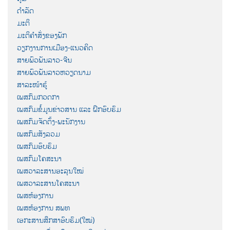
ດຳລັດ
ມະຕິ
ມະຕິຄຳສັ່ງຂອງພັກ
ວຽກງານການເມືອງ-ແນວຄິດ
ສາຍພົວພັນລາວ-ຈີນ
ສາຍພົວພັນລາວຫວຽດນາມ
ສາລະໜ້າຮູ້
ເພສກົມກວດກາ
ເພສກົມຂໍ້ມູນຂ່າວສານ ແລະ ຝຶກອົບຮົມ
ເພສກົມຈັດຕັ້ງ-ພະນັກງານ
ເພສກົມສັງລວມ
ເພສກົມອົບຮົມ
ເພສກົມໂຄສະນາ
ເພສວາລະສານອະລຸນໃໝ່
ເພສວາລະສານໂຄສະນາ
ເພສຫ້ອງການ
ເພສຫ້ອງການ ສພທ
ເອກະສານສຶກສາອົບຮົມ(ໃໝ່)