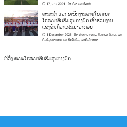
17 June 2024
ກິລາ ແລະ ສິລະປະ
ຄະນະນຳ ແລະ ພະນັກງານພາຍໃນຄະນະ
ໂຄສະນາອົບຮົມສູນກາງພັກ ເຂົ້າຮ່ວມງານ
ແຂ່ງຂັນກິລາແລ່ນມາລາທອນ
1 December 2023
ຂ່າວສານ ຄອສພ
,
ກິລາ ແລະ ສິລະປະ
,
ເພສ
ກົມຂໍ້ມູນຂ່າວສານ ແລະ ຝຶກອົບຮົມ
,
ເພສກົມໂຄສະນາ
ທີ່ຕັ້ງ ຄະນະໂຄສະນາອົບຮົມສູນກາງພັກ