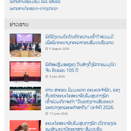
ເອກະສານເຊື່ອມຊືມ ແລະ ເຜີຍແຜ່
ເອກະສານໂຄສະນາ-ປາຖະກະຖາ
ຂ່າວສານ
ພິທີລົງນາມບົດບັນທຶກຄວາມເຂົ້າໃຈຮ່ວມມື
ເພື່ອພັດທະນາບຸກຄະລາກອນສື່ມວນຊົນລາວ
5 August 2026
ພິທີສະເຫຼີມສະຫຼອງ ວັນສ້າງຕັ້ງພັກກອມມູນິດ
ຈີນ ຄົບຮອບ 105 ປີ
3 July 2026
ທ່ານ ສາຄອນ ພົມມະລາດ ຄະນະປະຈໍາພັກ, ຮອງ
ຫົວໜ້າຄະນະໂຄສະນາອົບຮົມສູນກາງພັກ
ເຂົ້າຮ່ວມກິດຈະກຳ “ວັນແຫ່ງການສົນທະນາ
ລະຫວ່າງອາລະຍະທຳສາກົນ” ປະຈຳປີ 2026
17 June 2026
ຄະນະໂຄສະນາອົບຮົມສູນກາງພັກ ເປີດກອງປະ
ຊຸມສຳມະນາວິທະຍາສາດ ສຶ່ມວນຊົນ