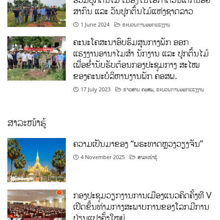
ສາກົນ ແລະ ວັນປູກຕົ້ນໄມ້ແຫ່ງຊາດລາວ
1 June 2024
ຂະບວນການອອກແຮງງານ
ຄະນະໂຄສະນາອົບຮົມສູນກາງພັກ ອອກ
ແຮງງານອານາໄມສໍາ ນັກງານ ແລະ ປູກຕົ້ນໄມ້
ເພື່ອຂໍ່ານັບຮັບຕ້ອນກອງປະຊຸມກາງ ສະໄໝ
ຂອງຄະນະບໍລິຫານງານພັກ ຄອສພ.
17 July 2023
ຂ່າວສານ ຄອສພ
,
ຂະບວນການອອກແຮງງານ
ສາລະໜ້າຮູ້
ຄວາມເປັນມາຂອງ “ພຣະທາດຫຼວງວຽງຈັນ”
4 November 2025
ສາລະໜ້າຮູ້
ກອງປະຊຸມວຽກງານການເມືອງແນວຄິດຄັ້ງທີ V
ເປີດຂຶ້ນທ່າມກາງສະພາບການຂອງໂລກມີການ
ປ່ຽນແປງຄັ້ງໃຫຍ່