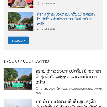
17 June 2026
ຄອສພ ສ້າງຂະບວນການປູກຕົ້ນໄມ້ ສະຫລອງ
ວັນປູກຕົ້ນໄມ້ແຫ່ງຊາດ ແລະ ວັນເດັກນ້ອຍ
ສາກົນ
10 June 2026
ອ່ານເພີ່ມ
ຂະບວນການອອກແຮງງານ
ຄອສພ ສ້າງຂະບວນການປູກຕົ້ນໄມ້ ສະຫລອງ
ວັນປູກຕົ້ນໄມ້ແຫ່ງຊາດ ແລະ ວັນເດັກນ້ອຍ
ສາກົນ
10 June 2026
news
,
ຂະບວນການອອກແຮງງານ
,
ຂ່າວສານ
ຄອສພ
ການນໍາ ຄະນະໂຄສະນາອົບຮົມສູນກາງພັກ
ຮ່ວມປູກຕົ້ນໄມ້ ເນື່ອງໃນໂອກາດວັນເດັກນ້ອຍ