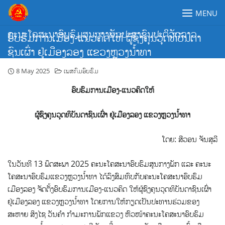
Skip
MENU
to
content
ຄະນະໂຄສະນາອົບຮົມສູນກາງພັກປະຊາຊົນປະຕິວັດລາວ
ອົບ​ຮົມ​ການເມືອງ-ແນວ​ຄິດ​ໃຫ້​ ຜູ້ຊົງຄຸນວຸດທິບັນດາ
ຊົນເຜົ່າ ຢູ່ເມືອງລອງ​ ແຂວງ​ຫຼວງນໍ້າທາ
8 May 2025
ເພສກົມອົບຮົມ
ອົບ
​ຮົມ​ການເມືອງ-ແນວ​ຄິດ​ໃຫ້​
ຜູ້ຊົງຄຸນວຸດທິບັນດາຊົນເຜົ່າ ຢູ່ເມືອງລອງ
​ ແຂວງ​ຫຼວງນໍ້າທາ
ໂດຍ: ສີ​ວອນ ຈັນ​ສຸ​ລີ
ໃນວັນທີ 13 ພຶດສະພາ 2025 ຄະນະໂຄສະນາອົບຮົມສູນກາງພັກ ແລະ ຄະນະ
ໂຄສະນາອົບຮົມແຂວງຫຼວງນໍ້າທາ ໄດ້ລົງສົມທົບກັບຄະນະໂຄສະນາອົບຮົມ
ເມືອງລອງ ຈັດຕັ້ງ​ອົບຮົມການ​ເມືອງ-​ແນວຄິດ ໃຫ້​ຜູ້ຊົງຄຸນວຸດທິບັນດາຊົນເຜົ່າ ​
ຢູ່​ເມືອງ​ລອງ ແຂວງ​ຫຼວງນໍ້າທາ ໂດຍການໃຫ້ກຽດເປັນປະທານຮ່ວມຂອງ
ສະຫາຍ ສິງໄຊ ວັນຄໍາ ກຳມະການພັກແຂວງ ຫົວໜ້າຄະນະໂຄສະນາອົບຮົມ