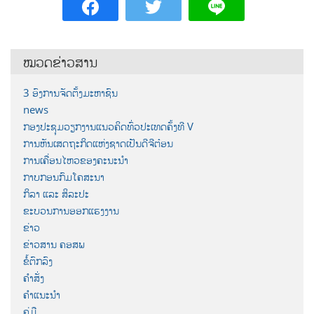
ໝວດຂ່າວສານ
3 ອົງການຈັດຕັ້ງມະຫາຊົນ
news
ກອງປະຊຸມວຽກງານແນວຄິດທົ່ວປະເທດຄັ້ງທີ V
ການຫັນເສດຖະກິດແຫ່ງຊາດເປັນດີຈີຕ໋ອນ
ການເຄື່ອນໄຫວຂອງຄະນະນຳ
ກາບກອນກົມໂຄສະນາ
ກິລາ ແລະ ສິລະປະ
ຂະບວນການອອກແຮງງານ
ຂ່າວ
ຂ່າວສານ ຄອສພ
ຂໍ້ຕົກລົງ
ຄຳສັ່ງ
ຄຳແນະນຳ
ຄູ່ມື