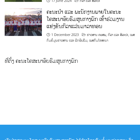
17 June 2024
ກິລາ ແລະ ສິລະປະ
ຄະນະນຳ ແລະ ພະນັກງານພາຍໃນຄະນະ
ໂຄສະນາອົບຮົມສູນກາງພັກ ເຂົ້າຮ່ວມງານ
ແຂ່ງຂັນກິລາແລ່ນມາລາທອນ
1 December 2023
ຂ່າວສານ ຄອສພ
,
ກິລາ ແລະ ສິລະປະ
,
ເພສ
ກົມຂໍ້ມູນຂ່າວສານ ແລະ ຝຶກອົບຮົມ
,
ເພສກົມໂຄສະນາ
ທີ່ຕັ້ງ ຄະນະໂຄສະນາອົບຮົມສູນກາງພັກ