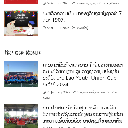
6 October 2025
ສາລະໜ້າຮູ້
,
ວຽກງານການເມືອງ-ແນວຄິດ
ປະຫວັດຄວາມເປັນມາຂອງວັນຄູແຫ່ງຊາດທີ 7
ຕຸລາ 1907.
3 October 2025
ສາລະໜ້າຮູ້
ກິລາ ແລະ ສິລະປະ
ການແຂ່ງຂັນກິລາເຕະບານ ຊິງຂັນສະຫາຍເລຂາ
ຄະນະບໍລິຫານງານ ສູນກາງຊາວໜຸ່ມປະຊາຊົນ
ປະຕິວັດລາວ Lao Youth Union Cup
ປະຈຳປີ 2024
20 January 2025
3 ອົງການຈັດຕັ້ງມະຫາຊົນ
,
ກິລາ ແລະ
ສິລະປະ
ຄະນະໂຄສະນາອົບຮົມສູນກາງພັກ ແລະ ລັດ
ວິສາຫະກິດຖືຮຸ້ນລາວສ້າງຂະບວນການຫຼີ້ນກິລາ
ເຕະບານເພື່ອຕ້ອນຮັບກອງປະຊຸມໃຫຍ່ຂອງຕົນ