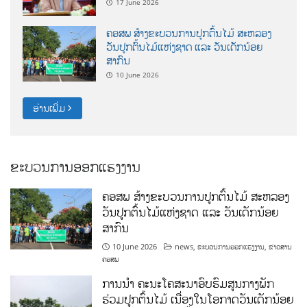
17 June 2026
ຄອສພ ສ້າງຂະບວນການປູກຕົ້ນໄມ້ ສະຫລອງ
ວັນປູກຕົ້ນໄມ້ແຫ່ງຊາດ ແລະ ວັນເດັກນ້ອຍ
ສາກົນ
10 June 2026
ອ່ານເພີ່ມ
ຂະບວນການອອກແຮງງານ
ຄອສພ ສ້າງຂະບວນການປູກຕົ້ນໄມ້ ສະຫລອງ
ວັນປູກຕົ້ນໄມ້ແຫ່ງຊາດ ແລະ ວັນເດັກນ້ອຍ
ສາກົນ
10 June 2026
news
,
ຂະບວນການອອກແຮງງານ
,
ຂ່າວສານ
ຄອສພ
ການນໍາ ຄະນະໂຄສະນາອົບຮົມສູນກາງພັກ
ຮ່ວມປູກຕົ້ນໄມ້ ເນື່ອງໃນໂອກາດວັນເດັກນ້ອຍ