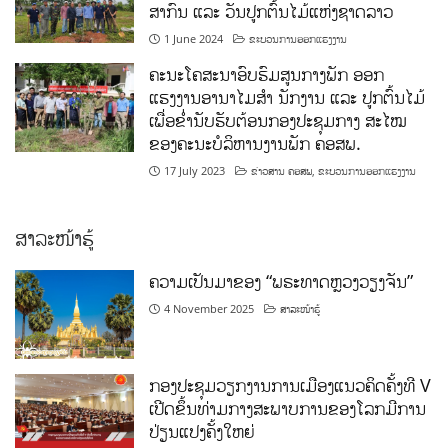
ສາກົນ ແລະ ວັນປູກຕົ້ນໄມ້ແຫ່ງຊາດລາວ
1 June 2024
ຂະບວນການອອກແຮງງານ
ຄະນະໂຄສະນາອົບຮົມສູນກາງພັກ ອອກ
ແຮງງານອານາໄມສໍາ ນັກງານ ແລະ ປູກຕົ້ນໄມ້
ເພື່ອຂໍ່ານັບຮັບຕ້ອນກອງປະຊຸມກາງ ສະໄໝ
ຂອງຄະນະບໍລິຫານງານພັກ ຄອສພ.
17 July 2023
ຂ່າວສານ ຄອສພ
,
ຂະບວນການອອກແຮງງານ
ສາລະໜ້າຮູ້
ຄວາມເປັນມາຂອງ “ພຣະທາດຫຼວງວຽງຈັນ”
4 November 2025
ສາລະໜ້າຮູ້
ກອງປະຊຸມວຽກງານການເມືອງແນວຄິດຄັ້ງທີ V
ເປີດຂຶ້ນທ່າມກາງສະພາບການຂອງໂລກມີການ
ປ່ຽນແປງຄັ້ງໃຫຍ່