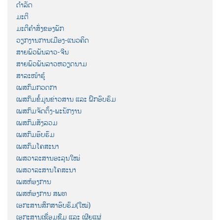
ດຳລັດ
ມະຕິ
ມະຕິຄຳສັ່ງຂອງພັກ
ວຽກງານການເມືອງ-ແນວຄິດ
ສາຍພົວພັນລາວ-ຈີນ
ສາຍພົວພັນລາວຫວຽດນາມ
ສາລະໜ້າຮູ້
ເພສກົມກວດກາ
ເພສກົມຂໍ້ມູນຂ່າວສານ ແລະ ຝຶກອົບຮົມ
ເພສກົມຈັດຕັ້ງ-ພະນັກງານ
ເພສກົມສັງລວມ
ເພສກົມອົບຮົມ
ເພສກົມໂຄສະນາ
ເພສວາລະສານອະລຸນໃໝ່
ເພສວາລະສານໂຄສະນາ
ເພສຫ້ອງການ
ເພສຫ້ອງການ ສພທ
ເອກະສານສຶກສາອົບຮົມ(ໃໝ່)
ເອກະສານເຊື່ອມຊືມ ແລະ ເຜີຍແຜ່