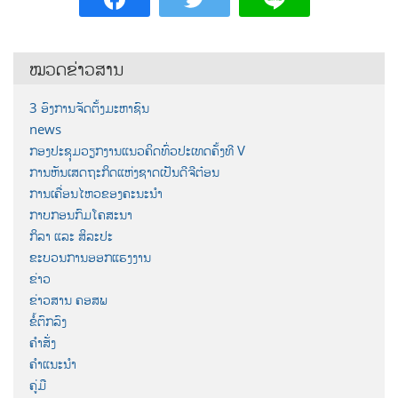
ໝວດຂ່າວສານ
3 ອົງການຈັດຕັ້ງມະຫາຊົນ
news
ກອງປະຊຸມວຽກງານແນວຄິດທົ່ວປະເທດຄັ້ງທີ V
ການຫັນເສດຖະກິດແຫ່ງຊາດເປັນດີຈີຕ໋ອນ
ການເຄື່ອນໄຫວຂອງຄະນະນຳ
ກາບກອນກົມໂຄສະນາ
ກິລາ ແລະ ສິລະປະ
ຂະບວນການອອກແຮງງານ
ຂ່າວ
ຂ່າວສານ ຄອສພ
ຂໍ້ຕົກລົງ
ຄຳສັ່ງ
ຄຳແນະນຳ
ຄູ່ມື