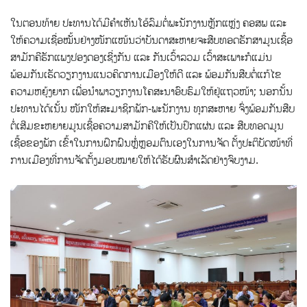
ໃນຕອນທ້າຍ ປະທານໄດ້ມີຄຳເຫັນໂອ້ລົມຕໍ່ພະນັກງານຫຼັກແຫຼ່ງ ຄອສພ ແລະ
ໃຫ້ຄວາມເຊື່ອໝັ້ນຢ່າງໜັກແໜ້ນວ່າບັນດາສະຫາຍຈະສືບທອດຮັກສາມູນເຊື້ອ
ສາມັກຄີຮັກແພງປອງດອງເຊີ່ງກັນ ແລະ ກັນເວົ້າລວມ ເວົ້າສະເພາະກໍແມ່ນ
ພ້ອມກັນເຮັດວຽກງານແນວຄິດການເມືອງໃຫ້ດີ ແລະ ພ້ອມກັນສືບຕໍ່ແກ້ໄຂ
ຄວາມຫຍຸ້ງຍາກ ເພື່ອນໍາພາວຽກງານໂຄສະນາອົບຮົມໃຫ້ຢູ່ແຖວໜ້າ; ນອກນັ້ນ
ປະທານໄດ້ເນັ້ນ ໜັກໃຫ້ສະມາຊິກພັກ-ພະນັກງານ ທຸກສະຫາຍ ຈົ່ງພ້ອມກັນສືບ
ຕໍ່ເສີມຂະຫຍາຍມູນເຊື້ອຄວາມສາມັກຄີໃຫ້ເປັນປຶກແຜ່ນ ແລະ ສືບທອດມູນ
ເຊື້ອຂອງພັກ ເຂົ້າໃນການຝຶກຝົນຫຼໍ່ຫຼອມຕົນເອງໃນການຈັດ ຕັ້ງປະຕິບັດໜ້າທີ່
ການເມືອງທີ່ການຈັດຕັ້ງມອບໝາຍໃຫ້ໄດ້ຮັບຜົນສໍາເລັດຢ່າງຈົບງາມ.