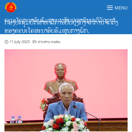
Skip
MENU
to
content
ຄະນະໂຄສະນາອົບຮົມສູນກາງພັກປະຊາຊົນປະຕິວັດລາວ
ກອງປະຊຸມປຶກສາຫາລືການປັບປຸງກົງຈັກການຈັດຕັ້ງ
ຂອງຄະນະໂຄສະນາອົບຮົມສູນກາງພັກ.
11 July 2025
ຂ່າວສານ ຄອສພ