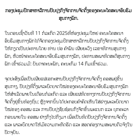
ກອງປະຊຸມປຶກສາຫາລືການປັບປຸງກົງຈັກການຈັດຕັ້ງຂອງຄະນະໂຄສະນາອົບຮົມ
ສູນກາງພັກ.
ໃນຕອນເຊົ້າວັນທີ 11 ກໍລະກົດ 2025ທີ່ຫ້ອງປະຊຸມໃຫຍ່ ຄະນະໂຄສະນາ
ອົບຮົມສູນກາງພັກໄດ້ຈັດ
ກອງປະຊຸມປຶກສາຫາລືການປັບປຸງກົງຈັກການຈັດຕັ້ງ
ໃຫ້ກຽດເປັນປະທານໂດຍ ທ່ານ ປອ ຄຳພັນ ເຜີຍຍະວົງ ເລຂາທິການສູນກາງ
ພັກ, ຫົວໜ້າຄະນະໂຄສະນາອົບຮົມສູນກາງພັກ, ປະທານສະພາທິດສະດີສູນກາງ
ພັກ ເຂົ້າຮ່ວມມີ: ບັນດາຄະນະພັກ, ຄະນະກົມ 14 ກົມເຂົ້າຮ່ວມ.
ຈຸດປະສົງເພື່ອເປັນເຜີຍແຜ່ເອກະສານປັບປຸງກົງຈັກການຈັດຕັ້ງ ຄອສພຢູ່ຂັ້ນ
ສູນກາງ, ປັບປຸງທີ່ຕັ້ງພາລະບົດບາດໃໝ່ຂອງຄະນະໂຄສະນາອົບຮົມສູນກາງພັກ
ໃຫ້ສຳເລັດພາຍໃນເດືອນກໍລະກົດ ແລະ ເຜີຍແຜ່ທິດທາງການປັບປຸງກົງຈັກການ
ຈັດຕັ້ງຢູ່ຂັ້ນທ້ອງຖິ່ນ; ຫຼັງຈາກນັ້ນໄດ້ປະກອບຄຳຄິດເຫັນໃສ່ຮ່າງພະລະບົດບາດ
ໃໝ່ຂອງ ຄອສພ ແລະ ການປັບປຸງຊັບຊ້ອນກົງຈັກຂັ້ນພະແນກ ແລະ ບຸກຄະລາ
ກອນພາຍໃນ ຄອສພ ຢ່າງກົງໄປກົງມາ ເພື່ອເປັນທິດປັບປຸງກົງຈັກການຈັດຕັ້ງ
ແລະ ພາລະບົດບາດໃຫ້ມີຄວາມກະທັດຮັດ ແລະ ສອດຄ່ອງຕາມສະພາບຕົວຈິງໃນ
ປັດຈຸບັນ.