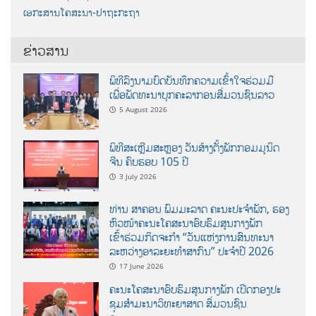
ເອກະສານໂຄສະນາ-ປາຖະກະຖາ
ຂ່າວສານ
ພິທີລົງນາມບົດບັນທຶກຄວາມເຂົ້າໃຈຮ່ວມມື
ເພື່ອພັດທະນາບຸກຄະລາກອນສື່ມວນຊົນລາວ
5 August 2026
ພິທີສະເຫຼີມສະຫຼອງ ວັນສ້າງຕັ້ງພັກກອມມູນິດ
ຈີນ ຄົບຮອບ 105 ປີ
3 July 2026
ທ່ານ ສາຄອນ ພົມມະລາດ ຄະນະປະຈໍາພັກ, ຮອງ
ຫົວໜ້າຄະນະໂຄສະນາອົບຮົມສູນກາງພັກ
ເຂົ້າຮ່ວມກິດຈະກຳ “ວັນແຫ່ງການສົນທະນາ
ລະຫວ່າງອາລະຍະທຳສາກົນ” ປະຈຳປີ 2026
17 June 2026
ຄະນະໂຄສະນາອົບຮົມສູນກາງພັກ ເປີດກອງປະ
ຊຸມສຳມະນາວິທະຍາສາດ ສຶ່ມວນຊົນ