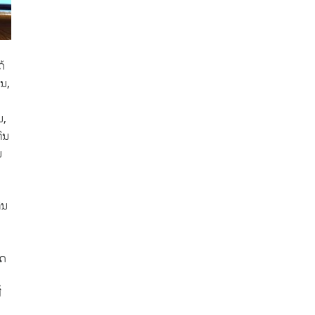
້
້ນ,
ນ,
ົນ
ນ
ົນ
ິດ
້