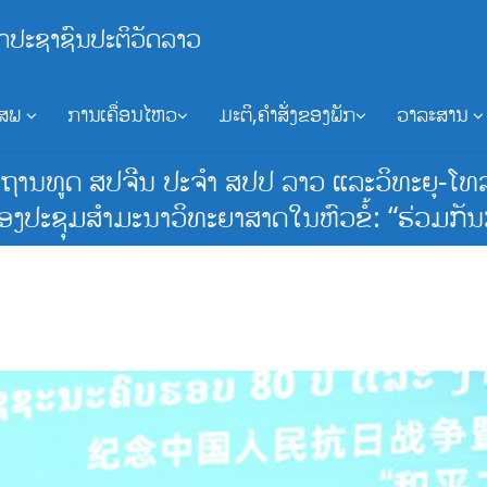
ກປະຊາຊົນປະຕິວັດລາວ
ອສພ
ການເຄື່ອນໄຫວ
ມະຕິ,ຄຳສັ່ງຂອງພັກ
ວາລະສານ
ະຖານທູດ ສປຈີນ ປະຈຳ ສປປ ລາວ ແລະວິທະຍຸ-ໂທ
ອງປະຊຸມສຳມະນາວິທະຍາສາດໃນຫົວຂໍ້: “ຮ່ວມກັນກ