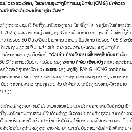
ສປປ ລາວ ແລະວິທະຍຸ-ໂທລະພາບສູນກາງພັກກອມມູນິດຈີນ (
CMG)
ປະຈໍາລາວ
່ວມກັນກ້າວເດີນຕາມເສັ້ນທາງສັນຕິພາບ
”
ົນ​ລາວ​ທັງ​ຊາດພວມສຸມໃສ່ຈັດຕັ້ງປະຕິບັດ​ກອງ​ປະຊຸມ​ໃຫຍ່​ຄັ້ງທີ XI ຂອງພັກໃນທ້າຍສະໄ
1-2025) ແລະ ການສະເຫຼີມສະຫຼອງ 3 ວັນປະຫັວດສາດ ຂອງຊາດ ຄື: ວັັນສ້າງຕັ້ງພັ
 ລາວ ຄົບຮອບ 50 ປີ ແລະວັນເກີດປະທານໄກສອນ ພົມວິຫານ ຄົບຮອບ 105 ປີ ສະນັ້
ວມກັບສະຖານທູດ ສປຈີນ ປະຈຳ ສປປ ລາວ ແລະ ວິທະຍຸ-ໂທລະພາບສູນກາງພັກ
ນາວິທະຍາສາດກ່ຽວກັບຫົວຂໍ້:
“
ຮ່ວມ
ກັນ
ກ້າວ
ເດີນ
ຕາມ
ເສັ້ນ
ທາງ
ສັນ
ຕິ
ພາບ
”
ເພື່ອ
ບ 80 ປີ ໂດຍການເປັນປະທານຮ່ວມ ຂອງ
ສະຫາຍ
ຄຳພັນ ເຜີຍຍະວົງ
ຄະນະເລຂາທິກາ
ພາທິດສະດີສູນກາງພັກ ແລະ
ສະຫາຍ ນາງ ຟາງຫົງ
FANG HONG ເອກອັກຄະ
ຕາງໜ້າຄະນະພັກ, ພະນັກງານນຳພາ-ຄຸ້ມຄອງ ຂອງບັນດາກະຊວງ-ອົງການ, ຄະນະປະຈໍາ
ກ, ບັນດາສະຫາຍຈາກສະຖານທູດ ສປ ຈີນ ປະຈຳລາວ, ພະນັກງານວິທະຍຸ-ໂທລະພາບ
້ອມພຽງ.
້ກ້າວເຂົ້າສູ່ໄລຍະໃໝ່ທີ່ມີຄວາມແໜ້ນແຟ້ນ ແລະມີການຂະຫຍາຍຕົວຢ່າງບໍ່ຢຸດຢັ້ງ
ັ້ງປະຕິບັດແຜນການຮ່ວມມືໃນດ້ານຕ່າງໆ ພິເສດແມ່ນການສ້າງຄູ່ຮ່ວມຊາຕາກຳ ລາ
ຳຄັນໃນການພັດທະນາໃນເງື່ອນໄຂໃໝ່ ອັນໄດ້ເຮັດໃຫ້ການຮ່ວມມືສອງຝ່າຍ ລາວ-ຈີນ ມ
ງຜົນສໍາເລັດທີ່ປະຊາຊົນສອງຊາດ ລາວ-ຈີນ ຍາດມາໄດ້. ບັນດາໝາຜົນສຳເລັດທີ່ຍາດມາໄ