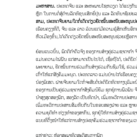
ມະຫາສານ.
ປະເທດຈີນ ແລະ ສະຫະພາບໂຊຫວຽດ ໄດ້ແບ່ງກັນຕໍ່ສ
ຫຼັກ ໃນການຕໍ່ສູ້ຕ້ານລັດທິຂຸນເສີກຍີ່ປຸ່ນ ແລະ ລັດທິນາຊີ
ສາມ, ປະເທດຈີນຍາມໃດກໍ່ເດັດດ່ຽວຢຶດໝັ້ນສະໜັບສະໜູນ
ເຮືອນຄຽງທີ່ດີ, ຈີນ ແລະ ລາວ ລ້ວນແຕ່ມີຄວາມຮູ້ສຶກເຫັນອ
ຫົວເມືອງຂຶ້ນ,ໄດ້ເດັດດ່ຽວຢຶດໝັ້ນສະໜັບສະໜູນຊ່ວຍເຫຼືອ
ຍ້ອນແນວນັ້ນ,​ ພຶດຕິກໍາຕົວຈິງ ຂອງການສ້າງຄູ່ຮ່ວມຊາຕາກໍ
ແມ່ນຄວາມໄຝ່ຝັນ ແຕ່ສາມາດເປັນໄປໄດ້, ເຊື່ອຖືໄດ້, ປະຕິບັ
ພະຍາຍາມ, ຢຶດໝັ້ນການຮ່ວມກັນສ້າງຮ່ວມກັນຊົມໃຊ້, ຮ່ວ
ເກົ່າໃຫ້ແກ່ສັງຄົມມະນຸດ. ປະເທດລາວ ແມ່ນບ້ານໄກ້ເຮືອນຄຽ
ນ້ອງພິເສດ. ຝ່າຍຈີນຍາມໃດກໍ່ຈະສືບຕໍ່ປະຕິບັດທິດທາງບູລ
ຂອງການເປັນຄູ່ຮ່ວມຊາຕາກຳສັງຄົມນິຍົມ ຊຸກຍູ້ການພົວພັນ ຈ
ນໍາສູງສຸດສອງພັກ, ສອງລັດ ເປັນທິດນໍາ, ເພີ່ມທະວີການປະສ
ເພີ່ມທະວີການປະສານສົມທົບກັນໃນຂອບສອງຝ່າຍ ແລະ ຫຼາຍຝ່າຍ
ຄວາມຍຸຕິທຳ ທ່ຽງທຳຂອງສາກົນ, ຊຸກຍູ້ໃຫ້ການສ້າງຄູ່ຮ່ວມຊາຕາ
ແບບທີ່ຕັ້ງໜ້າໃຫ້ແກ່ການສ້າງປະຊາຄົມຮ່ວມຊາຕາກຳຂອງມວ
ແຫຼ່ງຂ່າວ: ຫ້ອງສະພາທິດສະດີສູນກາງພັກ