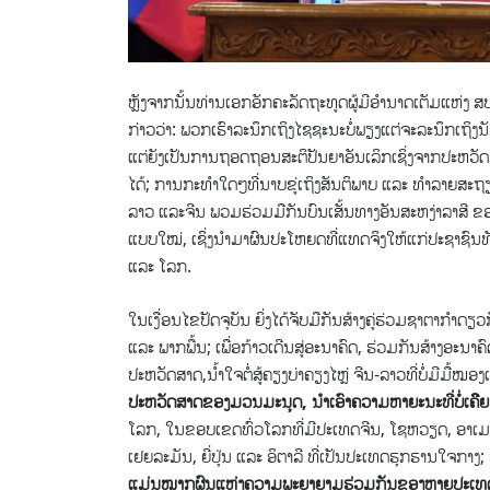
ຫຼັງຈາກນັ້ນທ່ານເອກອັກຄະລັດຖະທູດຜູ້ມີອຳນາດເຕັມແຫ່ງ ສ
ກ່າວວ່າ: ພວກເຮົາລະນຶກເຖິງໄຊຊະນະບໍ່ພຽງແຕ່ຈະລະນຶກເຖິງນັ
ແຕ່ຍັງເປັນການຖອດຖອນສະຕິປັນຍາອັນເລິກເຊິ່ງຈາກປະຫວັດ
ໄດ້; ການກະທຳໃດໆທີ່ນາບຂູ່ເຖິງສັນຕິພາບ ແລະ ທຳລາຍສະຖ
ລາວ ແລະຈີນ ພວມຮ່ວມມືກັນບົນເສັ້ນທາງອັນສະຫງ່າລາສີ 
ແບບໃໝ່, ເຊິ່ງນຳມາຜົນປະໂຫຍດທີ່ແທດຈິງໃຫ້ແກ່ປະຊາຊົນ
ແລະ ໂລກ.
ໃນເງື່ອນໄຂປັດຈຸບັນ ຍິ່ງໄດ້ຈັບມືກັນສ້າງຄູ່ຮ່ວມຊາຕາກ
ແລະ ພາກພື້ນ; ເພື່ອກ້າວເດີນສູ່ອະນາຄົດ, ຮ່ວມກັນສ້າງອະນາ
ປະຫວັດສາດ,ນໍ້າໃຈຕໍ່ສູ້ຄຽງບ່າຄຽງໄຫຼ່ ຈີນ-ລາວທີ່ບໍ່ມີມື້ໝອງເສ
ປະຫວັດສາດຂອງມວນມະນຸດ, ນໍາເອົາຄວາມຫາຍະນະທີ່ບໍ່ເຄີ
ໂລກ, ໃນຂອບເຂດທົ່ວໂລກທີ່ມີປະເທດຈີນ, ໂຊຫວຽດ, ອາເມລິກ
ເຢຍລະມັນ, ຍີ່ປຸ່ນ ແລະ ອິຕາລີ ທີ່ເປັນປະເທດຮຸກຮານໃຈກາງ;
ແມ່ນໝາກຜົນແຫ່ງຄວາມພະຍາຍາມຮ່ວມກັນຂອງຫຼາຍປະເທດ ແລະ