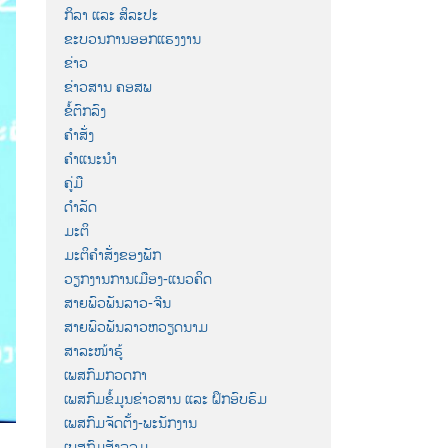
ກິລາ ແລະ ສິລະປະ
ຂະບວນການອອກແຮງງານ
ຂ່າວ
ຂ່າວສານ ຄອສພ
ຂໍ້ຕົກລົງ
ຄຳສັ່ງ
ຄຳແນະນຳ
ຄູ່ມື
ດຳລັດ
ມະຕິ
ມະຕິຄຳສັ່ງຂອງພັກ
ວຽກງານການເມືອງ-ແນວຄິດ
ສາຍພົວພັນລາວ-ຈີນ
ສາຍພົວພັນລາວຫວຽດນາມ
ສາລະໜ້າຮູ້
ເພສກົມກວດກາ
ເພສກົມຂໍ້ມູນຂ່າວສານ ແລະ ຝຶກອົບຮົມ
ເພສກົມຈັດຕັ້ງ-ພະນັກງານ
ເພສກົມສັງລວມ