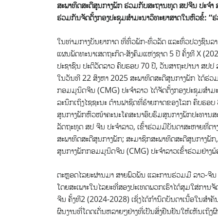
ສະພາທິດສະດີສູນກາງພັກ ຮ່ວມກັບສະຖານທູດ ສປຈີນ ປະຈຳ 
ຮ່ວມກັນຈັດຕັ້ງກອງປະຊຸມສຳມະນາວິທະຍາສາດໃນຫົວຂໍ້:
“
ຮ
​ໃນ​ທ່າມກາງ​ບັນຍາ​ກາດ​ ທີ່ທົ່ວ​ພັກ-ທົ່ວ​ລັດ ​ແລະທົ່ວ​ປວງຊ
ແຜນພັດທະນາເສດຖະກິດ-ສັງຄົມແຫ່ງຊາດ 5 ປີ ຄັ້ງທີ X (202
ປະຊາຊົນ ປະຕິວັດລາວ ຄົບຮອບ 70 ປີ, ວັນສາຖະປານາ ສປປ
ໃນວັນທີ 22 ສິງຫາ 2025 ສະພາທິດສະດີສູນກາງພັກ ໄດ້ຮ່
ກອມມູນິດຈີນ (CMG) ປະຈໍາລາວ ໄດ້ຈັດຕັ້ງກອງປະຊຸມສຳມະ
ລະນຶກເຖິງໄຊຊະນະ ຕ້ານຟາຊິດທີ່ຮ້າຍກາດຂອງໂລກ ຄົບຮອ
ສູນກາງພັກຫົວໜ້າຄະນະໂຄສະນາອົບຮົມສູນກາງພັກປະທານສະ
ລັດຖະທູດ ສປ ຈີນ ປະຈໍາລາວ, ເຂົ້າຮ່ວມມີບັນດາສະຫາຍທີ່
ສະພາທິດສະດີສູນກາງພັກ; ສະມາຊິກສະພາທິດສະດີສູນກາງພັ
ສູນກາງພັກກອມມູນິດຈີນ (CMG) ປະຈໍາລາວເຂົ້າຮ່ວມຢ່າງພ
ຕະຫຼອດໄລຍະຜ່ານມາ ສາຍພົວພັນ ແລະການຮ່ວມມື ລາວ-ຈີນ ໄດ
ໂດຍສະເພາະໃນໄລຍະທີ່ສອງປະເທດພວກເຮົາໄດ້ສຸມໃສ່ການຈັດຕ
ຈີນ ຄັ້ງທີ2 (2024-2028) ເຊິ່ງໄດ້ກຳນົດບັນດາເນື້ອໃນສ
ຜົນງານທີ່ໂດດເດັ່ນຫລາຍໆຢ່າງທີ່ເປັນສິ່ງຢືນຢັນໃຫ້ເຫັນເຖິ