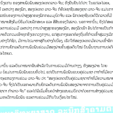
ນົງແກ່ນ ຂອງສາຍພົວພັນສອງປະເທດລາວ-ຈີນ; ທັງຢືນຢັນໄດ້ວ່າ: ໃນແຕ່ລະໄລຍະ,
ລະຫວ່າງ ສອງພັກ, ສອງປະເທດ ລາວ-ຈີນ ກໍຄືປະຊາຊົນສອງຊາດ ລາວ-ຈີນ ແມ່ນກ
ກແໜ້ນຂອງການນຳສູງສຸດຂອງພັກກອມມູນິດຈີນ ແລະ ພັກປະຊາຊົນປະຕິວັດລາວທີ່ມີ
່ຈຸດໝາຍສັງຄົມນິຍົມດ້ວຍລັກສະນະ ແລະ ສີສັນຂອງໃຜລາວ. ນອກຈາກນັ້ນ, ຍັງໄດ້ສະ
ະການຮ່ວມມື ລະຫວ່າງ ການນຳສູງສຸດຂອງສອງພັກ, ສອງລັດເຮົາ ອັນໄດ້ກາຍເປັນກຳ
າຍຕົວກວມເອົາທຸກຂົງເຂດວຽກງານ, ແຕ່ສູນກາງຮອດທ້ອງຖິ່ນທີ່ກ້າວເຂົ້າສູ່ລວງເລິ
າງໃກ້ຊິດ, ມີການໄປມາຫາສູ່ກັນຢ່າງຕໍ່ເນື່ອງ, ເຮັດໃຫ້ສອງປະເທດມີຄວາມເຂົ້າອົກ
ແກ່ການຍົກລະດັບການພົວພັນຮ່ວມມືສອງຝ່າຍຂຶ້ນສູ່ລະດັບໃໝ່ ບົນພື້ນຖານການປະຕິ
ົນປະໂຫຍດ.
່າວມານັ້ນ ແລະບັນດາໝາກຜົນສຳເລັດໃນການຮ່ວມມືດ້ານຕ່າງໆ, ທັງສອງຝ່າຍ ໂດຍ
ນ ບໍ່ແມ່ນການພົວພັນແບບທົ່ວໄປ, ແຕ່ເປັນການພົວພັນແບບຄູ່ຮ່ວມຊາ ຕາກຳທີ່ມີຄວ
່ໃນຖະແຫລງການຮ່ວມ ລາວ-ຈີນ ວ່າ: “ສອງປະເທດເປັນຄູ່ຮ່ວມຊາຕາກຳທີ່ມີຄວາມໝາ
ວ-ຈີນ ຈຶ່ງໄດ້ເປັນເອກະພາບກັນຍົກລະດັບການພົວພັນສອງຝ່າຍຈາກການເປັນຄູ່ຮ່ວມມ
ຕາ ກຳລາວ-ຈີນ” ແລະໄດ້ລິເລີ່ມຄົ້ນຄວ້າສ້າງແຜນແມ່ບົດວ່າດ້ວຍການສ້າງຄູ່ຮ່ວມຊ
ເພີ່ມທະວີການພົວພັນ ແລະການຮ່ວມມືກັນໃນເງື່ອນໄຂໃໝ່.