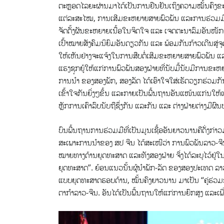
ຕະຫຼອດໄລຍະຜ່ານມາໄດ້ເປັນການຢືນຢັນເຖິງຄວາມໝັ້ນຄົງຂະ
ແຕ່ລະສະໄໝ, ການເສີມຂະຫຍາຍສາຍພົວພັນ ແລະການຮ່ວມມື 
ຈັດຕັ້ງຜັນຂະຫຍາຍເນື້ອໃນຈິດໃຈ ແລະ ເຈດຕະນາລົມອັນໜັ
ເປົ້າໝາຍສັງຄົມນິຍົມອັນດຽວກັນ ແລະ ພ້ອມກັນກ້າວເດີນສູ
ໃຫ້ເຫັນຢ່າງຈະແຈ້ງໃນການສືບຕໍ່ເສີມຂະຫຍາຍສາຍພົວພັນ ແລ
ແຮງຊຸກຍູ້ໃຫ້ແກ່ການພົວພັນສອງຝ່າຍທີ່ນັບມື້ນັບມີການຂະຫຍ
ການນຳ ຂອງສອງພັກ, ສອງລັດ ໄດ້ເອົາໃຈໃສ່ເຮັດວຽກຮ່ວມກັນຢ່
ເຂົ້າໃຈກັນຍິ່ງໆຂຶ້ນ ແລະກາຍເປັນພື້ນຖານອັນແໜ້ນແກ່ນໃຫ້
ຫຼັກການເຄົາລົບນັບຖືຊຶ່ງກັນ ແລະກັນ ແລະ ຕ່າງຝ່າຍຕ່າງມີຜ
ບົນພື້ນຖານການຮ່ວມມືທີ່ເປັນມູນເຊື້ອອັນຍາວນານຄືດັ່ງກ
ສະເພາະການນໍາຂອງ ສປ ຈີນ ໄດ້ສະເໜີວ່າ ການພົວພັນລາວ-ຈີ
ໝາຍທາງດ້ານຍຸດທະສາດ ແລະທັງສອງຝ່າຍ ຈຶ່ງໄດ້ລະບຸໄວ້ຢູ
ຍຸດທະສາດ”. ຍ້ອນແນວນັ້ນຜູ້ນໍາພັກ-ລັດ ຂອງສອງປະເທດ ລາ
ແບບຍຸດທະສາດຮອບດ້ານ, ໝັ້ນຄົງຍາວນານ ມາເປັນ “ຄູ່ຮ່ວມຊາ
ຕາກໍາລາວ-ຈີນ. ອັນໄດ້ເປັນພື້ນຖານໃຫ້ແກ່ການຍົກສູງ ແລະ