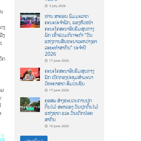
3 July 2026
ານ
ທ່ານ ສາຄອນ ພົມມະລາດ
ຄະນະປະຈໍາພັກ, ຮອງຫົວໜ້າ
ແດງ
ຄະນະໂຄສະນາອົບຮົມສູນກາງ
ພັກ ເຂົ້າຮ່ວມກິດຈະກຳ “ວັນ
ລັງ
ແຫ່ງການສົນທະນາລະຫວ່າງອາ
ກ;
ລະຍະທຳສາກົນ” ປະຈຳປີ
2026
ບັດ
17 June 2026
ຄະນະໂຄສະນາອົບຮົມສູນກາງ
ພັກ ເປີດກອງປະຊຸມສຳມະນາ
ວິທະຍາສາດ ສຶ່ມວນຊົນ
າມ
17 June 2026
ຍ
ຄອສພ ສ້າງຂະບວນການປູກ
ື
ຕົ້ນໄມ້ ສະຫລອງ ວັນປູກຕົ້ນໄມ້
ແຫ່ງຊາດ ແລະ ວັນເດັກນ້ອຍ
າ
ສາກົນ
10 June 2026
ອ່ານເພີ່ມ