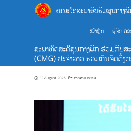
Skip
ຄະນະໂຄສະນາອົບຮົມສູນກາງພັ
to
content
ໜ້າຫຼັກ
ຮູ້ຈັກ ຄ
ສະພາທິດສະດີສູນກາງພັກ ຮ່ວມກັບສ
(CMG) ປະຈໍາລາວ ຮ່ວມກັນຈັດຕັ້ງກ
22 August 2025
ຂ່າວສານ ຄອສພ