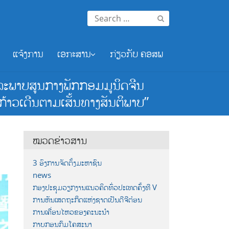
Search
for:
ແຈ້ງການ
ເອກະສານ
ກ່ຽວກັບ ຄອສພ
ລະພາບສູນກາງພັກກອມມູນິດຈີນ
້າວເດີນຕາມເສັ້ນທາງສັນຕິພາບ”
ໝວດຂ່າວສານ
3 ອົງການຈັດຕັ້ງມະຫາຊົນ
news
ກອງປະຊຸມວຽກງານແນວຄິດທົ່ວປະເທດຄັ້ງທີ V
ການຫັນເສດຖະກິດແຫ່ງຊາດເປັນດີຈີຕ໋ອນ
ການເຄື່ອນໄຫວຂອງຄະນະນຳ
ກາບກອນກົມໂຄສະນາ