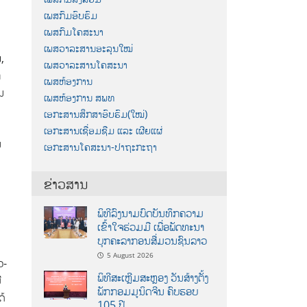
ເພສກົມອົບຮົມ
ເພສກົມໂຄສະນາ
ເພສວາລະສານອະລຸນໃໝ່
ໝ,
ເພສວາລະສານໂຄສະນາ
ກ
ເພສຫ້ອງການ
ນ
ເພສຫ້ອງການ ສພທ
ເອກະສານສຶກສາອົບຮົມ(ໃໝ່)
ເອກະສານເຊື່ອມຊືມ ແລະ ເຜີຍແຜ່
ນ
ເອກະສານໂຄສະນາ-ປາຖະກະຖາ
ຂ່າວສານ
ພິທີລົງນາມບົດບັນທຶກຄວາມ
ເຂົ້າໃຈຮ່ວມມື ເພື່ອພັດທະນາ
ບຸກຄະລາກອນສື່ມວນຊົນລາວ
5 August 2026
ວ-
ພິທີສະເຫຼີມສະຫຼອງ ວັນສ້າງຕັ້ງ
ີ
ພັກກອມມູນິດຈີນ ຄົບຮອບ
ດ້
105 ປີ