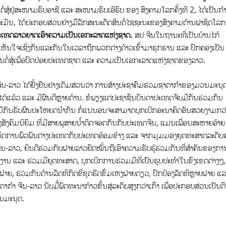
ູ້ຢູ່ສະໜາມຮົບອາຊີ ແລະ ສະໜາມຮົບເອີຣົບ ຂອງ ສົງຄາມໂລກຄັ້ງທີ 2, ໄດ້ເປັນກຳ
ເຢຍລະມັນ, ໄດ້ປະກອບສ່ວນຢ່າງມີິລັກສະນະຕັດສິນຕໍ່ໄຊຊະນະຂອງສົງຄາມຕ້ານຟາຊິດໂລກ
ປະເທດລາວຍາດເອົາຄວາມເປັນເອກະລາດແຫ່ງຊາດ.
ສປ ຈີນໃນຖານະທີ່ເປັນບ້ານໄກ້
ົກເຫັນໃຈເຊິ່ງກັນແລະກັນໃນເວລາຖືກພວກຕ່າງດ້າວເຂົ້າມາຮຸກຮານ ແລະ ປົກຄອງເປັນ
ການຕໍ່ສູ້ເພື່ອປົດປ່ອຍປະເທດຊາດ ແລະ ຄວາມເປັນເອກະລາດແຫ່ງຊາດຂອງລາວ.
າ ຈີນ-ລາວ ໄດ້ຢັ້ງຢືນຢ່າງເຕັມສ່ວນວ່າ ການສ້າງປະຊາຄົມຮ່ວມຊາຕາກຳຂອງມວນມະນຸດບ
ດໄດ້ແລ້ວ ແລະ ມີຜົນດີຫຼາຍດ້ານ. ຂໍພຽງແຕ່ປະຊາຊົນບັນດາປະເທດຈັບມືກັນຮ່ວມກັນ
ມມືກັນຮັບຜົນປະໂຫຍດນໍາກັນ ກໍ່ແນ່ນອນຈະສາມາດບຸກເບີກອະນາຄົດອັນສວຍງາມກວ່
ງສັງຄົມນິຍົມ ທີ່ມີສາຍພູສາຍນໍ້າຕິດຈອດກັນກັບປະເທດຈີນ, ແມ່ນເພື່ອນສະຫາຍອ້າຍ
ິມະນິດການພົວພັນຕ່າງປະເທດກັບປະເທດອ້ອມຂ້າງ ແລະ ຈາກມູມມອງຍຸດທະສາດລະດັບສ
ີນ-ລາວ, ຍິນດີຮ່ວມກັບຝ່າຍລາວຢຶດໝັ້ນຖືເອົາຄວາມຮັບຮູ້ຮ່ວມກັນທີ່ສໍາຄັນຂອງກາ
ານງານ ແລະ ຮ່ວມມືຍຸດທະສາດ, ບຸກເບີກການຮ່ວມມືທີ່ເປັນຮູບປະທຳໃນຂົງເຂດຕ່າງໆ,
, ຮ່ວມກັນຕ້ານລັດທິກົດຂີ່ຂູດຮີດຂົ່ມເຫງຝ່າຍດຽວ, ປົກປ້ອງລັດທິຫຼາຍຝ່າຍ ແລ
ກໍາ ຈີນ-ລາວ ນັບມື້ພັດທະນາກ້າວຂຶ້ນສູ່ລະດັບສູງກວ່າເກົ່າ ເພື່ອປະກອບສ່ວນເປັນຕ
ນມະນຸດ.