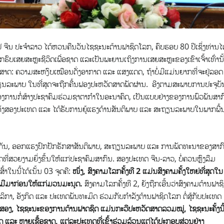
ປ ຈີນ ປະຈຳລາວ ໄດ້ຫວນຄືນວັນໄຊຊະນະຕ້ານຟາຊິດໂລກ,​ ຄົບຮອບ 80 ປີເຊິ່ງທ່ານໄດ
ກຮົບເສຍສະຫຼະຊີວິດເພື່ອຊາດ ແລະເປັນພະຍານເຖິງການເສຍສະຫຼະຂອງເຂົາເຈົ້າເທົ່ານັ
ສາດ: ຄວາມສະຫງົບເໝືອນດັ່ງອາກາດ ແລະ ແສງແດດ, ຖ້າບໍ່ມີແມ່ນຍາກທີ່ຈະຢູ່ລອດ
ຽນລະພາບ ໃນທີ່ສຸດຈະຖືກຄື້ນຟອງປະຫວັດສາດພັດຜ່ານ. ອີງຕາມສະພາບການປະຈຸບັ
ຂອງການກໍ່ສ້າງປະຊາຄົມຮ່ວມຊາຕາກຳໃນອະນາຄົດ, ເປັນແບບຢ່າງຂອງການພົວພັນສາກ
ທັງສອງປະເທດ ແລະ ໄດ້ຮັບການຍູ້ແຮງດ້ານສັນຕິພາບ ແລະ ສະຖຽນລະພາບໃນພາກພື້
ໍາດຽວກັນ, ອອກແຮງປົກປັກຮັກສາສັນຕິພາບ, ສະຖຽນລະພາບ ແລະ ການພັດທະນາຂອງສາກ
ຄົດທີ່ສວຍງາມຍິ່ງຂຶ້ນໃຫ້ແກ່ປະຊາຄົມສາກົນ. ສອງປະເທດ ຈີນ-ລາວ, ບໍ່ຄວນຫຼົງລືມ
ົ້າໃນນີ້ໄດ້ເນັ້ນ 03 ຈຸດຄື:
ໜຶ່ງ, ສົງຄາມໂລກຄັ້ງທີ 2 ແມ່ນສົງຄາມຄັ້ງໃຫຍ່ທີ່ສຸດໃນ
ີຍມີມາກ່ອນໃຫ້ແກ່ມວນມະນຸດ.
ສົງຄາມໂລກຄັ້ງທີ 2, ຍັງຖືກເອີ້ນວ່າສົງຄາມຕ້ານຟາຊ
າ, ອັງກິດ ແລະ ປະເທດພັນທະມິດ ຮ່ວມກັບກຳລັງຕ້ານຟາຊິດໂລກ ຕໍ່ສູ້ກັບປະເທດ
ສອງ, ໄຊຊະນະຂອງການຕ້ານຟາດຊິດ ແມ່ນກະວີປະຫວັດສາດລວມໝູ່, ໄຊຊະນະຄັ້ງນີ
 ຫຼາຍເຊື້ອຊາດ, ແຕ່ລະປະເທດທີ່ເຂົ້າຮ່ວມລ້ວນແຕ່ໄດ້ປະກອບສ່ວນຢ່າງ