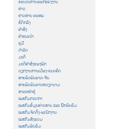
ຂະບວນການອອກແຮງງານ
ຂ່າວ
ຂ່າວສານ ຄອສພ
ຂໍ້ຕົກລົງ
ຄຳສັ່ງ
ຄຳແນະນຳ
ຄູ່ມື
ດຳລັດ
ມະຕິ
ມະຕິຄຳສັ່ງຂອງພັກ
ວຽກງານການເມືອງ-ແນວຄິດ
ສາຍພົວພັນລາວ-ຈີນ
ສາຍພົວພັນລາວຫວຽດນາມ
ສາລະໜ້າຮູ້
ເພສກົມກວດກາ
ເພສກົມຂໍ້ມູນຂ່າວສານ ແລະ ຝຶກອົບຮົມ
ເພສກົມຈັດຕັ້ງ-ພະນັກງານ
ເພສກົມສັງລວມ
ເພສກົມອົບຮົມ