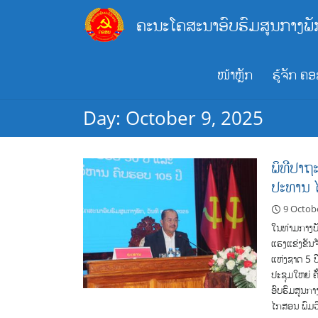
Skip
ຄະນະໂຄສະນາອົບຮົມສູນກາງພັ
to
content
ໜ້າຫຼັກ
ຮູ້ຈັກ ຄ
Day:
October 9, 2025
ພິທີປາຖ
ປະທານ ໄ
9 Octob
ໃນທ່າມກາງບັ
ແຮງແຂ່ງຂັນຈ
ແຫ່ງຊາດ 5 ປ
ປະຊຸມໃຫຍ່ ຄ
ອົບຮົມສູນກ
ໄກສອນ ພົມວິ