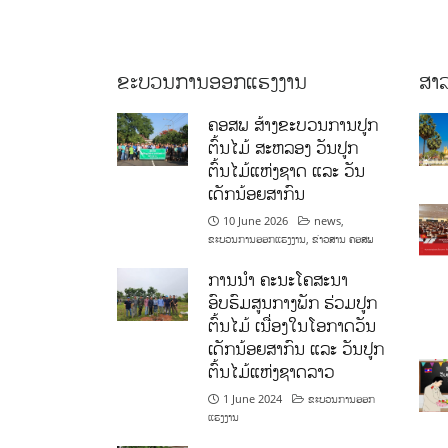
ຂະບວນການອອກແຮງງານ
ສາລ
ຄອສພ ສ້າງຂະບວນການປູກ
ຕົ້ນໄມ້ ສະຫລອງ ວັນປູກ
ຕົ້ນໄມ້ແຫ່ງຊາດ ແລະ ວັນ
ເດັກນ້ອຍສາກົນ
10 June 2026
news
,
ຂະບວນການອອກແຮງງານ
,
ຂ່າວສານ ຄອສພ
ການນໍາ ຄະນະໂຄສະນາ
ອົບຮົມສູນກາງພັກ ຮ່ວມປູກ
ຕົ້ນໄມ້ ເນື່ອງໃນໂອກາດວັນ
ເດັກນ້ອຍສາກົນ ແລະ ວັນປູກ
ຕົ້ນໄມ້ແຫ່ງຊາດລາວ
1 June 2024
ຂະບວນການອອກ
ແຮງງານ