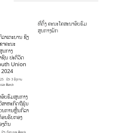
ທີ່ຕັ້ງ ຄະນະໂຄສະນາອົບຮົມ
ສູນກາງພັກ
ິລາເຕະບານ ຊິງ
ລຂາຄະນະ
ສູນກາງ
ຊົນ ປະຕິວັດ
outh Union
ີ 2024
025
3 ອົງການ
 ແລະ ສິລະປະ
ອົບຮົມສູນກາງ
ິສາຫະກິດຖືຮຸ້ນ
ນການຫຼີ້ນກິລາ
ຕ້ອນຮັບກອງ
ອງຕົນ
ກິລາ ແລະ ສິລະປະ