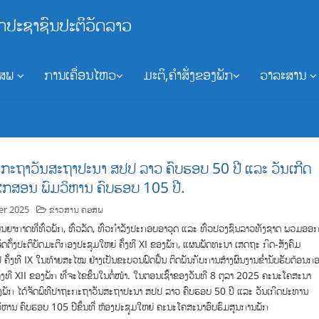
ກປະຊາຊົນປະຕິວັດລາວ
ອສພ
ການເຄື່ອນໄຫວ
ມະຕິ,ຄຳສັ່ງຂອງພັກ
ວາລະສານ
ະກະຖາວັນສະຖາປະນາ ສປປ ລາວ ຄົບຮອບ 50 ປີ ແລະ ວັນເກີດ
ກສອນ ພົມວິຫານ ຄົບຮອບ 105 ປີ.
er 2025
ຂ່າວສານ ຄອສພ
ນຍາກາດທີ່ທົ່ວພັກ, ທົ່ວລັດ, ທົ່ວກໍາລັງປະກອບອາວຸດ ແລະ ທົ່ວປວງຊົນລາວທັງຊາດ ພວມອອ
ັດຕັ້ງປະຕິບັດມະຕິກອງປະຊຸມໃຫຍ່ ຄັ້ງທີ XI ຂອງພັກ, ແຜນພັດທະນາ ເສດຖະ ກິດ-ສັງຄົມ
ີ ຄັ້ງທີ IX ໃນທ້າຍສະໄໝ ຢ່າງເປັນຂະບວນຟົດຟື້ນ ຕິດພັນກັບການສ້າງຜົນງານຂໍ່ານັບຮັບຕ້ອນກ
ັ້ງທີ XII ຂອງພັກ ທີ່ຈະໄຂຂຶ້ນໃນຕໍ່ໜ້າ. ໃນຕອນເຊົ້າຂອງວັນທີ 8 ຕຸລາ 2025 ຄະນະໂຄສະນາ
າງພັກ ໄດ້ຈັດພິທີປາຖະກະຖາວັນສະຖາປະນາ ສປປ ລາວ ຄົບຮອບ 50 ປີ ແລະ ວັນເກີດປະທານ
ຫານ ຄົບຮອບ 105 ປີຂຶ້ນທີ່ ຫ້ອງປະຊູມໃຫຍ່ ຄະນະໂຄສະນາອົບຮົມສູນການພັກ