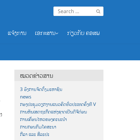
Search
for:
ແຈ້ງການ
ເອກະສານ
ກ່ຽວກັບ ຄອສພ
ໝວດຂ່າວສານ
3 ອົງການຈັດຕັ້ງມະຫາຊົນ
news
ກ
ກອງປະຊຸມວຽກງານແນວຄິດທົ່ວປະເທດຄັ້ງທີ V
ການຫັນເສດຖະກິດແຫ່ງຊາດເປັນດີຈີຕ໋ອນ
ອງ
ການເຄື່ອນໄຫວຂອງຄະນະນຳ
ກາບກອນກົມໂຄສະນາ
ກິລາ ແລະ ສິລະປະ