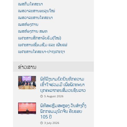
ເພສກົມໂຄສະນາ
ເພສວາລະສານອະລຸນໃໝ່
ເພສວາລະສານໂຄສະນາ
ເພສຫ້ອງການ
ເພສຫ້ອງການ ສພທ
ເອກະສານສຶກສາອົບຮົມ(ໃໝ່)
ເອກະສານເຊື່ອມຊືມ ແລະ ເຜີຍແຜ່
ເອກະສານໂຄສະນາ-ປາຖະກະຖາ
ຂ່າວສານ
ພິທີລົງນາມບົດບັນທຶກຄວາມ
ເຂົ້າໃຈຮ່ວມມື ເພື່ອພັດທະນາ
ບຸກຄະລາກອນສື່ມວນຊົນລາວ
5 August 2026
ພິທີສະເຫຼີມສະຫຼອງ ວັນສ້າງຕັ້ງ
ພັກກອມມູນິດຈີນ ຄົບຮອບ
105 ປີ
3 July 2026