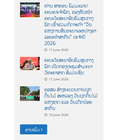
ທ່ານ ສາຄອນ ພົມມະລາດ
ຄະນະປະຈໍາພັກ, ຮອງຫົວໜ້າ
ຄະນະໂຄສະນາອົບຮົມສູນກາງ
ພັກ ເຂົ້າຮ່ວມກິດຈະກຳ “ວັນ
ແຫ່ງການສົນທະນາລະຫວ່າງອາ
ລະຍະທຳສາກົນ” ປະຈຳປີ
2026
17 June 2026
ຄະນະໂຄສະນາອົບຮົມສູນກາງ
ພັກ ເປີດກອງປະຊຸມສຳມະນາ
ວິທະຍາສາດ ສຶ່ມວນຊົນ
17 June 2026
ຄອສພ ສ້າງຂະບວນການປູກ
ຕົ້ນໄມ້ ສະຫລອງ ວັນປູກຕົ້ນໄມ້
ແຫ່ງຊາດ ແລະ ວັນເດັກນ້ອຍ
ສາກົນ
10 June 2026
ອ່ານເພີ່ມ