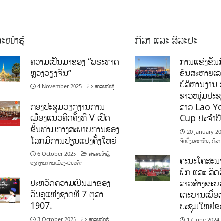
ະໜ້າຮູ້
ກິລາ ແລະ ສິລະປະ
ຄວາມເປັນມາຂອງ “ພຣະທາດ
ການແຂ່ງຂັນກ
ຫຼວງວຽງຈັນ”
ຂັນສະຫາຍເ
ບໍລິຫານງານ 
4 November 2025
ສາລະໜ້າຮູ້
ຊາວໜຸ່ມປະຊາ
ກອງປະຊຸມວຽກງານການ
ລາວ Lao Y
ເມືອງແນວຄິດຄັ້ງທີ V ເປີດ
Cup ປະຈຳປ
ຂຶ້ນທ່າມກາງສະພາບການຂອງ
20 January 2
ໂລກມີການປ່ຽນແປງຄັ້ງໃຫຍ່
ຈັດຕັ້ງມະຫາຊົນ
,
ກິລາ
6 October 2025
ສາລະໜ້າຮູ້
,
ຄະນະໂຄສະນາ
ວຽກງານການເມືອງ-ແນວຄິດ
ພັກ ແລະ ລັດວ
ປະຫວັດຄວາມເປັນມາຂອງ
ລາວສ້າງຂະບວ
ວັນຄູແຫ່ງຊາດທີ 7 ຕຸລາ
ເຕະບານເພື່ອ
1907.
ປະຊຸມໃຫຍ່ຂ
3 October 2025
ສາລະໜ້າຮູ້
17 June 2024