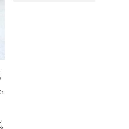
ນ
ິ
ໍາ
ຍ
ວັນ