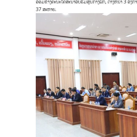
ອ້ອມຂ້າງຄະນະໂຄສະນາອົບຮົມສູນກາງພັກ, ຕາງຫນ້າ 3 ອົງກ
37 ສະຫາຍ.