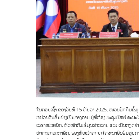
ໃນຕອນເຊົ້າ ຂອງວັນທີ 15 ທັນວາ 2025, ໜ່ວຍພັກກົມຂໍ້ມູ
ຫນ່ວຍຕົນຂຶ້ນຢ່າງເປັນທາງການ ຢູ່ທີ່ຫ້ອງ ປະຊຸມໃຫຍ່ ຄະ
ເລຂາໜ່ວຍພັກ, ຫົວໜ້າກົມຂໍ້ມູນຂ່າວສານ ແລະ ເປັນກຽດຢ່າ
ປະທານກວດກາພັກ, ຮອງຫົວໜ້າຄະ ນະໂຄສະນາອົບຮົມສູນກາງພັ