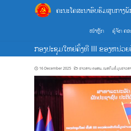
Skip
ຄະນະໂຄສະນາອົບຮົມສູນກາງພັ
to
content
ໜ້າຫຼັກ
ຮູ້ຈັກ ຄ
ກອງປະຊຸມໃຫຍ່ຄັ້ງທີ III ຂອງຫນ່ວຍ
16 December 2025
ຂ່າວສານ ຄອສພ
,
ເພສກົມຂໍ້ມູນຂ່າວສ