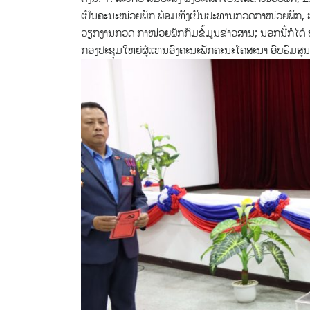
ເປັນຄະນະໜ່ວຍພັກ ພ້ອມທັງເປັນປະທານກວດກາໜ່ວຍພັກ, ພ້ອ
ວຽກງານກວດ ກາໜ່ວຍພັກກົມຂໍ້ມູນຂ່າວສານ; ນອກນີ້ກໍ່ໄດ້ ປ
ກອງປະຊຸມໃຫຍ່ຜູ້ແທນອົງຄະນະພັກຄະນະໂຄສະນາ ອົບຮົມສູນກາ