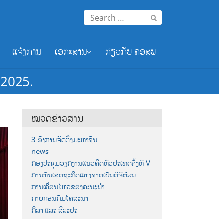
Search
for:
ແຈ້ງການ
ເອກະສານ
ກ່ຽວກັບ ຄອສພ
າ 2025.
ໝວດຂ່າວສານ
3 ອົງການຈັດຕັ້ງມະຫາຊົນ
news
ກອງປະຊຸມວຽກງານແນວຄິດທົ່ວປະເທດຄັ້ງທີ V
ການຫັນເສດຖະກິດແຫ່ງຊາດເປັນດີຈີຕ໋ອນ
ການເຄື່ອນໄຫວຂອງຄະນະນຳ
ກາບກອນກົມໂຄສະນາ
ກິລາ ແລະ ສິລະປະ