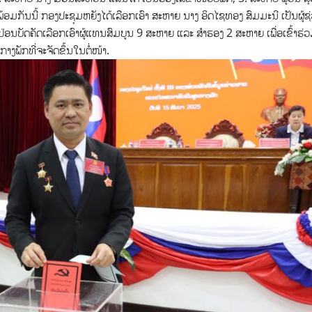
ມກັນນີ້ ກອງປະຊຸມຫຍັງໄດ້ເລືອກເອົາ ສະຫາຍ ນາງ ອິດໄຊທອງ ສົມມະນີ ເປັນຜູ້ຊ
່ອນບັດຄັດເລືອກເອົາຜູ້ແທນສົມບູນ 9 ສະຫາຍ ແລະ ສໍາຮອງ 2 ສະຫາຍ ເພື່ອເຂົ້າຮ່
ງພັກທີ່ຈະຈັດຂຶ້ນໃນຕໍ່ໜ້າ.