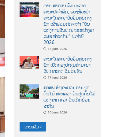
ທ່ານ ສາຄອນ ພົມມະລາດ
ຄະນະປະຈໍາພັກ, ຮອງຫົວໜ້າ
ຄະນະໂຄສະນາອົບຮົມສູນກາງ
ພັກ ເຂົ້າຮ່ວມກິດຈະກຳ “ວັນ
ແຫ່ງການສົນທະນາລະຫວ່າງອາ
ລະຍະທຳສາກົນ” ປະຈຳປີ
2026
17 June 2026
ຄະນະໂຄສະນາອົບຮົມສູນກາງ
ພັກ ເປີດກອງປະຊຸມສຳມະນາ
ວິທະຍາສາດ ສຶ່ມວນຊົນ
17 June 2026
ຄອສພ ສ້າງຂະບວນການປູກ
ຕົ້ນໄມ້ ສະຫລອງ ວັນປູກຕົ້ນໄມ້
ແຫ່ງຊາດ ແລະ ວັນເດັກນ້ອຍ
ສາກົນ
10 June 2026
ອ່ານເພີ່ມ