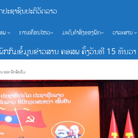
ກປະຊາຊົນປະຕິວັດລາວ
ອສພ
ການເຄື່ອນໄຫວ
ມະຕິ,ຄຳສັ່ງຂອງພັກ
ວາລະສານ
ພັກກົມຂໍ້ມູນຂ່າວສານ ຄອສພ ຄັ້ງວັນທີ 15 ທັນວ
ານ ແລະ ຝຶກອົບຮົມ