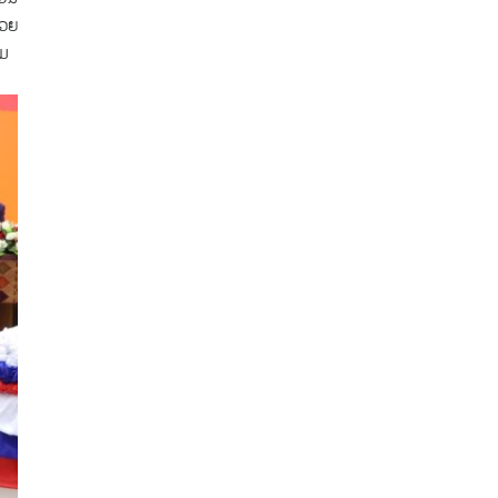
່ວຍ
ວມ