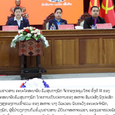
ນຂ່າວສານ ຄະນະໂຄສະນາອົບ ຮົມສູນກາງພັກ ຈັດກອງປະຊຸມໃຫຍ່ ຄັ້ງທີ III ຂອງ
ນະໂຄສະນາອົບຮົມສູນກາງພັກ ໂດຍການເປັນປະທານຂອງ ສະຫາຍ ສົມປະສົງ ພົງປະເສີດ
ງສູງຂອງການເຂົ້າຮ່ວມ ຂອງ ສະຫາຍ ນາງ ວິລະວອນ ພັນທະວົງ ຄະນະປະຈໍາພັກ,
ກ, ຜູ້ຊີ້ນໍາວຽກງານກົມຂໍ້ມູນຂ່າວສານ
ມີບັນດາສະຫາຍເລຂາ, ຮອງເລຂາໜ່ວຍພັ