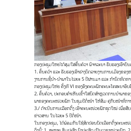
ກອງປະຊຸມໃຫຍ່ໄດ້ສຸມໃສ່ຄົ້ນຄ້ວາ ພິຈາລະນາ ຮັບຮອງເອົາບັນດາເ
1. ຄົ້ນຄວ້າ ແລະ ຮັບຮອງເອົາຮ່າງບົດລາຍງານການເມືອງຂອງໜ
ງານການຊີ້ນໍາ-ນໍາພາໃນໄລຍະ 5 ປີຜ່ານມາ ແລະ ກໍານົດທິດທາ
ກອງປະຊຸມໃຫ່ຍ ຄັ້ງທີ VI ຂອງອົງຄະນະພັກຄະນະໂຄສະນາອົບຮົມ
2. ຄົ້ນຄ້ວາ, ປະກອບຄຳເຫັນເຂົ້າໃສ່ບົດສຳຫຼວດການນໍາພາຂ
ພາຂອງຄະນະໜ່ວຍພັກ ໃນຊຸມປີຕໍ່ໜ້າ ໃຫ້ສົມ ຄູ່ກັບໜ້າທີ່ກ
3./ ດໍາເນີນການເລືອກຕັ້ງ ເອົາຄະນະໜ່ວຍພັກຊຸດໃໝ່ ເພື່ອສືບຕໍ
ຂ່າວສານ ໃນໄລຍະ 5 ປີຕໍ່ໜ້າ.
ໃນກອງປະຊຸມ, ໄດ້ພ້ອມກັນໃຊ້ສິດປ່ອນບັດເລືອກຕັ້ງຄະນະໜ
ດັ່ງນີ້: 1. ສະຫາຍ ສົມປະສົງ ພົງປະເສີດ ເປັນເລຂາໜ່ວຍພັ