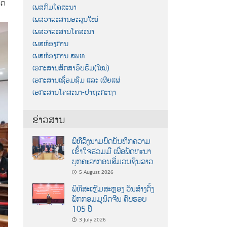
ົດ
ເພສກົມໂຄສະນາ
ເພສວາລະສານອະລຸນໃໝ່
ເພສວາລະສານໂຄສະນາ
ເພສຫ້ອງການ
ເພສຫ້ອງການ ສພທ
ເອກະສານສຶກສາອົບຮົມ(ໃໝ່)
ເອກະສານເຊື່ອມຊືມ ແລະ ເຜີຍແຜ່
ເອກະສານໂຄສະນາ-ປາຖະກະຖາ
ຂ່າວສານ
ພິທີລົງນາມບົດບັນທຶກຄວາມ
ເຂົ້າໃຈຮ່ວມມື ເພື່ອພັດທະນາ
ບຸກຄະລາກອນສື່ມວນຊົນລາວ
5 August 2026
ພິທີສະເຫຼີມສະຫຼອງ ວັນສ້າງຕັ້ງ
ພັກກອມມູນິດຈີນ ຄົບຮອບ
105 ປີ
3 July 2026