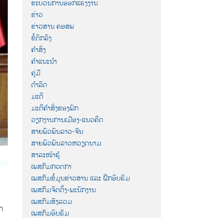
ຂະບວນການອອກແຮງງານ
ຂ່າວ
ຂ່າວສານ ຄອສພ
ຂໍ້ຕົກລົງ
ຄຳສັ່ງ
ຄຳແນະນຳ
ຄູ່ມື
ດຳລັດ
ມະຕິ
ມະຕິຄຳສັ່ງຂອງພັກ
ວຽກງານການເມືອງ-ແນວຄິດ
ສາຍພົວພັນລາວ-ຈີນ
ສາຍພົວພັນລາວຫວຽດນາມ
ສາລະໜ້າຮູ້
ເພສກົມກວດກາ
ເພສກົມຂໍ້ມູນຂ່າວສານ ແລະ ຝຶກອົບຮົມ
ເພສກົມຈັດຕັ້ງ-ພະນັກງານ
ເພສກົມສັງລວມ
ກ
ເພສກົມອົບຮົມ