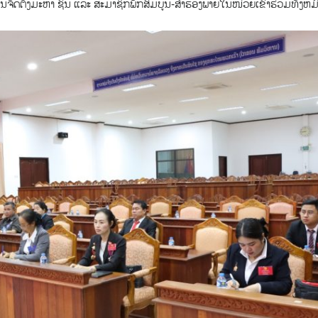
ານຈັດຕັ້ງມະຫາ ຊົນ ແລະ ສະມາຊິກພັກສົມບູນ-ສໍາຮອງພາຍໃນໜ່ວຍເຂົ້າຮ່ວມທັງຫມ