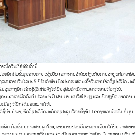
ນື້ອໃນທີ່ສຳຄັນດັ່ງນີ້:
່ວຍພັກກົມຂໍ້ມູນຂ່າວສານ ເຊິ່ງເປັນ ເອກະສານສໍາຄັນກ່ຽວກັບການສະຫຼຸບຕີລາຄາຜົ
ງແຜນການໃນໄລຍະ 5 ປີໃນຕໍ່ໜ້າ ເພື່ອປະກອບສ່ວນເຂົ້າໃນການຈັດຕັ້ງປະຕິບັດ ມະຕ
ສູນກາງພັກ ເຂົ້າສູ່ຊີວິດຕົວຈິງໃຫ້ບັນລຸຜົນສຳເລັດຕາມຄາດໝາຍທີ່ວາງໄວ້.
ອງຄະນະໜ່ວຍພັກກົມໃນໄລຍະ 5 ປີ ຜ່ານມາ, ແນໃສ່ປັບປຸງ ແລະ ຍົກສູງບົດ ບາດການນ
ານເມືອງ ທີ່ພັກໄດ້ມອບໝາຍໃຫ້.
່ຊີ້ນໍາ-ນໍາພາ, ຈັດຕັ້ງປະຕິບັດມະຕິກອງປະຊຸມໃຫ່ຍຄັ້ງທີ III ຂອງໜ່ວຍພັກກົມຂໍ້ມູນ
່ວຍພັກ ກົມຂໍ້ມູນຂ່າວສານຊຸດໃໝ່, ຜ່ານການປ່ອນບັດສາມາດເລືອກໄດ້ບັນ ດາສະຫາ
ກ, 2. ສະຫາຍ ນາງ ມອນສະຫວັນ ແສນໄຕ ເປັນຮອງເລຂາໜ່ວຍພັກ, 3. ສະຫາຍ ພູວັນ ສຸ