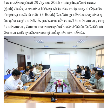
ໃນຕອນເຊົ້າຂອງວັນທີ 29 ມັງກອນ 2026 ທີ່ ຫ້ອງປະຊຸມໃຫຍ່ ຄອສພ
(ຫຼັກ6) ກົມຂໍ້ມູນ ຂ່າວສານ ໄດ້ຈັດຊຸດຝຶກອົບຮົມການຄຸ້ມຄອງ, ນໍາໃຊ້ລະບົບ
ຫ້ອງສະໝຸດເອເລັກໂຕຣນິກ (E-Book) ໂດຍໃຫ້ກຽດເຂົ້າຮ່ວມຂອງ ທ່ານ ພູ
ວັນ ສຸວັນ ຮອງຫົວໜ້າກົມຂໍ້ມູນຂ່າວສານ ເຂົ້າ ຮ່ວມມີ ຫົວໜ້າ ພະແນກ, ຮອງ
ຫົວໜ້າພະແນກ, ວິທະຍາກອນຈາກສະຖາບັນຄົ້ນຄວ້ານໍາໃຊ້ເຕັກໂນໂລຊີອັດສະ
ລິຍະ ແລະ ພະນັກງານວິຊາການຂອງກົມຂໍ້ມູນຂ່າວສານ ເຂົ້າຮ່ວມ