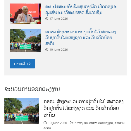
ຄະນະໂຄສະນາອົບຮົມສູນກາງພັກ ເປີດກອງປະ
ຊຸມສຳມະນາວິທະຍາສາດ ສຶ່ມວນຊົນ
17 June 2026
ຄອສພ ສ້າງຂະບວນການປູກຕົ້ນໄມ້ ສະຫລອງ
ວັນປູກຕົ້ນໄມ້ແຫ່ງຊາດ ແລະ ວັນເດັກນ້ອຍ
ສາກົນ
10 June 2026
ອ່ານເພີ່ມ
ຂະບວນການອອກແຮງງານ
ຄອສພ ສ້າງຂະບວນການປູກຕົ້ນໄມ້ ສະຫລອງ
ວັນປູກຕົ້ນໄມ້ແຫ່ງຊາດ ແລະ ວັນເດັກນ້ອຍ
ສາກົນ
10 June 2026
news
,
ຂະບວນການອອກແຮງງານ
,
ຂ່າວສານ
ຄອສພ