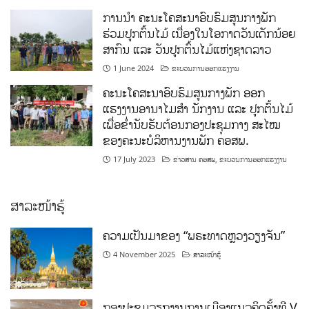
ການນໍາ ຄະນະໂຄສະນາອົບຮົມສູນກາງພັກ
ຮ່ວມປູກຕົ້ນໄມ້ ເນື່ອງໃນໂອກາດວັນເດັກນ້ອຍ
ສາກົນ ແລະ ວັນປູກຕົ້ນໄມ້ແຫ່ງຊາດລາວ
1 June 2024
ຂະບວນການອອກແຮງງານ
ຄະນະໂຄສະນາອົບຮົມສູນກາງພັກ ອອກ
ແຮງງານອານາໄມສໍາ ນັກງານ ແລະ ປູກຕົ້ນໄມ້
ເພື່ອຂໍ່ານັບຮັບຕ້ອນກອງປະຊຸມກາງ ສະໄໝ
ຂອງຄະນະບໍລິຫານງານພັກ ຄອສພ.
17 July 2023
ຂ່າວສານ ຄອສພ
,
ຂະບວນການອອກແຮງງານ
ສາລະໜ້າຮູ້
ຄວາມເປັນມາຂອງ “ພຣະທາດຫຼວງວຽງຈັນ”
4 November 2025
ສາລະໜ້າຮູ້
ກອງປະຊຸມວຽກງານການເມືອງແນວຄິດຄັ້ງທີ V