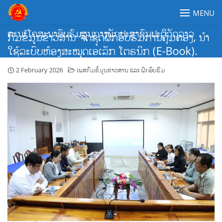
Skip
MENU
to
content
ຄະນະໂຄສະນາອົບຮົມສູນກາງພັກປະຊາຊົນປະຕິວັດລາວ
ກົມຂໍ້ມູນຂ່າວສານ ຈັດຊຸດຝຶກອົບຮົມການຄຸ້ມຄອງ, ນຳ
ໃຊ້ລະບົບຫ້ອງສະໝຸດເອເລັກ ໂຕຣນິກ (E-Book).
2 February 2026
ເພສກົມຂໍ້ມູນຂ່າວສານ ແລະ ຝຶກອົບຮົມ