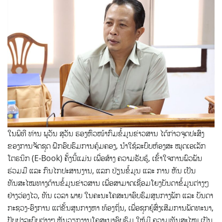
ໃນພິທີ ທ່ານ ພູວັນ ສຸວັນ ຮອງຫົວໜ້າກົມຂໍ້ມູນຂ່າວສານ ໄດ້ກ່າວຈຸດປະສົງ
ຂອງການຈັດຊຸດ ຝຶກອົບຮົມການຄຸ້ມຄອງ, ນໍາໃຊ້ລະບົບຫ້ອງສະ ໝຸດເອເລັກ
ໂຕຣນິກ (E-Book) ຄັ້ງນີ້ແມ່ນ ເພື່ອສ້າງ ຄວາມຮັບຮູ້, ເຂົ້າໃຈການພົວພັນ
ຮ່ວມມື ແລະ ກົນໄກປະສານງານ, ແລກ ປ່ຽນຂໍ້ມູນ ແລະ ການ ຫັນ ເປັນ
ທັນສະໄໝທາງດ້ານຂໍ້ມູນຂ່າວສານ ເພື່ອສາມາດເຊື່ອມໂຍງບັນດາຂໍ້ມູນຕ່າງໆ
ຢ່າງວ່ອງໄວ, ທັນ ເວລາ ພາຍ ໃນຄະນະໂຄສະນາອົບຮົມສູນກາງພັກ ແລະ ບັນດາ
ກະຊວງ-ອົງການ ແຕ່ຂັ້ນສູນກາງຫາ ທ້ອງຖິ່ນ, ເພື່ອຊຸກຍູ້ສົ່ງເສີມການພັດທະນາ,
ປັບປຸງລະບົບຕ່າງໆ ຫັນວຽກງານໂຄສະນາອົບຮົມ ໃຫ້ມີ ຄວາມທັນສະໄໝ ເປັນ