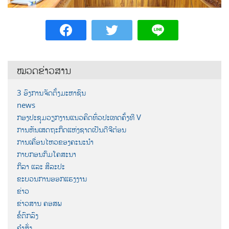
ໝວດຂ່າວສານ
3 ອົງການຈັດຕັ້ງມະຫາຊົນ
news
ກອງປະຊຸມວຽກງານແນວຄິດທົ່ວປະເທດຄັ້ງທີ V
ການຫັນເສດຖະກິດແຫ່ງຊາດເປັນດີຈີຕ໋ອນ
ການເຄື່ອນໄຫວຂອງຄະນະນຳ
ກາບກອນກົມໂຄສະນາ
ກິລາ ແລະ ສິລະປະ
ຂະບວນການອອກແຮງງານ
ຂ່າວ
ຂ່າວສານ ຄອສພ
ຂໍ້ຕົກລົງ
ຄຳສັ່ງ