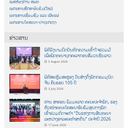
ເພສຫ້ອງການ ສພທ
ເອກະສານສຶກສາອົບຮົມ(ໃໝ່)
ເອກະສານເຊື່ອມຊືມ ແລະ ເຜີຍແຜ່
ເອກະສານໂຄສະນາ-ປາຖະກະຖາ
ຂ່າວສານ
ພິທີລົງນາມບົດບັນທຶກຄວາມເຂົ້າໃຈຮ່ວມມື
ເພື່ອພັດທະນາບຸກຄະລາກອນສື່ມວນຊົນລາວ
5 August 2026
ພິທີສະເຫຼີມສະຫຼອງ ວັນສ້າງຕັ້ງພັກກອມມູນິດ
ຈີນ ຄົບຮອບ 105 ປີ
3 July 2026
ທ່ານ ສາຄອນ ພົມມະລາດ ຄະນະປະຈໍາພັກ, ຮອງ
ຫົວໜ້າຄະນະໂຄສະນາອົບຮົມສູນກາງພັກ
ເຂົ້າຮ່ວມກິດຈະກຳ “ວັນແຫ່ງການສົນທະນາ
ລະຫວ່າງອາລະຍະທຳສາກົນ” ປະຈຳປີ 2026
17 June 2026