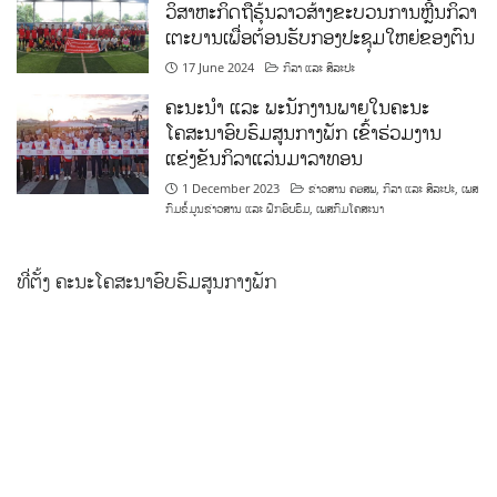
ວິສາຫະກິດຖືຮຸ້ນລາວສ້າງຂະບວນການຫຼີ້ນກິລາ
ເຕະບານເພື່ອຕ້ອນຮັບກອງປະຊຸມໃຫຍ່ຂອງຕົນ
17 June 2024
ກິລາ ແລະ ສິລະປະ
ຄະນະນຳ ແລະ ພະນັກງານພາຍໃນຄະນະ
ໂຄສະນາອົບຮົມສູນກາງພັກ ເຂົ້າຮ່ວມງານ
ແຂ່ງຂັນກິລາແລ່ນມາລາທອນ
1 December 2023
ຂ່າວສານ ຄອສພ
,
ກິລາ ແລະ ສິລະປະ
,
ເພສ
ກົມຂໍ້ມູນຂ່າວສານ ແລະ ຝຶກອົບຮົມ
,
ເພສກົມໂຄສະນາ
ທີ່ຕັ້ງ ຄະນະໂຄສະນາອົບຮົມສູນກາງພັກ