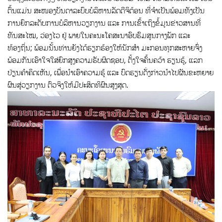
ຕົ້ນແມ່ນ ສະໜອງບັນດາລະບົບບໍລິຫານລັດດີຈິຕ້ອນ ທີ່ຈໍາເປັນພ້ອມທັງເປັນ
ການຍົກລະດັບການບໍລິຫານວຽກງານ ແລະ ການເຂົ້າເຖິງຂໍ້ມູນຂ່າວສານທີ່
ທັນສະໄໝ, ວ່ອງໄວ ຢູ່ ພາຍໃນຄະນະໂຄສະນາອົບຮົມສູນກາງພັກ ແລະ
ທ້ອງຖິ່ນ; ພ້ອມນັ້ນທ່ານຍັງໄດ້ຮຽກຮ້ອງໃຫ້ນັກສຳ ມະກອນທຸກສະຫາຍຈົ່ງ
ພ້ອມກັນເອົາໃຈໃສ່ຍົກສູງຄວາມຮັບຜິດຊອບ, ຕັ້ງໃຈຄົ້ນຄວ້າ ຮຽນຮູ້, ແລກ
ປ່ຽນຄໍາຄິດເຫັນ, ເພື່ອນໍາເອົາຄວາມຮູ້ ແລະ ບົດຮຽນດັ່ງກ່າວນໍາໄປຜັນຂະຫຍາຍ
ຜົນສູ່ວຽກງານ ຕົວຈິງໃຫ້ມີປະສິດທິຜົນສູງສຸດ.