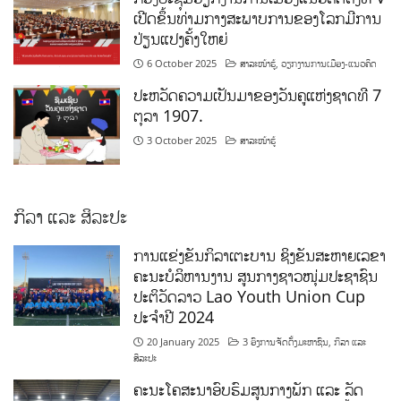
ເປີດຂຶ້ນທ່າມກາງສະພາບການຂອງໂລກມີການ
ປ່ຽນແປງຄັ້ງໃຫຍ່
6 October 2025
ສາລະໜ້າຮູ້
,
ວຽກງານການເມືອງ-ແນວຄິດ
ປະຫວັດຄວາມເປັນມາຂອງວັນຄູແຫ່ງຊາດທີ 7
ຕຸລາ 1907.
3 October 2025
ສາລະໜ້າຮູ້
ກິລາ ແລະ ສິລະປະ
ການແຂ່ງຂັນກິລາເຕະບານ ຊິງຂັນສະຫາຍເລຂາ
ຄະນະບໍລິຫານງານ ສູນກາງຊາວໜຸ່ມປະຊາຊົນ
ປະຕິວັດລາວ Lao Youth Union Cup
ປະຈຳປີ 2024
20 January 2025
3 ອົງການຈັດຕັ້ງມະຫາຊົນ
,
ກິລາ ແລະ
ສິລະປະ
ຄະນະໂຄສະນາອົບຮົມສູນກາງພັກ ແລະ ລັດ