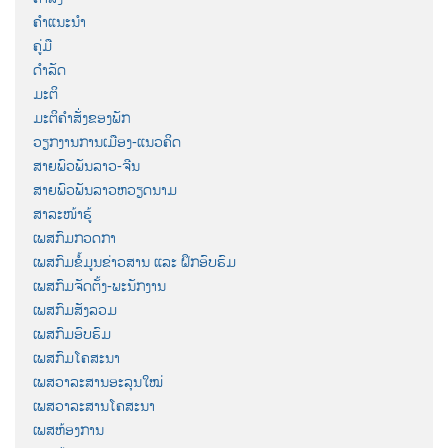
ຄຳແນະນຳ
ຄູ່ມື
ດຳລັດ
ມະຕິ
ມະຕິຄຳສັ່ງຂອງພັກ
ວຽກງານການເມືອງ-ແນວຄິດ
ສາຍພົວພັນລາວ-ຈີນ
ສາຍພົວພັນລາວຫວຽດນາມ
ສາລະໜ້າຮູ້
ເພສກົມກວດກາ
ເພສກົມຂໍ້ມູນຂ່າວສານ ແລະ ຝຶກອົບຮົມ
ເພສກົມຈັດຕັ້ງ-ພະນັກງານ
ເພສກົມສັງລວມ
ເພສກົມອົບຮົມ
ເພສກົມໂຄສະນາ
ເພສວາລະສານອະລຸນໃໝ່
ເພສວາລະສານໂຄສະນາ
ເພສຫ້ອງການ