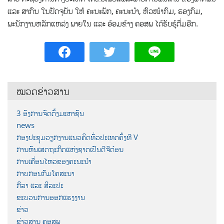
ແລະ ສາກົນ ໃນປັດຈຸບັນ ໃຫ້ ຄະນະພັກ, ຄະນະນຳ, ຫົວໜ້າກົມ, ຮອງກົມ,
ພະນັກງານຫລັກແຫລ່ງ ພາຍໃນ ແລະ ອ້ອມຂ້າງ ຄອສພ ໄດ້ຮັບຮູ້ຕື່ມອີກ.
ໝວດຂ່າວສານ
3 ອົງການຈັດຕັ້ງມະຫາຊົນ
news
ກອງປະຊຸມວຽກງານແນວຄິດທົ່ວປະເທດຄັ້ງທີ V
ການຫັນເສດຖະກິດແຫ່ງຊາດເປັນດີຈີຕ໋ອນ
ການເຄື່ອນໄຫວຂອງຄະນະນຳ
ກາບກອນກົມໂຄສະນາ
ກິລາ ແລະ ສິລະປະ
ຂະບວນການອອກແຮງງານ
ຂ່າວ
ຂ່າວສານ ຄອສພ