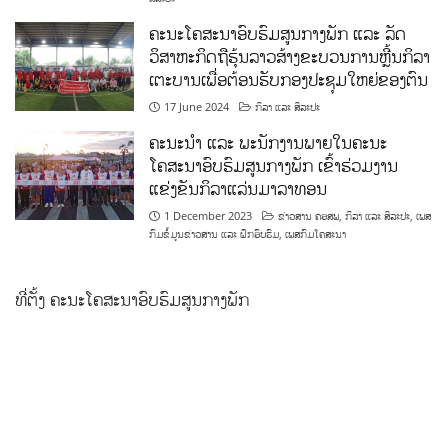
ຄະນະໂຄສະນາອົບຮົມສູນກາງພັກ ແລະ ລັດ
ວິສາຫະກິດຖືຮຸ້ນລາວສ້າງຂະບວນການຫຼີ້ນກິລາ
ເຕະບານເພື່ອຕ້ອນຮັບກອງປະຊຸມໃຫຍ່ຂອງຕົນ
17 June 2024
ກິລາ ແລະ ສິລະປະ
ຄະນະນຳ ແລະ ພະນັກງານພາຍໃນຄະນະ
ໂຄສະນາອົບຮົມສູນກາງພັກ ເຂົ້າຮ່ວມງານ
ແຂ່ງຂັນກິລາແລ່ນມາລາທອນ
1 December 2023
ຂ່າວສານ ຄອສພ
,
ກິລາ ແລະ ສິລະປະ
,
ເພສ
ກົມຂໍ້ມູນຂ່າວສານ ແລະ ຝຶກອົບຮົມ
,
ເພສກົມໂຄສະນາ
ທີ່ຕັ້ງ ຄະນະໂຄສະນາອົບຮົມສູນກາງພັກ