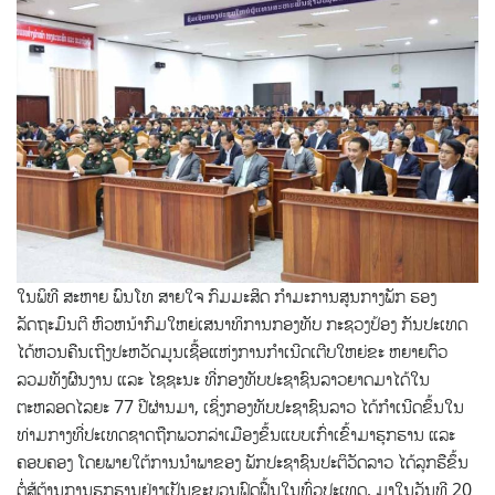
ໃນພິທີ ສະຫາຍ ພົນໂທ ສາຍໃຈ ກົມມະສິດ ກຳມະການສູນກາງພັກ ຮອງ
ລັດຖະມົນຕີ ຫົວຫນ້າກົມໃຫຍ່ເສນາທິການກອງທັບ ກະຊວງປ້ອງ ກັນປະເທດ
ໄດ້ຫວນຄືນເຖີງປະຫວັດມູນເຊື້ອແຫ່ງການກຳເນີດເຕີບໃຫຍ່ຂະ ຫຍາຍຕົວ
ລວມທັງຜົນງານ ແລະ ໄຊຊະນະ ທີ່ກອງທັບປະຊາຊົນລາວຍາດມາໄດ້ໃນ
ຕະຫລອດໄລຍະ 77 ປີຜ່ານມາ, ເຊິ່ງກອງທັບປະຊາຊົນລາວ ໄດ້ກຳເນີດຂຶ້ນໃນ
ທ່າມກາງທີ່ປະເທດຊາດຖືກພວກລ່າເມືອງຂຶ້ນແບບເກົ່າເຂົ້າມາຮຸກຮານ ແລະ
ຄອບຄອງ ໂດຍພາຍໃຕ້ການນໍາພາຂອງ ພັກປະຊາຊົນປະຕິວັດລາວ ໄດ້ລຸກຮືຂຶ້ນ
ຕໍ່ສູ້ຕ້ານການຮຸກຮານຢ່າງເປັນຂະບວນຟົດຟື້ນໃນທົ່ວປະເທດ, ມາໃນວັນທີ 20