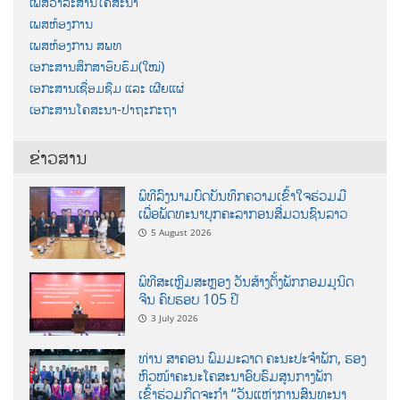
ເພສວາລະສານໂຄສະນາ
ເພສຫ້ອງການ
ເພສຫ້ອງການ ສພທ
ເອກະສານສຶກສາອົບຮົມ(ໃໝ່)
ເອກະສານເຊື່ອມຊືມ ແລະ ເຜີຍແຜ່
ເອກະສານໂຄສະນາ-ປາຖະກະຖາ
ຂ່າວສານ
ພິທີລົງນາມບົດບັນທຶກຄວາມເຂົ້າໃຈຮ່ວມມື
ເພື່ອພັດທະນາບຸກຄະລາກອນສື່ມວນຊົນລາວ
5 August 2026
ພິທີສະເຫຼີມສະຫຼອງ ວັນສ້າງຕັ້ງພັກກອມມູນິດ
ຈີນ ຄົບຮອບ 105 ປີ
3 July 2026
ທ່ານ ສາຄອນ ພົມມະລາດ ຄະນະປະຈໍາພັກ, ຮອງ
ຫົວໜ້າຄະນະໂຄສະນາອົບຮົມສູນກາງພັກ
ເຂົ້າຮ່ວມກິດຈະກຳ “ວັນແຫ່ງການສົນທະນາ