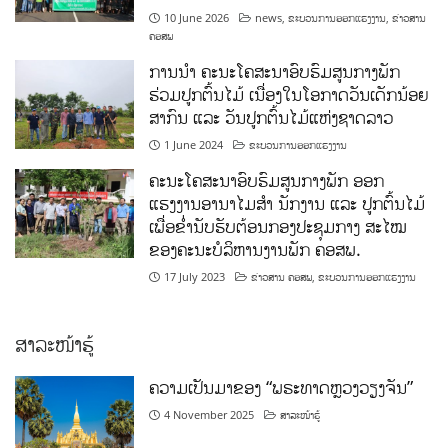
10 June 2026
news
,
ຂະບວນການອອກແຮງງານ
,
ຂ່າວສານ
ຄອສພ
ການນໍາ ຄະນະໂຄສະນາອົບຮົມສູນກາງພັກ
ຮ່ວມປູກຕົ້ນໄມ້ ເນື່ອງໃນໂອກາດວັນເດັກນ້ອຍ
ສາກົນ ແລະ ວັນປູກຕົ້ນໄມ້ແຫ່ງຊາດລາວ
1 June 2024
ຂະບວນການອອກແຮງງານ
ຄະນະໂຄສະນາອົບຮົມສູນກາງພັກ ອອກ
ແຮງງານອານາໄມສໍາ ນັກງານ ແລະ ປູກຕົ້ນໄມ້
ເພື່ອຂໍ່ານັບຮັບຕ້ອນກອງປະຊຸມກາງ ສະໄໝ
ຂອງຄະນະບໍລິຫານງານພັກ ຄອສພ.
17 July 2023
ຂ່າວສານ ຄອສພ
,
ຂະບວນການອອກແຮງງານ
ສາລະໜ້າຮູ້
ຄວາມເປັນມາຂອງ “ພຣະທາດຫຼວງວຽງຈັນ”
4 November 2025
ສາລະໜ້າຮູ້