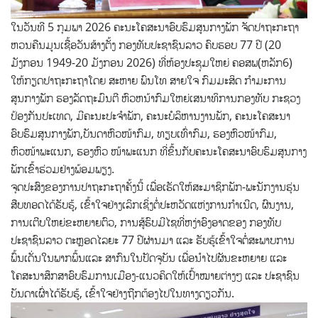
ໃນວັນທີ 5 ກຸມພາ 2026 ຄະນະໂຄສະນາອົບຮົມສູນກາງພັກ ຈັດປາຖະກະຖາ
ຫວນຄືນມູນເຊື້ອວັນສ້າງຕັ້ງ ກອງທັບປະຊາຊົນລາວ ຄົບຮອບ 77 ປີ (20
ມັງກອນ 1949-20 ມັງກອນ 2026) ທີ່ຫ້ອງປະຊຸມໃຫຍ່ ຄອສພ(ຫລັກ6)
ໃຫ້ກຽດປາຖະກະຖາໂດຍ ສະຫາຍ ພົນໂທ ສາຍໃຈ ກົມມະສິດ ກຳມະການ
ສູນກາງພັກ ຮອງລັດຖະມົນຕີ ຫົວຫນ້າກົມໃຫຍ່ເສນາທິການກອງທັບ ກະຊວງ
ປ້ອງກັນປະເທດ, ມີຄະນະປະຈໍາພັກ, ຄະນະບໍລິຫານງານພັກ, ຄະນະໂຄສະນາ
ອົບຮົມສູນກາງພັກ,ບັນດາຫົວໜ້າກົມ, ທຽບເທົ່າກົມ, ຮອງຫົວໜ້າກົມ,
ຫົວໜ້າພະແນກ, ຮອງຫົວ ໜ້າພະແນກ ທີ່ຂຶ້ນກັບຄະນະໂຄສະນາອົບຮົມສູນກາງ
ພັກເຂົ້າຮ່ວມຢ່າງພ້ອມພຽງ.
ຈຸດປະສົງຂອງການປາຖະກະຖາຄັ້ງນີ້ ເພື່ອເຮັດໃຫ້ສະມາຊິກພັກ-ພະນັກງານຮຸ່ນ
ສືບທອດໄດ້ຮັບຮູ້, ເຂົ້າໃຈຢ່າງເລິກເຊິ່ງຕໍ່ປະຫວັດແຫ່ງການກຳເນີດ, ຜົນງານ,
ການເຕີບໃຫຍ່ຂະຫຍາຍຕົວ, ການສູ້ຮົບມີໄຊທີ່ຫງ່າອົງອາດຂອງ ກອງທັບ
ປະຊາຊົນລາວ ຕະຫຼອດໄລຍະ 77 ປີຜ່ານມາ ແລະ ຮັບຮູ້ເຂົ້າໃຈຕໍ່ສະພາບການ
ພົ້ນເດັ່ນໃນພາກພຶ້ນແລະ ສາກົນໃນປັດຈຸບັນ ເພື່ອນໍາໄປຜັນຂະຫຍາຍ ແລະ
ໂຄສະນາສຶກສາອົບຮົມການເມືອງ-ແນວຄິດໃຫ້ເປົ້າໝາຍຕ່າງໆ ແລະ ປະຊາຊົນ
ບັນດາເຜົ່າໄດ້ຮັບຮູ້, ເຂົ້າໃຈຢ່າງຖືກຕ້ອງໄປໃນທາງດຽວກັນ.