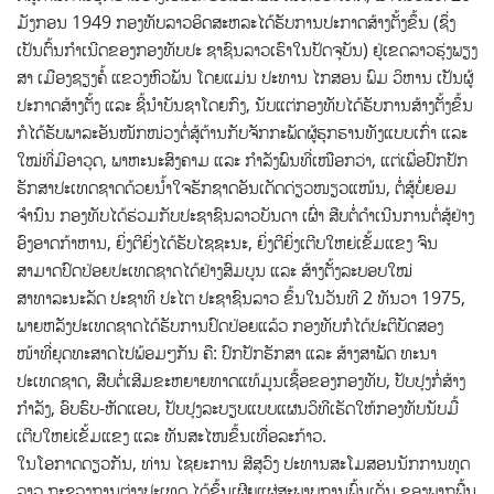
ມັງກອນ 1949 ກອງທັບລາວອິດສະຫລະໄດ້ຮັບການປະກາດສ້າງຕັ້ງຂຶ້ນ (ຊຶ່ງ
ເປັນຕົ້ນກຳເນີດຂອງກອງທັບປະ ຊາຊົນລາວເຮົາໃນປັດຈຸບັນ) ຢູ່ເຂດລາວຮຸ່ງພຽງ
ສາ ເມືອງຊຽງຄໍ້ ແຂວງຫົວພັນ ໂດຍແມ່ນ ປະທານ ໄກສອນ ພົມ ວິຫານ ເປັນຜູ້
ປະກາດສ້າງຕັ້ງ ແລະ ຊີ້ນຳບັນຊາໂດຍກົງ, ນັບແຕ່ກອງທັບໄດ້ຮັບການສ້າງຕັ້ງຂຶ້ນ
ກໍໄດ້ຮັບພາລະອັນໜັກໜ່ວງຕໍ່ສູ້ຕ້ານກັບຈັກກະພັດຜູ້ຮຸກຮານທັງແບບເກົ່າ ແລະ
ໃໝ່ທີ່ມີອາວຸດ, ພາຫະນະສົງຄາມ ແລະ ກຳລັງພົນທີ່ເໜືອກວ່າ, ແຕ່ເພື່ອປົກປັກ
ຮັກສາປະເທດຊາດດ້ວຍນໍ້າໃຈຮັກຊາດອັນເດັດດ່ຽວໜຽວແໜ້ນ, ຕໍ່ສູ້ບໍ່ຍອມ
ຈຳນົນ ກອງທັບໄດ້ຮ່ວມກັບປະຊາຊົນລາວບັນດາ ເຜົ່າ ສືບຕໍ່ດໍາເນີນການຕໍ່ສູ້ຢ່າງ
ອົງອາດກ້າຫານ, ຍິ່ງຕີຍິ່ງໄດ້ຮັບໄຊຊະນະ, ຍິ່ງຕີຍິ່ງເຕີບໃຫຍ່ເຂັ້ມແຂງ ຈົນ
ສາມາດປົດປ່ອຍປະເທດຊາດໄດ້ຢ່າງສົມບູນ ແລະ ສ້າງຕັ້ງລະບອບໃໝ່
ສາທາລະນະລັດ ປະຊາທິ ປະໄຕ ປະຊາຊົນລາວ ຂຶ້ນໃນວັນທີ 2 ທັນວາ 1975,
ພາຍຫລັງປະເທດຊາດໄດ້ຮັບການປົດປ່ອຍແລ້ວ ກອງທັບກໍໄດ້ປະຕິບັດສອງ
ໜ້າທີ່ຍຸດທະສາດໄປພ້ອມໆກັນ ຄື: ປົກປັກຮັກສາ ແລະ ສ້າງສາພັດ ທະນາ
ປະເທດຊາດ, ສືບຕໍ່ເສີມຂະຫຍາຍທາດແທ້ມູນເຊື້ອຂອງກອງທັບ, ປັບປຸງກໍ່ສ້າງ
ກຳລັງ, ອົບຮົບ-ຫັດແອບ, ປັບປຸງລະບຽບແບບແຜນວິທີເຮັດໃຫ້ກອງທັບນັບມື້
ເຕີບໃຫຍ່ເຂັ້ມແຂງ ແລະ ທັນສະໄໜຂຶ້ນເທື່ອລະກ້າວ.
ໃນໂອກາດດຽວກັນ, ທ່ານ ໄຊຍະການ ສີສຸວົງ ປະທານສະໂມສອນນັກການທູດ
ລາວ ກະຊວງການຕ່າງປະເທດ ໄດ້ຂຶ້ນເຜີຍແຜ່ສະພາບການພົ້ນເດັ່ນ ຂອງພາກພື້ນ