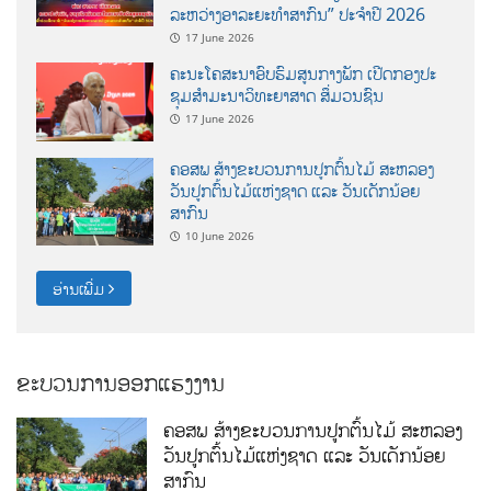
ລະຫວ່າງອາລະຍະທຳສາກົນ” ປະຈຳປີ 2026
17 June 2026
ຄະນະໂຄສະນາອົບຮົມສູນກາງພັກ ເປີດກອງປະ
ຊຸມສຳມະນາວິທະຍາສາດ ສຶ່ມວນຊົນ
17 June 2026
ຄອສພ ສ້າງຂະບວນການປູກຕົ້ນໄມ້ ສະຫລອງ
ວັນປູກຕົ້ນໄມ້ແຫ່ງຊາດ ແລະ ວັນເດັກນ້ອຍ
ສາກົນ
10 June 2026
ອ່ານເພີ່ມ
ຂະບວນການອອກແຮງງານ
ຄອສພ ສ້າງຂະບວນການປູກຕົ້ນໄມ້ ສະຫລອງ
ວັນປູກຕົ້ນໄມ້ແຫ່ງຊາດ ແລະ ວັນເດັກນ້ອຍ
ສາກົນ