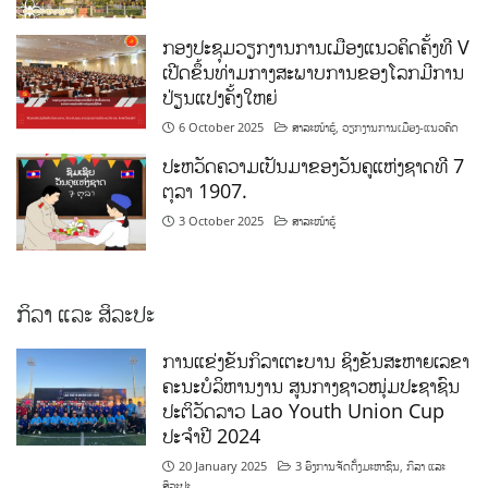
ກອງປະຊຸມວຽກງານການເມືອງແນວຄິດຄັ້ງທີ V
ເປີດຂຶ້ນທ່າມກາງສະພາບການຂອງໂລກມີການ
ປ່ຽນແປງຄັ້ງໃຫຍ່
6 October 2025
ສາລະໜ້າຮູ້
,
ວຽກງານການເມືອງ-ແນວຄິດ
ປະຫວັດຄວາມເປັນມາຂອງວັນຄູແຫ່ງຊາດທີ 7
ຕຸລາ 1907.
3 October 2025
ສາລະໜ້າຮູ້
ກິລາ ແລະ ສິລະປະ
ການແຂ່ງຂັນກິລາເຕະບານ ຊິງຂັນສະຫາຍເລຂາ
ຄະນະບໍລິຫານງານ ສູນກາງຊາວໜຸ່ມປະຊາຊົນ
ປະຕິວັດລາວ Lao Youth Union Cup
ປະຈຳປີ 2024
20 January 2025
3 ອົງການຈັດຕັ້ງມະຫາຊົນ
,
ກິລາ ແລະ
ສິລະປະ