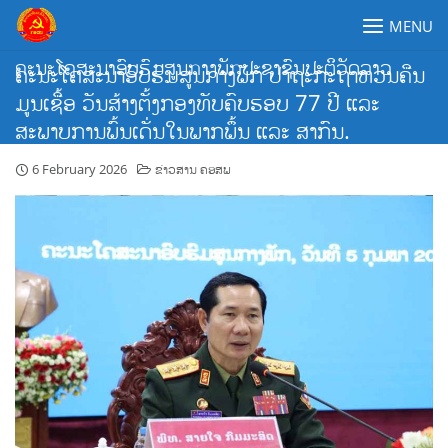
Skip
MENU
to
content
ຄະນະໂຄສະນາອົບຮົມສູນກາງພັກປະຊາຊົນປະຕິວັດລາວ
ຄະນະໂຄສະນາອົບຮົມສູນກາງພັກ ປາຖະກະຖາຫວນຄືນ
ມູນເຊື້ອ ວັນສ້າງຕັ້ງກອງທັບຄົບຮອບ 77 ປີ ແລະ
ສະພາບການພົ້ນເດັ່ນໃນພາກພຶ້ນ ແລະ ສາກົນ.
6 February 2026
ຂ່າວສານ ຄອສພ