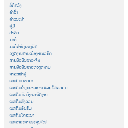
ຂໍ້ຕົກລົງ
ຄຳສັ່ງ
ຄຳແນະນຳ
ຄູ່ມື
ດຳລັດ
ມະຕິ
ມະຕິຄຳສັ່ງຂອງພັກ
ວຽກງານການເມືອງ-ແນວຄິດ
ສາຍພົວພັນລາວ-ຈີນ
ສາຍພົວພັນລາວຫວຽດນາມ
ສາລະໜ້າຮູ້
ເພສກົມກວດກາ
ເພສກົມຂໍ້ມູນຂ່າວສານ ແລະ ຝຶກອົບຮົມ
ເພສກົມຈັດຕັ້ງ-ພະນັກງານ
ເພສກົມສັງລວມ
ເພສກົມອົບຮົມ
ເພສກົມໂຄສະນາ
ເພສວາລະສານອະລຸນໃໝ່