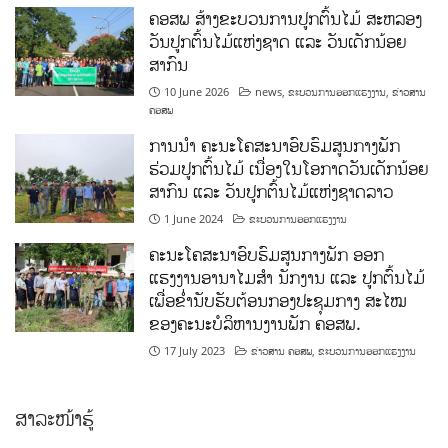
ຄອສພ ສ້າງຂະບວນການປູກຕົ້ນໄມ້ ສະຫລອງ
ວັນປູກຕົ້ນໄມ້ແຫ່ງຊາດ ແລະ ວັນເດັກນ້ອຍ
ສາກົນ
10 June 2026
news
,
ຂະບວນການອອກແຮງງານ
,
ຂ່າວສານ
ຄອສພ
ການນໍາ ຄະນະໂຄສະນາອົບຮົມສູນກາງພັກ
ຮ່ວມປູກຕົ້ນໄມ້ ເນື່ອງໃນໂອກາດວັນເດັກນ້ອຍ
ສາກົນ ແລະ ວັນປູກຕົ້ນໄມ້ແຫ່ງຊາດລາວ
1 June 2024
ຂະບວນການອອກແຮງງານ
ຄະນະໂຄສະນາອົບຮົມສູນກາງພັກ ອອກ
ແຮງງານອານາໄມສໍາ ນັກງານ ແລະ ປູກຕົ້ນໄມ້
ເພື່ອຂໍ່ານັບຮັບຕ້ອນກອງປະຊຸມກາງ ສະໄໝ
ຂອງຄະນະບໍລິຫານງານພັກ ຄອສພ.
17 July 2023
ຂ່າວສານ ຄອສພ
,
ຂະບວນການອອກແຮງງານ
ສາລະໜ້າຮູ້