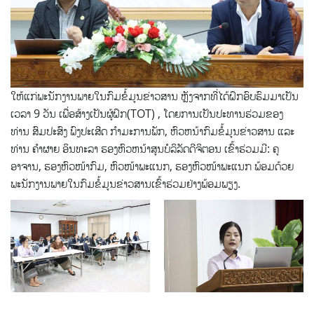
ໃຫ້ແກ່ພະນັກງານພາຍໃນກົມຂໍ້ມູນຂ່າວສານ ຫຼັງຈາກທີ່ໄດ້ຝຶກອົບຮົມມາເປັນ
ເວລາ 9 ວັນ ເພື່ອສ້າງເປັນຜູ້ຝຶກ(TOT) , ໂດຍການເປັນປະທານຮ່ວມຂອງ
ທ່ານ ສົມປະສົງ ພົງປະເສີດ ກຳມະການພັກ, ຫົວຫນ້າກົມຂໍ້ມູນຂ່າວສານ ແລະ
ທ່ານ ຄຳຜາຍ ອິນທະລາ ຮອງຫົວຫນ້າສູນບໍລິລັດດີຈິຕອນ ເຂົ້າຮ່ວມມີ: ຄູ
ອາຈານ, ຮອງຫົວໜ້າກົມ, ຫົວໜ້າພະແນກ, ຮອງຫົວໜ້າພະແນກ ພ້ອມດ້ວຍ
ພະນັກງານພາຍໃນກົມຂໍ້ມູນຂ່າວສານເຂົ້າຮ່ວມຢ່າງພ້ອມພຽງ.