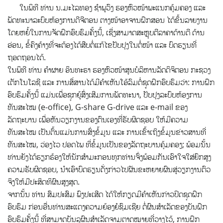
ໃນພິທີ ທ່ານ ນ.ມະໄລທອງ ຊຳພູວົງ ຮອງຫົວໜ້າພະແນກຄຸ້ມຄອງ ແລະ
ພັດທະນາລະບົບຫ້ອງການດີຈີຕອນ ຕາງໜ້າອາຈານຝຶກສອນ ໄດ້ຂຶ້ນລາຍງານ
ໂດຍຫຍໍ້ໃນການຈັດຝຶກອົບຮົມຄັ້ງນີ້, ເຊີ່ງສາມາດສະຫຼຸບຕີລາຄາດ້ານດີ ດ້ານ
ອ່ອນ, ຂໍ້ຄົງຄ້າງທີ່ຈະຕ້ອງໄດ້ສືບຕໍ່ແກ້ໄຂປັບປຸງໃນຕໍ່ໜ້າ ແລະ ບົດຮຽນທີ່
ຖອດຖອນໄດ້.
ໃນພິທີ ທ່ານ ຄຳຜາຍ ອິນທະຣາ ຮອງຫົວໜ້າສູນບໍລິຫານລັດດິຈິຕອນ ກະຊວງ
ເຕັກໂນໂລຊີ ແລະ ການສຶ່ສານໄດ້ມີຄຳເຫັນໂອ້ລົມຕໍ່ຊູດຝຶກອົບຮົມວ່າ: ການຝຶກ
ອົບຮົມຄັ້ງນີ້ ແມ່ນເພື່ອຊຸກຍູ້ສົ່ງເສີມການພັດທະນາ, ປັບປຸງລະບົບຫ້ອງການ
ທັນສະໄໝ (e-office), G-share G-drive ແລະ e-mail ຂອງ
ລັດຖະບານ ເພື່ອຫັນວຽກງານຂອງຕົນເອງທີ່ຮັບຜິດຊອບ ໃຫ້ມີຄວາມ
ທັນສະໄໝ ເປັນຕົ້ນແມ່ນການສົ່ງຂໍ້ມູນ ແລະ ການເຂົ້າເຖິງຂໍ້ມູນຂ່າວສານທີ່
ທັນສະໄໝ, ວ່ອງໄວ ປອດໄພ ທີ່ຂໍ້ມູນເປັນຂອງລັດຖະບານຄຸ້ມຄອງ; ພ້ອມນັ້ນ
ທ່ານຍັງໄດ້ຮຽກຮ້ອງໃຫ້ນັກສຳມະກອນທຸກທ່ານຈົ່ງພ້ອມກັນເອົາໃຈໃສ່ຍົກສູງ
ຄວາມຮັບຜິດຊອບ, ນຳເອົາບົດຮຽນດັ່ງກ່າວໄປຜັນຂະຫຍາຍຜົນສູ່ວຽກງານຕົວ
ຈິງໃຫ້ມີປະສິດທິຜົນສູງສຸດ.
ຈາກນັ້ນ ທ່ານ ສົມປະສົມ ພົງປະເສີດ ໄດ້ໃຫ້ກຽດມີຄໍາເຫັນກ່າວປິດຊຸດຝຶກ
ອົບຮົມ ກ່ອນອື່ນທ່ານສະແດງຄວາມຍ້ອງຍໍຊົມເຊີຍ ຕໍ່ຜົນສໍາເລັດຂອງບັນຝຶກ
ອົບຮົມຄັ້ງນີ້ ທີ່ສາມາດບັນລູຜົນສໍາເລັດຈາມຕາດໝາຍທີ່ວາງໄວ້, ການຝຶກ