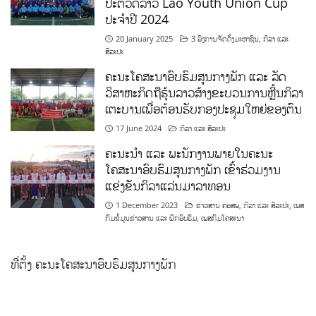
ປະຕິວັດລາວ Lao Youth Union Cup
ປະຈຳປີ 2024
20 January 2025
3 ອົງການຈັດຕັ້ງມະຫາຊົນ
,
ກິລາ ແລະ
ສິລະປະ
ຄະນະໂຄສະນາອົບຮົມສູນກາງພັກ ແລະ ລັດ
ວິສາຫະກິດຖືຮຸ້ນລາວສ້າງຂະບວນການຫຼີ້ນກິລາ
ເຕະບານເພື່ອຕ້ອນຮັບກອງປະຊຸມໃຫຍ່ຂອງຕົນ
17 June 2024
ກິລາ ແລະ ສິລະປະ
ຄະນະນຳ ແລະ ພະນັກງານພາຍໃນຄະນະ
ໂຄສະນາອົບຮົມສູນກາງພັກ ເຂົ້າຮ່ວມງານ
ແຂ່ງຂັນກິລາແລ່ນມາລາທອນ
1 December 2023
ຂ່າວສານ ຄອສພ
,
ກິລາ ແລະ ສິລະປະ
,
ເພສ
ກົມຂໍ້ມູນຂ່າວສານ ແລະ ຝຶກອົບຮົມ
,
ເພສກົມໂຄສະນາ
ທີ່ຕັ້ງ ຄະນະໂຄສະນາອົບຮົມສູນກາງພັກ