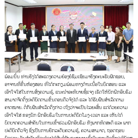
ພ້ອມນັ້ນ ທ່ານຍັງໄດ້ສະແດງຄວາມຍ້ອງຍໍຊົມເຊີຍມາຍັງຄະນະຮັບຜິດຊອບ,
ອາຈານທີ່ຂື້ນຫ້ອງສອນ ທີ່ໄດ້ກະກຽມພ້ອມທາງດ້ານເນື້ອໃນບົດສອນ ແລະ
ເອົາໃຈໃສ່ໃນການສົ່ງຄວາມຮູ້, ແນະນໍາອະທິບາຍຊີ້ແຈງ ເຮັດໃຫ້ນັກຝຶກອົບຮົມ
ສາມາດຈັດຕັ້ງປະຕິບັດຕາມຂັ້ນຕອນຕົວຈິງໄດ້ ແລະ ໄດ້ຮັບຜົນສຳເລັດຕາມ
ຄາດໝາຍ. ຕໍ່ກັບຜົນສໍາເລັດດັ່ງກ່າວ ເຖິງວ່າຈະເປັນໄລຍະສັ້ນ ແຕ່ດ້ວຍຄວາມ
ເອົາໃຈໃສ່ ຂອງນັກ ຝຶກອົບຮົມໃນການປະຕິບັດໂມງ-ເວລາ ແລະ ເຫັນໄດ້
ບົດບາດຄວາມສໍາຄັນໃນການເຂົ້າຮ່ວມຝຶກອົບຮົມ ທັງພາກທິດສະດີ ແລະ ພາກ
ປະຕິບັດຕົວຈິງ ຊຶ່ງເປັນການຍົກລະດັບຄວາມຮູ້, ຄວາມສາມາດ, ຖອດຖອນ
ບົດຮຽນ ອັນສໍາຄັນທີ່ຈະຕ້ອງໄດ້ສືບຕໍ່ຜັນຂະຫຍາຍເຂົ້າໃນການຈັດຕັ້ງປະຕິບັດຫ