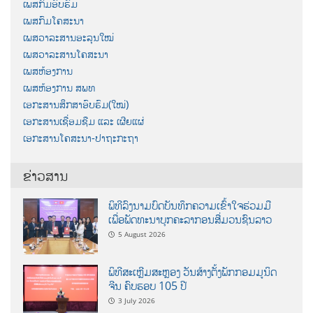
ເພສກົມອົບຮົມ
ເພສກົມໂຄສະນາ
ເພສວາລະສານອະລຸນໃໝ່
ເພສວາລະສານໂຄສະນາ
ເພສຫ້ອງການ
ເພສຫ້ອງການ ສພທ
ເອກະສານສຶກສາອົບຮົມ(ໃໝ່)
ເອກະສານເຊື່ອມຊືມ ແລະ ເຜີຍແຜ່
ເອກະສານໂຄສະນາ-ປາຖະກະຖາ
ຂ່າວສານ
ພິທີລົງນາມບົດບັນທຶກຄວາມເຂົ້າໃຈຮ່ວມມື
ເພື່ອພັດທະນາບຸກຄະລາກອນສື່ມວນຊົນລາວ
5 August 2026
ພິທີສະເຫຼີມສະຫຼອງ ວັນສ້າງຕັ້ງພັກກອມມູນິດ
ຈີນ ຄົບຮອບ 105 ປີ
3 July 2026