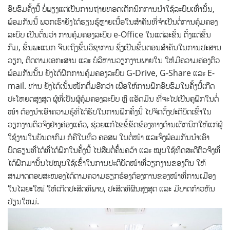
ອົບຮົມຄັ້ງນີ້ ບໍ່ພຽງແຕ່ເປັນການຖ່າຍທອດເຕັກນິກການນໍາໃຊ້ລະບົບເທົ່ານັ້ນ,
ພ້ອມກັນນີ້ ພວກເຮົາຍັງໄດ້ຮຽນຮູ້ຫຼາຍເນື້ອໃນສໍາຄັນທີ່ຈໍາເປັນຕໍ່ການຄຸ້ມຄອງ
ລະບົບ ເປັນຕົ້ນວ່າ ການຄຸ້ມຄອງລະບົບ e-Office ໃນແຕ່ລະຂັ້ນ ຕັ້ງແຕ່ຂັ້ນ
ກົມ, ຂັ້ນພະແນກ ຈົນເຖິງຂັ້ນວິຊາການ ຊຶ່ງເປັນຂັ້ນຕອນສໍາຄັນໃນການປະສານ
ວຽກ, ຕິດຕາມເອກະສານ ແລະ ບໍລິຫານວຽກງານພາຍໃນ ໃຫ້ມີຄວາມຄ່ອງຕົວ
ພ້ອມກັນນັ້ນ ຍັງໄດ້ຝຶກການຄຸ້ມຄອງລະບົບ G-Drive, G-Share ແລະ E-
mail. ທ່ານ ຍັງໄດ້ເນັ້ນໜັກຕື່ມອີກວ່າ ເພື່ອໃຫ້ການຝຶກອົບຮົມໃນຄັ້ງນີ້ເກີດ
ປະໂຫຍດສູງສຸດ ຜູ້ທີ່ເປັນຜູ້ຄຸ້ມຄອງລະບົບ ຫຼື ແອັດມິນ ທີ່ຈະໄປເປັນຄູຝຶກໃນຕໍ່
ໜ້າ ຕ້ອງນຳເອົາຄວາມຮູ້ທີ່ໄດ້ຮັບໃນການຝຶກຄັ້ງນີ້ ໄປຈັດຕັ້ງປະຕິບັດເຂົ້າໃນ
ວຽກງານຕົວຈິງຢ່າງຄ່ອງແຄ້ວ, ຊ່ວຍແກ້ໄຂຂໍ້ຂັດຂ້ອງທາງດ້ານເຕັກນິກໃຫ້ແກ່ຜູ້
ໃຊ້ງານໃນບັນດາກົມ ກໍຄືໃນທົ່ວ ຄອສພ ໃນຕໍ່ໜ້າ ແລະຈົ່ງພ້ອມກັນນໍາເອົາ
ບົດຮຽນທີ່ໄດ້ທີ່ໄດ້ຝຶກໃນຄັ້ງນີ້ ໄປສືບຕໍ່ຄົ້ນຄວ້າ ແລະ ໝູນໃຊ້ທິດສະດີຕົວຈິງທີ່
ໄດ້ຝຶກມານັ້ນໄປໜູນໃຊ້ເຂົ້າໃນການປະຕິບັດໜ້າທີ່ວຽກງານຂອງຕົນ ໃຫ້
ສາມາດຕອບສະໜອງໄດ້ຕາມຄວາມຮຽກຮ້ອງຕ້ອງການຂອງໜ້າທີ່ການເມືອງ
ໃນໄລຍະໃໝ່ ໃຫ້ເກີດປະສິດທິພາບ, ປະສິດທິຜົນສູງສຸດ ແລະ ມີບາດກ້າວຫັນ
ປ່ຽນໃຫມ່.