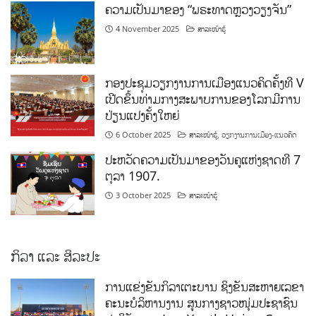
ຄວາມເປັນມາຂອງ “ພຣະທາດຫຼວງວຽງຈັນ”
4 November 2025
ສາລະໜ້າຮູ້
ກອງປະຊຸມວຽກງານການເມືອງແນວຄິດຄັ້ງທີ V
ເປີດຂຶ້ນທ່າມກາງສະພາບການຂອງໂລກມີການ
ປ່ຽນແປງຄັ້ງໃຫຍ່
6 October 2025
ສາລະໜ້າຮູ້
,
ວຽກງານການເມືອງ-ແນວຄິດ
ປະຫວັດຄວາມເປັນມາຂອງວັນຄູແຫ່ງຊາດທີ 7
ຕຸລາ 1907.
3 October 2025
ສາລະໜ້າຮູ້
ກິລາ ແລະ ສິລະປະ
ການແຂ່ງຂັນກິລາເຕະບານ ຊິງຂັນສະຫາຍເລຂາ
ຄະນະບໍລິຫານງານ ສູນກາງຊາວໜຸ່ມປະຊາຊົນ