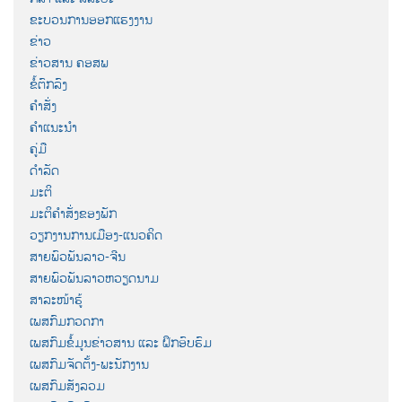
ຂະບວນການອອກແຮງງານ
ຂ່າວ
ຂ່າວສານ ຄອສພ
ຂໍ້ຕົກລົງ
ຄຳສັ່ງ
ຄຳແນະນຳ
ຄູ່ມື
ດຳລັດ
ມະຕິ
ມະຕິຄຳສັ່ງຂອງພັກ
ວຽກງານການເມືອງ-ແນວຄິດ
ສາຍພົວພັນລາວ-ຈີນ
ສາຍພົວພັນລາວຫວຽດນາມ
ສາລະໜ້າຮູ້
ເພສກົມກວດກາ
ເພສກົມຂໍ້ມູນຂ່າວສານ ແລະ ຝຶກອົບຮົມ
ເພສກົມຈັດຕັ້ງ-ພະນັກງານ
ເພສກົມສັງລວມ