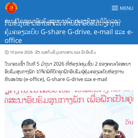
Skip
MENU
to
content
ຄະນະໂຄສະນາອົບຮົມສູນກາງພັກປະຊາຊົນປະຕິວັດລາວ
ກົມຂໍ້ມູນຂ່າວສານສຳເລັດການຝຶກອົບຮົມວຽກງານ
ຄຸ້ມຄອງລະບົບ G-share G-drive, e-mail ແລະ e-
office
10 June 2026
ເພສກົມຂໍ້ມູນຂ່າວສານ ແລະ ຝຶກອົບຮົມ
ໃນຕອນເຊົ້າ ວັນທີ 5 ມິຖຸນາ 2026 ທີ່ຫ້ອງປະຊຸມຊັ້ນ 2 ຂອງຄະນະໂຄສະນາ
ອົບຮົມສູນກາງພັກ ໄດ້ຈັດພິທີປິດຊຸດຝຶກອົບຮົມຜູ້ຄຸ້ມຄອງລະບົບຫ້ອງການ
ທັນສະໄໝ (e-office), G-share G-drive ແລະ e-mail