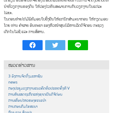
ນ້າທີ່ວຽກງານຂອງຕົນ ໃຫ້ວ່ອງໄວທັນສະພາບການກັບວຽກງານໃນແຕ່ລະ
ໄລຍະ.
ໃນຕອນທ້າຍໄດ້ມີພິທີມອບໃບຢັ້ງຢືນໃຫ້ແກ່ນັກສໍາມະນາກອນ ໃຫ້ກຽດມອບ
ໂດຍ ທ່ານ ຄຳຜາຍ ອິນທະຣາ ຮອງຫົວໜ້າສູນບໍລິຫານລັດດິຈິຕອນ ກະຊວງ
ເຕັກໂນໂລຊີ ແລະ ການສຶ່ສານ.
ໝວດຂ່າວສານ
3 ອົງການຈັດຕັ້ງມະຫາຊົນ
news
ກອງປະຊຸມວຽກງານແນວຄິດທົ່ວປະເທດຄັ້ງທີ V
ການຫັນເສດຖະກິດແຫ່ງຊາດເປັນດີຈີຕ໋ອນ
ການເຄື່ອນໄຫວຂອງຄະນະນຳ
ກາບກອນກົມໂຄສະນາ
ກິລາ ແລະ ສິລະປະ