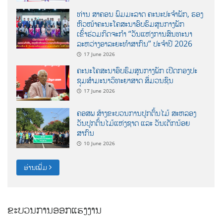
ທ່ານ ສາຄອນ ພົມມະລາດ ຄະນະປະຈໍາພັກ, ຮອງ
ຫົວໜ້າຄະນະໂຄສະນາອົບຮົມສູນກາງພັກ
ເຂົ້າຮ່ວມກິດຈະກຳ “ວັນແຫ່ງການສົນທະນາ
ລະຫວ່າງອາລະຍະທຳສາກົນ” ປະຈຳປີ 2026
17 June 2026
ຄະນະໂຄສະນາອົບຮົມສູນກາງພັກ ເປີດກອງປະ
ຊຸມສຳມະນາວິທະຍາສາດ ສຶ່ມວນຊົນ
17 June 2026
ຄອສພ ສ້າງຂະບວນການປູກຕົ້ນໄມ້ ສະຫລອງ
ວັນປູກຕົ້ນໄມ້ແຫ່ງຊາດ ແລະ ວັນເດັກນ້ອຍ
ສາກົນ
10 June 2026
ອ່ານເພີ່ມ
ຂະບວນການອອກແຮງງານ