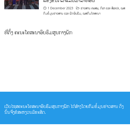
1 December 2023
ຂ່າວສານ ຄອສພ
,
ກິລາ ແລະ ສິລະປະ
,
ເພສ
ກົມຂໍ້ມູນຂ່າວສານ ແລະ ຝຶກອົບຮົມ
,
ເພສກົມໂຄສະນາ
ທີ່ຕັ້ງ ຄະນະໂຄສະນາອົບຮົມສູນກາງພັກ
ເວັບໄຊສຄະນະໂຄສະນາອົບຮົມສູນກາງພັກ ໄດ້ສ້າງໂດຍກົມຂໍ້ມູນຂ່າວສານ ດັ່ງ
ນັ້ນຈື່ງຂໍສະຫງວນລິຂະສິດ.