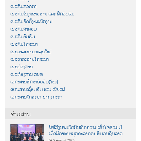
ເພສກົມກວດກາ
ເພສກົມຂໍ້ມູນຂ່າວສານ ແລະ ຝຶກອົບຮົມ
ເພສກົມຈັດຕັ້ງ-ພະນັກງານ
ເພສກົມສັງລວມ
ເພສກົມອົບຮົມ
ເພສກົມໂຄສະນາ
ເພສວາລະສານອະລຸນໃໝ່
ເພສວາລະສານໂຄສະນາ
ເພສຫ້ອງການ
ເພສຫ້ອງການ ສພທ
ເອກະສານສຶກສາອົບຮົມ(ໃໝ່)
ເອກະສານເຊື່ອມຊືມ ແລະ ເຜີຍແຜ່
ເອກະສານໂຄສະນາ-ປາຖະກະຖາ
ຂ່າວສານ
ພິທີລົງນາມບົດບັນທຶກຄວາມເຂົ້າໃຈຮ່ວມມື
ເພື່ອພັດທະນາບຸກຄະລາກອນສື່ມວນຊົນລາວ
5 August 2026