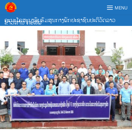
Skip
MENU
to
content
ຄະນະໂຄສະນາອົບຮົມສູນກາງພັກປະຊາຊົນປະຕິວັດລາວ
ຂ່າວສານ ຄອສພ