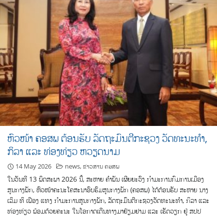
ຫົວໜ້າ ຄອສພ ຕ້ອນຮັບ ລັດຖະມົນຕີກະຊວງ ວັດທະນະທໍາ,
ກິລາ ແລະ ທ່ອງທ່ຽວ ຫວຽດນາມ
14 May 2026
news
,
ຂ່າວສານ ຄອສພ
ໃນວັນທີ 13 ພຶດສະພາ 2026 ນີ້, ສະຫາຍ ຄຳພັນ ເຜີຍຍະວົງ ກຳມະການກົມການເມືອງ
ສູນກາງພັກ, ຫົວໜ້າຄະນະໂຄສະນາອົບຮົມສູນກາງພັກ (ຄອສພ) ໄດ້ຕ້ອນຮັບ ສະຫາຍ ນາງ
ເລິມ ທິ ເຟືອງ ແທງ ກໍາມະການສູນກາງພັກ, ລັດຖະມົນຕີກະຊວງວັດທະນະທໍາ, ກິລາ ແລະ
ທ່ອງທ່ຽວ ພ້ອມດ້ວຍຄະນະ ໃນໂອກາດເດີນທາງມາຢ້ຽມຢາມ ແລະ ເຮັດວຽກ ຢູ່ ສປປ