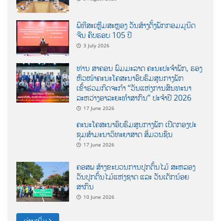
ພິທີສະເຫຼີມສະຫຼອງ ວັນສ້າງຕັ້ງພັກກອມມູນິດ
ຈີນ ຄົບຮອບ 105 ປີ
3 July 2026
ທ່ານ ສາຄອນ ພົມມະລາດ ຄະນະປະຈໍາພັກ, ຮອງ
ຫົວໜ້າຄະນະໂຄສະນາອົບຮົມສູນກາງພັກ
ເຂົ້າຮ່ວມກິດຈະກຳ “ວັນແຫ່ງການສົນທະນາ
ລະຫວ່າງອາລະຍະທຳສາກົນ” ປະຈຳປີ 2026
17 June 2026
ຄະນະໂຄສະນາອົບຮົມສູນກາງພັກ ເປີດກອງປະ
ຊຸມສຳມະນາວິທະຍາສາດ ສຶ່ມວນຊົນ
17 June 2026
ຄອສພ ສ້າງຂະບວນການປູກຕົ້ນໄມ້ ສະຫລອງ
ວັນປູກຕົ້ນໄມ້ແຫ່ງຊາດ ແລະ ວັນເດັກນ້ອຍ
ສາກົນ
10 June 2026
ອ່ານເພີ່ມ