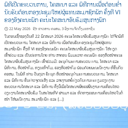
ພິທີເປີດຂະບວນການ, ໂຄສະນາ ແລະ ພິທີການເພື່ອຕ້ອນຂໍ່າ
ນັບຮັບຕ້ອນກອງປະຊຸມໃຫຍ່ຜູ້ແທນສະມາຊິກພັກ ຄັັ້ງທີ VI
ຂອງອົງຄະນະພັກ ຄະນະໂຄສະນາອົບຮົມສູນກາງພັກ
22 May 2026
ຂ່າວສານ ຄອສພ
,
3 ອົງການຈັດຕັ້ງມະຫາຊົນ
ໃນຕອນເຊົ້າຊອງວັນທີ 22 ພຶດສະພາ 2026 ຄະນະໂຄສະນາອົບຮົມສູນກາງພັກ ໄດ້ຈັດພິທີ
ເປີດຂະບວນການ, ໂຄສະນາ ແລະ ພິທີການ ເພື່ອຕ້ອນຮັບກອງປະຊຸມໃຫຍ່ຜູ້ແທນ
ສະມາຊິກພັກ ຄັັ້ງທີ VI ຂອງອົງຄະນະພັກ ຄະນະໂຄສະນາອົບຮົມສູນກາງພັກ ໃຫ້ກຽດ
ເຂົ້າຮ່ວມ ແລະ ເປັນປະທານໂດຍ ທ່ານ ສາຄອນ ພົມມະລາດ ຄະນະພັກ ຮອງຫົວໜ້າຄະນະ
ໂຄສະນາອົບຮົມສູນກາງພັກ ເຂົ້າຮ່ວມມີ: ອະນຸກໍາມະການຂະບວນ ການ, ໂຄສະນາ ແລະ
ພິທີການ, ຫົວໜ້າກົມ, ທຽບເທົ່າກົມ, ຮອງຫົວໜ້າກົມ ພ້ອມດ້ວຍພະນະນັກງານ ທີ່ຂຶ້ນກັບ
ຄອສພ. ໃນພິທີ ທ່ານ ວັນຕຸລາ ຣັກນຸດ ຫົວໜ້າອະນຸກໍາມະການຂະບວນການ, ໂຄສະນາ
ແລະ ພິທີການ ຂຶ້ນກ່າວຈຸດປະສົງ ແລະ ລາຍງານຫຍໍ້ກ່ຽວກັບການກະກຽມວຽກງານ
ຂະບວນການໂຄສະນາ ແລະ ພິທີການ ຄັ້ງນີ້ເພື່ອໂຄສະນາເຜີຍແຜ່ຜົນງານການເຄື່ອນໄຫວ
ວຽກງານໂຄສະນາອົບຮົມ ໃນສະໄໝທີV ຜ່ານມາ ແລະ ທິດທາງແຜນການເຄື່ອນໄຫວໃນຕໍ່
ໜ້າ ໃຫ້ພະນັກງານ, ສະມາຊິກພັກ ແລະ […]