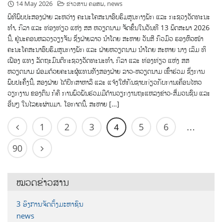
14 May 2026
ຂ່າວສານ ຄອສພ
,
news
ພິທີພົບປະສອງຝ່າຍ ລະຫວ່າງ ຄະນະໂຄສະນາອົບຮົມສູນກາງພັກ ແລະ ກະຊວງວັດທະນະ
ທໍາ, ກິລາ ແລະ ທ່ອງທ່ຽວ ແຫ່ງ ສສ ຫວຽດນາມ ຈັດຂຶ້ນໃນວັນທີ 13 ພຶດສະພາ 2026
ນີ້, ຢູ່ນະຄອນຫລວງວຽງຈັນ ຊຶ່ງຝ່າຍລາວ ນຳໂດຍ ສະຫາຍ ວັນສີ ກົວມົວ ຮອງຫົວໜ້າ
ຄະນະໂຄສະນາອົບຮົມສູນກາງພັກ ແລະ ຝ່າຍຫວຽດນາມ ນຳໂດຍ ສະຫາຍ ນາງ ເລິມ ທິ
ເຟືອງ ແທງ ລັດຖະມົນຕີກະຊວງວັດທະນະທໍາ, ກິລາ ແລະ ທ່ອງທ່ຽວ ແຫ່ງ ສສ
ຫວຽດນາມ ພ້ອມດ້ວຍຄະນະຜູ້ແທນທັງສອງຝ່າຍ ລາວ-ຫວຽດນາມ ເຂົ້າຮ່ວມ ຊຶ່ງການ
ພົບປະຄັ້ງນີ້, ສອງຝ່າຍ ໄດ້ປຶກສາຫາລື ແລະ ແຈ້ງໃຫ້ກັນຊາບກ່ຽວກັບການເຄື່ອນໄຫວ
ວຽກງານ ຂອງຕົນ ກໍຄື ການພົວພັນຮ່ວມມືດ້ານວຽກງານຖະແຫລງຂ່າວ-ສື່ມວນຊົນ ແລະ
ອື່ນໆ ໃນໄລຍະຜ່ານມາ. ໂອກາດນີ້, ສະຫາຍ […]
1
2
3
5
6
4
…
90
ໝວດຂ່າວສານ
3 ອົງການຈັດຕັ້ງມະຫາຊົນ
news