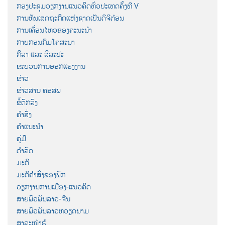
ກອງປະຊຸມວຽກງານແນວຄິດທົ່ວປະເທດຄັ້ງທີ V
ການຫັນເສດຖະກິດແຫ່ງຊາດເປັນດີຈີຕ໋ອນ
ການເຄື່ອນໄຫວຂອງຄະນະນຳ
ກາບກອນກົມໂຄສະນາ
ກິລາ ແລະ ສິລະປະ
ຂະບວນການອອກແຮງງານ
ຂ່າວ
ຂ່າວສານ ຄອສພ
ຂໍ້ຕົກລົງ
ຄຳສັ່ງ
ຄຳແນະນຳ
ຄູ່ມື
ດຳລັດ
ມະຕິ
ມະຕິຄຳສັ່ງຂອງພັກ
ວຽກງານການເມືອງ-ແນວຄິດ
ສາຍພົວພັນລາວ-ຈີນ
ສາຍພົວພັນລາວຫວຽດນາມ
ສາລະໜ້າຮູ້