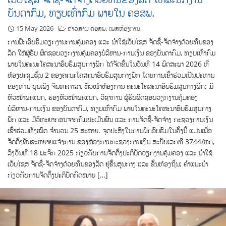
ບັນດາກົມ, ທຽບເທົ່າກົມ ພາຍໃນ ຄອສພ.
15 May 2026
ຂ່າວສານ ຄອສພ
,
ເພສຫ້ອງການ
ການຝຶກອົບຮົມວຽກງານການຄຸ້ມຄອງ ແລະ ນໍາໃຊ້ເວັບໄຊສ ຈັດຊື້-ຈັດຈ້າງດ້ວຍທຶນຂອງ
ລັດ ໃຫ້ຜູ້ຮັບ ຜິດຊອບວຽກງານຄຸ້ມຄອງບໍລິຫານ-ການເງິນ ຂອງບັນດາກົມ, ທຽບເທົ່າກົມ
ພາຍໃນຄະນະໂຄສະນາອົບຮົມສູນກາງພັກ ໄດ້ຈັດຂຶ້ນໃນວັນທີ 14 ພຶດສະພາ 2026 ທີ່
ຫ້ອງປະຊຸມຊັ້ນ 2 ຂອງຄະນະໂຄສະນາອົບຮົມສູນກາງພັກ ໂດຍການເຂົ້າຮ່ວມເປັນປະທານ
ຂອງທ່ານ ບຸນເພັງ ຈັນທະດາລາ, ຫົວໜ້າຫ້ອງການ ຄະນະໂຄສະນາອົບຮົມສູນກາງພັກ; ມີ
ຫົວໜ້າພະແນກ, ຮອງຫົວໜ້າພະແນກ, ວິຊາການ ຜູ້ຮັບຜິດຊອບວຽກງານຄຸ້ມຄອງ
ບໍລິຫານ-ການເງິນ ຂອງບັນດາກົມ, ທຽບເທົ່າກົມ ພາຍໃນຄະນະໂຄສະນາອົບຮົມສູນກາງ
ພັກ ແລະ ມີວິທະຍາກອນຈາກກົມປະເມີນຜົນ ແລະ ການຈັດຊື້-ຈັດຈ້າງ ກະຊວງການເງິນ
ເຂົ້າຮ່ວມທັງໝົດ ຈໍານວນ 25 ສະຫາຍ. ຈຸດປະສົງໃນການຝຶກອົບຮົມໃນຄັ້ງນີ້ ແມ່ນເພື່ອ
ຈັດຕັ້ງຜັນຂະຫຍາຍແຈ້ງການ ຂອງຫ້ອງການກະຊວງການເງິນ ສະບັບເລກທີ 3744/ຫກ,
ລົງວັນທີ 18 ພະຈິກ 2025 ກ່ຽວກັບການຈັດຕັ້ງປະຕິບັດວຽກງານຄຸ້ມຄອງ ແລະ ນໍາໃຊ້
ເວັບໄຊສ ຈັດຊື້-ຈັດຈ້າງດ້ວຍທຶນຂອງລັດ ຢູ່ຂັ້ນສູນກາງ ແລະ ຂັ້ນທ້ອງຖິ່ນ; ຄໍາແນະນໍາ
ກ່ຽວກັບການຈັດຕັ້ງປະຕິບັດກົດໝາຍ […]