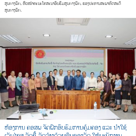
ສູນກາງພັກ, ຫົວໜ້າຄະນະໂຄສະນາອົບຮົມສູນກາງພັກ, ຮອງປະທານສະພາທິດສະດີ
ສູນກາງພັກ.
ຫ້ອງການ ຄອສພ ຈັດຝຶກອົບຮົມການຄຸ້ມຄອງ ແລະ ນໍາໃຊ້
ເວັບໄຊສ ຈັດຊື້-ຈັດຈ້າງດ້ວຍທຶນຂອງລັດ ໃຫ້ພະນັກງານ