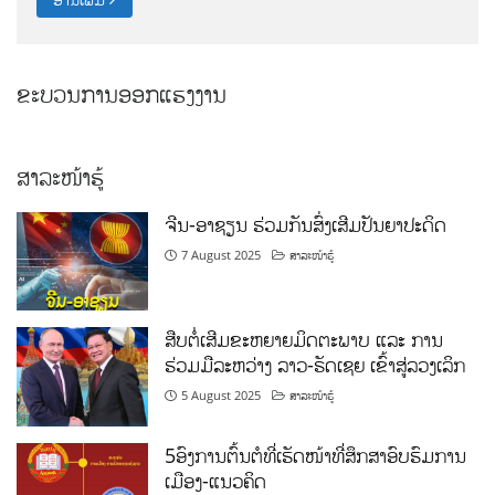
ຂະບວນການອອກແຮງງານ
ສາລະໜ້າຮູ້
ຈີນ-ອາຊຽນ ຮ່ວມກັນສົ່ງເສີມປັນຍາປະດິດ
7 August 2025
ສາລະໜ້າຮູ້
ສືບຕໍ່ເສີມຂະຫຍາຍມິດຕະພາບ ແລະ ການ
ຮ່ວມມືລະຫວ່າງ ລາວ-ຣັດເຊຍ ເຂົ້າສູ່ລວງເລິກ
5 August 2025
ສາລະໜ້າຮູ້
5ອົງການຕົ້ນຕໍທີ່ເຮັດໜ້າທີ່ສຶກສາອົບຮົມການ
ເມືອງ-ແນວຄິດ