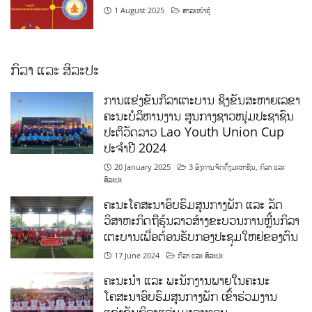
1 August 2025
ສາລະໜ້າຮູ້
ກິລາ ແລະ ສິລະປະ
ການແຂ່ງຂັນກິລາເຕະບານ ຊິງຂັນສະຫາຍເລຂາ
ຄະນະບໍລິຫານງານ ສູນກາງຊາວໜຸ່ມປະຊາຊົນ
ປະຕິວັດລາວ Lao Youth Union Cup
ປະຈຳປີ 2024
20 January 2025
3 ອົງການຈັດຕັ້ງມະຫາຊົນ
,
ກິລາ ແລະ
ສິລະປະ
ຄະນະໂຄສະນາອົບຮົມສູນກາງພັກ ແລະ ລັດ
ວິສາຫະກິດຖືຮຸ້ນລາວສ້າງຂະບວນການຫຼີ້ນກິລາ
ເຕະບານເພື່ອຕ້ອນຮັບກອງປະຊຸມໃຫຍ່ຂອງຕົນ
17 June 2024
ກິລາ ແລະ ສິລະປະ
ຄະນະນຳ ແລະ ພະນັກງານພາຍໃນຄະນະ
ໂຄສະນາອົບຮົມສູນກາງພັກ ເຂົ້າຮ່ວມງານ
ແຂ່ງຂັນກິລາແລ່ນມາລາທອນ