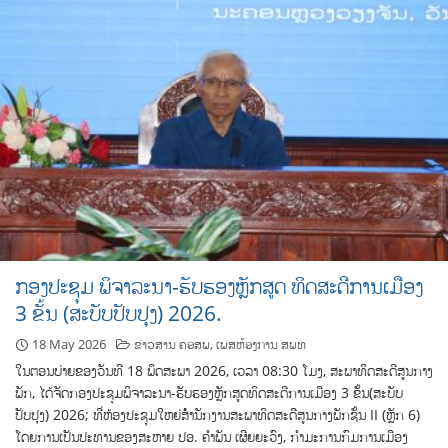
ກອງປະຊຸມ ພິຈາລະນາ-ຮັບຮອງຫຼັກສູດ ທິດສະດີການເມືອງ
3 ຂັ້ນ (ສະບັບປັບປຸງ) 2026.
18 May 2026
ຂ່າວສານ ຄອສພ
,
ເພສຫ້ອງການ ສພທ
ໃນຕອນບ່າຍຂອງວັນທີ 18 ພຶດສະພາ 2026, ເວລາ 08:30 ໂມງ, ສະພາທິດສະດີສູນກາງ
ພັກ, ໄດ້ຈັດກອງປະຊຸມພິຈາລະນາ-ຮັບຮອງຫຼັກສູດທິດສະດີການເມືອງ 3 ຂັ້ນ(ສະບັບ
ປັບປຸງ) 2026; ທີ່ຫ້ອງປະຊຸມໃຫຍ່ສໍໍານັກງານສະພາທິດສະດີສູນກາງພັກຊັ້ນ II (ຫຼັກ 6)
ໂດຍການເປັນປະທານຂອງສະຫາຍ ປອ. ຄໍາພັນ ເຜີຍຍະວົງ, ກໍາມະການກົມການເມືອງ