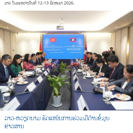
ລາວ ໃນລະຫວ່າງວັນທີ 12-13 ພຶດສະພາ 2026.
ລາວ-ຫວຽດນາມ ຮັດແໜ້ນການຮ່ວມມືດ້ານຂໍ້ມູນ
ຂ່າວສານ