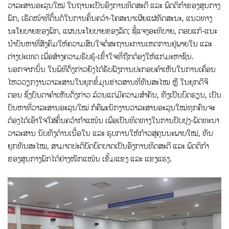
ວາ​ລະ​ສານອະ​ລຸນ​ໃໝ່ ໃນ​ຖາ​ນະ​ເປັນອົງ​ການ​ທິດ​ສະ​ດີ ແລະ ພຶດ​ຕິ​ກຳ​ຂອງ​ສູນ​ກາງ​
ພັກ, ເຮັດ​ໜ້າ​ທີ່ຕົ້ນ​ຕໍ​ໃນ​ການ​ຄົ້ນ​ຄວ້າ-​ໂຄ​ສະ​ນາ​ເຜີຍ​ແຜ່​ທັດ​ສະ​ນະ, ແນວ​ທາງ
ນະໂຍບາຍຂອງພັກ, ແຜນ​ນະ​ໂຍ​ບາຍ​ຂອງ​​ລັດ; ​ຊີ້​ແຈງ​ອະ​ທິ​ບາຍ, ຕອບ​ແກ້-ແນະ​
ນຳ​ບັນ​ຫາ​ທີ່​ສັງ​ຄົມ​ໃຫ້​ຄວາມ​ສົນໃຈ​ຕໍ່​ສະ​ຖານ​ະ​ການເຫດ​ການ​ຢູ່​ພາຍ​ໃນ ແລະ
ຕ່າງ​ປະ​ເທດ ເພື່ອ​ສ້າງ​ຄວາມ​ຮັບ​ຮູ້-ເຂົ້າ​ໃຈ​ທີ່​ຖືກ​ຕ້ອງໃຫ້​ແກ່​ມະ​ຫາ​ຊົນ.
ນອກຈາກນັ້ນ ໃນພິທີດັ່ງກ່າວຍັງ​ໄດ້​ຮັບ​ຟັງ​ການ​ປ​ະ​ກອບ​ຄຳ​ເຫັນ​ໃນ​ການ​ເຄື່ອນ​
ໄຫວ​ວຽກ​ງານ​ວາ​ລະ​ສານໃນ​ຍຸກ​ຂໍ້​ມູນ​ຂ່າວ​ສານ​​ທີ່​ທັນ​ສະ​ໄໝ ຫຼື ໃນ​ຍຸກ​ດີຈີ​
ຕອນ ຊຶ່ງບັນ​ດາ​ຄຳ​ເຫັນດັ່ງກ່າວ ລ້ວນ​ແຕ່​ມີຄວາມສໍາຄັນ, ທັງ​ເປັນ​ບົດ​ຮຽນ, ເປັນ​
ບັນ​ຫາ​ທີ່​ວາ​ລະ​ສານ​ອະ​ລຸນ​ໃໝ່ ກໍ​ຄື​ພະ​ນັກ​ງານວາລະສານອະລຸນໃໝ່ທຸກ​ຄົນຈະ
ຕ້ອງ​ໄດ້​ເອົາ​ໃຈໃສ່​​ຄົ້ນ​ຄວ້າກຳ​ແໜ້ນ ເພື່ອ​ເປັນ​ທິດ​ທາງ​ໃນ​ການ​ປັບ​ປຸງ​-ພັດ​ທະ​ນາ​​
ວາ​ລະ​ສານ ນັບ​ທັງ​ດ້ານ​ເນື້ອ​ໃນ ແລະ ຮູບ​ການ​ໃຫ້​ກ້າວ​ສູ່​ຄຸນ​ນະ​ພາບ​ໃໝ່, ທັນ​
ຍຸກ​ທັນ​ສະ​ໄໝ, ສາ​ມາດ​ປະ​ຕິ​ບັດ​ບົດ​ບາດ​ເປັນ​ອົງ​ການ​ທິດ​ສະ​ດີ ແລະ ພຶດ​ຕິ​ກຳ​
ຂອງສູນກາງ​ພັກ​ໄດ້​ຢ່າງ​ໜັກ​ແໜ້ນ ເຂັ້ມ​ແຂງ ແລະ ແຂງ​ແຮງ.