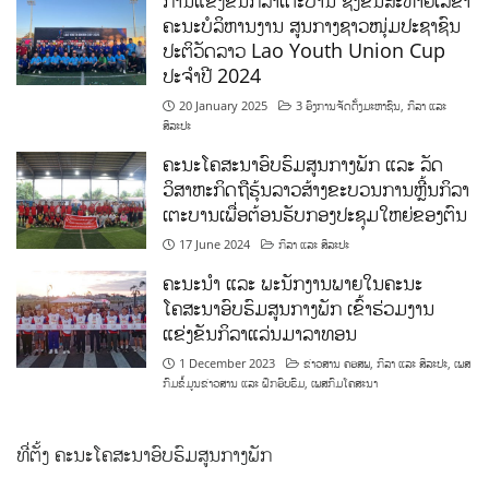
ການແຂ່ງຂັນກິລາເຕະບານ ຊິງຂັນສະຫາຍເລຂາ
ຄະນະບໍລິຫານງານ ສູນກາງຊາວໜຸ່ມປະຊາຊົນ
ປະຕິວັດລາວ Lao Youth Union Cup
ປະຈຳປີ 2024
20 January 2025
3 ອົງການຈັດຕັ້ງມະຫາຊົນ
,
ກິລາ ແລະ
ສິລະປະ
ຄະນະໂຄສະນາອົບຮົມສູນກາງພັກ ແລະ ລັດ
ວິສາຫະກິດຖືຮຸ້ນລາວສ້າງຂະບວນການຫຼີ້ນກິລາ
ເຕະບານເພື່ອຕ້ອນຮັບກອງປະຊຸມໃຫຍ່ຂອງຕົນ
17 June 2024
ກິລາ ແລະ ສິລະປະ
ຄະນະນຳ ແລະ ພະນັກງານພາຍໃນຄະນະ
ໂຄສະນາອົບຮົມສູນກາງພັກ ເຂົ້າຮ່ວມງານ
ແຂ່ງຂັນກິລາແລ່ນມາລາທອນ
1 December 2023
ຂ່າວສານ ຄອສພ
,
ກິລາ ແລະ ສິລະປະ
,
ເພສ
ກົມຂໍ້ມູນຂ່າວສານ ແລະ ຝຶກອົບຮົມ
,
ເພສກົມໂຄສະນາ
ທີ່ຕັ້ງ ຄະນະໂຄສະນາອົບຮົມສູນກາງພັກ