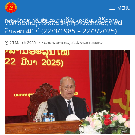
Skip
MENU
to
content
ຄະນະໂຄສະນາອົບຮົມສູນກາງພັກປະຊາຊົນປະຕິວັດລາວ
ພິທີຫວນຄືນມູນເຊື້ອວັນສ້າງຕັ້ງວາລະສານອະລຸນໃໝ່
ຄົບຮອບ 40 ປີ (22/3/1985 – 22/3/2025)
25 March 2025
ເພສວາລະສານອະລຸນໃໝ່
,
ຂ່າວສານ ຄອສພ