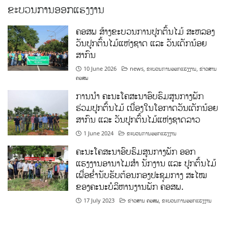
ຂະບວນການອອກແຮງງານ
ຄອສພ ສ້າງຂະບວນການປູກຕົ້ນໄມ້ ສະຫລອງ
ວັນປູກຕົ້ນໄມ້ແຫ່ງຊາດ ແລະ ວັນເດັກນ້ອຍ
ສາກົນ
10 June 2026
news
,
ຂະບວນການອອກແຮງງານ
,
ຂ່າວສານ
ຄອສພ
ການນໍາ ຄະນະໂຄສະນາອົບຮົມສູນກາງພັກ
ຮ່ວມປູກຕົ້ນໄມ້ ເນື່ອງໃນໂອກາດວັນເດັກນ້ອຍ
ສາກົນ ແລະ ວັນປູກຕົ້ນໄມ້ແຫ່ງຊາດລາວ
1 June 2024
ຂະບວນການອອກແຮງງານ
ຄະນະໂຄສະນາອົບຮົມສູນກາງພັກ ອອກ
ແຮງງານອານາໄມສໍາ ນັກງານ ແລະ ປູກຕົ້ນໄມ້
ເພື່ອຂໍ່ານັບຮັບຕ້ອນກອງປະຊຸມກາງ ສະໄໝ
ຂອງຄະນະບໍລິຫານງານພັກ ຄອສພ.
17 July 2023
ຂ່າວສານ ຄອສພ
,
ຂະບວນການອອກແຮງງານ