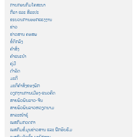
ກາບກອນກົມໂຄສະນາ
ກິລາ ແລະ ສິລະປະ
ຂະບວນການອອກແຮງງານ
ຂ່າວ
ຂ່າວສານ ຄອສພ
ຂໍ້ຕົກລົງ
ຄຳສັ່ງ
ຄຳແນະນຳ
ຄູ່ມື
ດຳລັດ
ມະຕິ
ມະຕິຄຳສັ່ງຂອງພັກ
ວຽກງານການເມືອງ-ແນວຄິດ
ສາຍພົວພັນລາວ-ຈີນ
ສາຍພົວພັນລາວຫວຽດນາມ
ສາລະໜ້າຮູ້
ເພສກົມກວດກາ
ເພສກົມຂໍ້ມູນຂ່າວສານ ແລະ ຝຶກອົບຮົມ
ເພສກົມຈັດຕັ້ງ-ພະນັກງານ