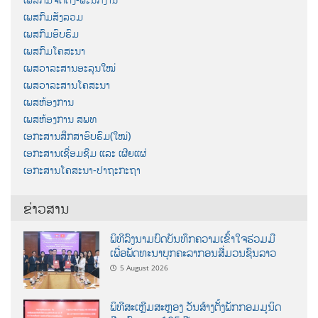
ເພສກົມສັງລວມ
ເພສກົມອົບຮົມ
ເພສກົມໂຄສະນາ
ເພສວາລະສານອະລຸນໃໝ່
ເພສວາລະສານໂຄສະນາ
ເພສຫ້ອງການ
ເພສຫ້ອງການ ສພທ
ເອກະສານສຶກສາອົບຮົມ(ໃໝ່)
ເອກະສານເຊື່ອມຊືມ ແລະ ເຜີຍແຜ່
ເອກະສານໂຄສະນາ-ປາຖະກະຖາ
ຂ່າວສານ
ພິທີລົງນາມບົດບັນທຶກຄວາມເຂົ້າໃຈຮ່ວມມື
ເພື່ອພັດທະນາບຸກຄະລາກອນສື່ມວນຊົນລາວ
5 August 2026
ພິທີສະເຫຼີມສະຫຼອງ ວັນສ້າງຕັ້ງພັກກອມມູນິດ