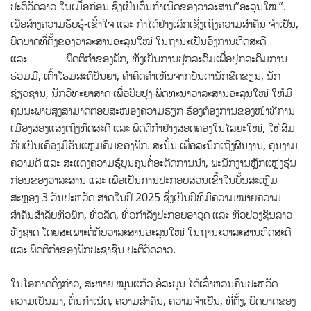
ປະຕິວັດ​ລາວ ໃນ​ເມື່ອ​ກ່ອນ ຊຶ່ງ​ເປັນຕົ້ນ​ກຳເນີດ​ຂອງ​ວາລະສານ”ອະລຸນ​ໃໝ່”.
ເພື່ອສ້າງ​ຄວາມ​ຮັບ​ຮູ້-ເຂົ້າ​ໃຈ ແລະ ກຳ​ໄດ້​ຢ່າງ​ເລິກ​ເຊິ່ງ​ເຖິງຄວາມ​ສຳ​ຄັນ​ ຈຳ​ເປັນ,
ບົດ​ບາດທີ່​ຕັ້ງ​ຂອງວາ​ລະ​ສານ​ອະ​ລຸນ​ໃໝ່ ໃນ​ຖາ​ນະ​ເປັນ​ອົງ​ການ​ທິດ​ສະ​ດີ
ແລະ ພຶ​ດຕິ​ກຳ​ຂອງ​ພັກ, ທັງເປັນການປຸກລະດົມເພື່ອປຸກ​ລະ​ດົມ​ການ​
ຮ່ວມ​ມື, ເຕົ້າໂຮມ​ສະຕິປັນຍາ, ຄຳ​ຄິດ​ຄຳ​ເຫັນ​ຈາກ​ບັນດາ​ນັກຂີດຂຽນ, ນັກ
ຊ່ຽວຊານ, ນັກວິທະຍາສາດ ເພື່ອ​ປັບ​ປຸງ-​ພັດ​ທະ​ນາວາລະສານອະລຸນ​ໃໝ່ ໃຫ້​ມີ​
ຄຸນ​ນະ​ພາບສູງສາ​ມາດ​ຕອບ​ສະໜອງ​ຄວາມ​ຮຽກ ຮ້ອງ​ຕ້ອງການ​ຂອງ​ໜ້າທີ່​ການ
ເມືອງ​ສ່ອງແສງເຖິງທິດສະດີ ແລະ ພຶດຕິກຳຢ່າງສອດຄອງໃນ​ໄລຍະ​ໃໝ່, ໃຫ້​ສົມ​
ກັບເປັນ​ເຄື່ອງມື​ອັນ​ແຫຼມ​ຄົມ​ຂອງ​ພັກ. ສະນັ້ນ ເພື່ອ​ລະ​ນຶກ​ເຖິງຜົນ​ງານ, ຄຸນ​ງາມ​
ຄວາມ​ດີ ແລະ ສະ​ແດງ​ຄວາມ​ຮູ້​ບຸນ​ຄຸນ​ຕໍ່​ອະ​ດີດ​ການ​ນຳ, ພະ​ນັກ​ງານຫຼັກ​ແຫຼ່ງ​ຮຸ່ນ​
ກ່ອນ​ຂອງວາ​ລະ​ສານ ແລະ ເພື່ອເປັນການປະກອບສ່ວນເຂົ້າໃນບັ້ນສະເຫຼີມ
ສະຫຼອງ 3 ວັນປະຫວັດ ສາດໃນປີ 2025 ຊຶ່ງເປັນປີທີ່ມີຄວາມໝາຍຄວາມ
ສຳຄັນສຳລັບທົ່ວພັກ, ທົ່ວລັດ, ທົ່ວກຳລັງປະກອບອາວຸດ ແລະ ທົ່ວປວງຊົນລາວ
ທັງຊາດ ໂດຍສະເພາະຕໍ່ກັບວາລະສານອະລຸນໃໝ່ ໃນຖານະວາລະສານທິດສະດີ
ແລະ ພຶດຕິກຳຂອງພັກປະຊາຊົນ ປະຕິວັດລາວ.
ໃນໂອກາດດັ່ງກ່າວ, ສະຫາຍ ໝູນ​ແກ້ວ ອໍ​ລະ​ບູນ ໄດ້ເລົ່າຫວນຄືນປະ​ຫວັດ​
ຄວາມ​ເປັນ​ມາ, ຕົ້ນ​ກຳ​ເນີດ, ຄວາມ​ສຳ​ຄັ​ນ, ຄວາມຈຳເປັນ, ທີ່​ຕັ້ງ​, ບົດ​ບາດຂອງ