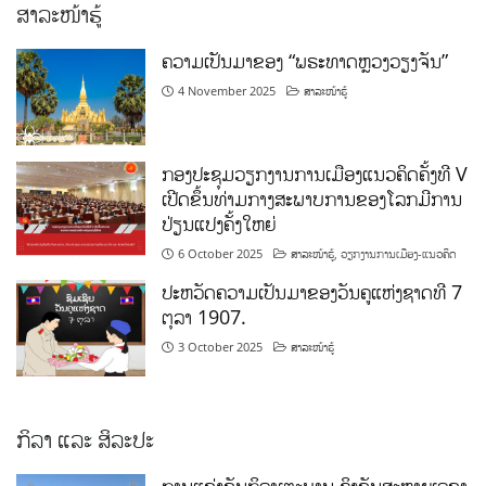
ສາລະໜ້າຮູ້
ຄວາມເປັນມາຂອງ “ພຣະທາດຫຼວງວຽງຈັນ”
4 November 2025
ສາລະໜ້າຮູ້
ກອງປະຊຸມວຽກງານການເມືອງແນວຄິດຄັ້ງທີ V
ເປີດຂຶ້ນທ່າມກາງສະພາບການຂອງໂລກມີການ
ປ່ຽນແປງຄັ້ງໃຫຍ່
6 October 2025
ສາລະໜ້າຮູ້
,
ວຽກງານການເມືອງ-ແນວຄິດ
ປະຫວັດຄວາມເປັນມາຂອງວັນຄູແຫ່ງຊາດທີ 7
ຕຸລາ 1907.
3 October 2025
ສາລະໜ້າຮູ້
ກິລາ ແລະ ສິລະປະ