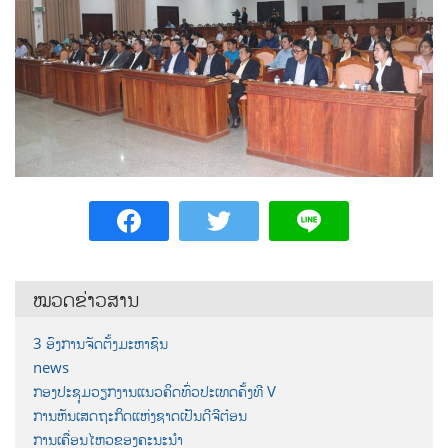
ໝວດຂ່າວສານ
3 ອົງການຈັດຕັ້ງມະຫາຊົນ
news
ກອງປະຊຸມວຽກງານແນວຄິດທົ່ວປະເທດຄັ້ງທີ V
ການຫັນເສດຖະກິດແຫ່ງຊາດເປັນດີຈີຕ໋ອນ
ການເຄື່ອນໄຫວຂອງຄະນະນຳ