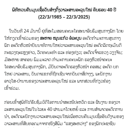
ພິທີຫວນຄືນມູນເຊື້ອວັນສ້າງຕັ້ງວາລະສານອະລຸນໃໝ່ ຄົບຮອບ 40 ປີ
(22/3/1985 – 22/3/2025)
ໃນວັນທີ 24 ມີນານີ້ ຢູ່ທີ່ສະໂມສອນຄະນະໂຄສະນາອົບຮົມສູນກາງພັກ ໂດຍ
ໃຫ້ກຽດເຂົ້າຮ່ວມຂອງ
ສະຫາຍ ໝູນ​ແກ້ວ ອໍ​ລະ​ບູນ
ອະ​ດີດ​ກຳ​ມະ​ການ​ສູນ​ກາງ​
ພັກ ອະ​ດີດຫົວ​ໜ້າບັນ​ນາ​ທິ​ການໃຫຍ່ວາລະສານອະລຸນ​ໃໝ່ ອະດີດລັດຖະມົນຕີ
ກະຊວງຖະແຫຼງຂ່າວ, ວັດທະນະທຳ ແລະ ທ່ອງທ່ຽວ; ອະດີດເຈົ້າແຂວງ ວຽງຈັນ;
ມີສະຫາຍ ສາ​ຄອນ ພົມ​ມະ​ລາດ ກຳ​ມະ​ການ​ຄະ​ນະພັກ ຮອງຫົວໜ້າຄະນະ
ໂຄສະນາອົບຮົມສູນກາງພັກ, ມີບັນດາ​ອະດີດ​ຮອງຫົວໜ້າ ຄອສພ; ອະດີດ ບກ
ໃຫຍ່ ວາລະສານ, ບັນດາແຂກທີ່ຖືກເຊີນຈາກບັນດາສື່ຕ່າງໆ​, ພະນັກງານ
ອາວຸໂສ-ບໍານານຂອງວາລະສານອະລຸນ​ໃໝ່ ແລະ ພາກສ່ວນທີ່ກ່ຽວຂ້ອງ
ເຂົ້າຮ່ວມ.
ກ່ອນເຂົ້າສູ່ພິທີໄດ້ຮັບຊົມວິດີໂອການນຳສະເໜີປະຫວັດ ແລະ ຜົນງານ ຂອງວາ
ລະສານອະລຸນໃໝ່ໃນໄລຍະ 40 ຜ່ານມາໂດຍຫຍໍ້ ແລະ ການສຳພາດອະດີດການ
ນຳ, ອະດີດພະນັກງານວາລະສານອະລຸນໃໝ່ເພື່ອ​ຫວນ​ຄືນ​ມູນເຊື້ອ​ອັນ​ດີງາມຂອງ
ວາລະສານທີ່ສືບທອດມາຈາກ​ໜັງສືພິມ “ແສງ​ສະຫວ່າງ” ຂອງ​ພັກ​ປະຊາຊົນ