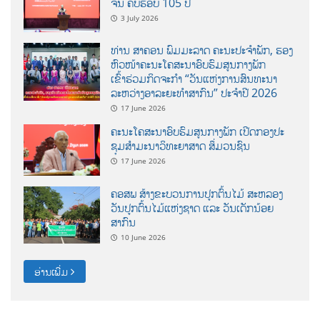
ຈີນ ຄົບຮອບ 105 ປີ
3 July 2026
ທ່ານ ສາຄອນ ພົມມະລາດ ຄະນະປະຈໍາພັກ, ຮອງ
ຫົວໜ້າຄະນະໂຄສະນາອົບຮົມສູນກາງພັກ
ເຂົ້າຮ່ວມກິດຈະກຳ “ວັນແຫ່ງການສົນທະນາ
ລະຫວ່າງອາລະຍະທຳສາກົນ” ປະຈຳປີ 2026
17 June 2026
ຄະນະໂຄສະນາອົບຮົມສູນກາງພັກ ເປີດກອງປະ
ຊຸມສຳມະນາວິທະຍາສາດ ສຶ່ມວນຊົນ
17 June 2026
ຄອສພ ສ້າງຂະບວນການປູກຕົ້ນໄມ້ ສະຫລອງ
ວັນປູກຕົ້ນໄມ້ແຫ່ງຊາດ ແລະ ວັນເດັກນ້ອຍ
ສາກົນ
10 June 2026
ອ່ານເພີ່ມ