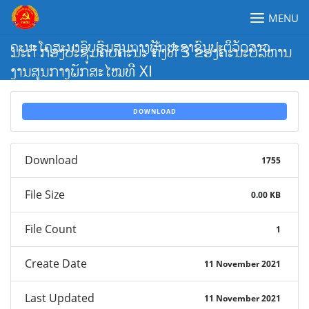
Skip
MENU
to
content
ຄະນະໂຄສະນາອົບຮົມສູນກາງພັກປະຊາຊົນປະຕິວັດລາວ
ມະຕິ ກອງປະຊຸມຄົບຄະນະ ຄັ້ງທີ 3 ຂອງຄະນະບໍລິຫານ
ງານສູນກາງພັກສະໄໝທີ XI
DOWNLOAD
Download
1755
File Size
0.00 KB
File Count
1
Create Date
11 November 2021
Last Updated
11 November 2021