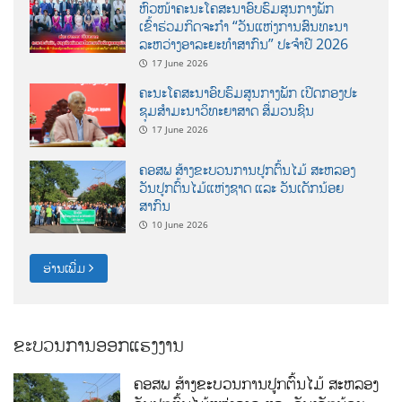
ຫົວໜ້າຄະນະໂຄສະນາອົບຮົມສູນກາງພັກ
ເຂົ້າຮ່ວມກິດຈະກຳ “ວັນແຫ່ງການສົນທະນາ
ລະຫວ່າງອາລະຍະທຳສາກົນ” ປະຈຳປີ 2026
17 June 2026
ຄະນະໂຄສະນາອົບຮົມສູນກາງພັກ ເປີດກອງປະ
ຊຸມສຳມະນາວິທະຍາສາດ ສຶ່ມວນຊົນ
17 June 2026
ຄອສພ ສ້າງຂະບວນການປູກຕົ້ນໄມ້ ສະຫລອງ
ວັນປູກຕົ້ນໄມ້ແຫ່ງຊາດ ແລະ ວັນເດັກນ້ອຍ
ສາກົນ
10 June 2026
ອ່ານເພີ່ມ
ຂະບວນການອອກແຮງງານ
ຄອສພ ສ້າງຂະບວນການປູກຕົ້ນໄມ້ ສະຫລອງ