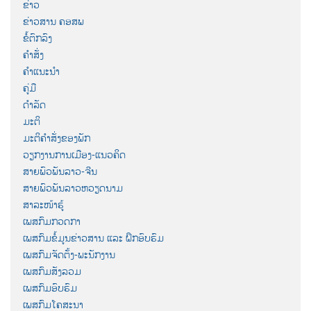
ຂ່າວ
ຂ່າວສານ ຄອສພ
ຂໍ້ຕົກລົງ
ຄຳສັ່ງ
ຄຳແນະນຳ
ຄູ່ມື
ດຳລັດ
ມະຕິ
ມະຕິຄຳສັ່ງຂອງພັກ
ວຽກງານການເມືອງ-ແນວຄິດ
ສາຍພົວພັນລາວ-ຈີນ
ສາຍພົວພັນລາວຫວຽດນາມ
ສາລະໜ້າຮູ້
ເພສກົມກວດກາ
ເພສກົມຂໍ້ມູນຂ່າວສານ ແລະ ຝຶກອົບຮົມ
ເພສກົມຈັດຕັ້ງ-ພະນັກງານ
ເພສກົມສັງລວມ
ເພສກົມອົບຮົມ
ເພສກົມໂຄສະນາ