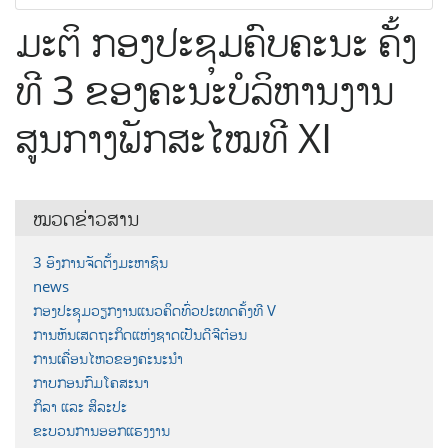
ມະຕິ ກອງປະຊຸມຄົບຄະນະ ຄັ້ງ
ທີ 3 ຂອງຄະນະບໍລິຫານງານ
ສູນກາງພັກສະໄໝທີ XI
ໝວດຂ່າວສານ
3 ອົງການຈັດຕັ້ງມະຫາຊົນ
news
ກອງປະຊຸມວຽກງານແນວຄິດທົ່ວປະເທດຄັ້ງທີ V
ການຫັນເສດຖະກິດແຫ່ງຊາດເປັນດີຈີຕ໋ອນ
ການເຄື່ອນໄຫວຂອງຄະນະນຳ
ກາບກອນກົມໂຄສະນາ
ກິລາ ແລະ ສິລະປະ
ຂະບວນການອອກແຮງງານ