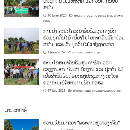
ວັນປູກຕົ້ນໄມ້ແຫ່ງຊາດ ແລະ ວັນເດັກນ້ອຍ
ສາກົນ
10 June 2026
news
,
ຂະບວນການອອກແຮງງານ
,
ຂ່າວສານ
ຄອສພ
ການນໍາ ຄະນະໂຄສະນາອົບຮົມສູນກາງພັກ
ຮ່ວມປູກຕົ້ນໄມ້ ເນື່ອງໃນໂອກາດວັນເດັກນ້ອຍ
ສາກົນ ແລະ ວັນປູກຕົ້ນໄມ້ແຫ່ງຊາດລາວ
1 June 2024
ຂະບວນການອອກແຮງງານ
ຄະນະໂຄສະນາອົບຮົມສູນກາງພັກ ອອກ
ແຮງງານອານາໄມສໍາ ນັກງານ ແລະ ປູກຕົ້ນໄມ້
ເພື່ອຂໍ່ານັບຮັບຕ້ອນກອງປະຊຸມກາງ ສະໄໝ
ຂອງຄະນະບໍລິຫານງານພັກ ຄອສພ.
17 July 2023
ຂ່າວສານ ຄອສພ
,
ຂະບວນການອອກແຮງງານ
ສາລະໜ້າຮູ້
ຄວາມເປັນມາຂອງ “ພຣະທາດຫຼວງວຽງຈັນ”