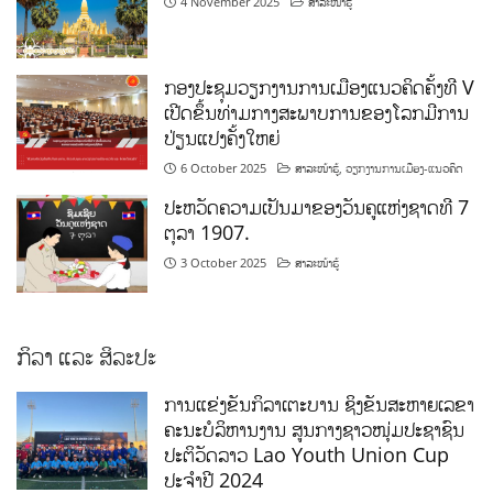
4 November 2025
ສາລະໜ້າຮູ້
ກອງປະຊຸມວຽກງານການເມືອງແນວຄິດຄັ້ງທີ V
ເປີດຂຶ້ນທ່າມກາງສະພາບການຂອງໂລກມີການ
ປ່ຽນແປງຄັ້ງໃຫຍ່
6 October 2025
ສາລະໜ້າຮູ້
,
ວຽກງານການເມືອງ-ແນວຄິດ
ປະຫວັດຄວາມເປັນມາຂອງວັນຄູແຫ່ງຊາດທີ 7
ຕຸລາ 1907.
3 October 2025
ສາລະໜ້າຮູ້
ກິລາ ແລະ ສິລະປະ
ການແຂ່ງຂັນກິລາເຕະບານ ຊິງຂັນສະຫາຍເລຂາ
ຄະນະບໍລິຫານງານ ສູນກາງຊາວໜຸ່ມປະຊາຊົນ
ປະຕິວັດລາວ Lao Youth Union Cup
ປະຈຳປີ 2024