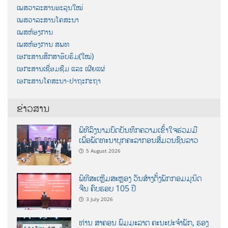
ເພສວາລະສານອະລຸນໃໝ່
ເພສວາລະສານໂຄສະນາ
ເພສຫ້ອງການ
ເພສຫ້ອງການ ສພທ
ເອກະສານສຶກສາອົບຮົມ(ໃໝ່)
ເອກະສານເຊື່ອມຊືມ ແລະ ເຜີຍແຜ່
ເອກະສານໂຄສະນາ-ປາຖະກະຖາ
ຂ່າວສານ
ພິທີລົງນາມບົດບັນທຶກຄວາມເຂົ້າໃຈຮ່ວມມື
ເພື່ອພັດທະນາບຸກຄະລາກອນສື່ມວນຊົນລາວ
5 August 2026
ພິທີສະເຫຼີມສະຫຼອງ ວັນສ້າງຕັ້ງພັກກອມມູນິດ
ຈີນ ຄົບຮອບ 105 ປີ
3 July 2026
ທ່ານ ສາຄອນ ພົມມະລາດ ຄະນະປະຈໍາພັກ, ຮອງ