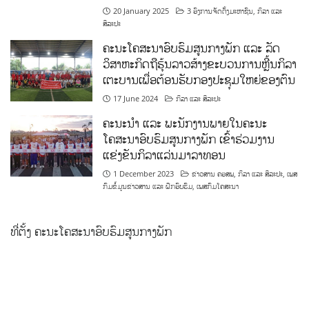
20 January 2025
3 ອົງການຈັດຕັ້ງມະຫາຊົນ
,
ກິລາ ແລະ
ສິລະປະ
ຄະນະໂຄສະນາອົບຮົມສູນກາງພັກ ແລະ ລັດ
ວິສາຫະກິດຖືຮຸ້ນລາວສ້າງຂະບວນການຫຼີ້ນກິລາ
ເຕະບານເພື່ອຕ້ອນຮັບກອງປະຊຸມໃຫຍ່ຂອງຕົນ
17 June 2024
ກິລາ ແລະ ສິລະປະ
ຄະນະນຳ ແລະ ພະນັກງານພາຍໃນຄະນະ
ໂຄສະນາອົບຮົມສູນກາງພັກ ເຂົ້າຮ່ວມງານ
ແຂ່ງຂັນກິລາແລ່ນມາລາທອນ
1 December 2023
ຂ່າວສານ ຄອສພ
,
ກິລາ ແລະ ສິລະປະ
,
ເພສ
ກົມຂໍ້ມູນຂ່າວສານ ແລະ ຝຶກອົບຮົມ
,
ເພສກົມໂຄສະນາ
ທີ່ຕັ້ງ ຄະນະໂຄສະນາອົບຮົມສູນກາງພັກ