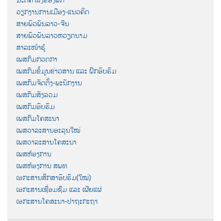
ວຽກງານການເມືອງ-ແນວຄິດ
ສາຍພົວພັນລາວ-ຈີນ
ສາຍພົວພັນລາວຫວຽດນາມ
ສາລະໜ້າຮູ້
ເພສກົມກວດກາ
ເພສກົມຂໍ້ມູນຂ່າວສານ ແລະ ຝຶກອົບຮົມ
ເພສກົມຈັດຕັ້ງ-ພະນັກງານ
ເພສກົມສັງລວມ
ເພສກົມອົບຮົມ
ເພສກົມໂຄສະນາ
ເພສວາລະສານອະລຸນໃໝ່
ເພສວາລະສານໂຄສະນາ
ເພສຫ້ອງການ
ເພສຫ້ອງການ ສພທ
ເອກະສານສຶກສາອົບຮົມ(ໃໝ່)
ເອກະສານເຊື່ອມຊືມ ແລະ ເຜີຍແຜ່
ເອກະສານໂຄສະນາ-ປາຖະກະຖາ