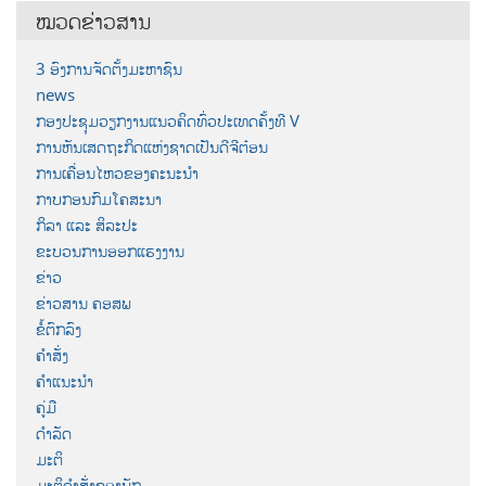
ໝວດຂ່າວສານ
3 ອົງການຈັດຕັ້ງມະຫາຊົນ
news
ກອງປະຊຸມວຽກງານແນວຄິດທົ່ວປະເທດຄັ້ງທີ V
ການຫັນເສດຖະກິດແຫ່ງຊາດເປັນດີຈີຕ໋ອນ
ການເຄື່ອນໄຫວຂອງຄະນະນຳ
ກາບກອນກົມໂຄສະນາ
ກິລາ ແລະ ສິລະປະ
ຂະບວນການອອກແຮງງານ
ຂ່າວ
ຂ່າວສານ ຄອສພ
ຂໍ້ຕົກລົງ
ຄຳສັ່ງ
ຄຳແນະນຳ
ຄູ່ມື
ດຳລັດ
ມະຕິ
ມະຕິຄຳສັ່ງຂອງພັກ