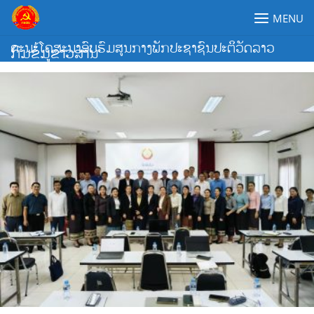
Skip
MENU
to
content
ຄະນະໂຄສະນາອົບຮົມສູນກາງພັກປະຊາຊົນປະຕິວັດລາວ
ກົມຂໍ້ມູຂ່າວສານ