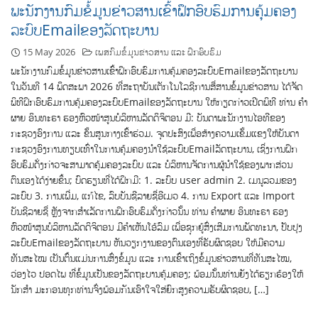
ພະນັກງານກົມຂໍ້ມູນຂ່າວສານເຂົ້າຝຶກອົບຮົມການຄຸ້ມຄອງ
ລະບົບEmailຂອງລັດຖະບານ
15 May 2026
ເພສກົມຂໍ້ມູນຂ່າວສານ ແລະ ຝຶກອົບຮົມ
ພະນັກງານກົມຂໍ້ມູນຂ່າວສານເຂົ້າຝຶກອົບຮົມການຄຸ້ມຄອງລະບົບEmailຂອງລັດຖະບານ
ໃນວັນທີ 14 ພຶດສະພາ 2026 ທີ່ສະຖາບັນເຕັກໂນໂລຊີການສື່ສານຂໍ້ມູນຂ່າວສານ ໄດ້ຈັດ
ພິທີຝຶກອົບຮົມການຄຸ້ມຄອງລະບົບEmailຂອງລັດຖະບານ ໃຫ້ກຽດກ່າວເປີດພິທີ ທ່ານ ຄຳ
ຜາຍ ອິນທະຣາ ຮອງຫົວໜ້າສູນບໍລິຫານລັດດິຈິຕອນ ມີ: ບັນດາພະນັກງານໄອທີຂອງ
ກະຊວງອົງການ ແລະ ຂັ້ນສູນກາງເຂົ້າຮ່ວມ. ຈຸດປະສົງເພື່ອສ້າງຄວາມເຂັ້ມແຂງໃຫ້ບັນດາ
ກະຊວງອົງການທຽບເທົ່າໃນການຄຸ້ມຄອງນຳໃຊ້ລະບົບEmailລັດຖະບານ, ເຊິ່ງການຝຶກ
ອົບຮົມດັ່ງກ່າວຈະສາມາດຄຸ້ມຄອງລະບົບ ແລະ ບໍລິຫານຈັດການຜູ້ນຳໃຊ້ຂອງພາກສ່ວນ
ຕົນເອງໄດ້ງ່າຍຂຶ້ນ; ບົດຮຽນທີ່ໄດ້ຝຶກມີ: 1. ລະບົບ user admin 2. ເມນູລວມຂອງ
ລະບົບ 3. ການເພີ່ມ, ແກ້ໄຂ, ລົບບັນຊີລາຍຊື່ອີເມວ 4. ການ Export ແລະ Import
ບັນຊີລາຍຊື່ ຫຼັງຈາກສໍາເລັດການຝຶກອົບຮົມດັ່ງກ່າວນັ້ນ ທ່ານ ຄຳຜາຍ ອິນທະຣາ ຮອງ
ຫົວໜ້າສູນບໍລິຫານລັດດິຈິຕອນ ມີຄຳເຫັນໂອ້ລົມ ເພື່ອຊຸກຍູ້ສົ່ງເສີມການພັດທະນາ, ປັບປຸງ
ລະບົບEmailຂອງລັດຖະບານ ຫັນວຽກງານຂອງຕົນເອງທີ່ຮັບຜິດຊອບ ໃຫ້ມີຄວາມ
ທັນສະໄໝ ເປັນຕົ້ນແມ່ນການສົ່ງຂໍ້ມູນ ແລະ ການເຂົ້າເຖິງຂໍ້ມູນຂ່າວສານທີ່ທັນສະໄໝ,
ວ່ອງໄວ ປອດໄພ ທີ່ຂໍ້ມູນເປັນຂອງລັດຖະບານຄຸ້ມຄອງ; ພ້ອມນັ້ນທ່ານຍັງໄດ້ຮຽກຮ້ອງໃຫ້
ນັກສຳ ມະກອນທຸກທ່ານຈົ່ງພ້ອມກັນເອົາໃຈໃສ່ຍົກສູງຄວາມຮັບຜິດຊອບ, […]