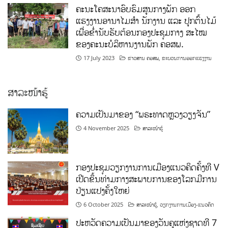
ຄະນະໂຄສະນາອົບຮົມສູນກາງພັກ ອອກ
ແຮງງານອານາໄມສໍາ ນັກງານ ແລະ ປູກຕົ້ນໄມ້
ເພື່ອຂໍ່ານັບຮັບຕ້ອນກອງປະຊຸມກາງ ສະໄໝ
ຂອງຄະນະບໍລິຫານງານພັກ ຄອສພ.
17 July 2023
ຂ່າວສານ ຄອສພ
,
ຂະບວນການອອກແຮງງານ
ສາລະໜ້າຮູ້
ຄວາມເປັນມາຂອງ “ພຣະທາດຫຼວງວຽງຈັນ”
4 November 2025
ສາລະໜ້າຮູ້
ກອງປະຊຸມວຽກງານການເມືອງແນວຄິດຄັ້ງທີ V
ເປີດຂຶ້ນທ່າມກາງສະພາບການຂອງໂລກມີການ
ປ່ຽນແປງຄັ້ງໃຫຍ່
6 October 2025
ສາລະໜ້າຮູ້
,
ວຽກງານການເມືອງ-ແນວຄິດ
ປະຫວັດຄວາມເປັນມາຂອງວັນຄູແຫ່ງຊາດທີ 7