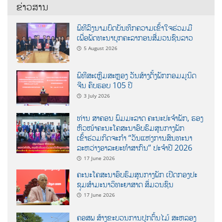
ຂ່າວສານ
ພິທີລົງນາມບົດບັນທຶກຄວາມເຂົ້າໃຈຮ່ວມມື
ເພື່ອພັດທະນາບຸກຄະລາກອນສື່ມວນຊົນລາວ
5 August 2026
ພິທີສະເຫຼີມສະຫຼອງ ວັນສ້າງຕັ້ງພັກກອມມູນິດ
ຈີນ ຄົບຮອບ 105 ປີ
3 July 2026
ທ່ານ ສາຄອນ ພົມມະລາດ ຄະນະປະຈໍາພັກ, ຮອງ
ຫົວໜ້າຄະນະໂຄສະນາອົບຮົມສູນກາງພັກ
ເຂົ້າຮ່ວມກິດຈະກຳ “ວັນແຫ່ງການສົນທະນາ
ລະຫວ່າງອາລະຍະທຳສາກົນ” ປະຈຳປີ 2026
17 June 2026
ຄະນະໂຄສະນາອົບຮົມສູນກາງພັກ ເປີດກອງປະ
ຊຸມສຳມະນາວິທະຍາສາດ ສຶ່ມວນຊົນ
17 June 2026
ຄອສພ ສ້າງຂະບວນການປູກຕົ້ນໄມ້ ສະຫລອງ