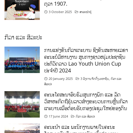
ຕຸລາ 1907.
3 October 2025
ສາລະໜ້າຮູ້
ກິລາ ແລະ ສິລະປະ
ການແຂ່ງຂັນກິລາເຕະບານ ຊິງຂັນສະຫາຍເລຂາ
ຄະນະບໍລິຫານງານ ສູນກາງຊາວໜຸ່ມປະຊາຊົນ
ປະຕິວັດລາວ Lao Youth Union Cup
ປະຈຳປີ 2024
20 January 2025
3 ອົງການຈັດຕັ້ງມະຫາຊົນ
,
ກິລາ ແລະ
ສິລະປະ
ຄະນະໂຄສະນາອົບຮົມສູນກາງພັກ ແລະ ລັດ
ວິສາຫະກິດຖືຮຸ້ນລາວສ້າງຂະບວນການຫຼີ້ນກິລາ
ເຕະບານເພື່ອຕ້ອນຮັບກອງປະຊຸມໃຫຍ່ຂອງຕົນ
17 June 2024
ກິລາ ແລະ ສິລະປະ
ຄະນະນຳ ແລະ ພະນັກງານພາຍໃນຄະນະ