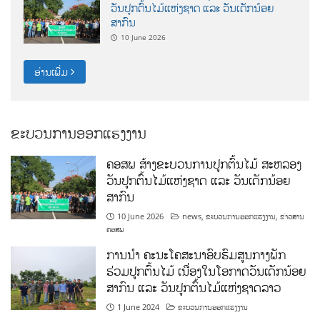
ວັນປູກຕົ້ນໄມ້ແຫ່ງຊາດ ແລະ ວັນເດັກນ້ອຍ
ສາກົນ
10 June 2026
ອ່ານເພີ່ມ
ຂະບວນການອອກແຮງງານ
ຄອສພ ສ້າງຂະບວນການປູກຕົ້ນໄມ້ ສະຫລອງ
ວັນປູກຕົ້ນໄມ້ແຫ່ງຊາດ ແລະ ວັນເດັກນ້ອຍ
ສາກົນ
10 June 2026
news
,
ຂະບວນການອອກແຮງງານ
,
ຂ່າວສານ
ຄອສພ
ການນໍາ ຄະນະໂຄສະນາອົບຮົມສູນກາງພັກ
ຮ່ວມປູກຕົ້ນໄມ້ ເນື່ອງໃນໂອກາດວັນເດັກນ້ອຍ
ສາກົນ ແລະ ວັນປູກຕົ້ນໄມ້ແຫ່ງຊາດລາວ
1 June 2024
ຂະບວນການອອກແຮງງານ