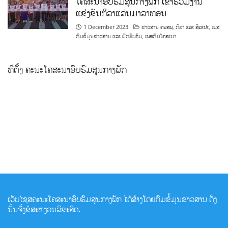
ໂຄສະນາອົບຮົມສູນກາງພັກ ເຂົ້າຮ່ວມງານ
ແຂ່ງຂັນກິລາແລ່ນມາລາທອນ
1 December 2023
ຂ່າວສານ ຄອສພ
,
ກິລາ ແລະ ສິລະປະ
,
ເພສ
ກົມຂໍ້ມູນຂ່າວສານ ແລະ ຝຶກອົບຮົມ
,
ເພສກົມໂຄສະນາ
ທີ່ຕັ້ງ ຄະນະໂຄສະນາອົບຮົມສູນກາງພັກ
ເວັບໄຊສຄະນະໂຄສະນາອົບຮົມສູນກາງພັກ ໄດ້ສ້າງໂດຍກົມຂໍ້ມູນຂ່າວສານ ດັ່ງ
ນັ້ນຈື່ງຂໍສະຫງວນລິຂະສິດ.