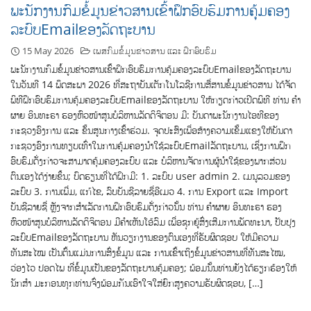
ພະນັກງານກົມຂໍ້ມູນຂ່າວສານເຂົ້າຝຶກອົບຮົມການຄຸ້ມຄອງ
ລະບົບEmailຂອງລັດຖະບານ
15 May 2026
ເພສກົມຂໍ້ມູນຂ່າວສານ ແລະ ຝຶກອົບຮົມ
ພະນັກງານກົມຂໍ້ມູນຂ່າວສານເຂົ້າຝຶກອົບຮົມການຄຸ້ມຄອງລະບົບEmailຂອງລັດຖະບານ
ໃນວັນທີ 14 ພຶດສະພາ 2026 ທີ່ສະຖາບັນເຕັກໂນໂລຊີການສື່ສານຂໍ້ມູນຂ່າວສານ ໄດ້ຈັດ
ພິທີຝຶກອົບຮົມການຄຸ້ມຄອງລະບົບEmailຂອງລັດຖະບານ ໃຫ້ກຽດກ່າວເປີດພິທີ ທ່ານ ຄຳ
ຜາຍ ອິນທະຣາ ຮອງຫົວໜ້າສູນບໍລິຫານລັດດິຈິຕອນ ມີ: ບັນດາພະນັກງານໄອທີຂອງ
ກະຊວງອົງການ ແລະ ຂັ້ນສູນກາງເຂົ້າຮ່ວມ. ຈຸດປະສົງເພື່ອສ້າງຄວາມເຂັ້ມແຂງໃຫ້ບັນດາ
ກະຊວງອົງການທຽບເທົ່າໃນການຄຸ້ມຄອງນຳໃຊ້ລະບົບEmailລັດຖະບານ, ເຊິ່ງການຝຶກ
ອົບຮົມດັ່ງກ່າວຈະສາມາດຄຸ້ມຄອງລະບົບ ແລະ ບໍລິຫານຈັດການຜູ້ນຳໃຊ້ຂອງພາກສ່ວນ
ຕົນເອງໄດ້ງ່າຍຂຶ້ນ; ບົດຮຽນທີ່ໄດ້ຝຶກມີ: 1. ລະບົບ user admin 2. ເມນູລວມຂອງ
ລະບົບ 3. ການເພີ່ມ, ແກ້ໄຂ, ລົບບັນຊີລາຍຊື່ອີເມວ 4. ການ Export ແລະ Import
ບັນຊີລາຍຊື່ ຫຼັງຈາກສໍາເລັດການຝຶກອົບຮົມດັ່ງກ່າວນັ້ນ ທ່ານ ຄຳຜາຍ ອິນທະຣາ ຮອງ
ຫົວໜ້າສູນບໍລິຫານລັດດິຈິຕອນ ມີຄຳເຫັນໂອ້ລົມ ເພື່ອຊຸກຍູ້ສົ່ງເສີມການພັດທະນາ, ປັບປຸງ
ລະບົບEmailຂອງລັດຖະບານ ຫັນວຽກງານຂອງຕົນເອງທີ່ຮັບຜິດຊອບ ໃຫ້ມີຄວາມ
ທັນສະໄໝ ເປັນຕົ້ນແມ່ນການສົ່ງຂໍ້ມູນ ແລະ ການເຂົ້າເຖິງຂໍ້ມູນຂ່າວສານທີ່ທັນສະໄໝ,
ວ່ອງໄວ ປອດໄພ ທີ່ຂໍ້ມູນເປັນຂອງລັດຖະບານຄຸ້ມຄອງ; ພ້ອມນັ້ນທ່ານຍັງໄດ້ຮຽກຮ້ອງໃຫ້
ນັກສຳ ມະກອນທຸກທ່ານຈົ່ງພ້ອມກັນເອົາໃຈໃສ່ຍົກສູງຄວາມຮັບຜິດຊອບ, […]