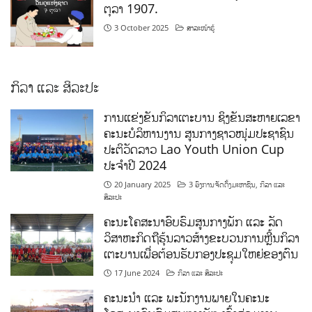
ຕຸລາ 1907.
3 October 2025
ສາລະໜ້າຮູ້
ກິລາ ແລະ ສິລະປະ
ການແຂ່ງຂັນກິລາເຕະບານ ຊິງຂັນສະຫາຍເລຂາ
ຄະນະບໍລິຫານງານ ສູນກາງຊາວໜຸ່ມປະຊາຊົນ
ປະຕິວັດລາວ Lao Youth Union Cup
ປະຈຳປີ 2024
20 January 2025
3 ອົງການຈັດຕັ້ງມະຫາຊົນ
,
ກິລາ ແລະ
ສິລະປະ
ຄະນະໂຄສະນາອົບຮົມສູນກາງພັກ ແລະ ລັດ
ວິສາຫະກິດຖືຮຸ້ນລາວສ້າງຂະບວນການຫຼີ້ນກິລາ
ເຕະບານເພື່ອຕ້ອນຮັບກອງປະຊຸມໃຫຍ່ຂອງຕົນ
17 June 2024
ກິລາ ແລະ ສິລະປະ
ຄະນະນຳ ແລະ ພະນັກງານພາຍໃນຄະນະ