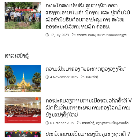
ຄະນະໂຄສະນາອົບຮົມສູນກາງພັກ ອອກ
ແຮງງານອານາໄມສໍາ ນັກງານ ແລະ ປູກຕົ້ນໄມ້
ເພື່ອຂໍ່ານັບຮັບຕ້ອນກອງປະຊຸມກາງ ສະໄໝ
ຂອງຄະນະບໍລິຫານງານພັກ ຄອສພ.
17 July 2023
ຂ່າວສານ ຄອສພ
,
ຂະບວນການອອກແຮງງານ
ສາລະໜ້າຮູ້
ຄວາມເປັນມາຂອງ “ພຣະທາດຫຼວງວຽງຈັນ”
4 November 2025
ສາລະໜ້າຮູ້
ກອງປະຊຸມວຽກງານການເມືອງແນວຄິດຄັ້ງທີ V
ເປີດຂຶ້ນທ່າມກາງສະພາບການຂອງໂລກມີການ
ປ່ຽນແປງຄັ້ງໃຫຍ່
6 October 2025
ສາລະໜ້າຮູ້
,
ວຽກງານການເມືອງ-ແນວຄິດ
ປະຫວັດຄວາມເປັນມາຂອງວັນຄູແຫ່ງຊາດທີ 7