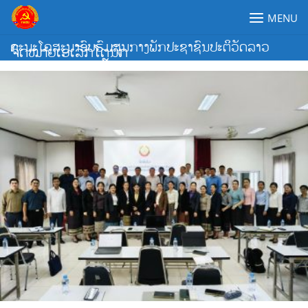
Skip
MENU
to
content
ຄະນະໂຄສະນາອົບຮົມສູນກາງພັກປະຊາຊົນປະຕິວັດລາວ
ຈົດໝາຍເອເລັກໂຕຼນິກ