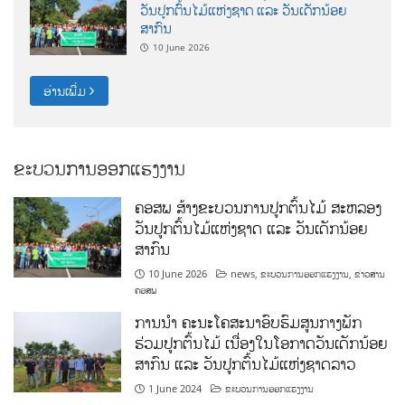
ວັນປູກຕົ້ນໄມ້ແຫ່ງຊາດ ແລະ ວັນເດັກນ້ອຍ
ສາກົນ
10 June 2026
ອ່ານເພີ່ມ
ຂະບວນການອອກແຮງງານ
ຄອສພ ສ້າງຂະບວນການປູກຕົ້ນໄມ້ ສະຫລອງ
ວັນປູກຕົ້ນໄມ້ແຫ່ງຊາດ ແລະ ວັນເດັກນ້ອຍ
ສາກົນ
10 June 2026
news
,
ຂະບວນການອອກແຮງງານ
,
ຂ່າວສານ
ຄອສພ
ການນໍາ ຄະນະໂຄສະນາອົບຮົມສູນກາງພັກ
ຮ່ວມປູກຕົ້ນໄມ້ ເນື່ອງໃນໂອກາດວັນເດັກນ້ອຍ
ສາກົນ ແລະ ວັນປູກຕົ້ນໄມ້ແຫ່ງຊາດລາວ
1 June 2024
ຂະບວນການອອກແຮງງານ