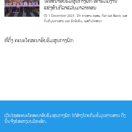
ໂຄສະນາອົບຮົມສູນກາງພັກ ເຂົ້າຮ່ວມງານ
ແຂ່ງຂັນກິລາແລ່ນມາລາທອນ
1 December 2023
ຂ່າວສານ ຄອສພ
,
ກິລາ ແລະ ສິລະປະ
,
ເພສ
ກົມຂໍ້ມູນຂ່າວສານ ແລະ ຝຶກອົບຮົມ
,
ເພສກົມໂຄສະນາ
ທີ່ຕັ້ງ ຄະນະໂຄສະນາອົບຮົມສູນກາງພັກ
ເວັບໄຊສຄະນະໂຄສະນາອົບຮົມສູນກາງພັກ ໄດ້ສ້າງໂດຍກົມຂໍ້ມູນຂ່າວສານ ດັ່ງ
ນັ້ນຈື່ງຂໍສະຫງວນລິຂະສິດ.