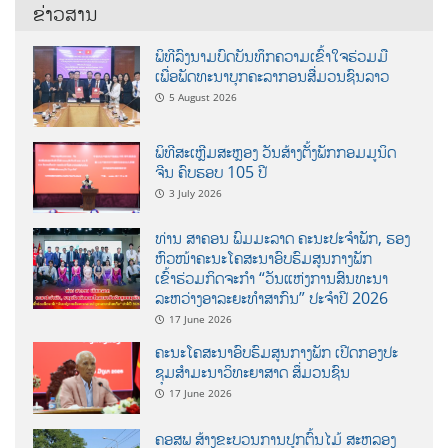
ຂ່າວສານ
ພິທີລົງນາມບົດບັນທຶກຄວາມເຂົ້າໃຈຮ່ວມມື
ເພື່ອພັດທະນາບຸກຄະລາກອນສື່ມວນຊົນລາວ
5 August 2026
ພິທີສະເຫຼີມສະຫຼອງ ວັນສ້າງຕັ້ງພັກກອມມູນິດ
ຈີນ ຄົບຮອບ 105 ປີ
3 July 2026
ທ່ານ ສາຄອນ ພົມມະລາດ ຄະນະປະຈໍາພັກ, ຮອງ
ຫົວໜ້າຄະນະໂຄສະນາອົບຮົມສູນກາງພັກ
ເຂົ້າຮ່ວມກິດຈະກຳ “ວັນແຫ່ງການສົນທະນາ
ລະຫວ່າງອາລະຍະທຳສາກົນ” ປະຈຳປີ 2026
17 June 2026
ຄະນະໂຄສະນາອົບຮົມສູນກາງພັກ ເປີດກອງປະ
ຊຸມສຳມະນາວິທະຍາສາດ ສຶ່ມວນຊົນ
17 June 2026
ຄອສພ ສ້າງຂະບວນການປູກຕົ້ນໄມ້ ສະຫລອງ