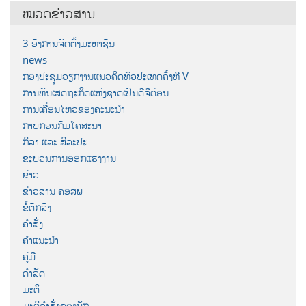
ໝວດຂ່າວສານ
3 ອົງການຈັດຕັ້ງມະຫາຊົນ
news
ກອງປະຊຸມວຽກງານແນວຄິດທົ່ວປະເທດຄັ້ງທີ V
ການຫັນເສດຖະກິດແຫ່ງຊາດເປັນດີຈີຕ໋ອນ
ການເຄື່ອນໄຫວຂອງຄະນະນຳ
ກາບກອນກົມໂຄສະນາ
ກິລາ ແລະ ສິລະປະ
ຂະບວນການອອກແຮງງານ
ຂ່າວ
ຂ່າວສານ ຄອສພ
ຂໍ້ຕົກລົງ
ຄຳສັ່ງ
ຄຳແນະນຳ
ຄູ່ມື
ດຳລັດ
ມະຕິ
ມະຕິຄຳສັ່ງຂອງພັກ