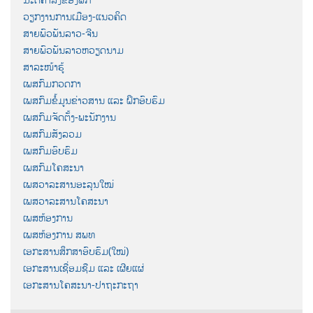
ວຽກງານການເມືອງ-ແນວຄິດ
ສາຍພົວພັນລາວ-ຈີນ
ສາຍພົວພັນລາວຫວຽດນາມ
ສາລະໜ້າຮູ້
ເພສກົມກວດກາ
ເພສກົມຂໍ້ມູນຂ່າວສານ ແລະ ຝຶກອົບຮົມ
ເພສກົມຈັດຕັ້ງ-ພະນັກງານ
ເພສກົມສັງລວມ
ເພສກົມອົບຮົມ
ເພສກົມໂຄສະນາ
ເພສວາລະສານອະລຸນໃໝ່
ເພສວາລະສານໂຄສະນາ
ເພສຫ້ອງການ
ເພສຫ້ອງການ ສພທ
ເອກະສານສຶກສາອົບຮົມ(ໃໝ່)
ເອກະສານເຊື່ອມຊືມ ແລະ ເຜີຍແຜ່
ເອກະສານໂຄສະນາ-ປາຖະກະຖາ