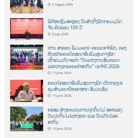
5 August 2026
ພິທີສະເຫຼີມສະຫຼອງ ວັນສ້າງຕັ້ງພັກກອມມູນິດ
ຈີນ ຄົບຮອບ 105 ປີ
3 July 2026
ທ່ານ ສາຄອນ ພົມມະລາດ ຄະນະປະຈໍາພັກ, ຮອງ
ຫົວໜ້າຄະນະໂຄສະນາອົບຮົມສູນກາງພັກ
ເຂົ້າຮ່ວມກິດຈະກຳ “ວັນແຫ່ງການສົນທະນາ
ລະຫວ່າງອາລະຍະທຳສາກົນ” ປະຈຳປີ 2026
17 June 2026
ຄະນະໂຄສະນາອົບຮົມສູນກາງພັກ ເປີດກອງປະ
ຊຸມສຳມະນາວິທະຍາສາດ ສຶ່ມວນຊົນ
17 June 2026
ຄອສພ ສ້າງຂະບວນການປູກຕົ້ນໄມ້ ສະຫລອງ
ວັນປູກຕົ້ນໄມ້ແຫ່ງຊາດ ແລະ ວັນເດັກນ້ອຍ
ສາກົນ
10 June 2026