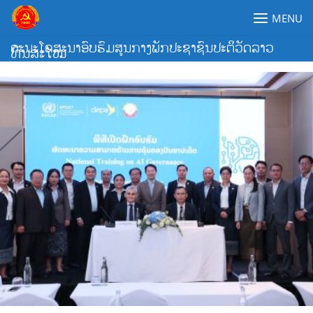
Skip
MENU
to
content
ຄະນະໂຄສະນາອົບຮົມສູນກາງພັກປະຊາຊົນປະຕິວັດລາວ
ທັນສະໄໝ