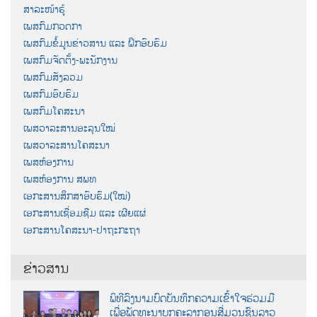
ສາລະໜ້າຮູ້
ເພສກົມກວດກາ
ເພສກົມຂໍ້ມູນຂ່າວສານ ແລະ ຝຶກອົບຮົມ
ເພສກົມຈັດຕັ້ງ-ພະນັກງານ
ເພສກົມສັງລວມ
ເພສກົມອົບຮົມ
ເພສກົມໂຄສະນາ
ເພສວາລະສານອະລຸນໃໝ່
ເພສວາລະສານໂຄສະນາ
ເພສຫ້ອງການ
ເພສຫ້ອງການ ສພທ
ເອກະສານສຶກສາອົບຮົມ(ໃໝ່)
ເອກະສານເຊື່ອມຊືມ ແລະ ເຜີຍແຜ່
ເອກະສານໂຄສະນາ-ປາຖະກະຖາ
ຂ່າວສານ
ພິທີລົງນາມບົດບັນທຶກຄວາມເຂົ້າໃຈຮ່ວມມື
ເພື່ອພັດທະນາບຸກຄະລາກອນສື່ມວນຊົນລາວ