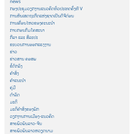
news
ກອງປະຊຸມວຽກງານແນວຄິດທົ່ວປະເທດຄັ້ງທີ V
ການຫັນເສດຖະກິດແຫ່ງຊາດເປັນດີຈີຕ໋ອນ
ການເຄື່ອນໄຫວຂອງຄະນະນຳ
ກາບກອນກົມໂຄສະນາ
ກິລາ ແລະ ສິລະປະ
ຂະບວນການອອກແຮງງານ
ຂ່າວ
ຂ່າວສານ ຄອສພ
ຂໍ້ຕົກລົງ
ຄຳສັ່ງ
ຄຳແນະນຳ
ຄູ່ມື
ດຳລັດ
ມະຕິ
ມະຕິຄຳສັ່ງຂອງພັກ
ວຽກງານການເມືອງ-ແນວຄິດ
ສາຍພົວພັນລາວ-ຈີນ
ສາຍພົວພັນລາວຫວຽດນາມ