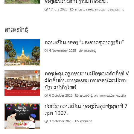
ຂອງຄະນະບໍລິຫານງານພັກ ຄອສພ.
17 July 2023
ຂ່າວສານ ຄອສພ
,
ຂະບວນການອອກແຮງງານ
ສາລະໜ້າຮູ້
ຄວາມເປັນມາຂອງ “ພຣະທາດຫຼວງວຽງຈັນ”
4 November 2025
ສາລະໜ້າຮູ້
ກອງປະຊຸມວຽກງານການເມືອງແນວຄິດຄັ້ງທີ V
ເປີດຂຶ້ນທ່າມກາງສະພາບການຂອງໂລກມີການ
ປ່ຽນແປງຄັ້ງໃຫຍ່
6 October 2025
ສາລະໜ້າຮູ້
,
ວຽກງານການເມືອງ-ແນວຄິດ
ປະຫວັດຄວາມເປັນມາຂອງວັນຄູແຫ່ງຊາດທີ 7
ຕຸລາ 1907.
3 October 2025
ສາລະໜ້າຮູ້