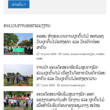
ອ່ານເພີ່ມ
ຂະບວນການອອກແຮງງານ
ຄອສພ ສ້າງຂະບວນການປູກຕົ້ນໄມ້ ສະຫລອງ
ວັນປູກຕົ້ນໄມ້ແຫ່ງຊາດ ແລະ ວັນເດັກນ້ອຍ
ສາກົນ
10 June 2026
news
,
ຂະບວນການອອກແຮງງານ
,
ຂ່າວສານ
ຄອສພ
ການນໍາ ຄະນະໂຄສະນາອົບຮົມສູນກາງພັກ
ຮ່ວມປູກຕົ້ນໄມ້ ເນື່ອງໃນໂອກາດວັນເດັກນ້ອຍ
ສາກົນ ແລະ ວັນປູກຕົ້ນໄມ້ແຫ່ງຊາດລາວ
1 June 2024
ຂະບວນການອອກແຮງງານ
ຄະນະໂຄສະນາອົບຮົມສູນກາງພັກ ອອກ
ແຮງງານອານາໄມສໍາ ນັກງານ ແລະ ປູກຕົ້ນໄມ້
ເພື່ອຂໍ່ານັບຮັບຕ້ອນກອງປະຊຸມກາງ ສະໄໝ