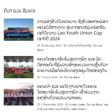
ກິລາ ແລະ ສິລະປະ
ການແຂ່ງຂັນກິລາເຕະບານ ຊິງຂັນສະຫາຍເລຂາ
ຄະນະບໍລິຫານງານ ສູນກາງຊາວໜຸ່ມປະຊາຊົນ
ປະຕິວັດລາວ Lao Youth Union Cup
ປະຈຳປີ 2024
20 January 2025
3 ອົງການຈັດຕັ້ງມະຫາຊົນ
,
ກິລາ ແລະ
ສິລະປະ
ຄະນະໂຄສະນາອົບຮົມສູນກາງພັກ ແລະ ລັດ
ວິສາຫະກິດຖືຮຸ້ນລາວສ້າງຂະບວນການຫຼີ້ນກິລາ
ເຕະບານເພື່ອຕ້ອນຮັບກອງປະຊຸມໃຫຍ່ຂອງຕົນ
17 June 2024
ກິລາ ແລະ ສິລະປະ
ຄະນະນຳ ແລະ ພະນັກງານພາຍໃນຄະນະ
ໂຄສະນາອົບຮົມສູນກາງພັກ ເຂົ້າຮ່ວມງານ
ແຂ່ງຂັນກິລາແລ່ນມາລາທອນ
1 December 2023
ຂ່າວສານ ຄອສພ
,
ກິລາ ແລະ ສິລະປະ
,
ເພສ
ກົມຂໍ້ມູນຂ່າວສານ ແລະ ຝຶກອົບຮົມ
,
ເພສກົມໂຄສະນາ