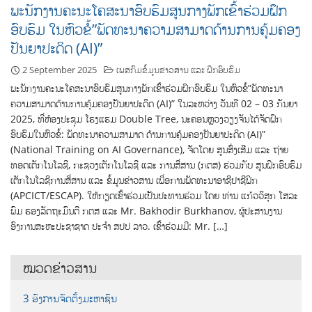
ພະນັກງານຄະນະໂຄສະນາອົບຮົມສູນກາງພັກເຂົ້າຮ່ວມຝຶກ
ອົບຮົມ ໃນຫົວຂໍ້”ພັດທະນາຄວາມສາມາດດ້ານການຄຸ້ມຄອງ
ປັນຍາປະດິດ (AI)”
2 September 2025
ເພສກົມຂໍ້ມູນຂ່າວສານ ແລະ ຝຶກອົບຮົມ
ພະນັກງານຄະນະໂຄສະນາອົບຮົມສູນກາງພັກເຂົ້າຮ່ວມຝຶກອົບຮົມ ໃນຫົວຂໍ້”ພັດທະນາ
ຄວາມສາມາດດ້ານການຄຸ້ມຄອງປັນຍາປະດິດ (AI)” ໃນລະຫວ່າງ ວັນທີ 02 – 03 ກັນຍາ
2025, ທີ່ຫ້ອງປະຊຸມ ໂຮງແຮມ Double Tree, ນະຄອນຫຼວງວຽງຈັນໄດ້ຈັດຝຶກ
ອົບຮົມໃນຫົວຂໍ້: ພັດທະນາຄວາມສາມາດ ດ້ານການຄຸ້ມຄອງປັນຍາປະດິດ (AI)”
(National Training on AI Governance), ຈັດໂດຍ ສູນສົ່ງເສີມ ແລະ ຖ່າຍ
ທອດເຕັກໂນໂລຊີ, ກະຊວງເຕັກໂນໂລຊີ ແລະ ການສື່ສານ (ກຕສ) ຮ່ວມກັບ ສູນຝຶກອົບຮົມ
ເຕັກໂນໂລຊີການສື່ສານ ແລະ ຂໍ້ມູນຂ່າວສານ ເພື່ອການພັດທະນາອາຊີປາຊີຟິກ
(APCICT/ESCAP). ໃຫ້ກຽດເຂົ້າຮ່ວມເປັນປະທານຮ່ວມ ໂດຍ ທ່ານ ແກ້ວວິສຸກ ໂສລະ
ພົມ ຮອງລັດຖະມົນຕີ ກຕສ ແລະ Mr. Bakhodir Burkhanov, ຜູ້ປະສານງານ
ອົງການສະຫະປະຊາຊາດ ປະຈຳ ສປປ ລາວ. ເຂົ້າຮ່ວມມີ: Mr. […]
ໝວດຂ່າວສານ
3 ອົງການຈັດຕັ້ງມະຫາຊົນ