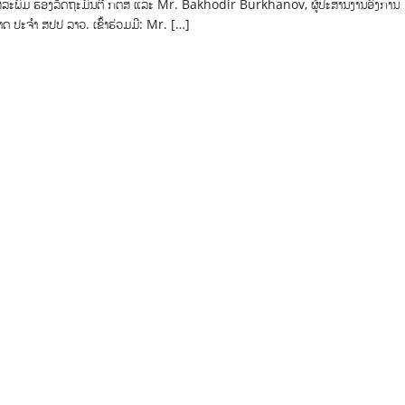
ໂສລະພົມ ຮອງລັດຖະມົນຕີ ກຕສ ແລະ Mr. Bakhodir Burkhanov, ຜູ້ປະສານງານອົງການ
ດ ປະຈຳ ສປປ ລາວ. ເຂົ້າຮ່ວມມີ: Mr. […]