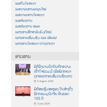
ເພສກົມໂຄສະນາ
ເພສວາລະສານອະລຸນໃໝ່
ເພສວາລະສານໂຄສະນາ
ເພສຫ້ອງການ
ເພສຫ້ອງການ ສພທ
ເອກະສານສຶກສາອົບຮົມ(ໃໝ່)
ເອກະສານເຊື່ອມຊືມ ແລະ ເຜີຍແຜ່
ເອກະສານໂຄສະນາ-ປາຖະກະຖາ
ຂ່າວສານ
ພິທີລົງນາມບົດບັນທຶກຄວາມ
ເຂົ້າໃຈຮ່ວມມື ເພື່ອພັດທະນາ
ບຸກຄະລາກອນສື່ມວນຊົນລາວ
5 August 2026
ພິທີສະເຫຼີມສະຫຼອງ ວັນສ້າງຕັ້ງ
ພັກກອມມູນິດຈີນ ຄົບຮອບ
105 ປີ
3 July 2026