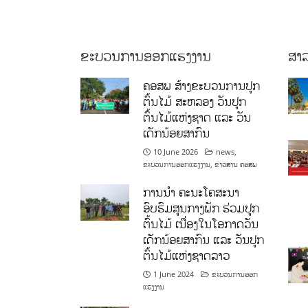
ຂະບວນການອອກແຮງງານ
ສາລ
ຄອສພ ສ້າງຂະບວນການປູກ
ຕົ້ນໄມ້ ສະຫລອງ ວັນປູກ
ຕົ້ນໄມ້ແຫ່ງຊາດ ແລະ ວັນ
ເດັກນ້ອຍສາກົນ
10 June 2026
news
,
ຂະບວນການອອກແຮງງານ
,
ຂ່າວສານ ຄອສພ
ການນໍາ ຄະນະໂຄສະນາ
ອົບຮົມສູນກາງພັກ ຮ່ວມປູກ
ຕົ້ນໄມ້ ເນື່ອງໃນໂອກາດວັນ
ເດັກນ້ອຍສາກົນ ແລະ ວັນປູກ
ຕົ້ນໄມ້ແຫ່ງຊາດລາວ
1 June 2024
ຂະບວນການອອກ
ແຮງງານ