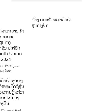
ທີ່ຕັ້ງ ຄະນະໂຄສະນາອົບຮົມ
ສູນກາງພັກ
ິລາເຕະບານ ຊິງ
ລຂາຄະນະ
ສູນກາງ
ຊົນ ປະຕິວັດ
outh Union
ີ 2024
025
3 ອົງການ
 ແລະ ສິລະປະ
ອົບຮົມສູນກາງ
ິສາຫະກິດຖືຮຸ້ນ
ນການຫຼີ້ນກິລາ
ຕ້ອນຮັບກອງ
ອງຕົນ
ກິລາ ແລະ ສິລະປະ