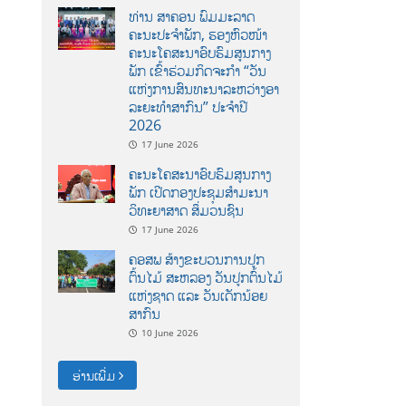
ທ່ານ ສາຄອນ ພົມມະລາດ
ຄະນະປະຈໍາພັກ, ຮອງຫົວໜ້າ
ຄະນະໂຄສະນາອົບຮົມສູນກາງ
ພັກ ເຂົ້າຮ່ວມກິດຈະກຳ “ວັນ
ແຫ່ງການສົນທະນາລະຫວ່າງອາ
ລະຍະທຳສາກົນ” ປະຈຳປີ
2026
17 June 2026
ຄະນະໂຄສະນາອົບຮົມສູນກາງ
ພັກ ເປີດກອງປະຊຸມສຳມະນາ
ວິທະຍາສາດ ສຶ່ມວນຊົນ
17 June 2026
ຄອສພ ສ້າງຂະບວນການປູກ
ຕົ້ນໄມ້ ສະຫລອງ ວັນປູກຕົ້ນໄມ້
ແຫ່ງຊາດ ແລະ ວັນເດັກນ້ອຍ
ສາກົນ
10 June 2026
ອ່ານເພີ່ມ