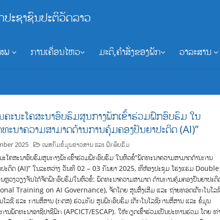
ກປະຊາຊົນປະຕິວັດລາວ
ອສພ
ການເຄື່ອນໄຫວ
ມະຕິ,ຄຳສັ່ງຂອງພັກ
ວາລະສານ
ນຄະນະໂຄສະນາອົບຮົມສູນກາງພັກເຂົ້າຮ່ວມຝຶກອົບຮົມ ໃນ
ພັດທະນາຄວາມສາມາດດ້ານການຄຸ້ມຄອງປັນຍາປະດິດ (AI)”
mber 2025
ເພສກົມຂໍ້ມູນຂ່າວສານ ແລະ ຝຶກອົບຮົມ
ະໂຄສະນາອົບຮົມສູນກາງພັກເຂົ້າຮ່ວມຝຶກອົບຮົມ ໃນຫົວຂໍ້”ພັດທະນາຄວາມສາມາດດ້ານການ
າປະດິດ (AI)” ໃນລະຫວ່າງ ວັນທີ 02 – 03 ກັນຍາ 2025, ທີ່ຫ້ອງປະຊຸມ ໂຮງແຮມ Double
ຫຼວງວຽງຈັນໄດ້ຈັດຝຶກອົບຮົມໃນຫົວຂໍ້: ພັດທະນາຄວາມສາມາດ ດ້ານການຄຸ້ມຄອງປັນຍາປະດິ
ional Training on AI Governance), ຈັດໂດຍ ສູນສົ່ງເສີມ ແລະ ຖ່າຍທອດເຕັກໂນໂລຊີ
ໂລຊີ ແລະ ການສື່ສານ (ກຕສ) ຮ່ວມກັບ ສູນຝຶກອົບຮົມ ເຕັກໂນໂລຊີການສື່ສານ ແລະ ຂໍ້ມູນ
່ອການພັດທະນາອາຊີປາຊີຟິກ (APCICT/ESCAP). ໃຫ້ກຽດເຂົ້າຮ່ວມເປັນປະທານຮ່ວມ ໂດຍ ທ່