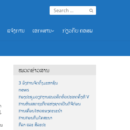
Search
for:
ແຈ້ງການ
ເອກະສານ
ກ່ຽວກັບ ຄອສພ
ໝວດຂ່າວສານ
3 ອົງການຈັດຕັ້ງມະຫາຊົນ
news
ກອງປະຊຸມວຽກງານແນວຄິດທົ່ວປະເທດຄັ້ງທີ V
ການຫັນເສດຖະກິດແຫ່ງຊາດເປັນດີຈີຕ໋ອນ
ດ
ການເຄື່ອນໄຫວຂອງຄະນະນຳ
,
ກາບກອນກົມໂຄສະນາ
ກິລາ ແລະ ສິລະປະ
ານ