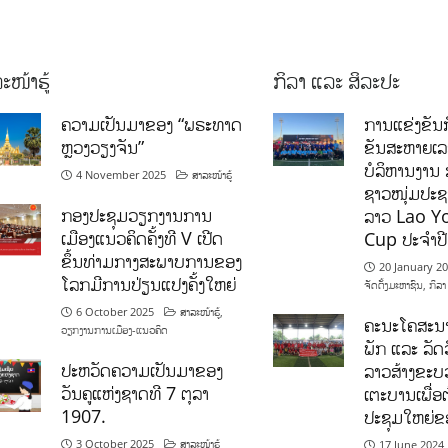
ະໜ້າຮູ້
ກິລາ ແລະ ສິລະປະ
ຄວາມເປັນມາຂອງ “ພຣະທາດ
ການແຂ່ງຂັນກ
ຫຼວງວຽງຈັນ”
ຂັນສະຫາຍເ
ບໍລິຫານງານ 
4 November 2025
ສາລະໜ້າຮູ້
ຊາວໜຸ່ມປະຊາ
ກອງປະຊຸມວຽກງານການ
ລາວ Lao Y
ເມືອງແນວຄິດຄັ້ງທີ V ເປີດ
Cup ປະຈຳປ
ຂຶ້ນທ່າມກາງສະພາບການຂອງ
20 January 2
ໂລກມີການປ່ຽນແປງຄັ້ງໃຫຍ່
ຈັດຕັ້ງມະຫາຊົນ
,
ກິລາ
6 October 2025
ສາລະໜ້າຮູ້
,
ຄະນະໂຄສະນາ
ວຽກງານການເມືອງ-ແນວຄິດ
ພັກ ແລະ ລັດວ
ປະຫວັດຄວາມເປັນມາຂອງ
ລາວສ້າງຂະບວ
ວັນຄູແຫ່ງຊາດທີ 7 ຕຸລາ
ເຕະບານເພື່ອ
1907.
ປະຊຸມໃຫຍ່ຂ
3 October 2025
ສາລະໜ້າຮູ້
17 June 2024