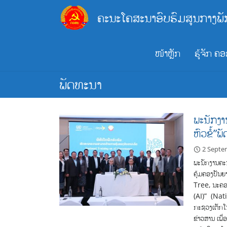
Skip
ຄະນະໂຄສະນາອົບຮົມສູນກາງພັ
to
content
ໜ້າຫຼັກ
ຮູ້ຈັກ ຄ
ພັດທະນາ
ພະນັກງາ
ຫົວຂໍ້”
2 Septe
ພະນັກງານຄະນ
ຄຸ້ມຄອງປັນຍ
Tree, ນະຄອນ
(AI)” (Nat
ກະຊວງເຕັກໂນ
ຂ່າວສານ ເພື