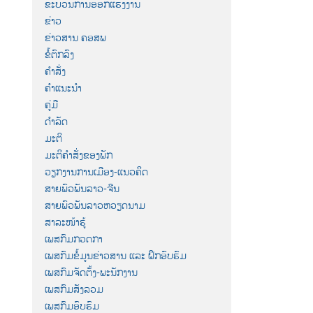
ຂະບວນການອອກແຮງງານ
ຂ່າວ
ຂ່າວສານ ຄອສພ
ຂໍ້ຕົກລົງ
ຄຳສັ່ງ
ຄຳແນະນຳ
ຄູ່ມື
ດຳລັດ
ມະຕິ
ມະຕິຄຳສັ່ງຂອງພັກ
ວຽກງານການເມືອງ-ແນວຄິດ
ສາຍພົວພັນລາວ-ຈີນ
ສາຍພົວພັນລາວຫວຽດນາມ
ສາລະໜ້າຮູ້
ເພສກົມກວດກາ
ເພສກົມຂໍ້ມູນຂ່າວສານ ແລະ ຝຶກອົບຮົມ
ເພສກົມຈັດຕັ້ງ-ພະນັກງານ
ເພສກົມສັງລວມ
ເພສກົມອົບຮົມ