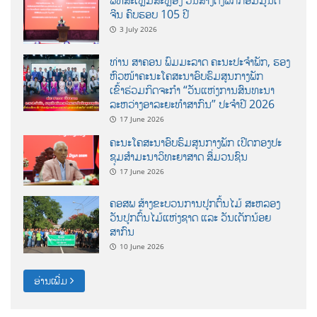
ພິທີສະເຫຼີມສະຫຼອງ ວັນສ້າງຕັ້ງພັກກອມມູນິດ
ຈີນ ຄົບຮອບ 105 ປີ
3 July 2026
ທ່ານ ສາຄອນ ພົມມະລາດ ຄະນະປະຈໍາພັກ, ຮອງ
ຫົວໜ້າຄະນະໂຄສະນາອົບຮົມສູນກາງພັກ
ເຂົ້າຮ່ວມກິດຈະກຳ “ວັນແຫ່ງການສົນທະນາ
ລະຫວ່າງອາລະຍະທຳສາກົນ” ປະຈຳປີ 2026
17 June 2026
ຄະນະໂຄສະນາອົບຮົມສູນກາງພັກ ເປີດກອງປະ
ຊຸມສຳມະນາວິທະຍາສາດ ສຶ່ມວນຊົນ
17 June 2026
ຄອສພ ສ້າງຂະບວນການປູກຕົ້ນໄມ້ ສະຫລອງ
ວັນປູກຕົ້ນໄມ້ແຫ່ງຊາດ ແລະ ວັນເດັກນ້ອຍ
ສາກົນ
10 June 2026
ອ່ານເພີ່ມ