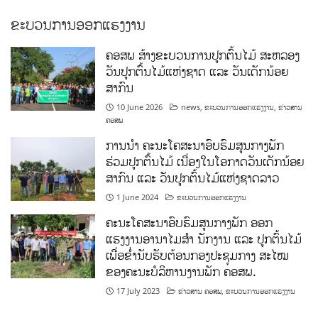
ຂະບວນການອອກແຮງງານ
ຄອສພ ສ້າງຂະບວນການປູກຕົ້ນໄມ້ ສະຫລອງ
ວັນປູກຕົ້ນໄມ້ແຫ່ງຊາດ ແລະ ວັນເດັກນ້ອຍ
ສາກົນ
10 June 2026
news
,
ຂະບວນການອອກແຮງງານ
,
ຂ່າວສານ
ຄອສພ
ການນໍາ ຄະນະໂຄສະນາອົບຮົມສູນກາງພັກ
ຮ່ວມປູກຕົ້ນໄມ້ ເນື່ອງໃນໂອກາດວັນເດັກນ້ອຍ
ສາກົນ ແລະ ວັນປູກຕົ້ນໄມ້ແຫ່ງຊາດລາວ
1 June 2024
ຂະບວນການອອກແຮງງານ
ຄະນະໂຄສະນາອົບຮົມສູນກາງພັກ ອອກ
ແຮງງານອານາໄມສໍາ ນັກງານ ແລະ ປູກຕົ້ນໄມ້
ເພື່ອຂໍ່ານັບຮັບຕ້ອນກອງປະຊຸມກາງ ສະໄໝ
ຂອງຄະນະບໍລິຫານງານພັກ ຄອສພ.
17 July 2023
ຂ່າວສານ ຄອສພ
,
ຂະບວນການອອກແຮງງານ