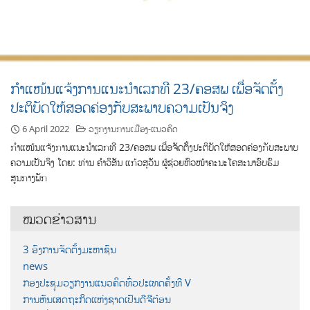
ກຳແໜ້ນແຈ້ງການແນະນຳເລກທີ 23/ຄອສພ ເພື່ອຈັດຕັ້ງ
ປະຕິບັດໃຫ້ສອດຄ່ອງກັບສະພາບຄວາມເປັນຈິງ
6 April 2022
ວຽກງານການເມືອງ-ແນວຄິດ
ກຳແໜ້ນແຈ້ງການແນະນຳເລກທີ 23/ຄອສພ ເພື່ອຈັດຕັ້ງປະຕິບັດໃຫ້ສອດຄ່ອງກັບສະພາບ
ຄວາມເປັນຈິງ ໂດຍ: ທ່ານ ຄຳວິສັນ ແກ້ວສຸວັນ ຜູ້ຊ່ວຍຫົວໜ້າຄະນະໂຄສະນາອົບຮົມ
ສູນກາງພັກ
ໝວດຂ່າວສານ
3 ອົງການຈັດຕັ້ງມະຫາຊົນ
news
ກອງປະຊຸມວຽກງານແນວຄິດທົ່ວປະເທດຄັ້ງທີ V
ການຫັນເສດຖະກິດແຫ່ງຊາດເປັນດີຈີຕ໋ອນ