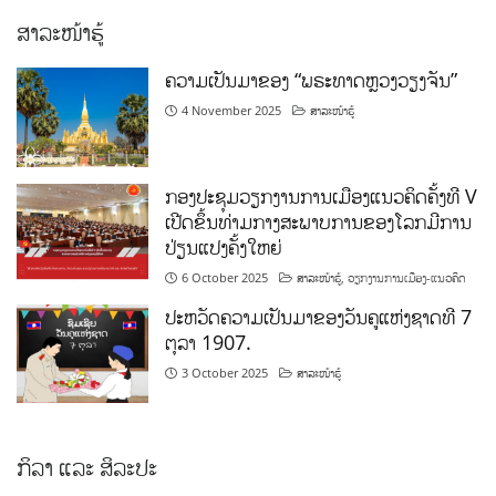
ສາລະໜ້າຮູ້
ຄວາມເປັນມາຂອງ “ພຣະທາດຫຼວງວຽງຈັນ”
4 November 2025
ສາລະໜ້າຮູ້
ກອງປະຊຸມວຽກງານການເມືອງແນວຄິດຄັ້ງທີ V
ເປີດຂຶ້ນທ່າມກາງສະພາບການຂອງໂລກມີການ
ປ່ຽນແປງຄັ້ງໃຫຍ່
6 October 2025
ສາລະໜ້າຮູ້
,
ວຽກງານການເມືອງ-ແນວຄິດ
ປະຫວັດຄວາມເປັນມາຂອງວັນຄູແຫ່ງຊາດທີ 7
ຕຸລາ 1907.
3 October 2025
ສາລະໜ້າຮູ້
ກິລາ ແລະ ສິລະປະ