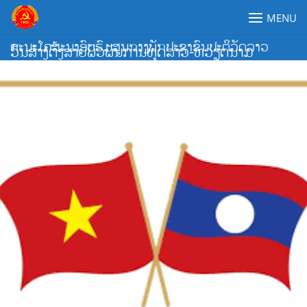
Skip
MENU
to
content
ຄະນະໂຄສະນາອົບຮົມສູນກາງພັກປະຊາຊົນປະຕິວັດລາວ
ວັນສ້າງຕັ້ງສາຍພົວພັນການທູດລາວ-ຫວຽດນາມ