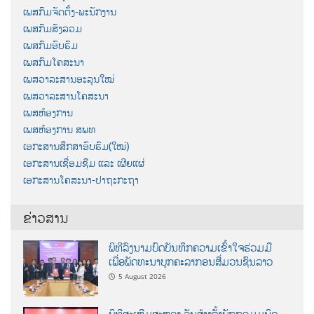
ເພສກົມຈັດຕັ້ງ-ພະນັກງານ
ເພສກົມສັງລວມ
ເພສກົມອົບຮົມ
ເພສກົມໂຄສະນາ
ເພສວາລະສານອະລຸນໃໝ່
ເພສວາລະສານໂຄສະນາ
ເພສຫ້ອງການ
ເພສຫ້ອງການ ສພທ
ເອກະສານສຶກສາອົບຮົມ(ໃໝ່)
ເອກະສານເຊື່ອມຊືມ ແລະ ເຜີຍແຜ່
ເອກະສານໂຄສະນາ-ປາຖະກະຖາ
ຂ່າວສານ
ພິທີລົງນາມບົດບັນທຶກຄວາມເຂົ້າໃຈຮ່ວມມື
ເພື່ອພັດທະນາບຸກຄະລາກອນສື່ມວນຊົນລາວ
5 August 2026