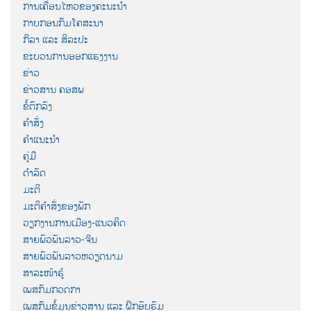
ການເຄື່ອນໄຫວຂອງຄະນະນຳ
ກາບກອນກົມໂຄສະນາ
ກິລາ ແລະ ສິລະປະ
ຂະບວນການອອກແຮງງານ
ຂ່າວ
ຂ່າວສານ ຄອສພ
ຂໍ້ຕົກລົງ
ຄຳສັ່ງ
ຄຳແນະນຳ
ຄູ່ມື
ດຳລັດ
ມະຕິ
ມະຕິຄຳສັ່ງຂອງພັກ
ວຽກງານການເມືອງ-ແນວຄິດ
ສາຍພົວພັນລາວ-ຈີນ
ສາຍພົວພັນລາວຫວຽດນາມ
ສາລະໜ້າຮູ້
ເພສກົມກວດກາ
ເພສກົມຂໍ້ມູນຂ່າວສານ ແລະ ຝຶກອົບຮົມ