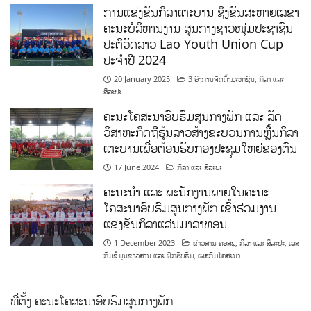
ການແຂ່ງຂັນກິລາເຕະບານ ຊິງຂັນສະຫາຍເລຂາ
ຄະນະບໍລິຫານງານ ສູນກາງຊາວໜຸ່ມປະຊາຊົນ
ປະຕິວັດລາວ Lao Youth Union Cup
ປະຈຳປີ 2024
20 January 2025
3 ອົງການຈັດຕັ້ງມະຫາຊົນ
,
ກິລາ ແລະ
ສິລະປະ
ຄະນະໂຄສະນາອົບຮົມສູນກາງພັກ ແລະ ລັດ
ວິສາຫະກິດຖືຮຸ້ນລາວສ້າງຂະບວນການຫຼີ້ນກິລາ
ເຕະບານເພື່ອຕ້ອນຮັບກອງປະຊຸມໃຫຍ່ຂອງຕົນ
17 June 2024
ກິລາ ແລະ ສິລະປະ
ຄະນະນຳ ແລະ ພະນັກງານພາຍໃນຄະນະ
ໂຄສະນາອົບຮົມສູນກາງພັກ ເຂົ້າຮ່ວມງານ
ແຂ່ງຂັນກິລາແລ່ນມາລາທອນ
1 December 2023
ຂ່າວສານ ຄອສພ
,
ກິລາ ແລະ ສິລະປະ
,
ເພສ
ກົມຂໍ້ມູນຂ່າວສານ ແລະ ຝຶກອົບຮົມ
,
ເພສກົມໂຄສະນາ
ທີ່ຕັ້ງ ຄະນະໂຄສະນາອົບຮົມສູນກາງພັກ