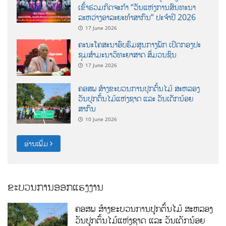
ເຂົ້າຮ່ວມກິດຈະກຳ “ວັນແຫ່ງການສົນທະນາ
ລະຫວ່າງອາລະຍະທຳສາກົນ” ປະຈຳປີ 2026
17 June 2026
ຄະນະໂຄສະນາອົບຮົມສູນກາງພັກ ເປີດກອງປະ
ຊຸມສຳມະນາວິທະຍາສາດ ສຶ່ມວນຊົນ
17 June 2026
ຄອສພ ສ້າງຂະບວນການປູກຕົ້ນໄມ້ ສະຫລອງ
ວັນປູກຕົ້ນໄມ້ແຫ່ງຊາດ ແລະ ວັນເດັກນ້ອຍ
ສາກົນ
10 June 2026
ອ່ານເພີ່ມ
ຂະບວນການອອກແຮງງານ
ຄອສພ ສ້າງຂະບວນການປູກຕົ້ນໄມ້ ສະຫລອງ
ວັນປູກຕົ້ນໄມ້ແຫ່ງຊາດ ແລະ ວັນເດັກນ້ອຍ