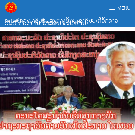
Skip
MENU
to
content
ຄະນະໂຄສະນາອົບຮົມສູນກາງພັກປະຊາຊົນປະຕິວັດລາວ
ວັນເກີດປະທານ ໄກສອນ ພົມວິຫານ