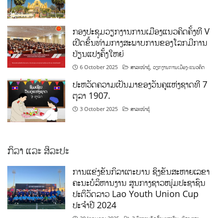
ກອງປະຊຸມວຽກງານການເມືອງແນວຄິດຄັ້ງທີ V
ເປີດຂຶ້ນທ່າມກາງສະພາບການຂອງໂລກມີການ
ປ່ຽນແປງຄັ້ງໃຫຍ່
6 October 2025
ສາລະໜ້າຮູ້
,
ວຽກງານການເມືອງ-ແນວຄິດ
ປະຫວັດຄວາມເປັນມາຂອງວັນຄູແຫ່ງຊາດທີ 7
ຕຸລາ 1907.
3 October 2025
ສາລະໜ້າຮູ້
ກິລາ ແລະ ສິລະປະ
ການແຂ່ງຂັນກິລາເຕະບານ ຊິງຂັນສະຫາຍເລຂາ
ຄະນະບໍລິຫານງານ ສູນກາງຊາວໜຸ່ມປະຊາຊົນ
ປະຕິວັດລາວ Lao Youth Union Cup
ປະຈຳປີ 2024