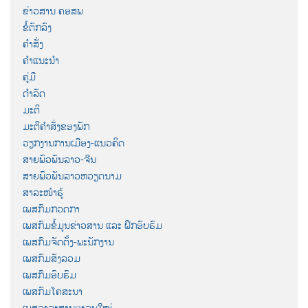
ຂ່າວສານ ຄອສພ
ຂໍ້ຕົກລົງ
ຄຳສັ່ງ
ຄຳແນະນຳ
ຄູ່ມື
ດຳລັດ
ມະຕິ
ມະຕິຄຳສັ່ງຂອງພັກ
ວຽກງານການເມືອງ-ແນວຄິດ
ສາຍພົວພັນລາວ-ຈີນ
ສາຍພົວພັນລາວຫວຽດນາມ
ສາລະໜ້າຮູ້
ເພສກົມກວດກາ
ເພສກົມຂໍ້ມູນຂ່າວສານ ແລະ ຝຶກອົບຮົມ
ເພສກົມຈັດຕັ້ງ-ພະນັກງານ
ເພສກົມສັງລວມ
ເພສກົມອົບຮົມ
ເພສກົມໂຄສະນາ
ເພສວາລະສານອະລຸນໃໝ່