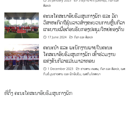
20 January 2025
3 ອົງການຈັດຕັ້ງມະຫາຊົນ
,
ກິລາ ແລະ
ສິລະປະ
ຄະນະໂຄສະນາອົບຮົມສູນກາງພັກ ແລະ ລັດ
ວິສາຫະກິດຖືຮຸ້ນລາວສ້າງຂະບວນການຫຼີ້ນກິລາ
ເຕະບານເພື່ອຕ້ອນຮັບກອງປະຊຸມໃຫຍ່ຂອງຕົນ
17 June 2024
ກິລາ ແລະ ສິລະປະ
ຄະນະນຳ ແລະ ພະນັກງານພາຍໃນຄະນະ
ໂຄສະນາອົບຮົມສູນກາງພັກ ເຂົ້າຮ່ວມງານ
ແຂ່ງຂັນກິລາແລ່ນມາລາທອນ
1 December 2023
ຂ່າວສານ ຄອສພ
,
ກິລາ ແລະ ສິລະປະ
,
ເພສ
ກົມຂໍ້ມູນຂ່າວສານ ແລະ ຝຶກອົບຮົມ
,
ເພສກົມໂຄສະນາ
ທີ່ຕັ້ງ ຄະນະໂຄສະນາອົບຮົມສູນກາງພັກ