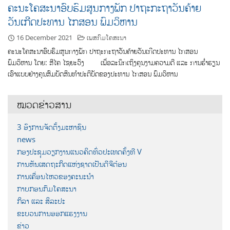
ຄະນະໂຄສະນາອົບຮົມສູນກາງພັກ ປາຖະກະຖາວັນຄ້າຍ
ວັນເກີດປະທານ ໄກສອນ ພົມວິຫານ
16 December 2021
ເພສກົມໂຄສະນາ
ຄະນະໂຄສະນາອົບຮົມສູນກາງພັກ ປາຖະກະຖາວັນຄ້າຍວັນເກີດປະທານ ໄກສອນ
ພົມວິຫານ ໂດຍ: ສີໄຄ ໄຊຍະວົງ ເພື່ອລະນຶກເຖິງຄຸນງາມຄວາມດີ ແລະ ການຮໍ່າຮຽນ
ເອົາແບບຢ່າງຄຸນສົມບັດສິນທໍາປະຕິບັດຂອງປະທານ ໄກສອນ ພົມວິຫານ
ໝວດຂ່າວສານ
3 ອົງການຈັດຕັ້ງມະຫາຊົນ
news
ກອງປະຊຸມວຽກງານແນວຄິດທົ່ວປະເທດຄັ້ງທີ V
ການຫັນເສດຖະກິດແຫ່ງຊາດເປັນດີຈີຕ໋ອນ
ການເຄື່ອນໄຫວຂອງຄະນະນຳ
ກາບກອນກົມໂຄສະນາ
ກິລາ ແລະ ສິລະປະ
ຂະບວນການອອກແຮງງານ
ຂ່າວ