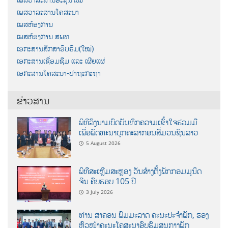
ເພສວາລະສານໂຄສະນາ
ເພສຫ້ອງການ
ເພສຫ້ອງການ ສພທ
ເອກະສານສຶກສາອົບຮົມ(ໃໝ່)
ເອກະສານເຊື່ອມຊືມ ແລະ ເຜີຍແຜ່
ເອກະສານໂຄສະນາ-ປາຖະກະຖາ
ຂ່າວສານ
ພິທີລົງນາມບົດບັນທຶກຄວາມເຂົ້າໃຈຮ່ວມມື
ເພື່ອພັດທະນາບຸກຄະລາກອນສື່ມວນຊົນລາວ
5 August 2026
ພິທີສະເຫຼີມສະຫຼອງ ວັນສ້າງຕັ້ງພັກກອມມູນິດ
ຈີນ ຄົບຮອບ 105 ປີ
3 July 2026
ທ່ານ ສາຄອນ ພົມມະລາດ ຄະນະປະຈໍາພັກ, ຮອງ
ຫົວໜ້າຄະນະໂຄສະນາອົບຮົມສູນກາງພັກ