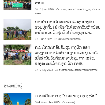
ສາກົນ
10 June 2026
news
,
ຂະບວນການອອກແຮງງານ
,
ຂ່າວສານ
ຄອສພ
ການນໍາ ຄະນະໂຄສະນາອົບຮົມສູນກາງພັກ
ຮ່ວມປູກຕົ້ນໄມ້ ເນື່ອງໃນໂອກາດວັນເດັກນ້ອຍ
ສາກົນ ແລະ ວັນປູກຕົ້ນໄມ້ແຫ່ງຊາດລາວ
1 June 2024
ຂະບວນການອອກແຮງງານ
ຄະນະໂຄສະນາອົບຮົມສູນກາງພັກ ອອກ
ແຮງງານອານາໄມສໍາ ນັກງານ ແລະ ປູກຕົ້ນໄມ້
ເພື່ອຂໍ່ານັບຮັບຕ້ອນກອງປະຊຸມກາງ ສະໄໝ
ຂອງຄະນະບໍລິຫານງານພັກ ຄອສພ.
17 July 2023
ຂ່າວສານ ຄອສພ
,
ຂະບວນການອອກແຮງງານ
ສາລະໜ້າຮູ້
ຄວາມເປັນມາຂອງ “ພຣະທາດຫຼວງວຽງຈັນ”
4 November 2025
ສາລະໜ້າຮູ້