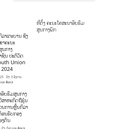
ທີ່ຕັ້ງ ຄະນະໂຄສະນາອົບຮົມ
ສູນກາງພັກ
ິລາເຕະບານ ຊິງ
ລຂາຄະນະ
ສູນກາງ
ຊົນ ປະຕິວັດ
outh Union
ີ 2024
025
3 ອົງການ
 ແລະ ສິລະປະ
ອົບຮົມສູນກາງ
ິສາຫະກິດຖືຮຸ້ນ
ນການຫຼີ້ນກິລາ
ຕ້ອນຮັບກອງ
ອງຕົນ
ກິລາ ແລະ ສິລະປະ