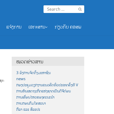
Search
for:
ແຈ້ງການ
ເອກະສານ
ກ່ຽວກັບ ຄອສພ
ໝວດຂ່າວສານ
3 ອົງການຈັດຕັ້ງມະຫາຊົນ
news
່ຍຸກ
ກອງປະຊຸມວຽກງານແນວຄິດທົ່ວປະເທດຄັ້ງທີ V
ການຫັນເສດຖະກິດແຫ່ງຊາດເປັນດີຈີຕ໋ອນ
ການເຄື່ອນໄຫວຂອງຄະນະນຳ
ກາບກອນກົມໂຄສະນາ
ກິລາ ແລະ ສິລະປະ