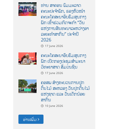
ທ່ານ ສາຄອນ ພົມມະລາດ
ຄະນະປະຈໍາພັກ, ຮອງຫົວໜ້າ
ຄະນະໂຄສະນາອົບຮົມສູນກາງ
ພັກ ເຂົ້າຮ່ວມກິດຈະກຳ “ວັນ
ແຫ່ງການສົນທະນາລະຫວ່າງອາ
ລະຍະທຳສາກົນ” ປະຈຳປີ
2026
17 June 2026
ຄະນະໂຄສະນາອົບຮົມສູນກາງ
ພັກ ເປີດກອງປະຊຸມສຳມະນາ
ວິທະຍາສາດ ສຶ່ມວນຊົນ
17 June 2026
ຄອສພ ສ້າງຂະບວນການປູກ
ຕົ້ນໄມ້ ສະຫລອງ ວັນປູກຕົ້ນໄມ້
ແຫ່ງຊາດ ແລະ ວັນເດັກນ້ອຍ
ສາກົນ
10 June 2026
ອ່ານເພີ່ມ