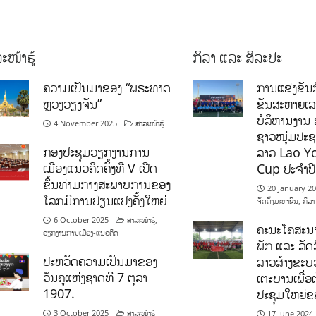
ະໜ້າຮູ້
ກິລາ ແລະ ສິລະປະ
ຄວາມເປັນມາຂອງ “ພຣະທາດ
ການແຂ່ງຂັນກ
ຫຼວງວຽງຈັນ”
ຂັນສະຫາຍເ
ບໍລິຫານງານ 
4 November 2025
ສາລະໜ້າຮູ້
ຊາວໜຸ່ມປະຊາ
ກອງປະຊຸມວຽກງານການ
ລາວ Lao Y
ເມືອງແນວຄິດຄັ້ງທີ V ເປີດ
Cup ປະຈຳປ
ຂຶ້ນທ່າມກາງສະພາບການຂອງ
20 January 2
ໂລກມີການປ່ຽນແປງຄັ້ງໃຫຍ່
ຈັດຕັ້ງມະຫາຊົນ
,
ກິລາ
6 October 2025
ສາລະໜ້າຮູ້
,
ຄະນະໂຄສະນາ
ວຽກງານການເມືອງ-ແນວຄິດ
ພັກ ແລະ ລັດວ
ປະຫວັດຄວາມເປັນມາຂອງ
ລາວສ້າງຂະບວ
ວັນຄູແຫ່ງຊາດທີ 7 ຕຸລາ
ເຕະບານເພື່ອ
1907.
ປະຊຸມໃຫຍ່ຂ
3 October 2025
ສາລະໜ້າຮູ້
17 June 2024