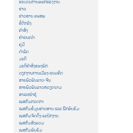
ຂະບວນການອອກແຮງງານ
ຂ່າວ
ຂ່າວສານ ຄອສພ
ຂໍ້ຕົກລົງ
ຄຳສັ່ງ
ຄຳແນະນຳ
ຄູ່ມື
ດຳລັດ
ມະຕິ
ມະຕິຄຳສັ່ງຂອງພັກ
ວຽກງານການເມືອງ-ແນວຄິດ
ສາຍພົວພັນລາວ-ຈີນ
ສາຍພົວພັນລາວຫວຽດນາມ
ສາລະໜ້າຮູ້
ເພສກົມກວດກາ
ເພສກົມຂໍ້ມູນຂ່າວສານ ແລະ ຝຶກອົບຮົມ
ເພສກົມຈັດຕັ້ງ-ພະນັກງານ
ເພສກົມສັງລວມ
ເພສກົມອົບຮົມ