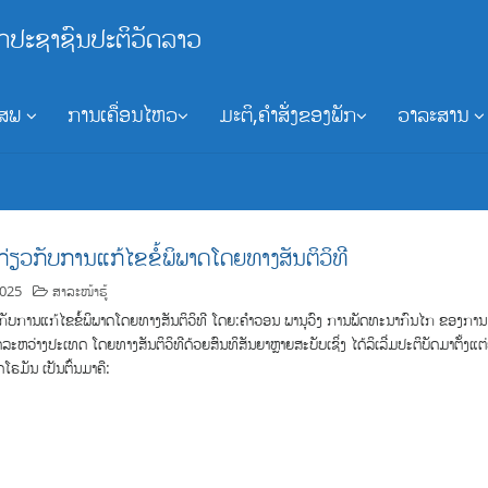
ກປະຊາຊົນປະຕິວັດລາວ
ອສພ
ການເຄື່ອນໄຫວ
ມະຕິ,ຄຳສັ່ງຂອງພັກ
ວາລະສານ
ກ່ຽວກັບການແກ້ໄຂຂໍ້ພິພາດໂດຍທາງສັນຕິວິທີ
2025
ສາລະໜ້າຮູ້
ກັບການແກ້ໄຂຂໍ້ພິພາດໂດຍທາງສັນຕິວິທີ ໂດຍ:ຄຳວອນ ພານຸວົງ ການພັດທະນາກົນໄກ ຂອງການ
ດລະຫວ່າງປະເທດ ໂດຍທາງສັນຕິວິທີດ້ວຍສົນທິສັນຍາຫຼາຍສະບັບເຊິ່ງ ໄດ້ລິເລີ່ມປະຕິບັດມາຕັ້ງແຕ
ໂຣມັນ ເປັນຕົ້ນມາຄື: