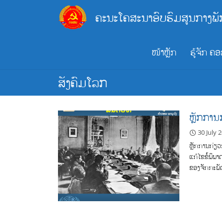
Skip
ຄະນະໂຄສະນາອົບຮົມສູນກາງພັ
to
content
ໜ້າຫຼັກ
ຮູ້ຈັກ ຄ
ສັງຄົມໂລກ
ຫຼັກການ
30 July 
ຫຼັກການກ່ຽວ
ແກ້ໄຂຂໍ້ພິພາ
ຂອງຈັກກະພັດ