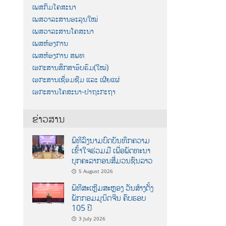
ເພສກົມໂຄສະນາ
ເພສວາລະສານອະລຸນໃໝ່
ເພສວາລະສານໂຄສະນາ
ເພສຫ້ອງການ
ເພສຫ້ອງການ ສພທ
ເອກະສານສຶກສາອົບຮົມ(ໃໝ່)
ເອກະສານເຊື່ອມຊືມ ແລະ ເຜີຍແຜ່
ເອກະສານໂຄສະນາ-ປາຖະກະຖາ
ຂ່າວສານ
ພິທີລົງນາມບົດບັນທຶກຄວາມ
ເຂົ້າໃຈຮ່ວມມື ເພື່ອພັດທະນາ
ບຸກຄະລາກອນສື່ມວນຊົນລາວ
5 August 2026
ພິທີສະເຫຼີມສະຫຼອງ ວັນສ້າງຕັ້ງ
ພັກກອມມູນິດຈີນ ຄົບຮອບ
105 ປີ
3 July 2026