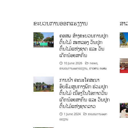
ຂະບວນການອອກແຮງງານ
ສາລ
ຄອສພ ສ້າງຂະບວນການປູກ
ຕົ້ນໄມ້ ສະຫລອງ ວັນປູກ
ຕົ້ນໄມ້ແຫ່ງຊາດ ແລະ ວັນ
ເດັກນ້ອຍສາກົນ
10 June 2026
news
,
ຂະບວນການອອກແຮງງານ
,
ຂ່າວສານ ຄອສພ
ການນໍາ ຄະນະໂຄສະນາ
ອົບຮົມສູນກາງພັກ ຮ່ວມປູກ
ຕົ້ນໄມ້ ເນື່ອງໃນໂອກາດວັນ
ເດັກນ້ອຍສາກົນ ແລະ ວັນປູກ
ຕົ້ນໄມ້ແຫ່ງຊາດລາວ
1 June 2024
ຂະບວນການອອກ
ແຮງງານ