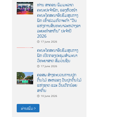
ທ່ານ ສາຄອນ ພົມມະລາດ
ຄະນະປະຈໍາພັກ, ຮອງຫົວໜ້າ
ຄະນະໂຄສະນາອົບຮົມສູນກາງ
ພັກ ເຂົ້າຮ່ວມກິດຈະກຳ “ວັນ
ແຫ່ງການສົນທະນາລະຫວ່າງອາ
ລະຍະທຳສາກົນ” ປະຈຳປີ
2026
17 June 2026
ຄະນະໂຄສະນາອົບຮົມສູນກາງ
ພັກ ເປີດກອງປະຊຸມສຳມະນາ
ວິທະຍາສາດ ສຶ່ມວນຊົນ
17 June 2026
ຄອສພ ສ້າງຂະບວນການປູກ
ຕົ້ນໄມ້ ສະຫລອງ ວັນປູກຕົ້ນໄມ້
ແຫ່ງຊາດ ແລະ ວັນເດັກນ້ອຍ
ສາກົນ
10 June 2026
ອ່ານເພີ່ມ