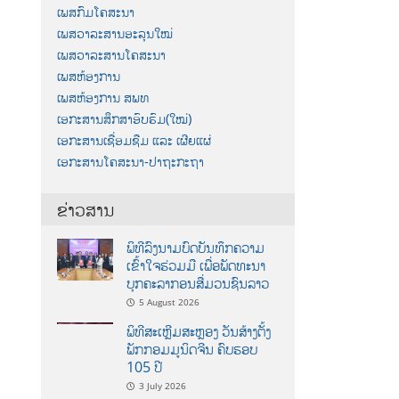
ເພສກົມໂຄສະນາ
ເພສວາລະສານອະລຸນໃໝ່
ເພສວາລະສານໂຄສະນາ
ເພສຫ້ອງການ
ເພສຫ້ອງການ ສພທ
ເອກະສານສຶກສາອົບຮົມ(ໃໝ່)
ເອກະສານເຊື່ອມຊືມ ແລະ ເຜີຍແຜ່
ເອກະສານໂຄສະນາ-ປາຖະກະຖາ
ຂ່າວສານ
ພິທີລົງນາມບົດບັນທຶກຄວາມ
ເຂົ້າໃຈຮ່ວມມື ເພື່ອພັດທະນາ
ບຸກຄະລາກອນສື່ມວນຊົນລາວ
5 August 2026
ພິທີສະເຫຼີມສະຫຼອງ ວັນສ້າງຕັ້ງ
ພັກກອມມູນິດຈີນ ຄົບຮອບ
105 ປີ
3 July 2026