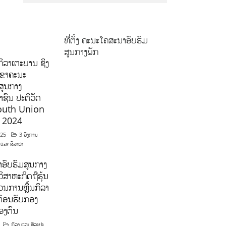
ທີ່ຕັ້ງ ຄະນະໂຄສະນາອົບຮົມ
ສູນກາງພັກ
ິລາເຕະບານ ຊິງ
ລຂາຄະນະ
ສູນກາງ
ຊົນ ປະຕິວັດ
outh Union
ີ 2024
025
3 ອົງການ
 ແລະ ສິລະປະ
ອົບຮົມສູນກາງ
ິສາຫະກິດຖືຮຸ້ນ
ນການຫຼີ້ນກິລາ
ຕ້ອນຮັບກອງ
ອງຕົນ
ກິລາ ແລະ ສິລະປະ