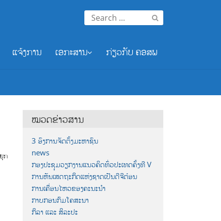
Search
for:
ແຈ້ງການ
ເອກະສານ
ກ່ຽວກັບ ຄອສພ
ໝວດຂ່າວສານ
3 ອົງການຈັດຕັ້ງມະຫາຊົນ
news
່ຍຸກ
ກອງປະຊຸມວຽກງານແນວຄິດທົ່ວປະເທດຄັ້ງທີ V
ການຫັນເສດຖະກິດແຫ່ງຊາດເປັນດີຈີຕ໋ອນ
ການເຄື່ອນໄຫວຂອງຄະນະນຳ
ກາບກອນກົມໂຄສະນາ
ກິລາ ແລະ ສິລະປະ