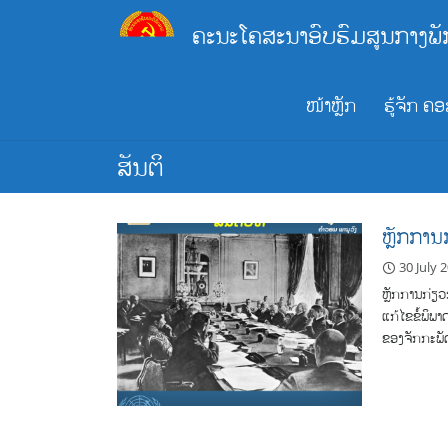
Skip
ຄະນະໂຄສະນາອົບຮົມສູນກາງພັ
to
content
ໜ້າຫຼັກ
ຮູ້ຈັກ ຄ
ສັນຕິ
ຫຼັກການ
30 July 
ຫຼັກການກ່ຽວ
ແກ້ໄຂຂໍ້ພິພາ
ຂອງຈັກກະພັດ