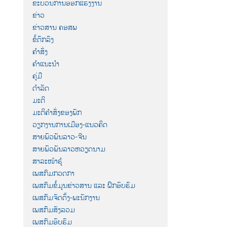
ຂະບວນການອອກແຮງງານ
ຂ່າວ
ຂ່າວສານ ຄອສພ
ຂໍ້ຕົກລົງ
ຄຳສັ່ງ
ຄຳແນະນຳ
ຄູ່ມື
ດຳລັດ
ມະຕິ
ມະຕິຄຳສັ່ງຂອງພັກ
ວຽກງານການເມືອງ-ແນວຄິດ
ສາຍພົວພັນລາວ-ຈີນ
ສາຍພົວພັນລາວຫວຽດນາມ
ສາລະໜ້າຮູ້
ເພສກົມກວດກາ
ເພສກົມຂໍ້ມູນຂ່າວສານ ແລະ ຝຶກອົບຮົມ
ເພສກົມຈັດຕັ້ງ-ພະນັກງານ
ເພສກົມສັງລວມ
ເພສກົມອົບຮົມ