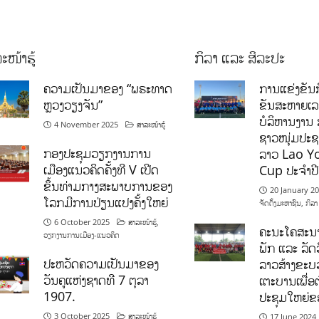
ະໜ້າຮູ້
ກິລາ ແລະ ສິລະປະ
ຄວາມເປັນມາຂອງ “ພຣະທາດ
ການແຂ່ງຂັນກ
ຫຼວງວຽງຈັນ”
ຂັນສະຫາຍເ
ບໍລິຫານງານ 
4 November 2025
ສາລະໜ້າຮູ້
ຊາວໜຸ່ມປະຊາ
ກອງປະຊຸມວຽກງານການ
ລາວ Lao Y
ເມືອງແນວຄິດຄັ້ງທີ V ເປີດ
Cup ປະຈຳປ
ຂຶ້ນທ່າມກາງສະພາບການຂອງ
20 January 2
ໂລກມີການປ່ຽນແປງຄັ້ງໃຫຍ່
ຈັດຕັ້ງມະຫາຊົນ
,
ກິລາ
6 October 2025
ສາລະໜ້າຮູ້
,
ຄະນະໂຄສະນາ
ວຽກງານການເມືອງ-ແນວຄິດ
ພັກ ແລະ ລັດວ
ປະຫວັດຄວາມເປັນມາຂອງ
ລາວສ້າງຂະບວ
ວັນຄູແຫ່ງຊາດທີ 7 ຕຸລາ
ເຕະບານເພື່ອ
1907.
ປະຊຸມໃຫຍ່ຂ
3 October 2025
ສາລະໜ້າຮູ້
17 June 2024