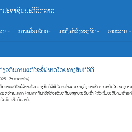
ກປະຊາຊົນປະຕິວັດລາວ
ອສພ
ການເຄື່ອນໄຫວ
ມະຕິ,ຄຳສັ່ງຂອງພັກ
ວາລະສານ
ກ່ຽວກັບການແກ້ໄຂຂໍ້ພິພາດໂດຍທາງສັນຕິວິທີ
2025
ສາລະໜ້າຮູ້
ກັບການແກ້ໄຂຂໍ້ພິພາດໂດຍທາງສັນຕິວິທີ ໂດຍ:ຄຳວອນ ພານຸວົງ ການພັດທະນາກົນໄກ ຂອງການ
ດລະຫວ່າງປະເທດ ໂດຍທາງສັນຕິວິທີດ້ວຍສົນທິສັນຍາຫຼາຍສະບັບເຊິ່ງ ໄດ້ລິເລີ່ມປະຕິບັດມາຕັ້ງແຕ
ໂຣມັນ ເປັນຕົ້ນມາຄື: