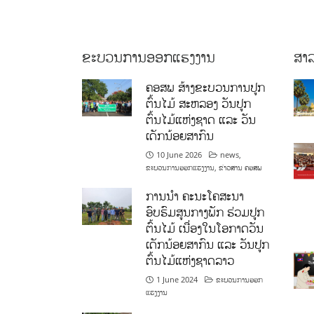
ຂະບວນການອອກແຮງງານ
ສາລ
ຄອສພ ສ້າງຂະບວນການປູກ
ຕົ້ນໄມ້ ສະຫລອງ ວັນປູກ
ຕົ້ນໄມ້ແຫ່ງຊາດ ແລະ ວັນ
ເດັກນ້ອຍສາກົນ
10 June 2026
news
,
ຂະບວນການອອກແຮງງານ
,
ຂ່າວສານ ຄອສພ
ການນໍາ ຄະນະໂຄສະນາ
ອົບຮົມສູນກາງພັກ ຮ່ວມປູກ
ຕົ້ນໄມ້ ເນື່ອງໃນໂອກາດວັນ
ເດັກນ້ອຍສາກົນ ແລະ ວັນປູກ
ຕົ້ນໄມ້ແຫ່ງຊາດລາວ
1 June 2024
ຂະບວນການອອກ
ແຮງງານ