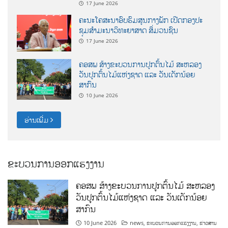
17 June 2026
ຄະນະໂຄສະນາອົບຮົມສູນກາງພັກ ເປີດກອງປະ
ຊຸມສຳມະນາວິທະຍາສາດ ສຶ່ມວນຊົນ
17 June 2026
ຄອສພ ສ້າງຂະບວນການປູກຕົ້ນໄມ້ ສະຫລອງ
ວັນປູກຕົ້ນໄມ້ແຫ່ງຊາດ ແລະ ວັນເດັກນ້ອຍ
ສາກົນ
10 June 2026
ອ່ານເພີ່ມ
ຂະບວນການອອກແຮງງານ
ຄອສພ ສ້າງຂະບວນການປູກຕົ້ນໄມ້ ສະຫລອງ
ວັນປູກຕົ້ນໄມ້ແຫ່ງຊາດ ແລະ ວັນເດັກນ້ອຍ
ສາກົນ
10 June 2026
news
,
ຂະບວນການອອກແຮງງານ
,
ຂ່າວສານ