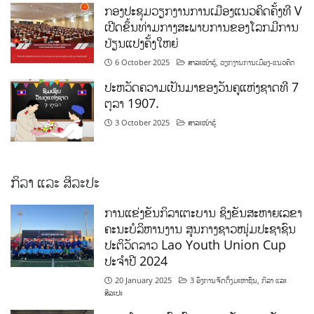
ກອງປະຊຸມວຽກງານການເມືອງແນວຄິດຄັ້ງທີ V
ເປີດຂຶ້ນທ່າມກາງສະພາບການຂອງໂລກມີການ
ປ່ຽນແປງຄັ້ງໃຫຍ່
6 October 2025
ສາລະໜ້າຮູ້
,
ວຽກງານການເມືອງ-ແນວຄິດ
ປະຫວັດຄວາມເປັນມາຂອງວັນຄູແຫ່ງຊາດທີ 7
ຕຸລາ 1907.
3 October 2025
ສາລະໜ້າຮູ້
ກິລາ ແລະ ສິລະປະ
ການແຂ່ງຂັນກິລາເຕະບານ ຊິງຂັນສະຫາຍເລຂາ
ຄະນະບໍລິຫານງານ ສູນກາງຊາວໜຸ່ມປະຊາຊົນ
ປະຕິວັດລາວ Lao Youth Union Cup
ປະຈຳປີ 2024
20 January 2025
3 ອົງການຈັດຕັ້ງມະຫາຊົນ
,
ກິລາ ແລະ
ສິລະປະ