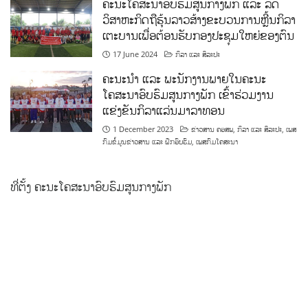
ຄະນະໂຄສະນາອົບຮົມສູນກາງພັກ ແລະ ລັດ
ວິສາຫະກິດຖືຮຸ້ນລາວສ້າງຂະບວນການຫຼີ້ນກິລາ
ເຕະບານເພື່ອຕ້ອນຮັບກອງປະຊຸມໃຫຍ່ຂອງຕົນ
17 June 2024
ກິລາ ແລະ ສິລະປະ
ຄະນະນຳ ແລະ ພະນັກງານພາຍໃນຄະນະ
ໂຄສະນາອົບຮົມສູນກາງພັກ ເຂົ້າຮ່ວມງານ
ແຂ່ງຂັນກິລາແລ່ນມາລາທອນ
1 December 2023
ຂ່າວສານ ຄອສພ
,
ກິລາ ແລະ ສິລະປະ
,
ເພສ
ກົມຂໍ້ມູນຂ່າວສານ ແລະ ຝຶກອົບຮົມ
,
ເພສກົມໂຄສະນາ
ທີ່ຕັ້ງ ຄະນະໂຄສະນາອົບຮົມສູນກາງພັກ