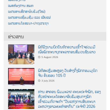
ເພສຫ້ອງການ ສພທ
ເອກະສານສຶກສາອົບຮົມ(ໃໝ່)
ເອກະສານເຊື່ອມຊືມ ແລະ ເຜີຍແຜ່
ເອກະສານໂຄສະນາ-ປາຖະກະຖາ
ຂ່າວສານ
ພິທີລົງນາມບົດບັນທຶກຄວາມເຂົ້າໃຈຮ່ວມມື
ເພື່ອພັດທະນາບຸກຄະລາກອນສື່ມວນຊົນລາວ
5 August 2026
ພິທີສະເຫຼີມສະຫຼອງ ວັນສ້າງຕັ້ງພັກກອມມູນິດ
ຈີນ ຄົບຮອບ 105 ປີ
3 July 2026
ທ່ານ ສາຄອນ ພົມມະລາດ ຄະນະປະຈໍາພັກ, ຮອງ
ຫົວໜ້າຄະນະໂຄສະນາອົບຮົມສູນກາງພັກ
ເຂົ້າຮ່ວມກິດຈະກຳ “ວັນແຫ່ງການສົນທະນາ
ລະຫວ່າງອາລະຍະທຳສາກົນ” ປະຈຳປີ 2026