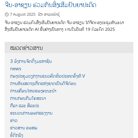
ຈີນ-ອາຊຽນ ຮ່ວມກັນສົ່ງເສີມປັນຍາປະດິດ
7 August 2025
ສາລະໜ້າຮູ້
ຈີນ-ອາຊຽນ ຮ່ວມກັນສົ່ງເສີມປັນຍາປະດິດ ຈີນ-ອາຊຽນ ໄດ້ຈັດກອງປະຊຸມສຳມະນາ
ສົ່ງເສີມປັນຍາປະດິດ AI ຂຶ້ນຢ່າງເປັນທາງ ການໃນວັນທີ 19 ກໍລະກົດ 2025
ໝວດຂ່າວສານ
3 ອົງການຈັດຕັ້ງມະຫາຊົນ
news
ກອງປະຊຸມວຽກງານແນວຄິດທົ່ວປະເທດຄັ້ງທີ V
ການຫັນເສດຖະກິດແຫ່ງຊາດເປັນດີຈີຕ໋ອນ
ການເຄື່ອນໄຫວຂອງຄະນະນຳ
ກາບກອນກົມໂຄສະນາ
ກິລາ ແລະ ສິລະປະ
ຂະບວນການອອກແຮງງານ
ຂ່າວ
ຂ່າວສານ ຄອສພ
ຂໍ້ຕົກລົງ