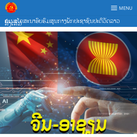
Skip
MENU
to
content
ຄະນະໂຄສະນາອົບຮົມສູນກາງພັກປະຊາຊົນປະຕິວັດລາວ
ສົ່ງເສີມ