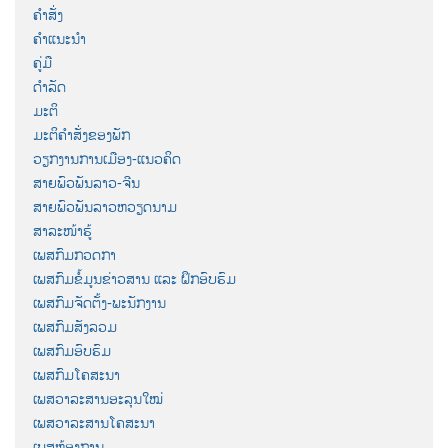
ຄຳສັ່ງ
ຄຳແນະນຳ
ຄູ່ມື
ດຳລັດ
ມະຕິ
ມະຕິຄຳສັ່ງຂອງພັກ
ວຽກງານການເມືອງ-ແນວຄິດ
ສາຍພົວພັນລາວ-ຈີນ
ສາຍພົວພັນລາວຫວຽດນາມ
ສາລະໜ້າຮູ້
ເພສກົມກວດກາ
ເພສກົມຂໍ້ມູນຂ່າວສານ ແລະ ຝຶກອົບຮົມ
ເພສກົມຈັດຕັ້ງ-ພະນັກງານ
ເພສກົມສັງລວມ
ເພສກົມອົບຮົມ
ເພສກົມໂຄສະນາ
ເພສວາລະສານອະລຸນໃໝ່
ເພສວາລະສານໂຄສະນາ
ເພສຫ້ອງການ