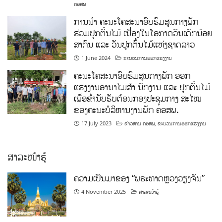
ຄອສພ
ການນໍາ ຄະນະໂຄສະນາອົບຮົມສູນກາງພັກ
ຮ່ວມປູກຕົ້ນໄມ້ ເນື່ອງໃນໂອກາດວັນເດັກນ້ອຍ
ສາກົນ ແລະ ວັນປູກຕົ້ນໄມ້ແຫ່ງຊາດລາວ
1 June 2024
ຂະບວນການອອກແຮງງານ
ຄະນະໂຄສະນາອົບຮົມສູນກາງພັກ ອອກ
ແຮງງານອານາໄມສໍາ ນັກງານ ແລະ ປູກຕົ້ນໄມ້
ເພື່ອຂໍ່ານັບຮັບຕ້ອນກອງປະຊຸມກາງ ສະໄໝ
ຂອງຄະນະບໍລິຫານງານພັກ ຄອສພ.
17 July 2023
ຂ່າວສານ ຄອສພ
,
ຂະບວນການອອກແຮງງານ
ສາລະໜ້າຮູ້
ຄວາມເປັນມາຂອງ “ພຣະທາດຫຼວງວຽງຈັນ”
4 November 2025
ສາລະໜ້າຮູ້