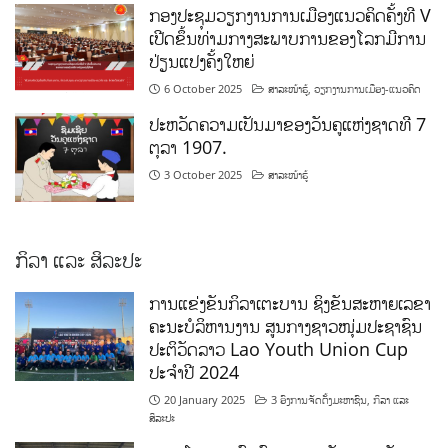
ກອງປະຊຸມວຽກງານການເມືອງແນວຄິດຄັ້ງທີ V
ເປີດຂຶ້ນທ່າມກາງສະພາບການຂອງໂລກມີການ
ປ່ຽນແປງຄັ້ງໃຫຍ່
6 October 2025
ສາລະໜ້າຮູ້
,
ວຽກງານການເມືອງ-ແນວຄິດ
ປະຫວັດຄວາມເປັນມາຂອງວັນຄູແຫ່ງຊາດທີ 7
ຕຸລາ 1907.
3 October 2025
ສາລະໜ້າຮູ້
ກິລາ ແລະ ສິລະປະ
ການແຂ່ງຂັນກິລາເຕະບານ ຊິງຂັນສະຫາຍເລຂາ
ຄະນະບໍລິຫານງານ ສູນກາງຊາວໜຸ່ມປະຊາຊົນ
ປະຕິວັດລາວ Lao Youth Union Cup
ປະຈຳປີ 2024
20 January 2025
3 ອົງການຈັດຕັ້ງມະຫາຊົນ
,
ກິລາ ແລະ
ສິລະປະ