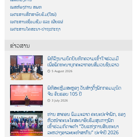
ເພສຫ້ອງການ ສພທ
ເອກະສານສຶກສາອົບຮົມ(ໃໝ່)
ເອກະສານເຊື່ອມຊືມ ແລະ ເຜີຍແຜ່
ເອກະສານໂຄສະນາ-ປາຖະກະຖາ
ຂ່າວສານ
ພິທີລົງນາມບົດບັນທຶກຄວາມເຂົ້າໃຈຮ່ວມມື
ເພື່ອພັດທະນາບຸກຄະລາກອນສື່ມວນຊົນລາວ
5 August 2026
ພິທີສະເຫຼີມສະຫຼອງ ວັນສ້າງຕັ້ງພັກກອມມູນິດ
ຈີນ ຄົບຮອບ 105 ປີ
3 July 2026
ທ່ານ ສາຄອນ ພົມມະລາດ ຄະນະປະຈໍາພັກ, ຮອງ
ຫົວໜ້າຄະນະໂຄສະນາອົບຮົມສູນກາງພັກ
ເຂົ້າຮ່ວມກິດຈະກຳ “ວັນແຫ່ງການສົນທະນາ
ລະຫວ່າງອາລະຍະທຳສາກົນ” ປະຈຳປີ 2026