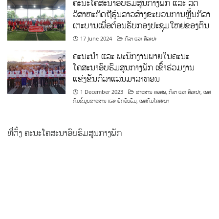
ຄະນະໂຄສະນາອົບຮົມສູນກາງພັກ ແລະ ລັດ
ວິສາຫະກິດຖືຮຸ້ນລາວສ້າງຂະບວນການຫຼີ້ນກິລາ
ເຕະບານເພື່ອຕ້ອນຮັບກອງປະຊຸມໃຫຍ່ຂອງຕົນ
17 June 2024
ກິລາ ແລະ ສິລະປະ
ຄະນະນຳ ແລະ ພະນັກງານພາຍໃນຄະນະ
ໂຄສະນາອົບຮົມສູນກາງພັກ ເຂົ້າຮ່ວມງານ
ແຂ່ງຂັນກິລາແລ່ນມາລາທອນ
1 December 2023
ຂ່າວສານ ຄອສພ
,
ກິລາ ແລະ ສິລະປະ
,
ເພສ
ກົມຂໍ້ມູນຂ່າວສານ ແລະ ຝຶກອົບຮົມ
,
ເພສກົມໂຄສະນາ
ທີ່ຕັ້ງ ຄະນະໂຄສະນາອົບຮົມສູນກາງພັກ