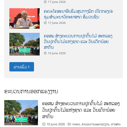
17 June 2026
ຄະນະໂຄສະນາອົບຮົມສູນກາງພັກ ເປີດກອງປະ
ຊຸມສຳມະນາວິທະຍາສາດ ສຶ່ມວນຊົນ
17 June 2026
ຄອສພ ສ້າງຂະບວນການປູກຕົ້ນໄມ້ ສະຫລອງ
ວັນປູກຕົ້ນໄມ້ແຫ່ງຊາດ ແລະ ວັນເດັກນ້ອຍ
ສາກົນ
10 June 2026
ອ່ານເພີ່ມ
ຂະບວນການອອກແຮງງານ
ຄອສພ ສ້າງຂະບວນການປູກຕົ້ນໄມ້ ສະຫລອງ
ວັນປູກຕົ້ນໄມ້ແຫ່ງຊາດ ແລະ ວັນເດັກນ້ອຍ
ສາກົນ
10 June 2026
news
,
ຂະບວນການອອກແຮງງານ
,
ຂ່າວສານ