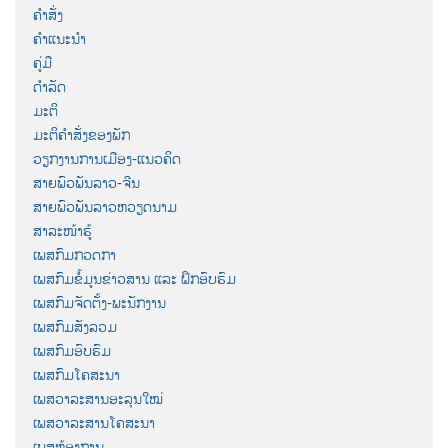
ຄຳສັ່ງ
ຄຳແນະນຳ
ຄູ່ມື
ດຳລັດ
ມະຕິ
ມະຕິຄຳສັ່ງຂອງພັກ
ວຽກງານການເມືອງ-ແນວຄິດ
ສາຍພົວພັນລາວ-ຈີນ
ສາຍພົວພັນລາວຫວຽດນາມ
ສາລະໜ້າຮູ້
ເພສກົມກວດກາ
ເພສກົມຂໍ້ມູນຂ່າວສານ ແລະ ຝຶກອົບຮົມ
ເພສກົມຈັດຕັ້ງ-ພະນັກງານ
ເພສກົມສັງລວມ
ເພສກົມອົບຮົມ
ເພສກົມໂຄສະນາ
ເພສວາລະສານອະລຸນໃໝ່
ເພສວາລະສານໂຄສະນາ
ເພສຫ້ອງການ