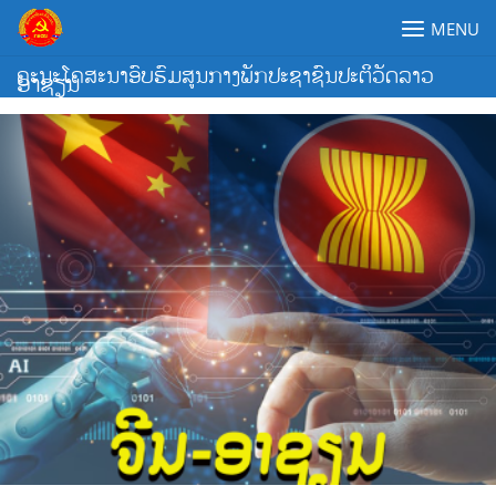
Skip
MENU
to
content
ຄະນະໂຄສະນາອົບຮົມສູນກາງພັກປະຊາຊົນປະຕິວັດລາວ
ອາຊຽນ