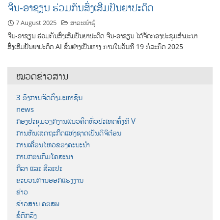
ຈີນ-ອາຊຽນ ຮ່ວມກັນສົ່ງເສີມປັນຍາປະດິດ
7 August 2025
ສາລະໜ້າຮູ້
ຈີນ-ອາຊຽນ ຮ່ວມກັນສົ່ງເສີມປັນຍາປະດິດ ຈີນ-ອາຊຽນ ໄດ້ຈັດກອງປະຊຸມສຳມະນາ
ສົ່ງເສີມປັນຍາປະດິດ AI ຂຶ້ນຢ່າງເປັນທາງ ການໃນວັນທີ 19 ກໍລະກົດ 2025
ໝວດຂ່າວສານ
3 ອົງການຈັດຕັ້ງມະຫາຊົນ
news
ກອງປະຊຸມວຽກງານແນວຄິດທົ່ວປະເທດຄັ້ງທີ V
ການຫັນເສດຖະກິດແຫ່ງຊາດເປັນດີຈີຕ໋ອນ
ການເຄື່ອນໄຫວຂອງຄະນະນຳ
ກາບກອນກົມໂຄສະນາ
ກິລາ ແລະ ສິລະປະ
ຂະບວນການອອກແຮງງານ
ຂ່າວ
ຂ່າວສານ ຄອສພ
ຂໍ້ຕົກລົງ