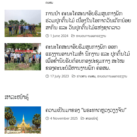
ຄອສພ
ການນໍາ ຄະນະໂຄສະນາອົບຮົມສູນກາງພັກ
ຮ່ວມປູກຕົ້ນໄມ້ ເນື່ອງໃນໂອກາດວັນເດັກນ້ອຍ
ສາກົນ ແລະ ວັນປູກຕົ້ນໄມ້ແຫ່ງຊາດລາວ
1 June 2024
ຂະບວນການອອກແຮງງານ
ຄະນະໂຄສະນາອົບຮົມສູນກາງພັກ ອອກ
ແຮງງານອານາໄມສໍາ ນັກງານ ແລະ ປູກຕົ້ນໄມ້
ເພື່ອຂໍ່ານັບຮັບຕ້ອນກອງປະຊຸມກາງ ສະໄໝ
ຂອງຄະນະບໍລິຫານງານພັກ ຄອສພ.
17 July 2023
ຂ່າວສານ ຄອສພ
,
ຂະບວນການອອກແຮງງານ
ສາລະໜ້າຮູ້
ຄວາມເປັນມາຂອງ “ພຣະທາດຫຼວງວຽງຈັນ”
4 November 2025
ສາລະໜ້າຮູ້