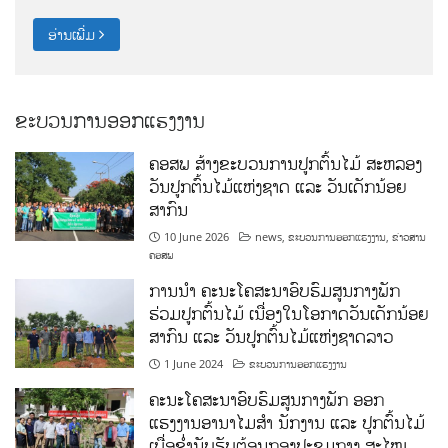
ອ່ານເພີ່ມ
ຂະບວນການອອກແຮງງານ
ຄອສພ ສ້າງຂະບວນການປູກຕົ້ນໄມ້ ສະຫລອງ
ວັນປູກຕົ້ນໄມ້ແຫ່ງຊາດ ແລະ ວັນເດັກນ້ອຍ
ສາກົນ
10 June 2026
news
,
ຂະບວນການອອກແຮງງານ
,
ຂ່າວສານ
ຄອສພ
ການນໍາ ຄະນະໂຄສະນາອົບຮົມສູນກາງພັກ
ຮ່ວມປູກຕົ້ນໄມ້ ເນື່ອງໃນໂອກາດວັນເດັກນ້ອຍ
ສາກົນ ແລະ ວັນປູກຕົ້ນໄມ້ແຫ່ງຊາດລາວ
1 June 2024
ຂະບວນການອອກແຮງງານ
ຄະນະໂຄສະນາອົບຮົມສູນກາງພັກ ອອກ
ແຮງງານອານາໄມສໍາ ນັກງານ ແລະ ປູກຕົ້ນໄມ້
ເພື່ອຂໍ່ານັບຮັບຕ້ອນກອງປະຊຸມກາງ ສະໄໝ