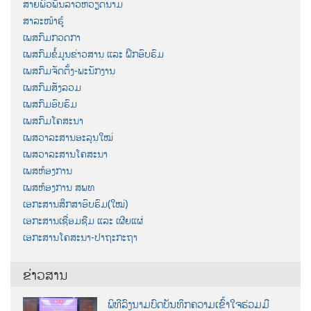
ສາຍພົວພັນລາວຫວຽດນາມ
ສາລະໜ້າຮູ້
ເພສກົມກວດກາ
ເພສກົມຂໍ້ມູນຂ່າວສານ ແລະ ຝຶກອົບຮົມ
ເພສກົມຈັດຕັ້ງ-ພະນັກງານ
ເພສກົມສັງລວມ
ເພສກົມອົບຮົມ
ເພສກົມໂຄສະນາ
ເພສວາລະສານອະລຸນໃໝ່
ເພສວາລະສານໂຄສະນາ
ເພສຫ້ອງການ
ເພສຫ້ອງການ ສພທ
ເອກະສານສຶກສາອົບຮົມ(ໃໝ່)
ເອກະສານເຊື່ອມຊືມ ແລະ ເຜີຍແຜ່
ເອກະສານໂຄສະນາ-ປາຖະກະຖາ
ຂ່າວສານ
ພິທີລົງນາມບົດບັນທຶກຄວາມເຂົ້າໃຈຮ່ວມມື