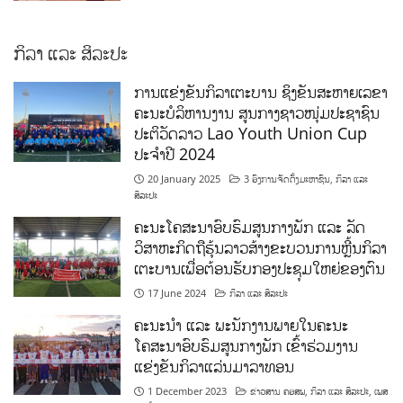
ກິລາ ແລະ ສິລະປະ
ການແຂ່ງຂັນກິລາເຕະບານ ຊິງຂັນສະຫາຍເລຂາ
ຄະນະບໍລິຫານງານ ສູນກາງຊາວໜຸ່ມປະຊາຊົນ
ປະຕິວັດລາວ Lao Youth Union Cup
ປະຈຳປີ 2024
20 January 2025
3 ອົງການຈັດຕັ້ງມະຫາຊົນ
,
ກິລາ ແລະ
ສິລະປະ
ຄະນະໂຄສະນາອົບຮົມສູນກາງພັກ ແລະ ລັດ
ວິສາຫະກິດຖືຮຸ້ນລາວສ້າງຂະບວນການຫຼີ້ນກິລາ
ເຕະບານເພື່ອຕ້ອນຮັບກອງປະຊຸມໃຫຍ່ຂອງຕົນ
17 June 2024
ກິລາ ແລະ ສິລະປະ
ຄະນະນຳ ແລະ ພະນັກງານພາຍໃນຄະນະ
ໂຄສະນາອົບຮົມສູນກາງພັກ ເຂົ້າຮ່ວມງານ
ແຂ່ງຂັນກິລາແລ່ນມາລາທອນ
1 December 2023
ຂ່າວສານ ຄອສພ
,
ກິລາ ແລະ ສິລະປະ
,
ເພສ