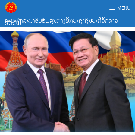
Skip
MENU
to
content
ຄະນະໂຄສະນາອົບຮົມສູນກາງພັກປະຊາຊົນປະຕິວັດລາວ
ຮ່ວມມື