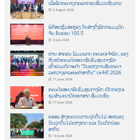
ເພື່ອພັດທະນາບຸກຄະລາກອນສື່ມວນຊົນລາວ
5 August 2026
ພິທີສະເຫຼີມສະຫຼອງ ວັນສ້າງຕັ້ງພັກກອມມູນິດ
ຈີນ ຄົບຮອບ 105 ປີ
3 July 2026
ທ່ານ ສາຄອນ ພົມມະລາດ ຄະນະປະຈໍາພັກ, ຮອງ
ຫົວໜ້າຄະນະໂຄສະນາອົບຮົມສູນກາງພັກ
ເຂົ້າຮ່ວມກິດຈະກຳ “ວັນແຫ່ງການສົນທະນາ
ລະຫວ່າງອາລະຍະທຳສາກົນ” ປະຈຳປີ 2026
17 June 2026
ຄະນະໂຄສະນາອົບຮົມສູນກາງພັກ ເປີດກອງປະ
ຊຸມສຳມະນາວິທະຍາສາດ ສຶ່ມວນຊົນ
17 June 2026
ຄອສພ ສ້າງຂະບວນການປູກຕົ້ນໄມ້ ສະຫລອງ
ວັນປູກຕົ້ນໄມ້ແຫ່ງຊາດ ແລະ ວັນເດັກນ້ອຍ
ສາກົນ
10 June 2026