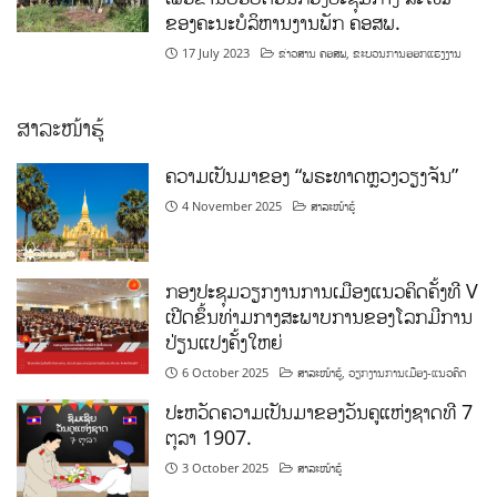
ຂອງຄະນະບໍລິຫານງານພັກ ຄອສພ.
17 July 2023
ຂ່າວສານ ຄອສພ
,
ຂະບວນການອອກແຮງງານ
ສາລະໜ້າຮູ້
ຄວາມເປັນມາຂອງ “ພຣະທາດຫຼວງວຽງຈັນ”
4 November 2025
ສາລະໜ້າຮູ້
ກອງປະຊຸມວຽກງານການເມືອງແນວຄິດຄັ້ງທີ V
ເປີດຂຶ້ນທ່າມກາງສະພາບການຂອງໂລກມີການ
ປ່ຽນແປງຄັ້ງໃຫຍ່
6 October 2025
ສາລະໜ້າຮູ້
,
ວຽກງານການເມືອງ-ແນວຄິດ
ປະຫວັດຄວາມເປັນມາຂອງວັນຄູແຫ່ງຊາດທີ 7
ຕຸລາ 1907.
3 October 2025
ສາລະໜ້າຮູ້