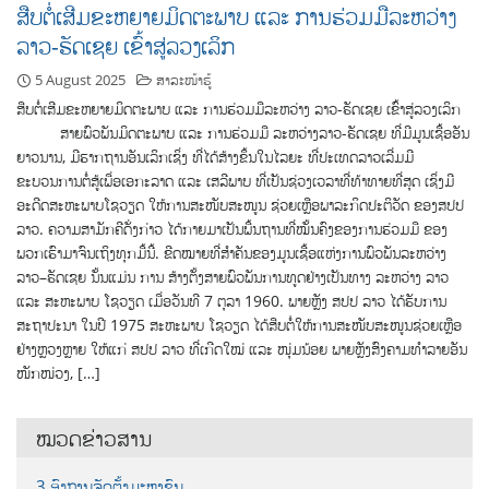
ສືບຕໍ່ເສີມຂະຫຍາຍມິດຕະພາບ ແລະ ການຮ່ວມມືລະຫວ່າງ
ລາວ-ຣັດເຊຍ ເຂົ້າສູ່ລວງເລິກ
5 August 2025
ສາລະໜ້າຮູ້
ສືບຕໍ່ເສີມຂະຫຍາຍມິດຕະພາບ ແລະ ການຮ່ວມມືລະຫວ່າງ ລາວ-ຣັດເຊຍ ເຂົ້າສູ່ລວງເລິກ
ສາຍພົວພັນມິດຕະພາບ ແລະ ການຮ່ວມມື ລະຫວ່າງລາວ-ຣັດເຊຍ ທີ່ມີມູນເຊື້ອອັນ
ຍາວນານ, ມີຮາກຖານອັນເລິກເຊິ່ງ ທີ່ໄດ້ສ້າງຂຶ້ນໃນໄລຍະ ທີ່ປະເທດລາວເລີ່ມມີ
ຂະບວນການຕໍ່ສູ້ເພື່ອເອກະລາດ ແລະ ເສລີພາບ ທີ່ເປັນຊ່ວງເວລາທີ່ທ້າທາຍທີ່ສຸດ ເຊິ່ງມີ
ອະດີດສະຫະພາບໂຊວຽດ ໃຫ້ການສະໜັບສະໜູນ ຊ່ວຍເຫຼືອພາລະກິດປະຕິວັດ ຂອງສປປ
ລາວ. ຄວາມສາມັກຄີດັ່ງກ່າວ ໄດ້ກາຍມາເປັນພື້ນຖານທີ່ໝັ້ນຄົງຂອງການຮ່ວມມື ຂອງ
ພວກເຮົາມາຈົນເຖິງທຸກມື້ນີ້. ຂີດໝາຍທີ່ສຳຄັນຂອງມູນເຊື້ອແຫ່ງການພົວພັນລະຫວ່າງ
ລາວ–ຣັດເຊຍ ນັ້ນແມ່ນ ການ ສ້າງຕັ້ງສາຍພົວພັນການທູດຢ່າງເປັນທາງ ລະຫວ່າງ ລາວ
ແລະ ສະຫະພາບ ໂຊວຽດ ເມື່ອວັນທີ 7 ຕຸລາ 1960. ພາຍຫຼັງ ສປປ ລາວ ໄດ້ຮັບການ
ສະຖາປະນາ ໃນປີ 1975 ສະຫະພາບ ໂຊວຽດ ໄດ້ສືບຕໍ່ໃຫ້ການສະໜັບສະໜູນຊ່ວຍເຫຼືອ
ຢ່າງຫຼວງຫຼາຍ ໃຫ້ແກ່ ສປປ ລາວ ທີ່ເກີດໃໝ່ ແລະ ໜຸ່ມນ້ອຍ ພາຍຫຼັງສົງຄາມທຳລາຍອັນ
ໜັກໜ່ວງ, […]
ໝວດຂ່າວສານ
3 ອົງການຈັດຕັ້ງມະຫາຊົນ