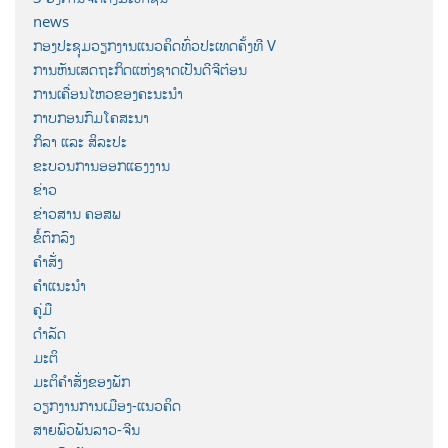
news
ກອງປະຊຸມວຽກງານແນວຄິດທົ່ວປະເທດຄັ້ງທີ V
ການຫັນເສດຖະກິດແຫ່ງຊາດເປັນດີຈີຕ໋ອນ
ການເຄື່ອນໄຫວຂອງຄະນະນຳ
ກາບກອນກົມໂຄສະນາ
ກິລາ ແລະ ສິລະປະ
ຂະບວນການອອກແຮງງານ
ຂ່າວ
ຂ່າວສານ ຄອສພ
ຂໍ້ຕົກລົງ
ຄຳສັ່ງ
ຄຳແນະນຳ
ຄູ່ມື
ດຳລັດ
ມະຕິ
ມະຕິຄຳສັ່ງຂອງພັກ
ວຽກງານການເມືອງ-ແນວຄິດ
ສາຍພົວພັນລາວ-ຈີນ