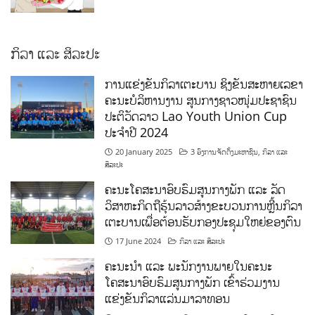
ກິລາ ແລະ ສິລະປະ
ການແຂ່ງຂັນກິລາເຕະບານ ຊິງຂັນສະຫາຍເລຂາ
ຄະນະບໍລິຫານງານ ສູນກາງຊາວໜຸ່ມປະຊາຊົນ
ປະຕິວັດລາວ Lao Youth Union Cup
ປະຈຳປີ 2024
20 January 2025
3 ອົງການຈັດຕັ້ງມະຫາຊົນ
,
ກິລາ ແລະ
ສິລະປະ
ຄະນະໂຄສະນາອົບຮົມສູນກາງພັກ ແລະ ລັດ
ວິສາຫະກິດຖືຮຸ້ນລາວສ້າງຂະບວນການຫຼີ້ນກິລາ
ເຕະບານເພື່ອຕ້ອນຮັບກອງປະຊຸມໃຫຍ່ຂອງຕົນ
17 June 2024
ກິລາ ແລະ ສິລະປະ
ຄະນະນຳ ແລະ ພະນັກງານພາຍໃນຄະນະ
ໂຄສະນາອົບຮົມສູນກາງພັກ ເຂົ້າຮ່ວມງານ
ແຂ່ງຂັນກິລາແລ່ນມາລາທອນ