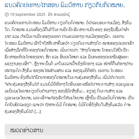
ແນວຄິດປະທານໄກສອນ ພົມວິຫານ ກ່ຽວກັບກົດໝາຍ.
19 September 2025
ສາລະໜ້າຮູ້
ແນວຄິດປະທານໄກສອນ ພົມວິຫານ ກ່ຽວກັບກົດໝາຍ. ບໍ່ວ່າລະບອບການເມືອງ, ສັງຄົມ
ໃດ, ກົດໝາຍ ແມ່ນເຄື່ອງມືຕົ້ນຕໍໃນການປົກປັກຮັກສາການປົກຄອງ ຂອງຊົນຊັ້ນກໍາອໍາ
ນາດ ແລະ ດໍາເນີນການປົກຄອງປະເທດ ຕາມແນວທາງການເມືອງຂອງພັກ. ປະທານ
ໄກສອນ ພົມວິຫານ ເອົາໃຈໃສ່ສຶກສາຄົ້ນຄວ້າ ກ່ຽວກັບການສ້າງກົດ ໝາຍຂອງປະເທດເຮົາ
ເພື່ອສ້າງລັດທີ່ປົກຄອງດ້ວຍກົດໝາຍ. ເພິ່ນກ່າວວ່າ: “ສ້າງກົດໝາຍ ໂດຍແນໃສ່ປົກປັກ
ຮັກສາອະທິປະໄຕຂອງຊາດ, ສິດ ແລະ ຜົນປະໂຫຍດ ແລະ ພັນທະຂອງປະຊາຊົນຜູ້ອອກ
ແຮງງານທຸກເຜົ່າ”¹. ຫຼັງຈາກນັ້ນຕໍ່ ມາໃນເວລາເວົ້າເຖິງທິດທາງ ແລະ ໜ້າທີ່ຕົ້ນຕໍທາງດ້ານ
ເສດຖະກິດ-ສັງຄົມ ຂອງສະໄໝຂ້າມຜ່ານ ແລະ ຂອງຊຸມປີຕໍ່ໜ້າ, ປະທານ ໄກສອນ
ພົມວິຫານ ຍິ່ງເຫັນໄດ້ບົດບາດຂອງກົດໝາຍໃນການຄຸ້ມຄອງສັງຄົມ, ເພິ່ນໄດ້ກ່າວວ່າ:
“ຢາກຄຸ້ມຄອງສັງຄົມໄດ້ ແມ່ນບໍ່ມີວິທີທາງໃດອື່ນນອກເໜືອໄປຈາກການສ້າງ ແລະບູລະນະ
ລະບົບນະໂຍບາຍກ່ຽວກັບດ້ານຕ່າງໆ ຂອງຊີວິດສັງຄົມ… ຄຽງຄູ່ ກັບການສ້າງ ແລະ
ບູລະນະນະໂຍບາຍ, ພວກເຮົາຈະຕ້ອງເຮັດໃຫ້ນະໂຍບາຍ ເຫຼົ່ານັ້ນ ເປັນລະບົບກົດໝາຍ, ເປັນ
ກົດບັນຍັດລະອຽດ ເພາະວ່າ ຖ້າຫາກບໍ່ມີ ກົດໝາຍ, ບໍ່ມີກົດຂໍ້ບັງຄັບໃນສັງຄົມແລ້ວ ກໍຈະ
ຄຸ້ມຄອງສັງຄົມບໍ່ໄດ້ […]
ໝວດຂ່າວສານ