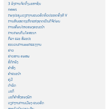
3 ອົງການຈັດຕັ້ງມະຫາຊົນ
news
ກອງປະຊຸມວຽກງານແນວຄິດທົ່ວປະເທດຄັ້ງທີ V
ການຫັນເສດຖະກິດແຫ່ງຊາດເປັນດີຈີຕ໋ອນ
ການເຄື່ອນໄຫວຂອງຄະນະນຳ
ກາບກອນກົມໂຄສະນາ
ກິລາ ແລະ ສິລະປະ
ຂະບວນການອອກແຮງງານ
ຂ່າວ
ຂ່າວສານ ຄອສພ
ຂໍ້ຕົກລົງ
ຄຳສັ່ງ
ຄຳແນະນຳ
ຄູ່ມື
ດຳລັດ
ມະຕິ
ມະຕິຄຳສັ່ງຂອງພັກ
ວຽກງານການເມືອງ-ແນວຄິດ
ສາຍພົວພັນລາວ-ຈີນ