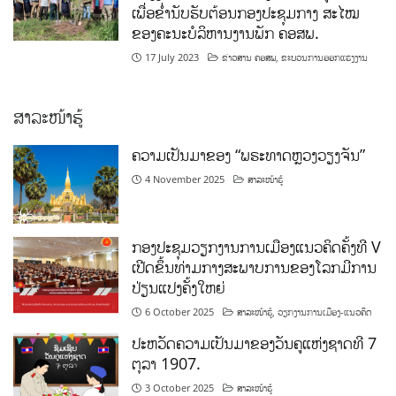
ເພື່ອຂໍ່ານັບຮັບຕ້ອນກອງປະຊຸມກາງ ສະໄໝ
ຂອງຄະນະບໍລິຫານງານພັກ ຄອສພ.
17 July 2023
ຂ່າວສານ ຄອສພ
,
ຂະບວນການອອກແຮງງານ
ສາລະໜ້າຮູ້
ຄວາມເປັນມາຂອງ “ພຣະທາດຫຼວງວຽງຈັນ”
4 November 2025
ສາລະໜ້າຮູ້
ກອງປະຊຸມວຽກງານການເມືອງແນວຄິດຄັ້ງທີ V
ເປີດຂຶ້ນທ່າມກາງສະພາບການຂອງໂລກມີການ
ປ່ຽນແປງຄັ້ງໃຫຍ່
6 October 2025
ສາລະໜ້າຮູ້
,
ວຽກງານການເມືອງ-ແນວຄິດ
ປະຫວັດຄວາມເປັນມາຂອງວັນຄູແຫ່ງຊາດທີ 7
ຕຸລາ 1907.
3 October 2025
ສາລະໜ້າຮູ້