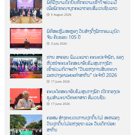
ພິທີລົງນາມບົດບັນທຶກຄວາມເຂົ້າໃຈຮ່ວມມື
ເພື່ອພັດທະນາບຸກຄະລາກອນສື່ມວນຊົນລາວ
5 August 2026
ພິທີສະເຫຼີມສະຫຼອງ ວັນສ້າງຕັ້ງພັກກອມມູນິດ
ຈີນ ຄົບຮອບ 105 ປີ
3 July 2026
ທ່ານ ສາຄອນ ພົມມະລາດ ຄະນະປະຈໍາພັກ, ຮອງ
ຫົວໜ້າຄະນະໂຄສະນາອົບຮົມສູນກາງພັກ
ເຂົ້າຮ່ວມກິດຈະກຳ “ວັນແຫ່ງການສົນທະນາ
ລະຫວ່າງອາລະຍະທຳສາກົນ” ປະຈຳປີ 2026
17 June 2026
ຄະນະໂຄສະນາອົບຮົມສູນກາງພັກ ເປີດກອງປະ
ຊຸມສຳມະນາວິທະຍາສາດ ສຶ່ມວນຊົນ
17 June 2026
ຄອສພ ສ້າງຂະບວນການປູກຕົ້ນໄມ້ ສະຫລອງ
ວັນປູກຕົ້ນໄມ້ແຫ່ງຊາດ ແລະ ວັນເດັກນ້ອຍ
ສາກົນ