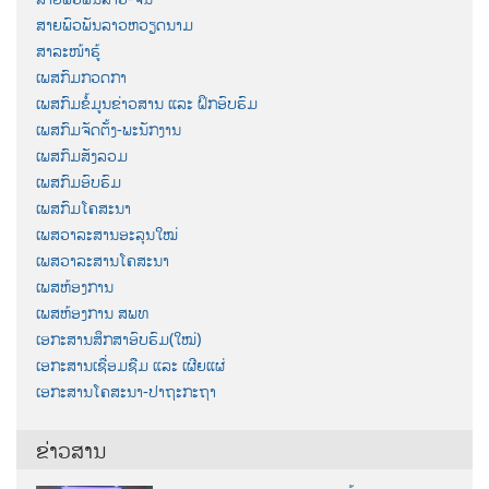
ສາຍພົວພັນລາວຫວຽດນາມ
ສາລະໜ້າຮູ້
ເພສກົມກວດກາ
ເພສກົມຂໍ້ມູນຂ່າວສານ ແລະ ຝຶກອົບຮົມ
ເພສກົມຈັດຕັ້ງ-ພະນັກງານ
ເພສກົມສັງລວມ
ເພສກົມອົບຮົມ
ເພສກົມໂຄສະນາ
ເພສວາລະສານອະລຸນໃໝ່
ເພສວາລະສານໂຄສະນາ
ເພສຫ້ອງການ
ເພສຫ້ອງການ ສພທ
ເອກະສານສຶກສາອົບຮົມ(ໃໝ່)
ເອກະສານເຊື່ອມຊືມ ແລະ ເຜີຍແຜ່
ເອກະສານໂຄສະນາ-ປາຖະກະຖາ
ຂ່າວສານ