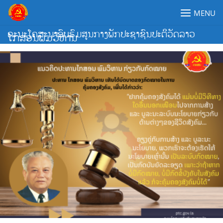
Skip
MENU
to
content
ຄະນະໂຄສະນາອົບຮົມສູນກາງພັກປະຊາຊົນປະຕິວັດລາວ
ໄກສອນພົມວິຫານ