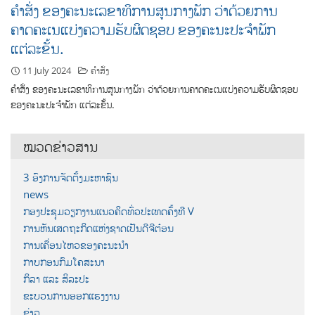
ຄຳສັ່ງ ຂອງຄະນະເລຂາທິການສູນກາງພັກ ວ່າດ້ວຍການ
ຄາດຄະເນແບ່ງຄວາມຮັບຜິດຊອບ ຂອງຄະນະປະຈຳພັກ
ແຕ່ລະຂັ້ນ.
11 July 2024
ຄຳສັ່ງ
ຄຳສັ່ງ ຂອງຄະນະເລຂາທິການສູນກາງພັກ ວ່າດ້ວຍການຄາດຄະເນແບ່ງຄວາມຮັບຜິດຊອບ
ຂອງຄະນະປະຈຳພັກ ແຕ່ລະຂັ້ນ.
ໝວດຂ່າວສານ
3 ອົງການຈັດຕັ້ງມະຫາຊົນ
news
ກອງປະຊຸມວຽກງານແນວຄິດທົ່ວປະເທດຄັ້ງທີ V
ການຫັນເສດຖະກິດແຫ່ງຊາດເປັນດີຈີຕ໋ອນ
ການເຄື່ອນໄຫວຂອງຄະນະນຳ
ກາບກອນກົມໂຄສະນາ
ກິລາ ແລະ ສິລະປະ
ຂະບວນການອອກແຮງງານ
ຂ່າວ