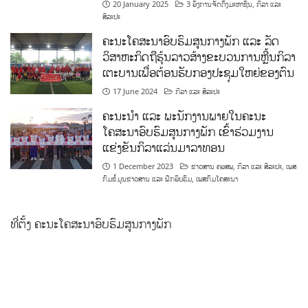
20 January 2025
3 ອົງການຈັດຕັ້ງມະຫາຊົນ
,
ກິລາ ແລະ
ສິລະປະ
ຄະນະໂຄສະນາອົບຮົມສູນກາງພັກ ແລະ ລັດ
ວິສາຫະກິດຖືຮຸ້ນລາວສ້າງຂະບວນການຫຼີ້ນກິລາ
ເຕະບານເພື່ອຕ້ອນຮັບກອງປະຊຸມໃຫຍ່ຂອງຕົນ
17 June 2024
ກິລາ ແລະ ສິລະປະ
ຄະນະນຳ ແລະ ພະນັກງານພາຍໃນຄະນະ
ໂຄສະນາອົບຮົມສູນກາງພັກ ເຂົ້າຮ່ວມງານ
ແຂ່ງຂັນກິລາແລ່ນມາລາທອນ
1 December 2023
ຂ່າວສານ ຄອສພ
,
ກິລາ ແລະ ສິລະປະ
,
ເພສ
ກົມຂໍ້ມູນຂ່າວສານ ແລະ ຝຶກອົບຮົມ
,
ເພສກົມໂຄສະນາ
ທີ່ຕັ້ງ ຄະນະໂຄສະນາອົບຮົມສູນກາງພັກ