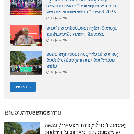
ເຂົ້າຮ່ວມກິດຈະກຳ “ວັນແຫ່ງການສົນທະນາ
ລະຫວ່າງອາລະຍະທຳສາກົນ” ປະຈຳປີ 2026
17 June 2026
ຄະນະໂຄສະນາອົບຮົມສູນກາງພັກ ເປີດກອງປະ
ຊຸມສຳມະນາວິທະຍາສາດ ສຶ່ມວນຊົນ
17 June 2026
ຄອສພ ສ້າງຂະບວນການປູກຕົ້ນໄມ້ ສະຫລອງ
ວັນປູກຕົ້ນໄມ້ແຫ່ງຊາດ ແລະ ວັນເດັກນ້ອຍ
ສາກົນ
10 June 2026
ອ່ານເພີ່ມ
ຂະບວນການອອກແຮງງານ
ຄອສພ ສ້າງຂະບວນການປູກຕົ້ນໄມ້ ສະຫລອງ
ວັນປູກຕົ້ນໄມ້ແຫ່ງຊາດ ແລະ ວັນເດັກນ້ອຍ