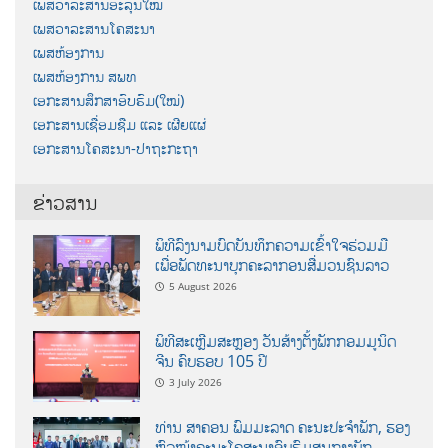
ເພສວາລະສານອະລຸນໃໝ່
ເພສວາລະສານໂຄສະນາ
ເພສຫ້ອງການ
ເພສຫ້ອງການ ສພທ
ເອກະສານສຶກສາອົບຮົມ(ໃໝ່)
ເອກະສານເຊື່ອມຊືມ ແລະ ເຜີຍແຜ່
ເອກະສານໂຄສະນາ-ປາຖະກະຖາ
ຂ່າວສານ
ພິທີລົງນາມບົດບັນທຶກຄວາມເຂົ້າໃຈຮ່ວມມື
ເພື່ອພັດທະນາບຸກຄະລາກອນສື່ມວນຊົນລາວ
5 August 2026
ພິທີສະເຫຼີມສະຫຼອງ ວັນສ້າງຕັ້ງພັກກອມມູນິດ
ຈີນ ຄົບຮອບ 105 ປີ
3 July 2026
ທ່ານ ສາຄອນ ພົມມະລາດ ຄະນະປະຈໍາພັກ, ຮອງ
ຫົວໜ້າຄະນະໂຄສະນາອົບຮົມສູນກາງພັກ