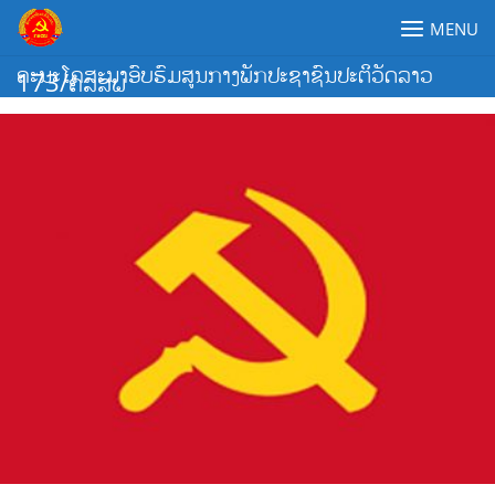
Skip
MENU
to
content
ຄະນະໂຄສະນາອົບຮົມສູນກາງພັກປະຊາຊົນປະຕິວັດລາວ
173/ຄລສພ