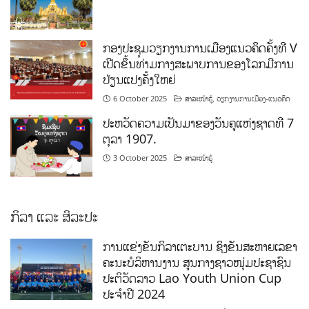
ກອງປະຊຸມວຽກງານການເມືອງແນວຄິດຄັ້ງທີ V
ເປີດຂຶ້ນທ່າມກາງສະພາບການຂອງໂລກມີການ
ປ່ຽນແປງຄັ້ງໃຫຍ່
6 October 2025
ສາລະໜ້າຮູ້
,
ວຽກງານການເມືອງ-ແນວຄິດ
ປະຫວັດຄວາມເປັນມາຂອງວັນຄູແຫ່ງຊາດທີ 7
ຕຸລາ 1907.
3 October 2025
ສາລະໜ້າຮູ້
ກິລາ ແລະ ສິລະປະ
ການແຂ່ງຂັນກິລາເຕະບານ ຊິງຂັນສະຫາຍເລຂາ
ຄະນະບໍລິຫານງານ ສູນກາງຊາວໜຸ່ມປະຊາຊົນ
ປະຕິວັດລາວ Lao Youth Union Cup
ປະຈຳປີ 2024