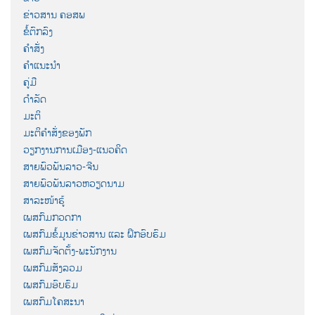
ຂ່າວສານ ຄອສພ
ຂໍ້ຕົກລົງ
ຄຳສັ່ງ
ຄຳແນະນຳ
ຄູ່ມື
ດຳລັດ
ມະຕິ
ມະຕິຄຳສັ່ງຂອງພັກ
ວຽກງານການເມືອງ-ແນວຄິດ
ສາຍພົວພັນລາວ-ຈີນ
ສາຍພົວພັນລາວຫວຽດນາມ
ສາລະໜ້າຮູ້
ເພສກົມກວດກາ
ເພສກົມຂໍ້ມູນຂ່າວສານ ແລະ ຝຶກອົບຮົມ
ເພສກົມຈັດຕັ້ງ-ພະນັກງານ
ເພສກົມສັງລວມ
ເພສກົມອົບຮົມ
ເພສກົມໂຄສະນາ