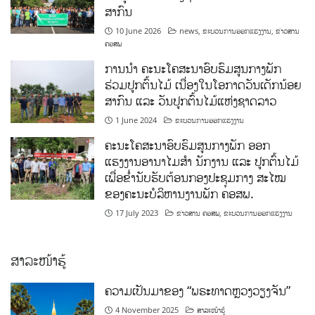
ສາກົນ
10 June 2026
news
,
ຂະບວນການອອກແຮງງານ
,
ຂ່າວສານ
ຄອສພ
ການນໍາ ຄະນະໂຄສະນາອົບຮົມສູນກາງພັກ
ຮ່ວມປູກຕົ້ນໄມ້ ເນື່ອງໃນໂອກາດວັນເດັກນ້ອຍ
ສາກົນ ແລະ ວັນປູກຕົ້ນໄມ້ແຫ່ງຊາດລາວ
1 June 2024
ຂະບວນການອອກແຮງງານ
ຄະນະໂຄສະນາອົບຮົມສູນກາງພັກ ອອກ
ແຮງງານອານາໄມສໍາ ນັກງານ ແລະ ປູກຕົ້ນໄມ້
ເພື່ອຂໍ່ານັບຮັບຕ້ອນກອງປະຊຸມກາງ ສະໄໝ
ຂອງຄະນະບໍລິຫານງານພັກ ຄອສພ.
17 July 2023
ຂ່າວສານ ຄອສພ
,
ຂະບວນການອອກແຮງງານ
ສາລະໜ້າຮູ້
ຄວາມເປັນມາຂອງ “ພຣະທາດຫຼວງວຽງຈັນ”
4 November 2025
ສາລະໜ້າຮູ້