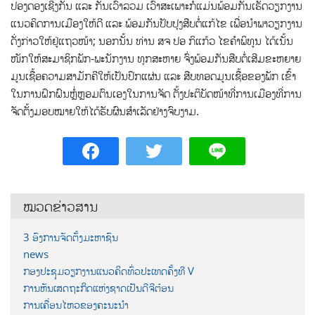
ປອງດອງເຊີ່ງກັນ ແລະ ກັນເວົ້າລວມ ເວົ້າສະເພາະກໍແມ່ນພ້ອມກັນເຮັດວຽກງານ
ແນວຄິດການເມືອງໃຫ້ດີ ແລະ ພ້ອມກັນປັບປຸງສືບຕໍ່ແກ້ໄຂ ເພື່ອນໍາພາວຽກງານ
ດັ່ງກ່າວໃຫ້ຢູ່ແຖວໜ້າ; ນອກນັ້ນ ທ່ານ ສຈ ປອ ກິແກ້ວ ໄຂຄໍາພິທູນ ໄດ້ເນັ້ນ
ໜັກໃຫ້ສະມາຊິກພັກ-ພະນັກງານ ທຸກສະຫາຍ ຈົ່ງພ້ອມກັນສືບຕໍ່ເສີມຂະຫຍາຍ
ມູນເຊື້ອຄວາມສາມັກຄີໃຫ້ເປັນປຶກແຜ່ນ ແລະ ສືບທອດມູນເຊື້ອຂອງພັກ ເຂົ້າ
ໃນການຝຶກຝົນຫຼໍ່ຫຼອມຕົນເອງໃນການຈັດ ຕັ້ງປະຕິບັດໜ້າທີ່ການເມືອງທີ່ການ
ຈັດຕັ້ງມອບໝາຍໃຫ້ໄດ້ຮັບຜົນສໍາເລັດຢ່າງຈົບງາມ.
ໝວດຂ່າວສານ
3 ອົງການຈັດຕັ້ງມະຫາຊົນ
news
ກອງປະຊຸມວຽກງານແນວຄິດທົ່ວປະເທດຄັ້ງທີ V
ການຫັນເສດຖະກິດແຫ່ງຊາດເປັນດີຈີຕ໋ອນ
ການເຄື່ອນໄຫວຂອງຄະນະນຳ