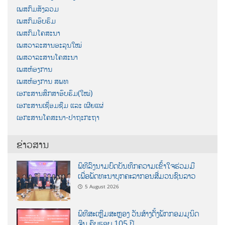
ເພສກົມສັງລວມ
ເພສກົມອົບຮົມ
ເພສກົມໂຄສະນາ
ເພສວາລະສານອະລຸນໃໝ່
ເພສວາລະສານໂຄສະນາ
ເພສຫ້ອງການ
ເພສຫ້ອງການ ສພທ
ເອກະສານສຶກສາອົບຮົມ(ໃໝ່)
ເອກະສານເຊື່ອມຊືມ ແລະ ເຜີຍແຜ່
ເອກະສານໂຄສະນາ-ປາຖະກະຖາ
ຂ່າວສານ
ພິທີລົງນາມບົດບັນທຶກຄວາມເຂົ້າໃຈຮ່ວມມື
ເພື່ອພັດທະນາບຸກຄະລາກອນສື່ມວນຊົນລາວ
5 August 2026
ພິທີສະເຫຼີມສະຫຼອງ ວັນສ້າງຕັ້ງພັກກອມມູນິດ
ຈີນ ຄົບຮອບ 105 ປີ