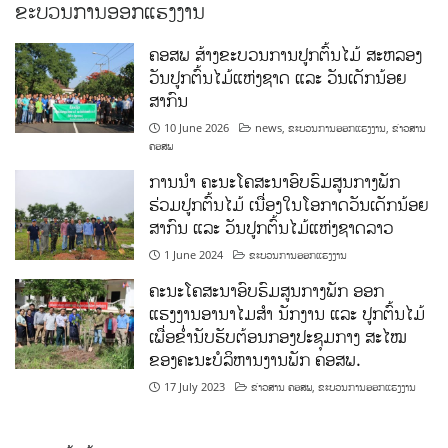
ຂະບວນການອອກແຮງງານ
ຄອສພ ສ້າງຂະບວນການປູກຕົ້ນໄມ້ ສະຫລອງ
ວັນປູກຕົ້ນໄມ້ແຫ່ງຊາດ ແລະ ວັນເດັກນ້ອຍ
ສາກົນ
10 June 2026
news
,
ຂະບວນການອອກແຮງງານ
,
ຂ່າວສານ
ຄອສພ
ການນໍາ ຄະນະໂຄສະນາອົບຮົມສູນກາງພັກ
ຮ່ວມປູກຕົ້ນໄມ້ ເນື່ອງໃນໂອກາດວັນເດັກນ້ອຍ
ສາກົນ ແລະ ວັນປູກຕົ້ນໄມ້ແຫ່ງຊາດລາວ
1 June 2024
ຂະບວນການອອກແຮງງານ
ຄະນະໂຄສະນາອົບຮົມສູນກາງພັກ ອອກ
ແຮງງານອານາໄມສໍາ ນັກງານ ແລະ ປູກຕົ້ນໄມ້
ເພື່ອຂໍ່ານັບຮັບຕ້ອນກອງປະຊຸມກາງ ສະໄໝ
ຂອງຄະນະບໍລິຫານງານພັກ ຄອສພ.
17 July 2023
ຂ່າວສານ ຄອສພ
,
ຂະບວນການອອກແຮງງານ