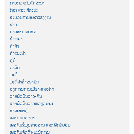
ກາບກອນກົມໂຄສະນາ
ກິລາ ແລະ ສິລະປະ
ຂະບວນການອອກແຮງງານ
ຂ່າວ
ຂ່າວສານ ຄອສພ
ຂໍ້ຕົກລົງ
ຄຳສັ່ງ
ຄຳແນະນຳ
ຄູ່ມື
ດຳລັດ
ມະຕິ
ມະຕິຄຳສັ່ງຂອງພັກ
ວຽກງານການເມືອງ-ແນວຄິດ
ສາຍພົວພັນລາວ-ຈີນ
ສາຍພົວພັນລາວຫວຽດນາມ
ສາລະໜ້າຮູ້
ເພສກົມກວດກາ
ເພສກົມຂໍ້ມູນຂ່າວສານ ແລະ ຝຶກອົບຮົມ
ເພສກົມຈັດຕັ້ງ-ພະນັກງານ