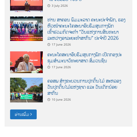
3 July 2026
ທ່ານ ສາຄອນ ພົມມະລາດ ຄະນະປະຈໍາພັກ, ຮອງ
ຫົວໜ້າຄະນະໂຄສະນາອົບຮົມສູນກາງພັກ
ເຂົ້າຮ່ວມກິດຈະກຳ “ວັນແຫ່ງການສົນທະນາ
ລະຫວ່າງອາລະຍະທຳສາກົນ” ປະຈຳປີ 2026
17 June 2026
ຄະນະໂຄສະນາອົບຮົມສູນກາງພັກ ເປີດກອງປະ
ຊຸມສຳມະນາວິທະຍາສາດ ສຶ່ມວນຊົນ
17 June 2026
ຄອສພ ສ້າງຂະບວນການປູກຕົ້ນໄມ້ ສະຫລອງ
ວັນປູກຕົ້ນໄມ້ແຫ່ງຊາດ ແລະ ວັນເດັກນ້ອຍ
ສາກົນ
10 June 2026
ອ່ານເພີ່ມ