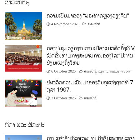
ສາລະໜ້າຮູ້
ຄວາມເປັນມາຂອງ “ພຣະທາດຫຼວງວຽງຈັນ”
4 November 2025
ສາລະໜ້າຮູ້
ກອງປະຊຸມວຽກງານການເມືອງແນວຄິດຄັ້ງທີ V
ເປີດຂຶ້ນທ່າມກາງສະພາບການຂອງໂລກມີການ
ປ່ຽນແປງຄັ້ງໃຫຍ່
6 October 2025
ສາລະໜ້າຮູ້
,
ວຽກງານການເມືອງ-ແນວຄິດ
ປະຫວັດຄວາມເປັນມາຂອງວັນຄູແຫ່ງຊາດທີ 7
ຕຸລາ 1907.
3 October 2025
ສາລະໜ້າຮູ້
ກິລາ ແລະ ສິລະປະ
ການແຂ່ງຂັນກິລາເຕະບານ ຊິງຂັນສະຫາຍເລຂາ