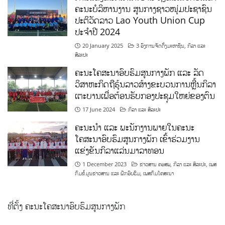
ຄະນະບໍລິຫານງານ ສູນກາງຊາວໜຸ່ມປະຊາຊົນ
ປະຕິວັດລາວ Lao Youth Union Cup
ປະຈຳປີ 2024
20 January 2025
3 ອົງການຈັດຕັ້ງມະຫາຊົນ
,
ກິລາ ແລະ
ສິລະປະ
ຄະນະໂຄສະນາອົບຮົມສູນກາງພັກ ແລະ ລັດ
ວິສາຫະກິດຖືຮຸ້ນລາວສ້າງຂະບວນການຫຼີ້ນກິລາ
ເຕະບານເພື່ອຕ້ອນຮັບກອງປະຊຸມໃຫຍ່ຂອງຕົນ
17 June 2024
ກິລາ ແລະ ສິລະປະ
ຄະນະນຳ ແລະ ພະນັກງານພາຍໃນຄະນະ
ໂຄສະນາອົບຮົມສູນກາງພັກ ເຂົ້າຮ່ວມງານ
ແຂ່ງຂັນກິລາແລ່ນມາລາທອນ
1 December 2023
ຂ່າວສານ ຄອສພ
,
ກິລາ ແລະ ສິລະປະ
,
ເພສ
ກົມຂໍ້ມູນຂ່າວສານ ແລະ ຝຶກອົບຮົມ
,
ເພສກົມໂຄສະນາ
ທີ່ຕັ້ງ ຄະນະໂຄສະນາອົບຮົມສູນກາງພັກ