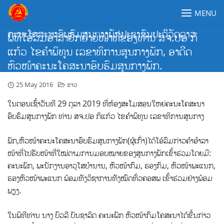
Skip
MENU
to
content
ຄະນະໂຄສະນາອົບຮົມສູນກາງພັກປະຊາຊົນປະຕິວັດລາວ
ພິທີໂອ້ລົມອຳລາຍົກຍ້າຍໜ້າທີ່ຂອງທ່ານ ສຈ.ປອ ກິ
ແກ້ວ ໄຂຄຳພິທູນ ເລຂາທິການສູນກາງພັກ, ອາດີດ
ຫົວໜ້າຄະນະໂຄສະນາອົບຮົມສູນກາງພັກ.
25 May 2016
ຂ່າວ
ໃນຕອນເຊົ້າວັນທີ 29 ຕຸລາ 2019 ທີ່ຫ້ອງສະໂມສອນໃຫຍ່ຄະນະໂຄສະນາ
ອົບຮົມສູນກາງພັກ ທ່ານ ສຈ.ປອ ກິແກ້ວ ໄຂຄຳພິທູນ ເລຂາທິການສູນກາງ
ພັກ,ຫົວໜ້າຄະນະໂຄສະນາອົບຮົມສູນກາງພັກ(ຜູ້ເກົ່າ)ໄດ້ໂອ້ລົມກ່າວຄຳອຳລາ
ໜ້າທີ່ໄປຮັບໜ້າທີ່ໃໝ່ຕາມການມອບໝາຍຂອງສູນກາງພັກເຂົ້າຮ່ວມໂດຍມີ:
ຄະນະພັກ, ພະນັກງານອາວຸໂສບຳນານ, ຫົວໜ້າກົມ, ຮອງກົມ, ຫົວໜ້າພະແນກ,
ຮອງຫົວໜ້າພະແນກ ພ້ອມທັງວິຊາການທັງໝົດທົ່ວຄອສພ ເຂົ້າຮ່ວມຢ່າງພ້ອມ
ພຽງ.
ໃນພິທີທ່ານ ນາງ ບົວລີ ບັນຊາລິດ ຄະນະພັກ ຫົວໜ້າກົມໂຄສະນາໄດ້ຂື້ນກ່າວ