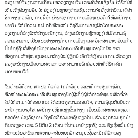
ສະຫຼຸບຫຍໍ້ຜົນງານການເຄື່ອນໄຫວວຽກງານໃນໄລຍະທີ່ຜ່ານເຊິ່ງເພີ່ນໄດ້ຍົກໃຫ້
ເຫັນເຖິງຜົນງານອັນໃຫຍ່ຫຼວງໃນຫຼາຍໆດ້ານເຊັ່ນ: ການຈັດຕັ້ງປະຕິບັດມະຕິຄຳ
ສັ່ງຕ່າງໆຂອງພັກ, ການຊີ້ນຳ-ນຳພາວຽກງານການເມືອງແນວຄິດໃຫ້ພະນັກງານ
ພາຍໃນໃຫ້ມີຄວາມສາມັກຄີໜັກແໜ້ນຕໍ່ອຸດົມການຂອງພັກໂດຍສະເພາະ
ວຽກງານກໍ່ສ້າງພັກກໍ່ສ້າງພະນັກງານ, ສ້າງພະນັກງານຫຼັກແຫຼ່ງໃຫ້ມີຄວາມຮູ້
ຄວາມສາມາດ, ເປັນແບບຢ່າງທາງດ້ານການເມືອງ ແລະ ວິຊາສະເພາະ; ພ້ອມກັນ
ນັ້ນຍັງສູ້ຊົນກໍ່ສ້າງສຳນັກງານຄະນະໂຄສະນາອົບຮົມສູນກາງພັກໃໝ່ຈາກ
ຫ້ອງການເກົ່າຢູ່ໜອງບອນມາສ້າງໃໝ່ຢູ່ຫຼັກ6 ເຮັດໃຫ້ເງື່ອນໄຂການເຮັດວຽກ
ຂອງພະນັກງານມີຄວາມສະດວກ ແລະ ສາມາດເຮັດລ້ອນໜ້າທີ່ທີ່ພັກ-ລັດ
ມອບໝາຍໃຫ້.
ໃນທ້າຍພິທີທ່ານ ສຈ.ປອ ກິແກ້ວ ໄຂຄຳພິທູນ ເລຂາທິການສູນກາງພັກ,
ຫົວໜ້າຄະນະໂຄສະນາອົບຮົມສູນກາງພັກ(ຜູ້ເກົ່າ)ຜູ້ໄດ້ກ່າວຄຳສຸພາບສິດທີ່ວ່າ
ໄປໃຫ້ລາ ມາໃຫ້ຄອບ ແລະ ໄດ້ສະແດງຄວາມຂອບໃຈ, ຄວາມຮູ້ບຸນກັບບັນດາ
ພະນັກງານອາວຸໂສ, ພະນັກງານຫຼັກແຫຼ່ງຂັ້ນຕ່າງໆ, ເພື່ອນມິດສະຫາຍຕະຫຼອດ
ຮອດອ້າຍນ້ອງວິຊາການທັງໝົດທີ່ຮ່ວມອາຊີບດຽວກັນ, ຮ່ວມທຸກຮ່ວມສຸກນຳ
ກັນຕະຫຼອດໄລຍະ 5 ປີກັບ 2 ເດືອນ ທີ່ຜ່ານມາຢ່າງສຸດຊື່ງ ແລະ ຍັງເຊື່ອໝັ້ນຢ່າງ
ໜັກແໜ້ນວ່າບັນດາສະຫາຍຈະສືບທອດຮັກສາມູນເຊື້ອສາມັກຄີຮັກແພງ