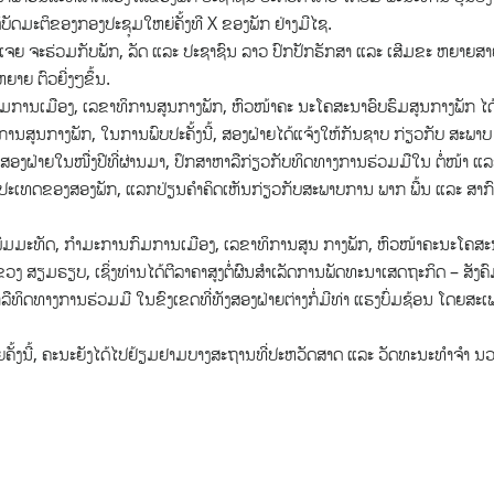
ະຕິບັດມະຕິຂອງກອງປະຊຸມໃຫຍ່ຄັ້ງທີ X ຂອງພັກ ຢ່າງມີໄຊ.
ໍາປູເຈຍ ຈະຮ່ວມກັບພັກ, ລັດ ແລະ ປະຊາຊົນ ລາວ ປົກປັກຮັກສາ ແລະ ເສີມຂະ ຫຍາຍສ
າຍ ຕົວຍີ່ງໆຂຶ້ນ.
ມການເມືອງ, ເລຂາທິການສູນກາງພັກ, ຫົວໜ້າຄະ ນະໂຄສະນາອົບຮົມສູນກາງພັກ ໄດ
ານສູນກາງພັກ, ໃນການພົບປະຄັ້ງນີ້, ສອງຝ່າຍໄດ້ແຈ້ງໃຫ້ກັນຊາບ ກ່ຽວກັບ ສະພາບ
ສອງຝ່າຍໃນໜື່ງປີທີ່ຜ່ານມາ, ປຶກສາຫາລືກ່ຽວກັບທິດທາງການຮ່ວມມືໃນ ຕໍ່ໜ້າ ແລ
ປະເທດຂອງສອງພັກ, ແລກປ່ຽນຄຳຄິດເຫັນກ່ຽວກັບສະພາບການ ພາກ ພື້ນ ແລະ ສາກ
ົມມະທັດ, ກຳມະການກົມການເມືອງ, ເລຂາທິການສູນ ກາງພັກ, ຫົວໜ້າຄະນະໂຄສະ
ວງ ສຽມຣຽບ, ເຊິ່ງທ່ານໄດ້ຕີລາຄາສູງຕໍ່ຜົນສຳເລັດການພັດທະນາເສດຖະກິດ – ສັງຄ
ທິດທາງການຮ່ວມມື ໃນຂົງເຂດທີ່ທັງສອງຝ່າຍຕ່າງກໍ່ມີທ່າ ແຮງບົ່ມຊ້ອນ ໂດຍສະເ
ັ້ງນີ້, ຄະນະຍັງໄດ້ໄປຢ້ຽມຢາມບາງສະຖານທີ່ປະຫວັດສາດ ແລະ ວັດທະນະທໍາຈໍາ ນ