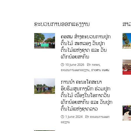
ຂະບວນການອອກແຮງງານ
ສາລ
ຄອສພ ສ້າງຂະບວນການປູກ
ຕົ້ນໄມ້ ສະຫລອງ ວັນປູກ
ຕົ້ນໄມ້ແຫ່ງຊາດ ແລະ ວັນ
ເດັກນ້ອຍສາກົນ
10 June 2026
news
,
ຂະບວນການອອກແຮງງານ
,
ຂ່າວສານ ຄອສພ
ການນໍາ ຄະນະໂຄສະນາ
ອົບຮົມສູນກາງພັກ ຮ່ວມປູກ
ຕົ້ນໄມ້ ເນື່ອງໃນໂອກາດວັນ
ເດັກນ້ອຍສາກົນ ແລະ ວັນປູກ
ຕົ້ນໄມ້ແຫ່ງຊາດລາວ
1 June 2024
ຂະບວນການອອກ
ແຮງງານ