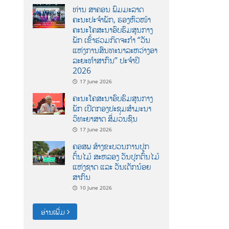
ທ່ານ ສາຄອນ ພົມມະລາດ
ຄະນະປະຈໍາພັກ, ຮອງຫົວໜ້າ
ຄະນະໂຄສະນາອົບຮົມສູນກາງ
ພັກ ເຂົ້າຮ່ວມກິດຈະກຳ “ວັນ
ແຫ່ງການສົນທະນາລະຫວ່າງອາ
ລະຍະທຳສາກົນ” ປະຈຳປີ
2026
17 June 2026
ຄະນະໂຄສະນາອົບຮົມສູນກາງ
ພັກ ເປີດກອງປະຊຸມສຳມະນາ
ວິທະຍາສາດ ສຶ່ມວນຊົນ
17 June 2026
ຄອສພ ສ້າງຂະບວນການປູກ
ຕົ້ນໄມ້ ສະຫລອງ ວັນປູກຕົ້ນໄມ້
ແຫ່ງຊາດ ແລະ ວັນເດັກນ້ອຍ
ສາກົນ
10 June 2026
ອ່ານເພີ່ມ