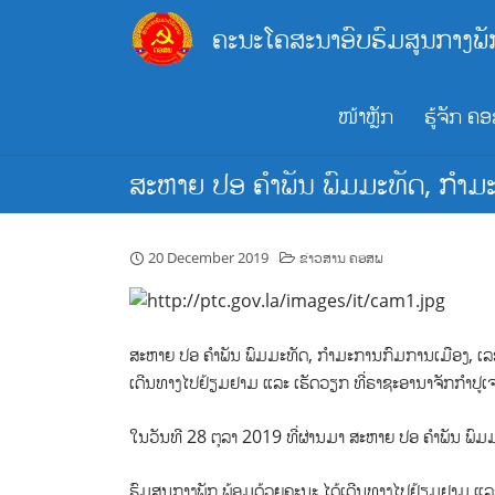
Skip
ຄະນະໂຄສະນາອົບຮົມສູນກາງພັ
to
content
ໜ້າຫຼັກ
ຮູ້ຈັກ ຄ
ສະຫາຍ ປອ ຄຳພັນ ພົມມະທັດ, ກຳມ
20 December 2019
ຂ່າວສານ ຄອສພ
ສະຫາຍ ປອ ຄຳພັນ ພົມມະທັດ, ກຳມະການກົມການເມືອງ, ເລຂ
ເດີນທາງໄປຢ້ຽມຢາມ ແລະ ເຮັດວຽກ ທີ່ຣາຊະອານາຈັກກໍາປູເ
ໃນວັນທີ 28 ຕຸລາ 2019 ທີ່ຜ່ານມາ ສະຫາຍ ປອ ຄຳພັນ ພົ
ຮົມສູນກາງພັກ ພ້ອມດ້ວຍຄະນະ ໄດ້ເດີນທາງໄປຢ້ຽມຢາມ ແລະ