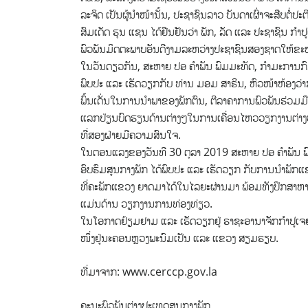
ລະຈິດ ເປັນຜູ້ນຳໜ້ານັ້ນ, ປະຊາຊົນລາວ ບັນດາເຜົ່າຈະສືບຕໍ່ປ
ສົມເດັດ ຮຸນ ແຊນ ໄດ້ຢືນຢັນວ່າ ພັກ, ລັດ ແລະ ປະຊາຊົນ ກ
ພົວພັນມິດຕະພາບອັນດີງາມລະຫວ່າງປະຊາຊົນສອງຊາດໃຫ້ຂະຫຍ
ໃນວັນດຽວກັນ, ສະຫາຍ ປອ ຄໍາພັນ ພົມມະທັດ, ກຳມະການກົ
ພົບປະ ແລະ ເຮັດວຽກກັບ ທ່ານ ມອມ ສາຣີນ, ຫົວໜ້າຫ້ອງວ່າກ
ພົ້ນເດັ່ນໃນການນຳພາຂອງພັກຕົນ, ຕີລາຄາການພົວພັນຮ່ວມມື
ແລກປ່ຽນບົດຮຽນດ້ານຕ່າງໆໃນການເຄື່ອນໄຫວວຽກງານຕ່າງ
ທີ່ສອງຝ່າຍມີຄວາມສົນໃຈ.
ໃນຕອນແລງຂອງວັນທີ 30 ຕຸລາ 2019 ສະຫາຍ ປອ ຄໍາພັນ ພ
ອົບຮົມສູນກາງພັກ ໄດ້ພົບປະ ແລະ ເຮັດວຽກ ກັບການນຳພັກແຂ
ທີ່ຄະພັກແຂວງ ຍາດມາໄດ້ໃນໄລຍະຜ່ານມາ ພ້ອມທັງປຶກສາຫາລື
ແມ່ນດ້ານ ວຽກງານການທ່ອງທ່ຽວ.
ໃນໂອກາດຢ້ຽມຢາມ ແລະ ເຮັດວຽກຢູ່ ຣາຊະອານາຈັກກຳປູເຈຍຄ
ໜຶ່ງຢູ່ນະຄອນຫຼວງພະນົມເປັນ ແລະ ແຂວງ ສຽມຣຽບ.
ທີ່ມາຈາກ: www.cerccp.gov.la
ຄະນະພົວພັນຕ່າງປະເທດສູນກາງພັກ