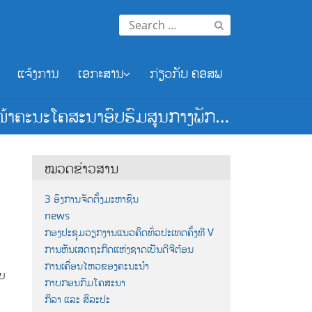
Search
for:
ແຈ້ງການ
ເອກະສານ
ກ່ຽວກັບ ຄອສພ
ໜ້າຄະນະໂຄສະນາອົບຮົມສູນກາງພັກ…
ໝວດຂ່າວສານ
3 ອົງການຈັດຕັ້ງມະຫາຊົນ
news
ກອງປະຊຸມວຽກງານແນວຄິດທົ່ວປະເທດຄັ້ງທີ V
ການຫັນເສດຖະກິດແຫ່ງຊາດເປັນດີຈີຕ໋ອນ
ການເຄື່ອນໄຫວຂອງຄະນະນຳ
ົບ
ກາບກອນກົມໂຄສະນາ
ກິລາ ແລະ ສິລະປະ