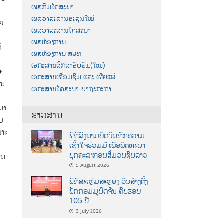
ເພສກົມໂຄສະນາ
ເພສວາລະສານອະລຸນໃໝ່
າຍ
ເພສວາລະສານໂຄສະນາ
ເພສຫ້ອງການ
້
ເພສຫ້ອງການ ສພທ
ເອກະສານສຶກສາອົບຮົມ(ໃໝ່)
ະ
ເອກະສານເຊື່ອມຊືມ ແລະ ເຜີຍແຜ່
ົນ
ເອກະສານໂຄສະນາ-ປາຖະກະຖາ
ນາ
ຂ່າວສານ
ົມ
ພາະ
ພິທີລົງນາມບົດບັນທຶກຄວາມ
ເຂົ້າໃຈຮ່ວມມື ເພື່ອພັດທະນາ
ບຸກຄະລາກອນສື່ມວນຊົນລາວ
ວນ
5 August 2026
ພິທີສະເຫຼີມສະຫຼອງ ວັນສ້າງຕັ້ງ
ພັກກອມມູນິດຈີນ ຄົບຮອບ
105 ປີ
3 July 2026