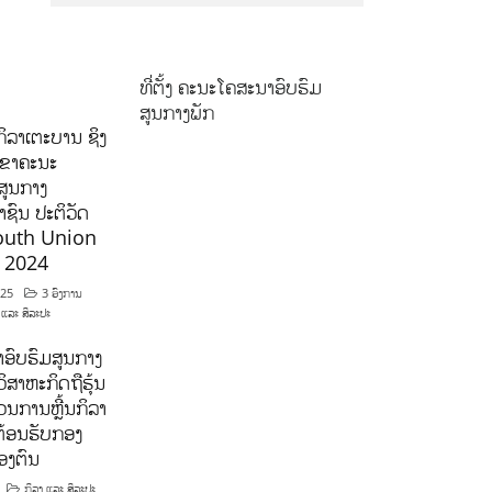
ທີ່ຕັ້ງ ຄະນະໂຄສະນາອົບຮົມ
ສູນກາງພັກ
ິລາເຕະບານ ຊິງ
ລຂາຄະນະ
ສູນກາງ
ຊົນ ປະຕິວັດ
outh Union
ີ 2024
025
3 ອົງການ
 ແລະ ສິລະປະ
ອົບຮົມສູນກາງ
ິສາຫະກິດຖືຮຸ້ນ
ນການຫຼີ້ນກິລາ
ຕ້ອນຮັບກອງ
ອງຕົນ
ກິລາ ແລະ ສິລະປະ