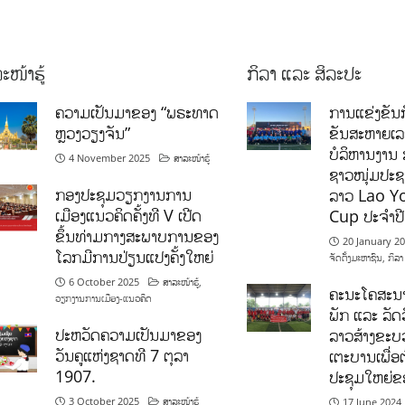
ະໜ້າຮູ້
ກິລາ ແລະ ສິລະປະ
ຄວາມເປັນມາຂອງ “ພຣະທາດ
ການແຂ່ງຂັນກ
ຫຼວງວຽງຈັນ”
ຂັນສະຫາຍເ
ບໍລິຫານງານ 
4 November 2025
ສາລະໜ້າຮູ້
ຊາວໜຸ່ມປະຊາ
ກອງປະຊຸມວຽກງານການ
ລາວ Lao Y
ເມືອງແນວຄິດຄັ້ງທີ V ເປີດ
Cup ປະຈຳປ
ຂຶ້ນທ່າມກາງສະພາບການຂອງ
20 January 2
ໂລກມີການປ່ຽນແປງຄັ້ງໃຫຍ່
ຈັດຕັ້ງມະຫາຊົນ
,
ກິລາ
6 October 2025
ສາລະໜ້າຮູ້
,
ຄະນະໂຄສະນາ
ວຽກງານການເມືອງ-ແນວຄິດ
ພັກ ແລະ ລັດວ
ປະຫວັດຄວາມເປັນມາຂອງ
ລາວສ້າງຂະບວ
ວັນຄູແຫ່ງຊາດທີ 7 ຕຸລາ
ເຕະບານເພື່ອ
1907.
ປະຊຸມໃຫຍ່ຂ
3 October 2025
ສາລະໜ້າຮູ້
17 June 2024