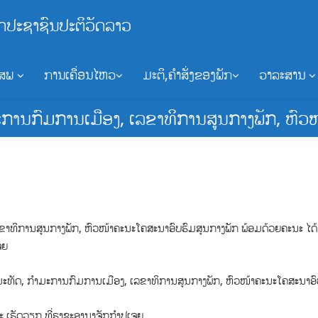
ກປະຊາຊົນປະຕິວັດລາວ
ອສພ
ການເຄື່ອນໄຫວ
ມະຕິ,ຄຳສັ່ງຂອງພັກ
ວາລະສານ
ະການກົມການເມືອງ, ເລຂາທິການສູນກາງພັກ, ຫົວ
າທິການສູນກາງພັກ, ຫົວໜ້າຄະນະໂຄສະນາອົບຮົມສູນກາງພັກ ພ້ອມດ້ວຍຄະນະ ໄດ້
ຈຍ
ມມະທັດ, ກຳມະການກົມການເມືອງ, ເລຂາທິການສູນກາງພັກ, ຫົວໜ້າຄະນະໂຄສະນາອ
 ເຮັດວຽກ ທີ່ຣາຊະອານາຈັກກໍາປູເຈຍ.