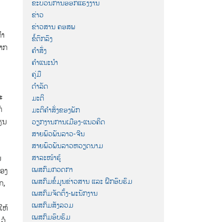
ຂະບວນການອອກແຮງງານ
ຂ່າວ
ຂ່າວສານ ຄອສພ
ຄຳ
ຂໍ້ຕົກລົງ
ຝາກ
ຄຳສັ່ງ
ຄຳແນະນຳ
ຄູ່ມື
ດຳລັດ
ະ
ມະຕິ
່
ມະຕິຄຳສັ່ງຂອງພັກ
ຖຽນ
ວຽກງານການເມືອງ-ແນວຄິດ
ສາຍພົວພັນລາວ-ຈີນ
ສາຍພົວພັນລາວຫວຽດນາມ
ສາລະໜ້າຮູ້
ມ
ເພສກົມກວດກາ
ສອງ
ເພສກົມຂໍ້ມູນຂ່າວສານ ແລະ ຝຶກອົບຮົມ
ກ,
ເພສກົມຈັດຕັ້ງ-ພະນັກງານ
ເພສກົມສັງລວມ
ໃຫ້
ເພສກົມອົບຮົມ
ວໍ