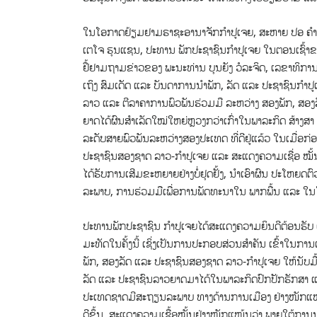
ໃນໂອກາດຢ້ຽມຢາມຣາຊະອານາຈັກກຳປູເຈຍ, ສະຫາຍ ປອ ຄໍາພັນ 
ເຕໂຈ ຮຸນແຊນ, ປະທານ ພັກປະຊາຊົນກຳປູເຈຍ ໃນຕອນເຊົ້າຂ
ຢື້ຢາມຖາມຂ່າວຂອງ ພະນະທ່ານ ບຸນຍັງ ວໍລະຈິດ, ເລຂາທິກາ
ເຖິງ ສົມເດັດ ແລະ ບັນດາການນຳພັກ, ລັດ ແລະ ປະຊາຊົນກຳ
ລາວ ແລະ ຕີລາຄາການພົວພັນຮ່ວມມື ລະຫວ່າງ ສອງພັກ, ສອງລ
ຍາດໄດ້ຜົນສຳເລັດໃໝ່ໃຫຍ່ຫຼວງກວ່າເກົ່າໃນພາລະກິດ ສ້າງສ
ລະດັບສາຍພົວພັນລະຫວ່າງສອງປະເທດ ທີ່ດີຢູ່ແລ້ວ ໃນເມື່ອກ
ປະຊາຊົນສອງຊາດ ລາວ-ກຳປູເຈຍ ແລະ ສະແດງຄວາມເຊື່ອ ໝັ້ນວ່
ໄດ້ຮັບການເສີມຂະຫຍາຍຢ່າງບໍ່ຢຸດຢັ້ງ, ນຳເອົາຜົນ ປະໂຫຍ
ລະພາບ, ການຮ່ວມມືເພື່ອການພັດທະນາໃນ ພາກພື້ນ ແລະ ໃ
ປະທານພັກປະຊາຊົນ ກໍາປູເຈຍໄດ້ສະແດງຄວາມຍິນດີຕ້ອນຮັບ
ມະທັດໃນຄັ້ງນີ້ ເຊິ່ງເປັນການປະກອບສ່ວນສຳຄັນ ເຂົ້າໃນກ
ພັກ, ສອງລັດ ແລະ ປະຊາຊົນສອງຊາດ ລາວ-ກຳປູເຈຍ ໃຫ້ນັບມື້ນັ
ລັດ ແລະ ປະຊາຊົນລາວຍາດມາໄດ້ໃນພາລະກິດປົກປັກຮັກສາ ແ
ປະເທດຊາດມີສະຖຽນລະພາບ ທາງດ້ານການເມືອງ ຢ່າງໜັກແໜ້ນ,
ດີຂຶ້ນ, ສະແດງຄວາມເຊື້ອໝັ້ນຢ່າງໜັກແໜ້ນວ່າ ພາຍໃຕ້ການ