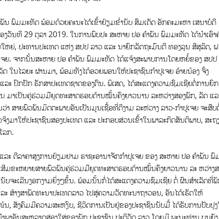
ພົມມະທັດ ພ້ອມດ້ວຍຄະນະໄດ້ເຂົ້າຢ້ຽມຂໍ່ານັບ ສົມເດັດ ອັກຄະມະຫາ ເສນາບໍດີ
ອງວັນທີ 29 ຕຸລາ 2019. ໃນການພົບປະ ສະຫາຍ ປອ ຄຳພັນ ພົມມະທັດ ໄດ້ນຳເອົາ
ນໃຫຍ່, ປະທານປະເທດ ແຫ່ງ ສປປ ລາວ ແລະ ນາຍົກລັດຖະມົນຕີ ທອງລຸນ ສີສຸລິດ, 
ປູເຈຍ. ຈາກນັ້ນສະຫາຍ ປອ ຄໍາພັນ ພົມມະທັດ ໄດ້ແຈ້ງສະພາບການໂດຍຫຍໍ້ຂອງ ສປປ
ັດ ໃນໄລຍະ ຜ່ານມາ, ພ້ອມທັງໄດ້ອວຍພອນໃຫ້ປະຊາຊົນກຳປູເຈຍ ອ້າຍນ້ອງ ຈົ່ງ
າ ແລະ ປົກປັກ ຮັກສາປະເທດຊາດຂອງຕົນ. ພິເສດ, ໄດ້ສະແດງຄວາມຊົມເຊີຍຕໍ່ການຍົກ
່ອນ ມາເປັນຄູ່ຮ່ວມມືຍຸດທະສາດຮອບດ້ານໝັ້ນຄົງຍາວນານ ລະຫວ່າງສອງພັກ, ລັດ ແລ
າ ສາຍພົວພັນມິດຕະພາບອັນເປັນມູນເຊື້ອທີ່ດີງາມ ລະຫ່ວາງ ລາວ-ກໍາປູເຈຍ ຈະສືບຕໍ
ດຕົວຈິງມາໃຫ້ປະຊາຊົນສອງປະເທດ ແລະ ປະກອບສ່ວນເຂົ້າໃນພາລະກິດສັນຕິພາບ, ສະ
ນໂລກ.
 ແລະ ຕີລາຄາສູງການຢ້ຽມຢາມ ຣາຊະອານາຈັກກຳປູເຈຍ ຂອງ ສະຫາຍ ປອ ຄຳພັນ ພົ
ານເສີມຂະຫຍາຍສາຍພົວພັນຄູ່ຮ່ວມມືຍຸດທະສາດຮອບດ້ານໝັ້ນຄົງຍາວນານ ລະ ຫວ່າງ
ບຈະເລີນງອກງາມຍິ່ງໆຂຶ້ນ. ພ້ອມນັ້ນກໍ່ໄດ້ສະແດງຄວາມຊົມເຊີຍ ຕໍ່ ຜົນສຳເລັດທີ່ພັ
ລະ ສ້າງສາພັດທະນາປະເທດລາວ ໄປສູ່ຄວາມວັດທະນາຖາວອນ, ອັນໄດ້ເຮັດໃຫ້
 ສັງຄົມມີຄວາມສະຫງົບ, ຊີວິດການເປັນຢູ່ຂອງປະຊາຊົນນັບມື້ ໄດ້ຮັບການປັບປຸງ
ນຳພາອັນສະຫລາດສ່ອງໃສ່ຂອງພັກ ປະຊາຊົນ ປະຕິວັດ ລາວ ໂດຍມີ ພະນະທ່ານ ບຸນຍັງ 