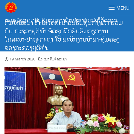
Skip
MENU
to
content
ຄະນະໂຄສະນາອົບຮົມສູນກາງພັກປະຊາຊົນປະຕິວັດລາວ
ກົມໂຄສະນາ ຄະນະໂຄສະນາອົບຮົມສູນກາງພັກ ຮ່ວມ
ກັບ ກະຊວງຍຸຕິທຳ ຈັດຊຸດຝຶກອົບຮົມວຽກງານ
ໂຄສະນາ-ປາຖະກະຖາ ໃຫ້ພະນັກງານນຳພາ-ຄຸ້ມຄອງ
ຂອງກະຊວງຍຸຕິທຳ.
19 March 2020
ເພສກົມໂຄສະນາ