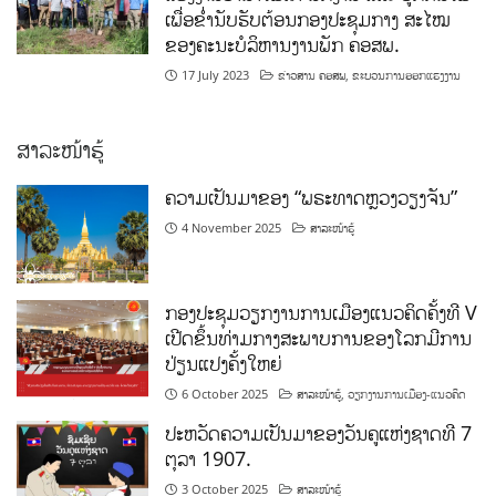
ເພື່ອຂໍ່ານັບຮັບຕ້ອນກອງປະຊຸມກາງ ສະໄໝ
ຂອງຄະນະບໍລິຫານງານພັກ ຄອສພ.
17 July 2023
ຂ່າວສານ ຄອສພ
,
ຂະບວນການອອກແຮງງານ
ສາລະໜ້າຮູ້
ຄວາມເປັນມາຂອງ “ພຣະທາດຫຼວງວຽງຈັນ”
4 November 2025
ສາລະໜ້າຮູ້
ກອງປະຊຸມວຽກງານການເມືອງແນວຄິດຄັ້ງທີ V
ເປີດຂຶ້ນທ່າມກາງສະພາບການຂອງໂລກມີການ
ປ່ຽນແປງຄັ້ງໃຫຍ່
6 October 2025
ສາລະໜ້າຮູ້
,
ວຽກງານການເມືອງ-ແນວຄິດ
ປະຫວັດຄວາມເປັນມາຂອງວັນຄູແຫ່ງຊາດທີ 7
ຕຸລາ 1907.
3 October 2025
ສາລະໜ້າຮູ້