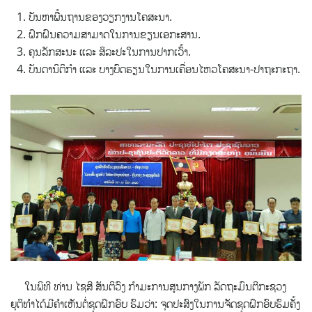
ບັນຫາພື້ນຖານຂອງວຽກງານໂຄສະນາ.
ຝຶກຝົນຄວາມສາມາດໃນການຂຽນເອກະສານ.
ຄຸນລັກສະນະ ແລະ ສິລະປະໃນການປາກເວົ້າ.
ບັນດານິຕິກຳ ແລະ ບາງບົດຮຽນໃນການເຄື່ອນໄຫວໂຄສະນາ-ປາຖະກະຖາ.
ໃນພິທີ ທ່ານ ໄຊສີ ສັນຕິວົງ ກໍາມະການສູນກາງພັກ ລັດຖະມົນຕີກະຊວງ
ຍຸຕິທຳໄດ້ມີຄຳເຫັນຕໍ່ຊຸດຝຶກອົບ ຮົມວ່າ: ຈຸດປະສົງໃນການຈັດຊຸດຝຶກອົບຮົມຄັ້ງ