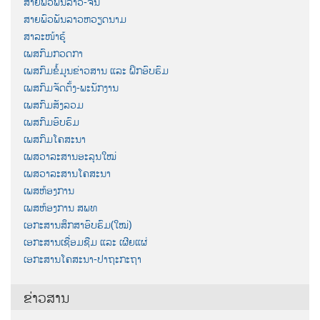
ສາຍພົວພັນລາວ-ຈີນ
ສາຍພົວພັນລາວຫວຽດນາມ
ສາລະໜ້າຮູ້
ເພສກົມກວດກາ
ເພສກົມຂໍ້ມູນຂ່າວສານ ແລະ ຝຶກອົບຮົມ
ເພສກົມຈັດຕັ້ງ-ພະນັກງານ
ເພສກົມສັງລວມ
ເພສກົມອົບຮົມ
ເພສກົມໂຄສະນາ
ເພສວາລະສານອະລຸນໃໝ່
ເພສວາລະສານໂຄສະນາ
ເພສຫ້ອງການ
ເພສຫ້ອງການ ສພທ
ເອກະສານສຶກສາອົບຮົມ(ໃໝ່)
ເອກະສານເຊື່ອມຊືມ ແລະ ເຜີຍແຜ່
ເອກະສານໂຄສະນາ-ປາຖະກະຖາ
ຂ່າວສານ