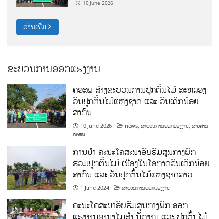
10 June 2026
ອ່ານເພີ່ມ
ຂະບວນການອອກແຮງງານ
ຄອສພ ສ້າງຂະບວນການປູກຕົ້ນໄມ້ ສະຫລອງ
ວັນປູກຕົ້ນໄມ້ແຫ່ງຊາດ ແລະ ວັນເດັກນ້ອຍ
ສາກົນ
10 June 2026
news
,
ຂະບວນການອອກແຮງງານ
,
ຂ່າວສານ
ຄອສພ
ການນໍາ ຄະນະໂຄສະນາອົບຮົມສູນກາງພັກ
ຮ່ວມປູກຕົ້ນໄມ້ ເນື່ອງໃນໂອກາດວັນເດັກນ້ອຍ
ສາກົນ ແລະ ວັນປູກຕົ້ນໄມ້ແຫ່ງຊາດລາວ
1 June 2024
ຂະບວນການອອກແຮງງານ
ຄະນະໂຄສະນາອົບຮົມສູນກາງພັກ ອອກ
ແຮງງານອານາໄມສໍາ ນັກງານ ແລະ ປູກຕົ້ນໄມ້