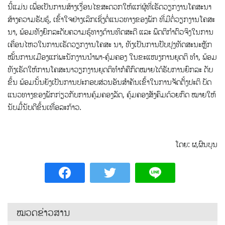
ນີ້ແມ່ນ ເພື່ອເປັນການສ້າງເງື່ອນໄຂສະດວກໃຫ້ແກ່ຜູ້ທີ່ເຮັດວຽກງານໂຄສະນາ
ສ້າງຄວາມຮັບຮູ້, ເຂົ້າໃຈຢ່າງເລິກເຊິ່ງຕໍ່ແນວທາງຂອງພັກ ທີ່ມີຕໍ່ວຽກງານໂຄສະ
ນາ, ພ້ອມທັງຍົກລະດັບຄວາມຮູ້ທາງດ້ານທິດສະດີ ແລະ ພຶດຕິກຳຕົວຈິງໃນການ
ເຄື່ອນໄຫວໃນການເຮັດວຽກງານໂຄສະ ນາ, ທັງເປັນການປັບປຸງທັດສະນະຫຼັກ
ໝັ້ນການເມືອງແກ່ພະນັກງານນຳພາ-ຄຸ້ມຄອງ ໃນຂະແໜງການຍຸດຕິ ທຳ, ພ້ອມ
ທັງເຮັດໃຫ້ການໂຄສະນາວຽກງານຍຸດຕິທຳກໍຄືກົດໝາຍໄດ້ຮັບການຍົກລະ ດັບ
ຂຶ້ນ ພ້ອມນັ້ນຍັງເປັນການປະກອບສ່ວນອັນສຳຄັນເຂົ້າໃນການຈັດຕັ້ງປະຕິ ບັດ
ແນວທາງຂອງພັກກ່ຽວກັບການຄຸ້ມຄອງລັດ, ຄຸ້ມຄອງສັງຄົມດ້ວຍກົດ ໝາຍໃຫ້
ນັບມື້ນັບດີຂຶ້ນເທື່ອລະກ້າວ.
ໂດຍ: ຜ,ຜົນບຸນ
ໝວດຂ່າວສານ