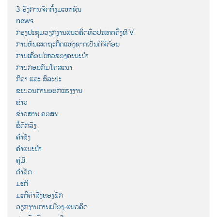
3 ອົງການຈັດຕັ້ງມະຫາຊົນ
news
ກອງປະຊຸມວຽກງານແນວຄິດທົ່ວປະເທດຄັ້ງທີ V
ການຫັນເສດຖະກິດແຫ່ງຊາດເປັນດີຈີຕ໋ອນ
ການເຄື່ອນໄຫວຂອງຄະນະນຳ
ກາບກອນກົມໂຄສະນາ
ກິລາ ແລະ ສິລະປະ
ຂະບວນການອອກແຮງງານ
ຂ່າວ
ຂ່າວສານ ຄອສພ
ຂໍ້ຕົກລົງ
ຄຳສັ່ງ
ຄຳແນະນຳ
ຄູ່ມື
ດຳລັດ
ມະຕິ
ມະຕິຄຳສັ່ງຂອງພັກ
ວຽກງານການເມືອງ-ແນວຄິດ