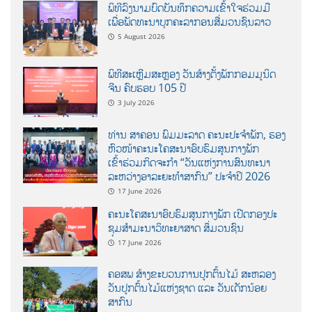
ພິທີລົງນາມບົດບັນທຶກຄວາມເຂົ້າໃຈຮ່ວມມື
ເພື່ອພັດທະນາບຸກຄະລາກອນສື່ມວນຊົນລາວ
5 August 2026
ພິທີສະເຫຼີມສະຫຼອງ ວັນສ້າງຕັ້ງພັກກອມມູນິດ
ຈີນ ຄົບຮອບ 105 ປີ
3 July 2026
ທ່ານ ສາຄອນ ພົມມະລາດ ຄະນະປະຈໍາພັກ, ຮອງ
ຫົວໜ້າຄະນະໂຄສະນາອົບຮົມສູນກາງພັກ
ເຂົ້າຮ່ວມກິດຈະກຳ “ວັນແຫ່ງການສົນທະນາ
ລະຫວ່າງອາລະຍະທຳສາກົນ” ປະຈຳປີ 2026
17 June 2026
ຄະນະໂຄສະນາອົບຮົມສູນກາງພັກ ເປີດກອງປະ
ຊຸມສຳມະນາວິທະຍາສາດ ສຶ່ມວນຊົນ
17 June 2026
ຄອສພ ສ້າງຂະບວນການປູກຕົ້ນໄມ້ ສະຫລອງ
ວັນປູກຕົ້ນໄມ້ແຫ່ງຊາດ ແລະ ວັນເດັກນ້ອຍ
ສາກົນ