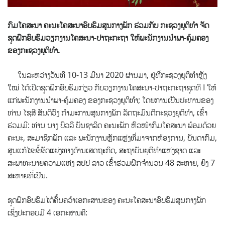
ກົມໂຄສະນາ ຄະນະໂຄສະນາອົບຮົມສູນກາງພັກ ຮ່ວມກັບ ກະຊວງຍຸຕິທຳ ຈັດ
ຊຸດຝຶກອົບຮົມວຽກງານໂຄສະນາ-ປາຖະກະຖາ ໃຫ້ພະນັກງານນຳພາ-ຄຸ້ມຄອງ
ຂອງກະຊວງຍຸຕິທຳ.
ໃນລະຫວ່າງວັນທີ 10-13 ມີນາ 2020 ຜ່ານມາ, ຢູ່ທີ່ກະຊວງຍຸຕິທຳຫຼັງ
ໃໝ່ ໄດ້ເປີດຊຸດຝຶກອົບຮົມກ່ຽວ ກັບວຽກງານໂຄສະນາ-ປາຖະກະຖາຊຸດທີ I ໃຫ້
ແກ່ພະນັກງານນຳພາ-ຄຸ້ມຄອງ ຂອງກະຊວງຍຸຕິທໍາ; ໂດຍການເປັນປະທານຂອງ
ທ່ານ ໄຊສີ ສັນຕິວົງ ກໍາມະການສູນກາງພັກ ລັດຖະມົນຕີກະຊວງຍຸຕິທຳ, ເຂົ້າ
ຮ່ວມມີ: ທ່ານ ນາງ ບົວລີ ບັນຊາລິດ ຄະນະພັກ ຫົວໜ້າກົມໂຄສະນາ ພ້ອມດ້ວຍ
ຄະນະ, ສະມາຊິກພັກ ແລະ ພະນັກງານຫຼັກແຫຼ່ງທີ່ມາຈາກຫ້ອງການ, ບັນດາກົມ,
ສູນແກ້ໄຂຂໍ້ຂັດແຍ່ງທາງດ້ານເສດຖະກິດ, ສະຖາບັນຍຸຕິທຳແຫ່ງຊາດ ແລະ
ສະພາທະນາຍຄວາມແຫ່ງ ສປປ ລາວ ເຂົ້າຮ່ວມຝຶກຈຳນວນ 48 ສະຫາຍ, ຍິງ 7
ສະຫາຍທີ່ເປັນ.
ຊຸດຝຶກອົບຮົມໄດ້ຄົ້ນຄວ້າເອກະສານຂອງ ຄະນະໂຄສະນາອົບຮົມສູນກາງພັກ
ເຊິ່ງປະກອບມີ 4 ເອກະສານຄື: