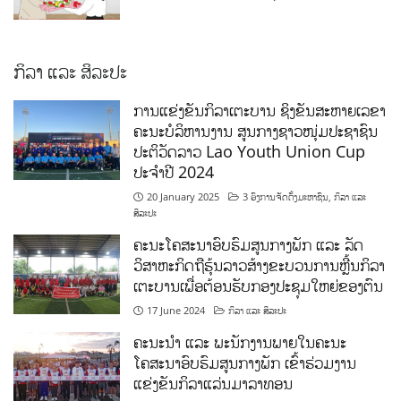
ກິລາ ແລະ ສິລະປະ
ການແຂ່ງຂັນກິລາເຕະບານ ຊິງຂັນສະຫາຍເລຂາ
ຄະນະບໍລິຫານງານ ສູນກາງຊາວໜຸ່ມປະຊາຊົນ
ປະຕິວັດລາວ Lao Youth Union Cup
ປະຈຳປີ 2024
20 January 2025
3 ອົງການຈັດຕັ້ງມະຫາຊົນ
,
ກິລາ ແລະ
ສິລະປະ
ຄະນະໂຄສະນາອົບຮົມສູນກາງພັກ ແລະ ລັດ
ວິສາຫະກິດຖືຮຸ້ນລາວສ້າງຂະບວນການຫຼີ້ນກິລາ
ເຕະບານເພື່ອຕ້ອນຮັບກອງປະຊຸມໃຫຍ່ຂອງຕົນ
17 June 2024
ກິລາ ແລະ ສິລະປະ
ຄະນະນຳ ແລະ ພະນັກງານພາຍໃນຄະນະ
ໂຄສະນາອົບຮົມສູນກາງພັກ ເຂົ້າຮ່ວມງານ
ແຂ່ງຂັນກິລາແລ່ນມາລາທອນ