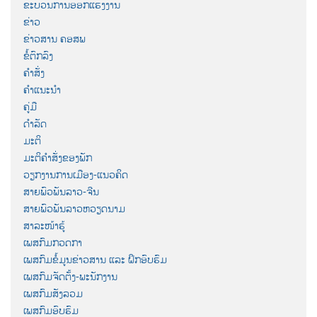
ຂະບວນການອອກແຮງງານ
ຂ່າວ
ຂ່າວສານ ຄອສພ
ຂໍ້ຕົກລົງ
ຄຳສັ່ງ
ຄຳແນະນຳ
ຄູ່ມື
ດຳລັດ
ມະຕິ
ມະຕິຄຳສັ່ງຂອງພັກ
ວຽກງານການເມືອງ-ແນວຄິດ
ສາຍພົວພັນລາວ-ຈີນ
ສາຍພົວພັນລາວຫວຽດນາມ
ສາລະໜ້າຮູ້
ເພສກົມກວດກາ
ເພສກົມຂໍ້ມູນຂ່າວສານ ແລະ ຝຶກອົບຮົມ
ເພສກົມຈັດຕັ້ງ-ພະນັກງານ
ເພສກົມສັງລວມ
ເພສກົມອົບຮົມ