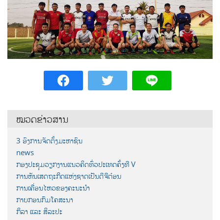
ໝວດຂ່າວສານ
3 ອົງການຈັດຕັ້ງມະຫາຊົນ
news
ກອງປະຊຸມວຽກງານແນວຄິດທົ່ວປະເທດຄັ້ງທີ V
ການຫັນເສດຖະກິດແຫ່ງຊາດເປັນດີຈີຕ໋ອນ
ການເຄື່ອນໄຫວຂອງຄະນະນຳ
ກາບກອນກົມໂຄສະນາ
ກິລາ ແລະ ສິລະປະ