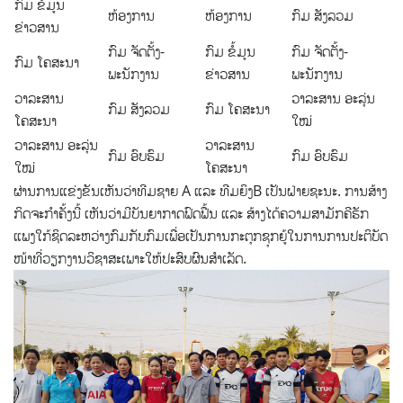
ກົມ ຂໍ້ມູນ
ຫ້ອງການ
ຫ້ອງການ
ກົມ ສັງລວມ
ຂ່າວສານ
ກົມ ຈັດຕັ້ງ-
ກົມ ຂໍ້ມູນ
ກົມ ຈັດຕັ້ງ-
ກົມ ໂຄສະນາ
ພະນັກງານ
ຂ່າວສານ
ພະນັກງານ
ວາລະສານ
ວາລະສານ ອະລຸ່ນ
ກົມ ສັງລວມ
ກົມ ໂຄສະນາ
ໂຄສະນາ
ໃໝ່
ວາລະສານ ອະລຸ່ນ
ວາລະສານ
ກົມ ອົບຮົມ
ກົມ ອົບຮົມ
ໃໝ່
ໂຄສະນາ
ຜ່ານການແຂ່ງຂັນເຫັນວ່າທີມຊາຍ A ແລະ ທີມຍິງB ເປັນຝ່າຍຊະນະ. ການສ້າງ
ກິດຈະກຳຄັ້ງນີ້ ເຫັນວ່າມີບັນຍາກາດຟົດຟື້ນ ແລະ ສ້າງໄດ້ຄວາມສາມັກຄີຮັກ
ແພງໃກ້ຊິດລະຫວ່າງກົມກັບກົມເພື່ອເປັນການກະຕຸກຊຸກຍູ້ໃນການການປະຕິບັດ
ໜ້າທີ່ວຽກງານວິຊາສະເພາະໃຫ້ປະສົບຜົນສຳເລັດ.