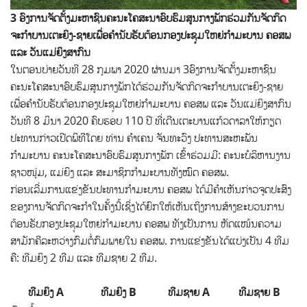
3 ອົງການຈັດຕັ້ງມະຫາຊົນຄະນະໂຄສະນາອົບຮົມສູນກາງພັກຮ່ວມກັນຈັດກິດ
ຈະກຳບານເຕະຍິງ-ຊາຍເພື່ອຄຳນັບຮັບຕ້ອນກອງປະຊຸມໃຫຍ່ກຳມະບານ ຄອສພ
ແລະ ວັນແມ່ຍິງສາກົນ
ໃນຕອນບ່າຍວັນທີ 28 ກຸມພາ 2020 ຜ່ານມາ 3ອົງການຈັດຕັ້ງມະຫາຊົນ
ຄະນະໂຄສະນາອົບຮົມສູນກາງພັກໄດ້ຮ່ວມກັນຈັດກິດຈະກຳບານເຕະຍິງ-ຊາຍ
ເພື່ອຄຳນັບຮັບຕ້ອນກອງປະຊຸມໃຫຍ່ກຳມະບານ ຄອສພ ແລະ ວັນແມ່ຍິງສາກົນ
ວັນທີ 8 ມິນາ 2020 ຄົບຮອບ 110 ປີ ທີ່ເດີນເຕະບານແກ້ວດາລາໃຫ້ກຽດ
ປະທານກ່າວເປີດພິທີໂດຍ ທ່ານ ຄຳເຄນ ຈັນທະວົງ ປະທານສະຫະພັນ
ກຳມະບານ ຄະນະໂຄສະນາອົບຮົມສູນກາງພັກ ເຂົ້າຮ່ວມມີ: ຄະນະບໍລິຫານງານ
ຊາວໜຸ່ມ, ແມ່ຍິງ ແລະ ສະມາຊິກກຳມະບານທັງໝົດ ຄອສພ.
ກ່ອນເລີ່ມການແຂ່ງຂັນປະທານກຳມະບານ ຄອສພ ໄດ້ມີຄຳເຫັນກ່າວຈຸດປະສົງ
ຂອງການຈັດກິດຈະກຳໃນຄັ້ງນີ້ເຊິ່ງໄດ້ຍົກໃຫ້ເຫັນເຖິງການສ້າງຂະບວນການ
ຕ້ອນຮັບກອງປະຊຸມໃຫຍ່ກຳມະບານ ຄອສພ ທັງເປັນການ ຫັດແໜ້ນຄວາມ
ສາມັກຄີລະຫວ່າງກົມຕໍ່ກົມພາຍໃນ ຄອສພ. ການແຂ່ງຂັນໄດ້ແບ່ງເປັນ 4 ທີມ
ຄື: ທີມຍິງ 2 ທີມ ແລະ ທີມຊາຍ 2 ທີມ.
ທີມຍິງ A
ທີມຍິງ B
ທີມຊາຍ A
ທີມຊາຍ B