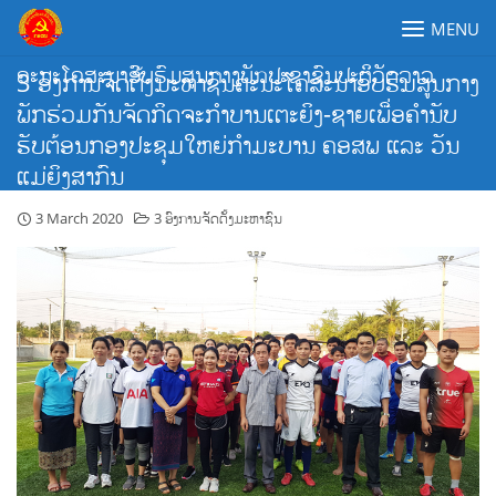
Skip
MENU
to
content
ຄະນະໂຄສະນາອົບຮົມສູນກາງພັກປະຊາຊົນປະຕິວັດລາວ
3 ອົງການຈັດຕັ້ງມະຫາຊົນຄະນະໂຄສະນາອົບຮົມສູນກາງ
ພັກຮ່ວມກັນຈັດກິດຈະກຳບານເຕະຍິງ-ຊາຍເພື່ອຄຳນັບ
ຮັບຕ້ອນກອງປະຊຸມໃຫຍ່ກຳມະບານ ຄອສພ ແລະ ວັນ
ແມ່ຍິງສາກົນ
3 March 2020
3 ອົງການຈັດຕັ້ງມະຫາຊົນ