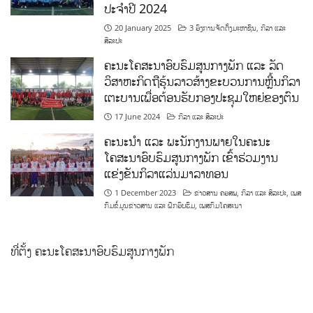
ປະຈຳປີ 2024
20 January 2025
3 ອົງການຈັດຕັ້ງມະຫາຊົນ
,
ກິລາ ແລະ
ສິລະປະ
ຄະນະໂຄສະນາອົບຮົມສູນກາງພັກ ແລະ ລັດ
ວິສາຫະກິດຖືຮຸ້ນລາວສ້າງຂະບວນການຫຼີ້ນກິລາ
ເຕະບານເພື່ອຕ້ອນຮັບກອງປະຊຸມໃຫຍ່ຂອງຕົນ
17 June 2024
ກິລາ ແລະ ສິລະປະ
ຄະນະນຳ ແລະ ພະນັກງານພາຍໃນຄະນະ
ໂຄສະນາອົບຮົມສູນກາງພັກ ເຂົ້າຮ່ວມງານ
ແຂ່ງຂັນກິລາແລ່ນມາລາທອນ
1 December 2023
ຂ່າວສານ ຄອສພ
,
ກິລາ ແລະ ສິລະປະ
,
ເພສ
ກົມຂໍ້ມູນຂ່າວສານ ແລະ ຝຶກອົບຮົມ
,
ເພສກົມໂຄສະນາ
ທີ່ຕັ້ງ ຄະນະໂຄສະນາອົບຮົມສູນກາງພັກ