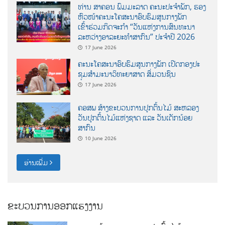
ທ່ານ ສາຄອນ ພົມມະລາດ ຄະນະປະຈໍາພັກ, ຮອງ
ຫົວໜ້າຄະນະໂຄສະນາອົບຮົມສູນກາງພັກ
ເຂົ້າຮ່ວມກິດຈະກຳ “ວັນແຫ່ງການສົນທະນາ
ລະຫວ່າງອາລະຍະທຳສາກົນ” ປະຈຳປີ 2026
17 June 2026
ຄະນະໂຄສະນາອົບຮົມສູນກາງພັກ ເປີດກອງປະ
ຊຸມສຳມະນາວິທະຍາສາດ ສຶ່ມວນຊົນ
17 June 2026
ຄອສພ ສ້າງຂະບວນການປູກຕົ້ນໄມ້ ສະຫລອງ
ວັນປູກຕົ້ນໄມ້ແຫ່ງຊາດ ແລະ ວັນເດັກນ້ອຍ
ສາກົນ
10 June 2026
ອ່ານເພີ່ມ
ຂະບວນການອອກແຮງງານ