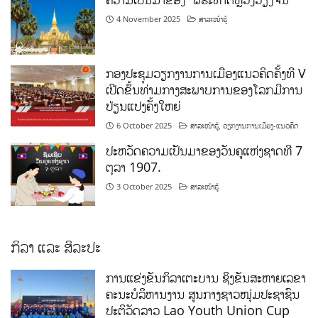
4 November 2025
ສາລະໜ້າຮູ້
ກອງປະຊຸມວຽກງານການເມືອງແນວຄິດຄັ້ງທີ V
ເປີດຂຶ້ນທ່າມກາງສະພາບການຂອງໂລກມີການ
ປ່ຽນແປງຄັ້ງໃຫຍ່
6 October 2025
ສາລະໜ້າຮູ້
,
ວຽກງານການເມືອງ-ແນວຄິດ
ປະຫວັດຄວາມເປັນມາຂອງວັນຄູແຫ່ງຊາດທີ 7
ຕຸລາ 1907.
3 October 2025
ສາລະໜ້າຮູ້
ກິລາ ແລະ ສິລະປະ
ການແຂ່ງຂັນກິລາເຕະບານ ຊິງຂັນສະຫາຍເລຂາ
ຄະນະບໍລິຫານງານ ສູນກາງຊາວໜຸ່ມປະຊາຊົນ
ປະຕິວັດລາວ Lao Youth Union Cup