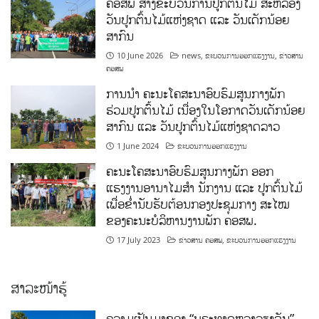
ຄອສພ ສ້າງຂະບວນການປູກຕົ້ນໄມ້ ສະຫລອງ
ວັນປູກຕົ້ນໄມ້ແຫ່ງຊາດ ແລະ ວັນເດັກນ້ອຍ
ສາກົນ
10 June 2026
news
,
ຂະບວນການອອກແຮງງານ
,
ຂ່າວສານ
ຄອສພ
ການນໍາ ຄະນະໂຄສະນາອົບຮົມສູນກາງພັກ
ຮ່ວມປູກຕົ້ນໄມ້ ເນື່ອງໃນໂອກາດວັນເດັກນ້ອຍ
ສາກົນ ແລະ ວັນປູກຕົ້ນໄມ້ແຫ່ງຊາດລາວ
1 June 2024
ຂະບວນການອອກແຮງງານ
ຄະນະໂຄສະນາອົບຮົມສູນກາງພັກ ອອກ
ແຮງງານອານາໄມສໍາ ນັກງານ ແລະ ປູກຕົ້ນໄມ້
ເພື່ອຂໍ່ານັບຮັບຕ້ອນກອງປະຊຸມກາງ ສະໄໝ
ຂອງຄະນະບໍລິຫານງານພັກ ຄອສພ.
17 July 2023
ຂ່າວສານ ຄອສພ
,
ຂະບວນການອອກແຮງງານ
ສາລະໜ້າຮູ້
ຄວາມເປັນມາຂອງ “ພຣະທາດຫຼວງວຽງຈັນ”