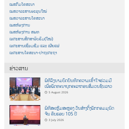
ເພສກົມໂຄສະນາ
ເພສວາລະສານອະລຸນໃໝ່
ເພສວາລະສານໂຄສະນາ
ເພສຫ້ອງການ
ເພສຫ້ອງການ ສພທ
ເອກະສານສຶກສາອົບຮົມ(ໃໝ່)
ເອກະສານເຊື່ອມຊືມ ແລະ ເຜີຍແຜ່
ເອກະສານໂຄສະນາ-ປາຖະກະຖາ
ຂ່າວສານ
ພິທີລົງນາມບົດບັນທຶກຄວາມເຂົ້າໃຈຮ່ວມມື
ເພື່ອພັດທະນາບຸກຄະລາກອນສື່ມວນຊົນລາວ
5 August 2026
ພິທີສະເຫຼີມສະຫຼອງ ວັນສ້າງຕັ້ງພັກກອມມູນິດ
ຈີນ ຄົບຮອບ 105 ປີ
3 July 2026