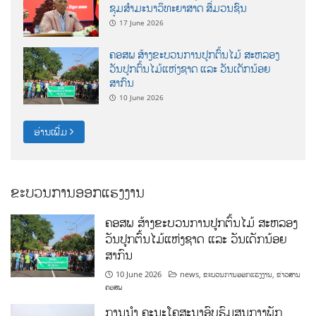
ຊຸມສຳມະນາວິທະຍາສາດ ສຶ່ມວນຊົນ
17 June 2026
ຄອສພ ສ້າງຂະບວນການປູກຕົ້ນໄມ້ ສະຫລອງ
ວັນປູກຕົ້ນໄມ້ແຫ່ງຊາດ ແລະ ວັນເດັກນ້ອຍ
ສາກົນ
10 June 2026
ອ່ານເພີ່ມ
ຂະບວນການອອກແຮງງານ
ຄອສພ ສ້າງຂະບວນການປູກຕົ້ນໄມ້ ສະຫລອງ
ວັນປູກຕົ້ນໄມ້ແຫ່ງຊາດ ແລະ ວັນເດັກນ້ອຍ
ສາກົນ
10 June 2026
news
,
ຂະບວນການອອກແຮງງານ
,
ຂ່າວສານ
ຄອສພ
ການນໍາ ຄະນະໂຄສະນາອົບຮົມສູນກາງພັກ