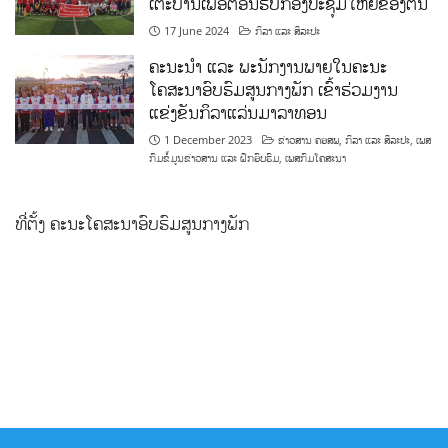
ເຕະບານເພື່ອຕ້ອນຮັບກອງປະຊຸມໃຫຍ່ຂອງຕົນ
17 June 2024
ກິລາ ແລະ ສິລະປະ
ຄະນະນຳ ແລະ ພະນັກງານພາຍໃນຄະນະ
ໂຄສະນາອົບຮົມສູນກາງພັກ ເຂົ້າຮ່ວມງານ
ແຂ່ງຂັນກິລາແລ່ນມາລາທອນ
1 December 2023
ຂ່າວສານ ຄອສພ
,
ກິລາ ແລະ ສິລະປະ
,
ເພສ
ກົມຂໍ້ມູນຂ່າວສານ ແລະ ຝຶກອົບຮົມ
,
ເພສກົມໂຄສະນາ
ທີ່ຕັ້ງ ຄະນະໂຄສະນາອົບຮົມສູນກາງພັກ