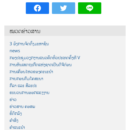
ໝວດຂ່າວສານ
3 ອົງການຈັດຕັ້ງມະຫາຊົນ
news
ກອງປະຊຸມວຽກງານແນວຄິດທົ່ວປະເທດຄັ້ງທີ V
ການຫັນເສດຖະກິດແຫ່ງຊາດເປັນດີຈີຕ໋ອນ
ການເຄື່ອນໄຫວຂອງຄະນະນຳ
ກາບກອນກົມໂຄສະນາ
ກິລາ ແລະ ສິລະປະ
ຂະບວນການອອກແຮງງານ
ຂ່າວ
ຂ່າວສານ ຄອສພ
ຂໍ້ຕົກລົງ
ຄຳສັ່ງ
ຄຳແນະນຳ