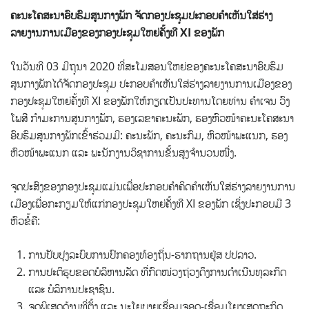
ຄະນະໂຄສະນາອົບຮົມສູນກາງພັກ ຈັດກອງປະຊຸມປະກອບຄຳເຫັນໃສ່ຮ່າງ
ລາຍງານການເມືອງຂອງກອງປະຊຸມໃຫຍ່ຄັ້ງທີ
XI ຂອງພັກ
ໃນວັນທີ 03 ມີຖຸນາ 2020 ທີ່ສະໂມສອນໃຫຍ່ຂອງຄະນະໂຄສະນາອົບຮົມ
ສູນກາງພັກໄດ້ຈັດກອງປະຊຸມ ປະກອບຄຳເຫັນໃສ່ຮ່າງລາຍງານການເມືອງຂອງ
ກອງປະຊຸມໃຫຍ່ຄັ້ງທີ XI ຂອງພັກໃຫ້ກຽດເປັນປະທານໂດຍທ່ານ ຄຳເຈນ ວົງ
ໂພສີ ກຳມະການສູນກາງພັກ, ຮອງເລຂາຄະນະພັກ, ຮອງຫົວໜ້າຄະນະໂຄສະນາ
ອົບຮົມສູນກາງພັກເຂົ້າຮ່ວມມີ: ຄະນະພັກ, ຄະນະກົມ, ຫົວໜ້າພະແນກ, ຮອງ
ຫົວໜ້າພະແນກ ແລະ ພະນັກງານວິຊາການຂັ້ນສູງຈຳນວນໜື່ງ.
ຈຸດປະສົງຂອງກອງປະຊຸມແມ່ນເພື່ອປະກອບຄຳຄິດຄຳເຫັນໃສ່ຮ່າງລາຍງານການ
ເມືອງເພື່ອກະກຽມໃຫ້ແກ່ກອງປະຊຸມໃຫຍ່ຄັ້ງທີ XI ຂອງພັກ ເຊິ່ງປະກອບມີ 3
ຫົວຂໍ້ຄື:
ການປັບປຸງລະບົບການປົກຄອງທ້ອງຖິ່ນ-ຮາກຖານຢູ່ສ ປປລາວ.
ການປະຕິຮູບຂອດບໍລິຫານລັດ ທີ່ກົດໜ່ວງຖ່ວງດຶງການດຳເນີນທຸລະກິດ
ແລະ ບໍລິການປະຊາຊົນ.
ຈຸດພິເສດດ້ານທີ່ຕັ້ງ ແລະ ນະໂຍບາຍເຊື່ອມຈອດ-ເຊື່ອມໂຍງເສດຖະກິດ