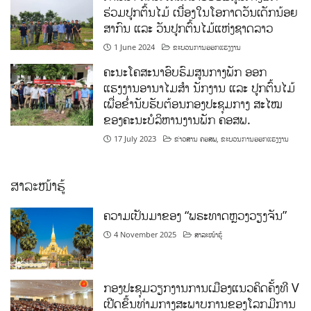
ຮ່ວມປູກຕົ້ນໄມ້ ເນື່ອງໃນໂອກາດວັນເດັກນ້ອຍ
ສາກົນ ແລະ ວັນປູກຕົ້ນໄມ້ແຫ່ງຊາດລາວ
1 June 2024
ຂະບວນການອອກແຮງງານ
ຄະນະໂຄສະນາອົບຮົມສູນກາງພັກ ອອກ
ແຮງງານອານາໄມສໍາ ນັກງານ ແລະ ປູກຕົ້ນໄມ້
ເພື່ອຂໍ່ານັບຮັບຕ້ອນກອງປະຊຸມກາງ ສະໄໝ
ຂອງຄະນະບໍລິຫານງານພັກ ຄອສພ.
17 July 2023
ຂ່າວສານ ຄອສພ
,
ຂະບວນການອອກແຮງງານ
ສາລະໜ້າຮູ້
ຄວາມເປັນມາຂອງ “ພຣະທາດຫຼວງວຽງຈັນ”
4 November 2025
ສາລະໜ້າຮູ້
ກອງປະຊຸມວຽກງານການເມືອງແນວຄິດຄັ້ງທີ V
ເປີດຂຶ້ນທ່າມກາງສະພາບການຂອງໂລກມີການ