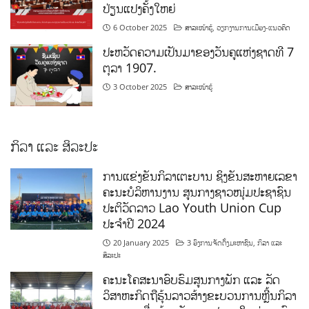
ປ່ຽນແປງຄັ້ງໃຫຍ່
6 October 2025
ສາລະໜ້າຮູ້
,
ວຽກງານການເມືອງ-ແນວຄິດ
ປະຫວັດຄວາມເປັນມາຂອງວັນຄູແຫ່ງຊາດທີ 7
ຕຸລາ 1907.
3 October 2025
ສາລະໜ້າຮູ້
ກິລາ ແລະ ສິລະປະ
ການແຂ່ງຂັນກິລາເຕະບານ ຊິງຂັນສະຫາຍເລຂາ
ຄະນະບໍລິຫານງານ ສູນກາງຊາວໜຸ່ມປະຊາຊົນ
ປະຕິວັດລາວ Lao Youth Union Cup
ປະຈຳປີ 2024
20 January 2025
3 ອົງການຈັດຕັ້ງມະຫາຊົນ
,
ກິລາ ແລະ
ສິລະປະ
ຄະນະໂຄສະນາອົບຮົມສູນກາງພັກ ແລະ ລັດ
ວິສາຫະກິດຖືຮຸ້ນລາວສ້າງຂະບວນການຫຼີ້ນກິລາ