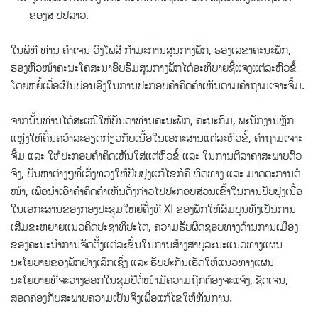
ຂອງສ ປປລາວ.
ໃນພິທີ ທ່ານ ຄຳເຈນ ວົງໂພສີ ກຳມະການສູນກາງພັກ, ຮອງເລຂາຄະນະພັກ,
ຮອງຫົວໜ້າຄະນະໂຄສະນາອົບຮົມສູນກາງພັກໄດ້ອະທິບາຍຊີ້ແຈງແຕ່ລະຫົວຂໍ້
ໂດຍຫຍໍ້ເພື່ອເປັນບ່ອນອີງໃນການປະກອບຄຳຄິດຄຳເຫັນຕາມຄຳຖາມເຈາະຈີ້ມ.
ຈາກນັ້ນທ່ານໄດ້ສະເໜີໃຫ້ບັນດາທ່ານຄະນະພັກ, ຄະນະກົມ, ພະນັກງານຫຼັກ
ແຫຼ່ງໃຫ້ຄົ້ນຄວ້າລະອຽດກ່ຽວກັບເນື້້ອໃນເອກະສານແຕ່ລະຫົວຂໍ້, ຄຳຖາມເຈາະ
ຈີ້ມ ແລະ ໃຫ້ປະກອບຄຳຄິດເຫັນໃສ່ແຕ່ຫົວຂໍ້ ແລະ ໃນການຕີລາຄາສະພາບຕົວ
ຈິງ, ບັນຫາຕ່າງໆທີ່ເລັ່ງທວງໃຫ້ປັບປຸງແກ້ໄຂກໍຄື ທິດທາງ ແລະ ມາດຕະການຕໍ່
ໜ້າ, ເພື່ອນຳເອົາຄຳຄິດຄຳເຫັນດັ່ງກ່າວໄປປະກອບສ່ວນເຂົ້າໃນການປັບປຸງເນື້ອ
ໃນເອກະສານຂອງກອງປະຊຸມໃຫຍ່ຄັ້ງທີ XI ຂອງພັກໃຫ້ສົມບູນທັງເປັນການ
ເສີມຂະຫຍາຍແນວຄິດປະຊາທິປະໄຕ, ຄວາມຮັບຜິດຊອບທາງດ້ານການເມືອງ
ຂອງຄະນະນຳການຈັດຕັ້ງແຕ່ລະຂັ້ນໃນການສ້າງສາບູລະນະແນວທາງແຜນ
ນະໂຍບາຍຂອງພັກຢ່າງເລິກເຊິ່ງ ແລະ ຮັບປະກັນເຮັດໃຫ້ແນວທາງແຜນ
ນະໂຍບາຍທີ່ຈະວາງອອກໃນຊຸມປີຕໍ່ໜ້າມີຄວາມຖືກຕ້ອງຈະແຈ້ງ, ຊັດເຈນ,
ສອດຄ່ອງກັບສະພາບຄວາມເປັນຈິງເພື່ອແກ້ໄຂໃຫ້ທັນການ.