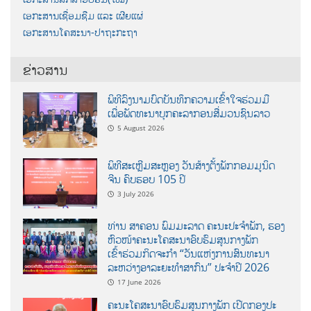
ເອກະສານເຊື່ອມຊືມ ແລະ ເຜີຍແຜ່
ເອກະສານໂຄສະນາ-ປາຖະກະຖາ
ຂ່າວສານ
ພິທີລົງນາມບົດບັນທຶກຄວາມເຂົ້າໃຈຮ່ວມມື
ເພື່ອພັດທະນາບຸກຄະລາກອນສື່ມວນຊົນລາວ
5 August 2026
ພິທີສະເຫຼີມສະຫຼອງ ວັນສ້າງຕັ້ງພັກກອມມູນິດ
ຈີນ ຄົບຮອບ 105 ປີ
3 July 2026
ທ່ານ ສາຄອນ ພົມມະລາດ ຄະນະປະຈໍາພັກ, ຮອງ
ຫົວໜ້າຄະນະໂຄສະນາອົບຮົມສູນກາງພັກ
ເຂົ້າຮ່ວມກິດຈະກຳ “ວັນແຫ່ງການສົນທະນາ
ລະຫວ່າງອາລະຍະທຳສາກົນ” ປະຈຳປີ 2026
17 June 2026
ຄະນະໂຄສະນາອົບຮົມສູນກາງພັກ ເປີດກອງປະ