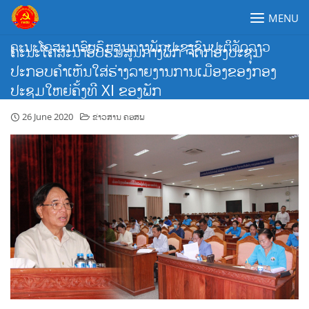
Skip
MENU
to
content
ຄະນະໂຄສະນາອົບຮົມສູນກາງພັກປະຊາຊົນປະຕິວັດລາວ
ຄະນະໂຄສະນາອົບຮົມສູນກາງພັກ ຈັດກອງປະຊຸມ
ປະກອບຄຳເຫັນໃສ່ຮ່າງລາຍງານການເມືອງຂອງກອງ
ປະຊຸມໃຫຍ່ຄັ້ງທີ XI ຂອງພັກ
26 June 2020
ຂ່າວສານ ຄອສພ