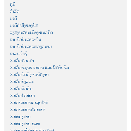
ຄູ່ມື
ດຳລັດ
ມະຕິ
ມະຕິຄຳສັ່ງຂອງພັກ
ວຽກງານການເມືອງ-ແນວຄິດ
ສາຍພົວພັນລາວ-ຈີນ
ສາຍພົວພັນລາວຫວຽດນາມ
ສາລະໜ້າຮູ້
ເພສກົມກວດກາ
ເພສກົມຂໍ້ມູນຂ່າວສານ ແລະ ຝຶກອົບຮົມ
ເພສກົມຈັດຕັ້ງ-ພະນັກງານ
ເພສກົມສັງລວມ
ເພສກົມອົບຮົມ
ເພສກົມໂຄສະນາ
ເພສວາລະສານອະລຸນໃໝ່
ເພສວາລະສານໂຄສະນາ
ເພສຫ້ອງການ
ເພສຫ້ອງການ ສພທ
ເອກະສານສຶກສາອົບຮົມ(ໃໝ່)