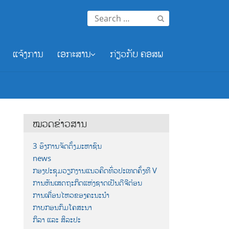
Search
for:
ແຈ້ງການ
ເອກະສານ
ກ່ຽວກັບ ຄອສພ
ໝວດຂ່າວສານ
3 ອົງການຈັດຕັ້ງມະຫາຊົນ
news
ກອງປະຊຸມວຽກງານແນວຄິດທົ່ວປະເທດຄັ້ງທີ V
ການຫັນເສດຖະກິດແຫ່ງຊາດເປັນດີຈີຕ໋ອນ
ການເຄື່ອນໄຫວຂອງຄະນະນຳ
ກາບກອນກົມໂຄສະນາ
ກິລາ ແລະ ສິລະປະ