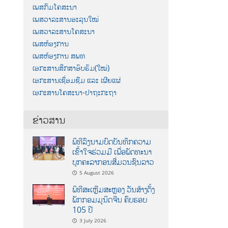
ເພສກົມໂຄສະນາ
ເພສວາລະສານອະລຸນໃໝ່
ເພສວາລະສານໂຄສະນາ
ເພສຫ້ອງການ
ເພສຫ້ອງການ ສພທ
ເອກະສານສຶກສາອົບຮົມ(ໃໝ່)
ເອກະສານເຊື່ອມຊືມ ແລະ ເຜີຍແຜ່
ເອກະສານໂຄສະນາ-ປາຖະກະຖາ
ຂ່າວສານ
ພິທີລົງນາມບົດບັນທຶກຄວາມ
ເຂົ້າໃຈຮ່ວມມື ເພື່ອພັດທະນາ
ບຸກຄະລາກອນສື່ມວນຊົນລາວ
5 August 2026
ພິທີສະເຫຼີມສະຫຼອງ ວັນສ້າງຕັ້ງ
ພັກກອມມູນິດຈີນ ຄົບຮອບ
105 ປີ
3 July 2026