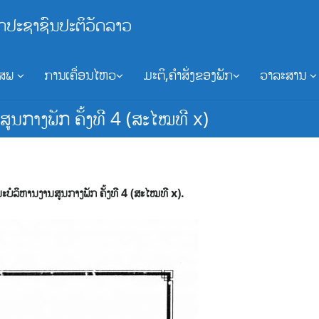
ກປະຊາຊົນປະຕິວັດລາວ
ອສພ
ການເຄື່ອນໄຫວ
ມະຕິ,ຄຳສັ່ງຂອງພັກ
ວາລະສານ
ູນກາງພັກ ຄັ້ງທີ 4 (ສະໄໝທີ x)
ບໍລິຫານງານສູນກາງພັກ ຄັ້ງທີ 4 (ສະໄໝທີ x).