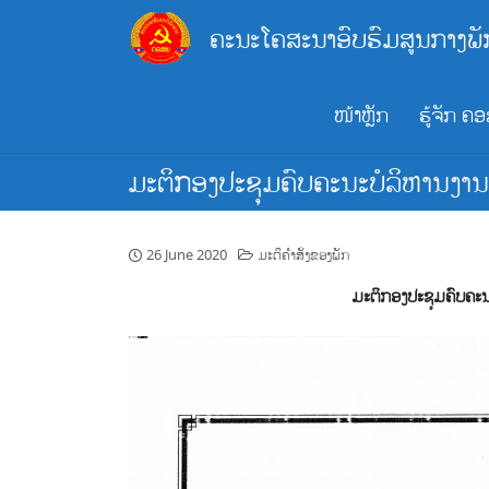
Skip
ຄະນະໂຄສະນາອົບຮົມສູນກາງພັ
to
content
ໜ້າຫຼັກ
ຮູ້ຈັກ ຄ
ມະຕິກອງປະຊຸມຄົບຄະນະບໍລິຫານງານສ
26 June 2020
ມະຕິຄຳສັ່ງຂອງພັກ
ມະຕິກອງປະຊຸມຄົບຄະນະ