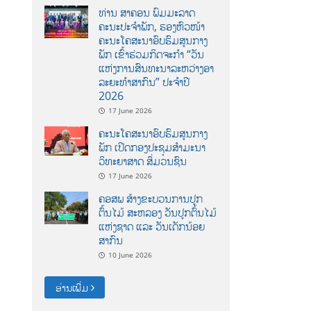
ທ່ານ ສາຄອນ ພົມມະລາດ
ຄະນະປະຈໍາພັກ, ຮອງຫົວໜ້າ
ຄະນະໂຄສະນາອົບຮົມສູນກາງ
ພັກ ເຂົ້າຮ່ວມກິດຈະກຳ “ວັນ
ແຫ່ງການສົນທະນາລະຫວ່າງອາ
ລະຍະທຳສາກົນ” ປະຈຳປີ
2026
17 June 2026
ຄະນະໂຄສະນາອົບຮົມສູນກາງ
ພັກ ເປີດກອງປະຊຸມສຳມະນາ
ວິທະຍາສາດ ສຶ່ມວນຊົນ
17 June 2026
ຄອສພ ສ້າງຂະບວນການປູກ
ຕົ້ນໄມ້ ສະຫລອງ ວັນປູກຕົ້ນໄມ້
ແຫ່ງຊາດ ແລະ ວັນເດັກນ້ອຍ
ສາກົນ
10 June 2026
ອ່ານເພີ່ມ