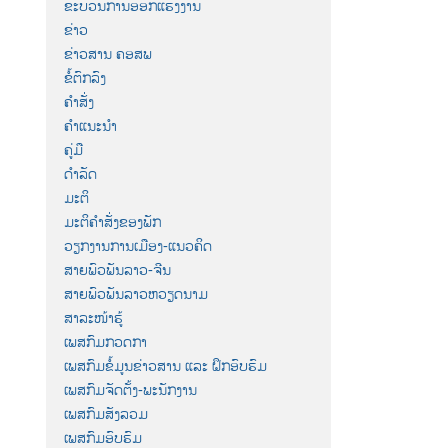
ຂະບວນການອອກແຮງງານ
ຂ່າວ
ຂ່າວສານ ຄອສພ
ຂໍ້ຕົກລົງ
ຄຳສັ່ງ
ຄຳແນະນຳ
ຄູ່ມື
ດຳລັດ
ມະຕິ
ມະຕິຄຳສັ່ງຂອງພັກ
ວຽກງານການເມືອງ-ແນວຄິດ
ສາຍພົວພັນລາວ-ຈີນ
ສາຍພົວພັນລາວຫວຽດນາມ
ສາລະໜ້າຮູ້
ເພສກົມກວດກາ
ເພສກົມຂໍ້ມູນຂ່າວສານ ແລະ ຝຶກອົບຮົມ
ເພສກົມຈັດຕັ້ງ-ພະນັກງານ
ເພສກົມສັງລວມ
ເພສກົມອົບຮົມ