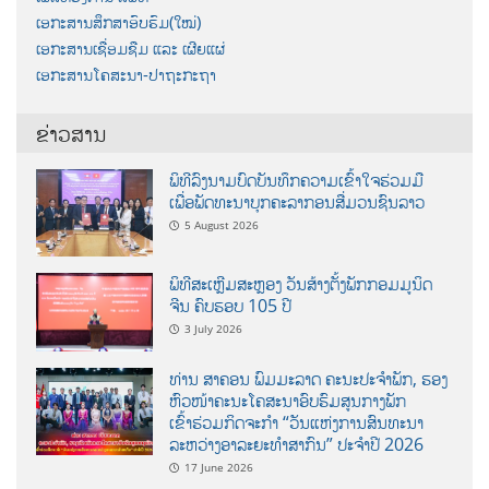
ເອກະສານສຶກສາອົບຮົມ(ໃໝ່)
ເອກະສານເຊື່ອມຊືມ ແລະ ເຜີຍແຜ່
ເອກະສານໂຄສະນາ-ປາຖະກະຖາ
ຂ່າວສານ
ພິທີລົງນາມບົດບັນທຶກຄວາມເຂົ້າໃຈຮ່ວມມື
ເພື່ອພັດທະນາບຸກຄະລາກອນສື່ມວນຊົນລາວ
5 August 2026
ພິທີສະເຫຼີມສະຫຼອງ ວັນສ້າງຕັ້ງພັກກອມມູນິດ
ຈີນ ຄົບຮອບ 105 ປີ
3 July 2026
ທ່ານ ສາຄອນ ພົມມະລາດ ຄະນະປະຈໍາພັກ, ຮອງ
ຫົວໜ້າຄະນະໂຄສະນາອົບຮົມສູນກາງພັກ
ເຂົ້າຮ່ວມກິດຈະກຳ “ວັນແຫ່ງການສົນທະນາ
ລະຫວ່າງອາລະຍະທຳສາກົນ” ປະຈຳປີ 2026
17 June 2026