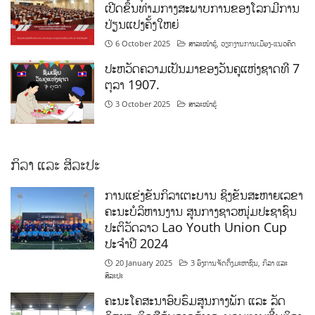
ເປີດຂຶ້ນທ່າມກາງສະພາບການຂອງໂລກມີການ
ປ່ຽນແປງຄັ້ງໃຫຍ່
6 October 2025
ສາລະໜ້າຮູ້
,
ວຽກງານການເມືອງ-ແນວຄິດ
ປະຫວັດຄວາມເປັນມາຂອງວັນຄູແຫ່ງຊາດທີ 7
ຕຸລາ 1907.
3 October 2025
ສາລະໜ້າຮູ້
ກິລາ ແລະ ສິລະປະ
ການແຂ່ງຂັນກິລາເຕະບານ ຊິງຂັນສະຫາຍເລຂາ
ຄະນະບໍລິຫານງານ ສູນກາງຊາວໜຸ່ມປະຊາຊົນ
ປະຕິວັດລາວ Lao Youth Union Cup
ປະຈຳປີ 2024
20 January 2025
3 ອົງການຈັດຕັ້ງມະຫາຊົນ
,
ກິລາ ແລະ
ສິລະປະ
ຄະນະໂຄສະນາອົບຮົມສູນກາງພັກ ແລະ ລັດ