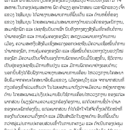
ສະຫາຍ.ໃນກອງປະຊຸມສະຫາຍ ພົຕ ຄໍາລຽງ ອຸທະໄກສອນ ເລຂາພັກແຂວງ ເຈົ້າ
ແຂວງ ໄຊສົມບູນ ໄດ້ລາຍງານສະພາບການທີ່ພົ້ນເດັ່ນ ແລະ ດ້ານຫຍໍ້ທໍ້ຂອງ
ແຂວງ ໄຊສົມບູນ ໂດຍສະເພາະແມ່ນສະພາບທາງດ້ານແນວຄິດຂອງພະນັກງານ,
ສະມາຊິກພັກ ແລະ ປະຊາຊົນບັນດາເຜົ່າ ນັບທັງຫາງສຽງສັງຄົມທີ່ກະທົບຕໍ່ການ
ນໍາພາຂອງພັກ ແລະ ການຄຸ້ມຄອງຂອງລັດ; ສະຖຽນລະພາບທາງດ້ານການ
ເມືອງ, ຄວາມສະຫງົບສັງຄົມເຊິ່ງສະແດງອອກປະຊາຊົນມີຄວາມເຊື່ອໝັ້ນຕໍ່ການ
ນໍາພາຂອງພັກ, ການຄຸ້ມຄອງຂອງລັດ ແລະ ເຊື່ອໝັ້ນຕໍ່ແນວທາງປ່ຽນແປງໃໝ່
ຂອງພັກ ມີຄວາມເປັນເຈົ້າຕົນເອງຕໍ່ການພັດທະນານັບມື້ນັບສູງຂຶ້ນ, ຊີວິດການ
ເປັນຢູ່ຂອງປະຊາຊົນມີການຫັນປ່ຽນ ແລະ ມີການພັດທະນາຢ່າງຮອບດ້ານ;
ນອກນັ້ນຍັງໄດ້ຮັບຟັງການລາຍງານສະພາບການເຄື່ອນ ໄຫວວຽກງານໂຄສະນາ
ອົບຮົມຈາກຄະນະໂຄສະນາອົບຮົມແຂວງ, ເມືອງອະນຸວົງ ແລະ ຈາກພາກສ່ວນທີ່
ກ່ຽວຂ້ອງເຂົ້າຮ່ວມເຫັນວ່າ ໃນໄລຍະຜ່ານມາເຖິງວ່າຈະມີຄວາມ ຫຍຸ້ງຍາກຫຼາຍ
ດ້ານ ໂດຍສະເພາະແມ່ນງົບປະມານຮັບໃຊ້ການເຄື່ອນໄຫວວຽກງານ ຂອງແຕ່ລະ
ພາກສ່ວນ ບໍ່ພຽງພໍຕາມຄວາມຮຽກຮ້ອງຕ້ອງການ, ແຕ່ດ້ວຍການຊີ້ນໍາ-ນໍາພາ
ຂອງຄະນະພັກທ້ອງຖິ່ນ, ແຕ່ລະພາກສ່ວນ ກໍ່ໄດ້ເອົາໃຈໃສ່ຈັດຕັ້ງປະຕິບັດໜ້າທີ່
ຂອງຕົນດ້ວຍຄວາມຕັ້ງຫນ້າ ແລະ ມີຜົນສໍາເລັດໃນຫຼາຍດ້ານ ອັນທີ່ພົ້ນເດັ່ນ
ກວ່າໝູ່ແມ່ນການປະກອບສ່ວນເຂົ້າໃນການກະກຽມ ແລະ ດໍາເນີນກອງປະຊຸມ