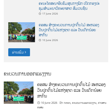
ຄະນະໂຄສະນາອົບຮົມສູນກາງພັກ ເປີດກອງປະ
ຊຸມສຳມະນາວິທະຍາສາດ ສຶ່ມວນຊົນ
17 June 2026
ຄອສພ ສ້າງຂະບວນການປູກຕົ້ນໄມ້ ສະຫລອງ
ວັນປູກຕົ້ນໄມ້ແຫ່ງຊາດ ແລະ ວັນເດັກນ້ອຍ
ສາກົນ
10 June 2026
ອ່ານເພີ່ມ
ຂະບວນການອອກແຮງງານ
ຄອສພ ສ້າງຂະບວນການປູກຕົ້ນໄມ້ ສະຫລອງ
ວັນປູກຕົ້ນໄມ້ແຫ່ງຊາດ ແລະ ວັນເດັກນ້ອຍ
ສາກົນ
10 June 2026
news
,
ຂະບວນການອອກແຮງງານ
,
ຂ່າວສານ
ຄອສພ