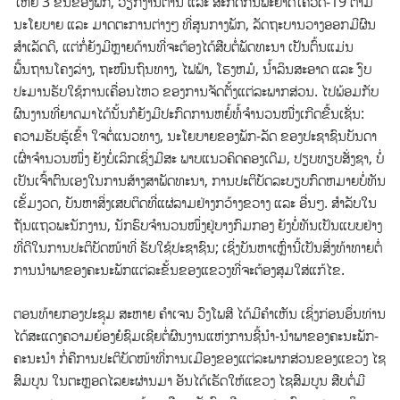
ໃຫຍ່ 3 ຂັ້ນຂອງພັກ, ວຽກງານຕ້ານ ແລະ ສະກັດກັ້ນພະຍາດໂຄວິດ-19 ຕາມ
ນະໂຍບາຍ ແລະ ມາດຕະການຕ່າງໆ ທີ່ສູນກາງພັກ, ລັດຖະບານວາງອອກມີຜົນ
ສໍາເລັດດີ, ແຕ່ກໍ່ຍັງມີຫຼາຍດ້ານທີ່ຈະຕ້ອງໄດ້ສືບຕໍ່ພັດທະນາ ເປັນຕົ້ນແມ່ນ
ພື້ນຖານໂຄງລ່າງ, ຖະໜົນຖົນທາງ, ໄຟຟ້າ, ໂຮງຫມໍ, ນໍ້າລິນສະອາດ ແລະ ງົບ
ປະມານຮັບໃຊ້ການເຄື່ອນໄຫວ ຂອງການຈັດຕັ້ງແຕ່ລະພາກສ່ວນ. ໄປພ້ອມກັບ
ຜົນງານທີ່ຍາດມາໄດ້ນັ້ນກໍຍັງມີປະກົດການຫຍໍ້ທໍ້ຈຳນວນໜື່ງເກີດຂື້ນເຊັ່ນ:
ຄວາມຮັບຮູ້ເຂົ້າ ໃຈຕໍ່ແນວທາງ, ນະໂຍບາຍຂອງພັກ-ລັດ ຂອງປະຊາຊົນບັນດາ
ເຜົ່າຈໍານວນໜຶ່ງ ຍັງບໍ່ເລິກເຊິ່ງມີສະ ພາບແນວຄິດຄອງເດີມ, ປຽບທຽບສັ່ງຊາ, ບໍ່
ເປັນເຈົ້າຕົນເອງໃນການສ້າງສາພັດທະນາ, ການປະຕິບັດລະບຽບກົດຫມາຍບໍ່ທັນ
ເຂັ້ມງວດ, ບັນຫາສິ່ງເສບຕິດທີ່ແຜ່ລາມຢ່າງກວ້າງຂວາງ ແລະ ອື່ນໆ. ສໍາລັບໃນ
ຖັນແຖວພະນັກງານ, ນັກຮົບຈໍານວນໜຶ່ງຢູ່ບາງກົມກອງ ຍັງບໍ່ທັນເປັນແບບຢ່າງ
ທີ່ດີໃນການປະຕິບັດໜ້າທີ່ ຮັບໃຊ້ປະຊາຊົນ; ເຊິ່ງບັນຫາເຫຼົ່ານີ້ເປັນສິ່ງທ້າທາຍຕໍ່
ການນໍາພາຂອງຄະນະພັກແຕ່ລະຂັ້ນຂອງແຂວງທີ່ຈະຕ້ອງສຸມໃສ່ແກ້ໄຂ.
ຕອນທ້າຍກອງປະຊຸມ ສະຫາຍ ຄໍາເຈນ ວົງໂພສີ ໄດ້ມີຄໍາເຫັນ ເຊິ່ງກ່ອນອຶ່ນທ່ານ
ໄດ້ສະແດງຄວາມຍ້ອງຍໍຊົມເຊີຍຕໍ່ຜົນງານແຫ່ງການຊີ້ນໍາ-ນໍາພາຂອງຄະນະພັກ-
ຄະນະນໍາ ກໍ່ຄືການປະຕິບັດໜ້າທີ່ການເມືອງຂອງແຕ່ລະພາກສ່ວນຂອງແຂວງ ໄຊ
ສົມບູນ ໃນຕະຫຼອດໄລຍະຜ່ານມາ ອັນໄດ້ເຮັດໃຫ້ແຂວງ ໄຊສົມບູນ ສືບຕໍ່ມີ