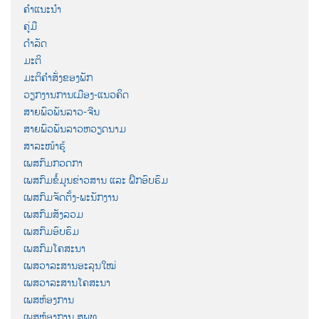
ຄຳແນະນຳ
ຄູ່ມື
ດຳລັດ
ມະຕິ
ມະຕິຄຳສັ່ງຂອງພັກ
ວຽກງານການເມືອງ-ແນວຄິດ
ສາຍພົວພັນລາວ-ຈີນ
ສາຍພົວພັນລາວຫວຽດນາມ
ສາລະໜ້າຮູ້
ເພສກົມກວດກາ
ເພສກົມຂໍ້ມູນຂ່າວສານ ແລະ ຝຶກອົບຮົມ
ເພສກົມຈັດຕັ້ງ-ພະນັກງານ
ເພສກົມສັງລວມ
ເພສກົມອົບຮົມ
ເພສກົມໂຄສະນາ
ເພສວາລະສານອະລຸນໃໝ່
ເພສວາລະສານໂຄສະນາ
ເພສຫ້ອງການ
ເພສຫ້ອງການ ສພທ