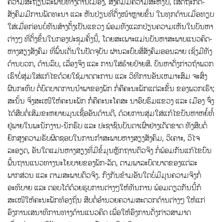
ຄວາມສະຖຽນລະພາບທາງດ້ານເມືອງ, ສັງຄົມມີຄວາມສະຫງົບ, ເສດຖະກິດ-
ສັງຄົມມີການພັດທະນາ ແລະ ຫັນປ່ຽນທີ່ຕັ້ງໜ້າຫຼາຍຂຶ້ນ ໃນທຸກດ້ານເມື່ອທຽບ
ໃສ່ເມື່ອກ່ອນບໍ່ທັນສ້າງຕັ້ງເປັນແຂວງ ພ້ອມທັງແລກປ່ຽນຄວາມເຫັນໃນບັນຫາ
ຕ່າງໆ ທີ່ຕັ້ງຂຶ້ນໃນກອງປະຊຸມຄັ້ງນີ້, ໂດຍສະເພາະແມ່ນບັນຫາສະພາບແນວຄິດ-
ຫາງສຽງສັງຄົມ ທີ່ພົ້ນເດັ່ນໃນປັດຈຸບັນ ຜ່ານລະບົບສື່ສັງຄົມອອນລາຍ ເຊິ່ງມີທັງ
ດ້ານບວກ, ດ້ານລົບ, ເລື່ອງຈິງ ແລະ ການໃສ່ຮ້າຍປ້າຍສີ. ບັນຫາດັ່ງກ່າວຖ້າພວກ
ເຮົາບໍ່ສຸ່ມໃສ່ແກ້ໄຂດ້ວຍໃຊ້ມາດຕະການ ແລະ ວິທີການອັນເຫມາະສົມ ຈະສົ່ງ
ຜົນກະທົບ ຕໍ່ບົດບາດການນໍາພາຂອງພັກ ກໍ່ຄືຄະນະພັກແຕ່ລະຂັ້ນ ຂອງພວກເຮົາ;
ສະນັ້ນ ຈິ່ງສະເໜີໃຫ້ຄະນະພັກ ກໍໍ່ຄືຄະນະໂຄສະ ນາອົບຮົມແຂວງ ແລະ ເມືອງ ຈົ່ງ
ໄດ້ສືບຕໍ່ເສີມຂະຫຍາຍມູນເຊື້ອອັນດ້ານດີ, ດ້ວຍການສຸ່ມໃສ່ແກ້ໄຂບັນຫາຫຍໍ້ທໍ້
ຢູ່ພາຍໃນພະນັກງານ-ນັກຮົບ ແລະ ປະຊາຊົນບັນດາເຜົ່າຢ່າງເດັດຂາດ ທັງສືບຕໍ່
ຍົກສູງຄວາມຮັບຜິດຊອບໃນການກຳສະພາບຫາງສຽງສັງຄົມ, ວິເຄາະ, ວິໄຈ
ລະອຽດ, ອັນໃດແມ່ນຫາງສຽງທີ່ມີຂໍ້ມູນຫຼັກຖານຕົວຈິງ ກໍ່ພ້ອມກັນແກ້ໄຂບົນ
ພື້ນຖານແນວທາງນະໂຍບາຍຂອງພັກ-ລັດ, ຕາມພາລະບົດບາດຂອງແຕ່ລະ
ພາກສ່ວນ ແລະ ຕາມສະພາບຕົວຈິງ. ກົງກັນຂ້າມອັນໃດບໍ່ມີມູນຄວາມຈິງກໍ່
ອະທິບາຍ ແລະ ຕອບໂຕ້ດ້ວຍຮູບການຕ່າງໆໃຫ້ທັນການ ພ້ອມດຽວກັນນີ້ກໍ
ສະເໜີໃຫ້ຄະນະພັກທ້ອງຖິ່ນ ສືບຕໍ່ອໍານວຍຄວາມສະດວກດ້ານຕ່າງໆ ໃຫ້ແກ່
ອົງການເສນາທິການທາງດ້ານແນວຄິດ ເພື່ອໃຫ້ອົງການດັ່ງກ່າວສາມາດ