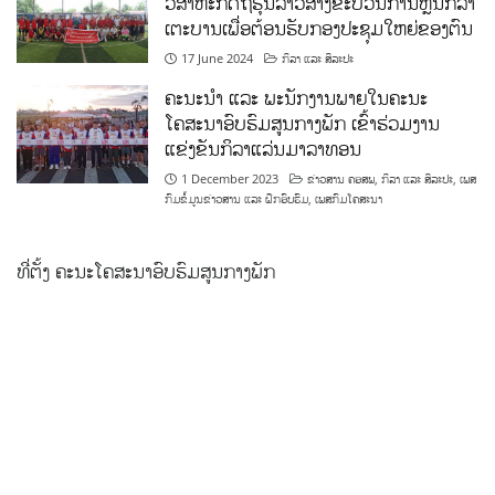
ວິສາຫະກິດຖືຮຸ້ນລາວສ້າງຂະບວນການຫຼີ້ນກິລາ
ເຕະບານເພື່ອຕ້ອນຮັບກອງປະຊຸມໃຫຍ່ຂອງຕົນ
17 June 2024
ກິລາ ແລະ ສິລະປະ
ຄະນະນຳ ແລະ ພະນັກງານພາຍໃນຄະນະ
ໂຄສະນາອົບຮົມສູນກາງພັກ ເຂົ້າຮ່ວມງານ
ແຂ່ງຂັນກິລາແລ່ນມາລາທອນ
1 December 2023
ຂ່າວສານ ຄອສພ
,
ກິລາ ແລະ ສິລະປະ
,
ເພສ
ກົມຂໍ້ມູນຂ່າວສານ ແລະ ຝຶກອົບຮົມ
,
ເພສກົມໂຄສະນາ
ທີ່ຕັ້ງ ຄະນະໂຄສະນາອົບຮົມສູນກາງພັກ