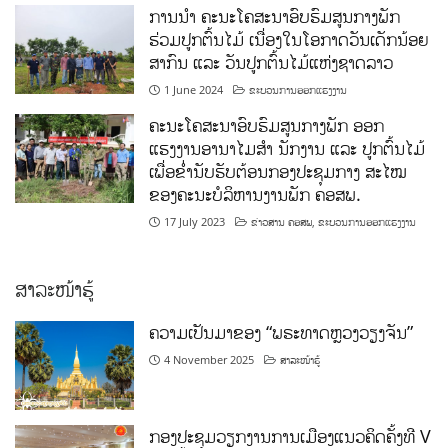
ການນໍາ ຄະນະໂຄສະນາອົບຮົມສູນກາງພັກ
ຮ່ວມປູກຕົ້ນໄມ້ ເນື່ອງໃນໂອກາດວັນເດັກນ້ອຍ
ສາກົນ ແລະ ວັນປູກຕົ້ນໄມ້ແຫ່ງຊາດລາວ
1 June 2024
ຂະບວນການອອກແຮງງານ
ຄະນະໂຄສະນາອົບຮົມສູນກາງພັກ ອອກ
ແຮງງານອານາໄມສໍາ ນັກງານ ແລະ ປູກຕົ້ນໄມ້
ເພື່ອຂໍ່ານັບຮັບຕ້ອນກອງປະຊຸມກາງ ສະໄໝ
ຂອງຄະນະບໍລິຫານງານພັກ ຄອສພ.
17 July 2023
ຂ່າວສານ ຄອສພ
,
ຂະບວນການອອກແຮງງານ
ສາລະໜ້າຮູ້
ຄວາມເປັນມາຂອງ “ພຣະທາດຫຼວງວຽງຈັນ”
4 November 2025
ສາລະໜ້າຮູ້
ກອງປະຊຸມວຽກງານການເມືອງແນວຄິດຄັ້ງທີ V