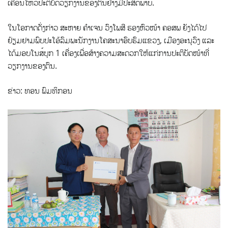
ເຄື່ອນໄຫວປະຕິບັດວຽກງານຂອງຕົນຢ່າງມີປະສິດພາບ.
ໃນໂອກາດດັ່ງກ່າວ ສະຫາຍ ຄຳເຈນ ວົງໂພສີ ຮອງຫົວໜ້າ ຄອສພ ຍັງໄດ້ໄປ
ຢ້ຽມຢາມພົບປະໂອ້ລົມພະນັກງານໂຄສະນາອົບຮົມແຂວງ, ເມືອງອະນຸວົງ ແລະ
ໄດ້ມອບໂນສ໌ບຸກ 1 ເຄື່ອງເພື່ອສ້າງຄວາມສະດວກໃຫ້ແກ່ການປະຕິບັດໜ້າທີ່
ວຽກງານຂອງຕົນ.
ຂ່າວ: ທອນ ພົມທິກອນ