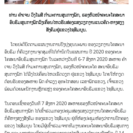
ທ່ານ ຄຳເຈນ ວົງໂພສີ ກຳມະການສູນກາງພັກ, ຮອງຫົວໜ້າຄະນະໂຄສະນາ
ອົບຮົມສູນກາງພັກລົງເຄື່ອນໄຫວຮັບສ່ອງແສງວຽກງານແນວຄິດ-ຫາງສຽງ
ສັງຄົມຢູ່ແຂວງໄຊສົມບູນ.
ໂດຍປະຕິບັດຕາມແຜນງານການປັງປຸງຄຸນນະພາບ ຂອງວຽກງານໂຄສະນາ
ອົບຮົມ ກໍ່ຄືວຽກງານຈຸດສຸມທີ່ໄດ້ກຳນົດໃນແຜນການ ປີ 2020 ຂອງຄະນະ
ໂຄສະນາອົບຮົມສູນກາງພັກ ໃນລະຫວ່າງວັນທີ 6-7 ສິງຫາ 2020
ສະຫາຍ ຄໍາ
ເຈນ ວົງໂພສີ ກໍາມະການສູນກາງພັກ, ຮອງຫົວໜ້າຄະນະໂຄ ສະນາອົບຮົມ
ສູນກາງພັກ ໄດ້ລົງໄປເຄື່ອນໄຫວເຮັດວຽກ ຢູ່ແຂວງ ໄຊສົມບູນ ໂດຍໃຫ້ກຽດ
ຕ້ອນຮັບຂອງສະຫາຍ ພົຕ ຄໍາລຽງ ອຸທະໄກສອນ ເລຂາພັກແຂວງ, ເຈົ້າແຂວງ
ພ້ອມດ້ວຍພະນັກງານຫຼັກແຫຼ່ງ ຂອງຄະນະໂຄສະນາອົບຮົມແຂວງ ໄຊສົມບູນ.
ໃນຕອນເຊົ້າຂອງວັນທີ 7 ສິງຫາ 2020 ສະຫາຍຮອງຫົວໜ້າຄະນະໂຄສະນາ
ອົບຮົມສູນກາງພັກ ໄດ້ເຂົ້າຮ່ວມກອງປະຊຸມສ່ອງແສງວຽກງານໂຄສະນາອົບຮົມ
ກໍ່ຄືຫາງສຽງສັງຄົມ ຂອງແຂວງ ໄຊສົມບູນ ຢູ່ທີ່ຫ້ອງປະຊຸມຫ້ອງວ່າການປົກຄອງ
ແຂວງ ໄຊສົມບູນ ໂດຍມີຜູ້ເຂົ້າຮ່ວມຈາກທີມງານຄະນະໂຄສະນາອົບຮົມສູນກາງ
ພັກ ແລະ ພາກສ່ວນທີ່ກ່ຽວຂ້ອງຂອງແຂວງໄຊສົມບູນຈຳນວນທັງໝົດ ມີ 14