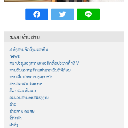
ໝວດຂ່າວສານ
3 ອົງການຈັດຕັ້ງມະຫາຊົນ
news
ກອງປະຊຸມວຽກງານແນວຄິດທົ່ວປະເທດຄັ້ງທີ V
ການຫັນເສດຖະກິດແຫ່ງຊາດເປັນດີຈີຕ໋ອນ
ການເຄື່ອນໄຫວຂອງຄະນະນຳ
ກາບກອນກົມໂຄສະນາ
ກິລາ ແລະ ສິລະປະ
ຂະບວນການອອກແຮງງານ
ຂ່າວ
ຂ່າວສານ ຄອສພ
ຂໍ້ຕົກລົງ
ຄຳສັ່ງ