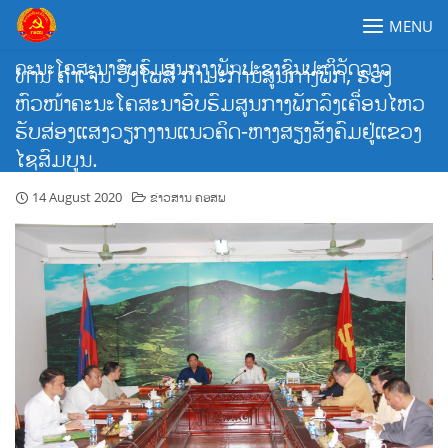
Skip
MENU
to
content
ຄະນະໂຄສະນາອົບຮົມສູນກາງພັກປະຊາຊົນປະຕິວັດລາວ
ທ່ານ ຄຳເຈນ ວົງໂພສີ ກຳມະການສູນກາງພັກ, ຮອງ
ຫົວໜ້າຄະນະໂຄສະນາອົບຮົມສູນກາງພັກລົງເຄື່ອນໄຫວ
ຮັບສ່ອງແສງວຽກງານແນວຄິດ-ຫາງສຽງສັງຄົມຢູ່ແຂວງ
ໄຊສົມບູນ.
14 August 2020
ຂ່າວສານ ຄອສພ