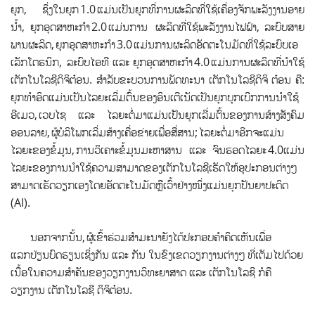
ຍຸກ
,
ຊຶ່ງໃນຍຸກ
1.0
ແມ່ນເປັນຍຸກທີ່ການຜະລິດທີ່ໃຊ້ເຄື່ອງຈັກພະລັງງານອາຍ
ນ້ຳ
,
ຍຸກອຸດສາຫະກຳ
2.0
ແມ່ນການ ຜະລິດທີ່ໃຊ້ພະລັງງານໄຟຟ້າ
,
ລະບົບສາຍ
ພານຜະລິດ
,
ຍຸກອຸດສາຫະກຳ
3.0
ແມ່ນການຜະລິດອັດຕະໂນມັດທີ່ໃຊ້ລະບົບເອ
ເລັກໂຕຣນິກ
,
ລະບົບໄອທີ ແລະ ຍຸກອຸດສາຫະກຳ
4.0
ແມ່ນການຜະລິດທີ່ນຳໃຊ້
ເຕັກໂນໂລຊີດິຈິຕ໋ອນ. ສຳລັບຂະບວນການພັດທະນາ ເຕັກໂນໂລຊີດິຈິ ຕ໋ອນ ຄື:
ຍຸກທຳອິດແມ່ນເປັນໄລຍະເລີ່ມຕົ້ນຂອງອິນເຕີເນັດເປັນຍຸກບຸກເບີກການນຳໃຊ້
ອີເມວ
,
ເວບໄຊ ແລະ
ໄລຍະຕໍ່ມາແມ່ນເປັນຍຸກເລີ່ມຕົ້ນຂອງການສ້າງສັງຄົມ
ອອນລາຍ
,
ຜູ້ບໍລິໂພກເລີ່ມສ້າງເຄື່ອຂ່າຍເພື່ອສື່ສານ
;
ໄລຍະຕໍ່ມາອີກຈະແມ່ນ
ໄລຍະຂອງຂໍ້ມູນ
,
ການວິ
ເຄາະຂໍ້ມູນມະຫາສານ ແລະ ຈົນຮອດໄລຍະ
4.0
ແມ່ນ
ໄລຍະຂອງການນຳໃຊ້ຄວາມສາມາດຂອງເຕັ
ກໂນໂລຊີເຮັດໃຫ້ອຸປະກອນຕ່າງໆ
ສາມາດ
ເ
ຮັດວຽກເອງໂດຍອັດຕະ
ໂນມັດ
ຫຼືເວົ້າຢ່າງໜຶ່ງແມ່ນຍຸກປັນຍາປະດິດ
(
AI
)
.
ນອກຈາກນັ້ນ
,
ຜູ້ເຂົ້າຮ່ວມສຳມະນາຍັງໄດ້
ປະກອບຄຳຄິ
ດເຫັນເພື່ອ
ແລກປ່ຽນບົດຮຽນເຊິ່ງກັນ
ແລະ ກັນ
ໃນຂົງເຂດວຽກງານຕ່າງໆ
ທີ່
ເຕັມໄປດ້ວຍ
ເນື້ອໃນຄວາມສຳຄັນຂອງວຽກງານວິທະຍາສາດ ແລະ ເຕັກໂນໂລຊີ ກໍຄື
ວຽກງານ ເຕັກໂນໂລຊີ ດິຈິຕ໋ອນ.