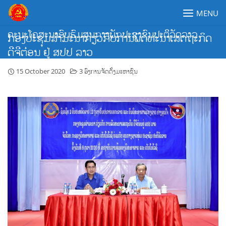
Skip
MENU
to
content
ຄະນະໂຄສະນາອົບຮົມສູນກາງພັກປະຊາຊົນປະຕິວັດລາວ
ກອງປະຊຸມສຳມະນາກ່ຽວກັບການພັດທະນາເສດຖະກິດ
ດີຈີຕ໋ອນ ຢູ່ ສປປ ລາວ
15 October 2020
3 ອົງການຈັດຕັ້ງມະຫາຊົນ