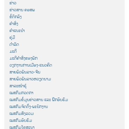
ຂ່າວ
ຂ່າວສານ ຄອສພ
ຂໍ້ຕົກລົງ
ຄຳສັ່ງ
ຄຳແນະນຳ
ຄູ່ມື
ດຳລັດ
ມະຕິ
ມະຕິຄຳສັ່ງຂອງພັກ
ວຽກງານການເມືອງ-ແນວຄິດ
ສາຍພົວພັນລາວ-ຈີນ
ສາຍພົວພັນລາວຫວຽດນາມ
ສາລະໜ້າຮູ້
ເພສກົມກວດກາ
ເພສກົມຂໍ້ມູນຂ່າວສານ ແລະ ຝຶກອົບຮົມ
ເພສກົມຈັດຕັ້ງ-ພະນັກງານ
ເພສກົມສັງລວມ
ເພສກົມອົບຮົມ
ເພສກົມໂຄສະນາ