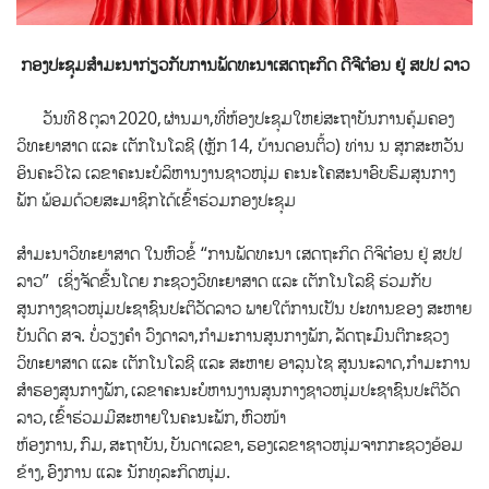
ກອງປະຊຸມສຳມະນາກ່ຽວກັບການພັດທະນາເສດຖະກິດ ດີຈີຕ໋ອນ ຢູ່ ສປປ ລາວ
ວັນທີ
8
ຕຸລາ
2020,
ຜ່ານມາ,
ທີ່ຫ້ອງປະຊຸມໃຫຍ່ສະຖາບັນ
ການຄຸ້ມຄອງ
ວິທະຍາສາດ ແລະ ເຕັກໂນໂລຊີ (ຫຼັກ
14,
ບ້ານດອນຕິ້ວ)
ທ່ານ ນ ສຸກສະຫວັນ
ອິນຄະວິໄລ ເລຂາຄະນະບໍລິຫານງານຊາວໜຸ່ມ ຄະນະໂຄສະນາອົບຮົມສູນກາງ
ພັກ ພ້ອມດ້ວຍສະມາຊິກ
ໄດ້
ເຂົ້າຮ່ວມ
ກອງປະຊຸມ
ສຳມະນາວິທະຍາສາດ
ໃນຫົວຂໍ້
“
ການພັດທະນາ ເສດຖະກິດ ດິຈິຕ໋ອນ ຢູ່ ສປປ
ລາວ
”
ເຊິ່ງຈັດຂື້ນໂດຍ
ກະຊວງວິທະຍາສາດ ແລະ ເຕັກໂນໂລຊີ ຮ່ວມກັບ
ສູນ
ກາງຊາວໜຸ່ມປະຊາຊົນປະຕິວັດລາວ
ພາຍໃຕ້ການເປັນ ປະທານຂອງ ສະຫາຍ
ບັນດິດ ສຈ. ບໍ່ວຽງຄຳ ວົງດາລາ
,
ກ
ຳມະການສູນກາງພັກ
,
ລັດຖະມົນຕີກະຊວງ
ວິທະຍາສາດ ແລະ ເຕັກໂນໂລຊີ ແລະ ສະຫາຍ ອາລຸນໄຊ ສູນນະລາດ
,
ກຳມະການ
ສຳຮອງສູນກາງພັກ
,
ເລຂາຄະນະບໍ
ຫານງານສູນກາງຊາວໜຸ່ມປະຊາຊົນປະຕິວັດ
ລາວ
,
ເຂົ້າຮ່ວມ
ມີສະຫາຍໃນຄະນະພັກ
,
ຫົວໜ້າ
ຫ້ອງການ
,
ກົມ
,
ສະຖາບັນ
,
ບັນດາເລຂາ
,
ຮອງເລຂາຊາວໜຸ່ມຈາກກະຊວງອ້ອມ
ຂ້າງ
,
ອົງການ
ແລະ ນັກທຸລະກິດໜຸ່ມ.