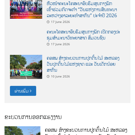
ຫົວໜ້າຄະນະໂຄສະນາອົບຮົມສູນກາງພັກ
ເຂົ້າຮ່ວມກິດຈະກຳ “ວັນແຫ່ງການສົນທະນາ
ລະຫວ່າງອາລະຍະທຳສາກົນ” ປະຈຳປີ 2026
17 June 2026
ຄະນະໂຄສະນາອົບຮົມສູນກາງພັກ ເປີດກອງປະ
ຊຸມສຳມະນາວິທະຍາສາດ ສຶ່ມວນຊົນ
17 June 2026
ຄອສພ ສ້າງຂະບວນການປູກຕົ້ນໄມ້ ສະຫລອງ
ວັນປູກຕົ້ນໄມ້ແຫ່ງຊາດ ແລະ ວັນເດັກນ້ອຍ
ສາກົນ
10 June 2026
ອ່ານເພີ່ມ
ຂະບວນການອອກແຮງງານ
ຄອສພ ສ້າງຂະບວນການປູກຕົ້ນໄມ້ ສະຫລອງ