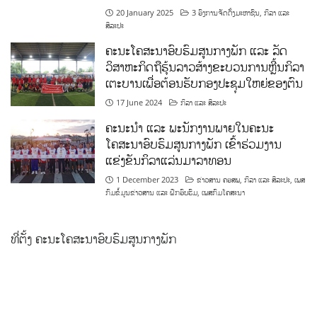
20 January 2025
3 ອົງການຈັດຕັ້ງມະຫາຊົນ
,
ກິລາ ແລະ
ສິລະປະ
ຄະນະໂຄສະນາອົບຮົມສູນກາງພັກ ແລະ ລັດ
ວິສາຫະກິດຖືຮຸ້ນລາວສ້າງຂະບວນການຫຼີ້ນກິລາ
ເຕະບານເພື່ອຕ້ອນຮັບກອງປະຊຸມໃຫຍ່ຂອງຕົນ
17 June 2024
ກິລາ ແລະ ສິລະປະ
ຄະນະນຳ ແລະ ພະນັກງານພາຍໃນຄະນະ
ໂຄສະນາອົບຮົມສູນກາງພັກ ເຂົ້າຮ່ວມງານ
ແຂ່ງຂັນກິລາແລ່ນມາລາທອນ
1 December 2023
ຂ່າວສານ ຄອສພ
,
ກິລາ ແລະ ສິລະປະ
,
ເພສ
ກົມຂໍ້ມູນຂ່າວສານ ແລະ ຝຶກອົບຮົມ
,
ເພສກົມໂຄສະນາ
ທີ່ຕັ້ງ ຄະນະໂຄສະນາອົບຮົມສູນກາງພັກ