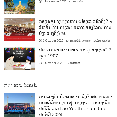
4 November 2025
ສາລະໜ້າຮູ້
ກອງປະຊຸມວຽກງານການເມືອງແນວຄິດຄັ້ງທີ V
ເປີດຂຶ້ນທ່າມກາງສະພາບການຂອງໂລກມີການ
ປ່ຽນແປງຄັ້ງໃຫຍ່
6 October 2025
ສາລະໜ້າຮູ້
,
ວຽກງານການເມືອງ-ແນວຄິດ
ປະຫວັດຄວາມເປັນມາຂອງວັນຄູແຫ່ງຊາດທີ 7
ຕຸລາ 1907.
3 October 2025
ສາລະໜ້າຮູ້
ກິລາ ແລະ ສິລະປະ
ການແຂ່ງຂັນກິລາເຕະບານ ຊິງຂັນສະຫາຍເລຂາ
ຄະນະບໍລິຫານງານ ສູນກາງຊາວໜຸ່ມປະຊາຊົນ
ປະຕິວັດລາວ Lao Youth Union Cup
ປະຈຳປີ 2024