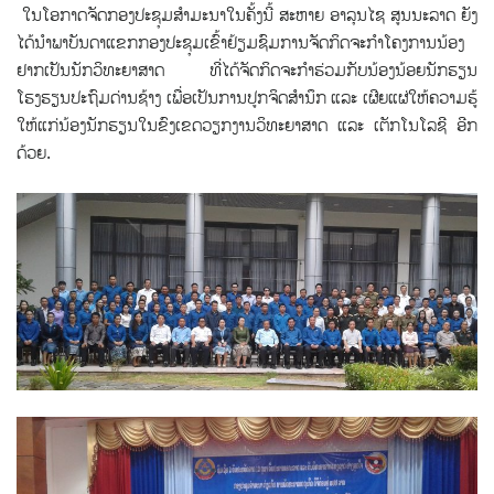
ໃນໂອກາດຈັດກອງປະຊຸມສຳມະນາໃນຄັ້ງນີ້ ສະຫາຍ ອາລຸນໄຊ ສູນນະລາດ ຍັງ
ໄດ້ນຳພາບັນດາແຂກກອງປະຊຸມ
ເຂົ້າ
ຢ້ຽມຊົມການຈັດກິດຈະກຳໂຄງກາ
ນນ້ອງ
ຢາກເປັນນັກວິທະຍາສາດ ທີ່ໄດ້
ຈັດກິດຈະກຳຮ່ວມກັບນ້ອງນ້ອຍນັກຮຽນ
ໂຮງຮຽນປະຖົມດ່ານຊ້າງ ເພື່ອເປັນການປູກຈິດສຳນຶກ ແລະ ເຜີຍແຜ່ໃຫ້ຄວາມຮູ້
ໃຫ້ແກ່ນ້ອງນັກຮຽນໃນຂົງເຂດວຽກງານວິທະຍາສາດ ແລະ ເຕັກໂນໂລຊີ ອີກ
ດ້ວຍ.