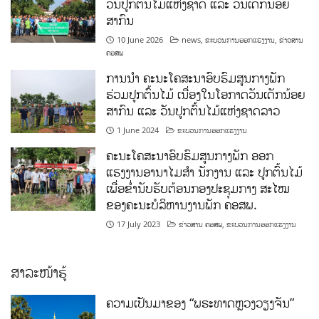
ວັນປູກຕົ້ນໄມ້ແຫ່ງຊາດ ແລະ ວັນເດັກນ້ອຍ
ສາກົນ
10 June 2026
news
,
ຂະບວນການອອກແຮງງານ
,
ຂ່າວສານ
ຄອສພ
ການນໍາ ຄະນະໂຄສະນາອົບຮົມສູນກາງພັກ
ຮ່ວມປູກຕົ້ນໄມ້ ເນື່ອງໃນໂອກາດວັນເດັກນ້ອຍ
ສາກົນ ແລະ ວັນປູກຕົ້ນໄມ້ແຫ່ງຊາດລາວ
1 June 2024
ຂະບວນການອອກແຮງງານ
ຄະນະໂຄສະນາອົບຮົມສູນກາງພັກ ອອກ
ແຮງງານອານາໄມສໍາ ນັກງານ ແລະ ປູກຕົ້ນໄມ້
ເພື່ອຂໍ່ານັບຮັບຕ້ອນກອງປະຊຸມກາງ ສະໄໝ
ຂອງຄະນະບໍລິຫານງານພັກ ຄອສພ.
17 July 2023
ຂ່າວສານ ຄອສພ
,
ຂະບວນການອອກແຮງງານ
ສາລະໜ້າຮູ້
ຄວາມເປັນມາຂອງ “ພຣະທາດຫຼວງວຽງຈັນ”