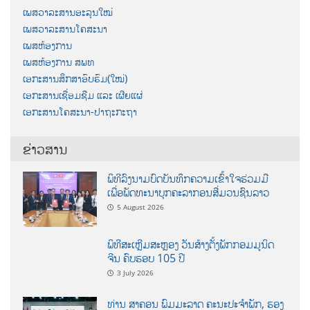
ເພສວາລະສານອະລຸນໃໝ່
ເພສວາລະສານໂຄສະນາ
ເພສຫ້ອງການ
ເພສຫ້ອງການ ສພທ
ເອກະສານສຶກສາອົບຮົມ(ໃໝ່)
ເອກະສານເຊື່ອມຊືມ ແລະ ເຜີຍແຜ່
ເອກະສານໂຄສະນາ-ປາຖະກະຖາ
ຂ່າວສານ
ພິທີລົງນາມບົດບັນທຶກຄວາມເຂົ້າໃຈຮ່ວມມື
ເພື່ອພັດທະນາບຸກຄະລາກອນສື່ມວນຊົນລາວ
5 August 2026
ພິທີສະເຫຼີມສະຫຼອງ ວັນສ້າງຕັ້ງພັກກອມມູນິດ
ຈີນ ຄົບຮອບ 105 ປີ
3 July 2026
ທ່ານ ສາຄອນ ພົມມະລາດ ຄະນະປະຈໍາພັກ, ຮອງ