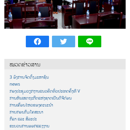
ໝວດຂ່າວສານ
3 ອົງການຈັດຕັ້ງມະຫາຊົນ
news
ກອງປະຊຸມວຽກງານແນວຄິດທົ່ວປະເທດຄັ້ງທີ V
ການຫັນເສດຖະກິດແຫ່ງຊາດເປັນດີຈີຕ໋ອນ
ການເຄື່ອນໄຫວຂອງຄະນະນຳ
ກາບກອນກົມໂຄສະນາ
ກິລາ ແລະ ສິລະປະ
ຂະບວນການອອກແຮງງານ