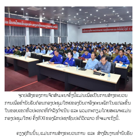
ຈຸດປະສົງຂອງການຈັດສຳມະນາຄັ້ງນີ້ແມ່ນເພື່ອເປັນການສ້າງ
ຂະບວນ
ການເພື່ອຂ່ຳນັບຮັບຕ້ອນກອງປະຊຸ
ມ
ໃຫຍ່ຂອງບັນດາອົງຄະນະພັກໃນແຕ່ລະຂັ້ນ
ໃນຂອບເຂດທົ່ວປ
ະເທດທີ່ກຳລັງດຳເນີນ ແລະ ພວມກະກຽມ
ໂດຍສະເພາະແມ່ນ
ກອງປະຊຸມໃຫຍ່ ຄັ້ງທີ
XI
ຂອງພັກປະຊ
າຊົນປະຕິວັດລາວ ທີ່ຈະມາເຖິງ
ນີ້.
ຄຽງຄູ່ກັນນັ້ນ
,
ແມ່ນການສ້າງຂະບວນການ ແລະ ສ້າງຜົນງານຂ່ຳນັບຮັບ