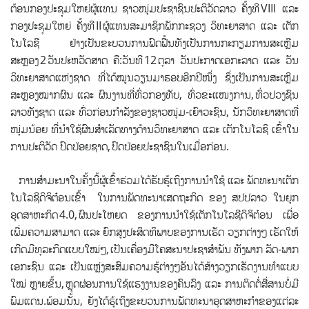
ຕ້ອນກອງປະຊຸມໃຫຍ່ຜູ້ແທນ ຊາວໜຸ່ມປະຊາຊົນປະຕິວັດລາວ ຄັ້ງທີ
VIII
ແລະ
ກອງປະຊຸມໃຫຍ່ ຄັ້ງທີ
II
ຜູ້ແທນສະມາຊິກພັກກະຊວງ ວິທະຍາສາດ ແລະ ເຕັກ
ໂນໂລຊີ ຢ່າງເປັນຂະບວນການຟົດຟື້ນ
ທັງເປັນການກະກຽມ
ການສະເຫຼີມ
ສະຫຼອງ
2
ວັນປະຫວັດສາດ
ຄື:
ວັນທີ
12
ຕຸລາ ວັນປະກາດເອກະລາດ ແລະ
ວັນ
ວິທະຍາສາດ
ແຫ່ງຊາດ ທີ່ໄດ້ໝູນວຽນມາຮອບອີກປີໜຶ່ງ ຊຶ່ງເປັນການສະເຫຼີມ
ສະຫຼອງໝາກຜົນ ແລະ ຜົນງານທີ່ທົ່ວກອງທັບ
,
ທົ່ວຂະແໜງການ
,
ທົ່
ວປວງຊົນ
ລາວທັງຊາດ ແລະ ທົ່ວກ່ອນກຳ
ລັງຂອງຊາວໜຸ່ມ-ເຍົາວະຊົນ
,
ນັກວິທະຍາສາດທີ່
ໜຸ່ມນ້ອຍ ທີ່ນຳໃຊ້ຜົນສຳເລັດທາງດ້ານວິທະຍາສາດ ແລະ ເຕັກໂນໂລຊິ ເຂົ້າໃນ
ການປະຕິວັດ ປົດປ່ອຍຊາດ
,
ປົດປ່ອຍ
ປະຊາຊົນໃນເມື່ອກ່ອນ.
ການສຳມະນາໃນຄັ້ງນີ້ຜູ້ເຂົ້າຮ່ວມໄດ້ຮັບຮູ້ເຖິງການນຳໃຊ້ ແລະ ພັດທະນາເຕັກ
ໂນໂລຊີດິຈິຕ໋ອນເຂົ້າ ໃນການພັດທະນາເສດຖະກິດ ຂອງ ສປປລາວ ໃນຍຸກ
ອຸດສາຫະກິດ
4.0,
ຜົນປະໂຫຍດ ຂອງການນຳໃຊ້ເຕັກໂນໂລ
ຊີດິຈິຕ໋ອນ ເພື່ອ
ເພີ່ມຄວາມສາມາດ ແລະ ຍົກສູງປະສິດທິພາບຂອງການເຮັດ ວຽກຕ່າງໆ ເຮັດໃຫ້
ເກີດມີທຸລະກິດແບບ
ໃໝ່ໆ
,
ເປັນເຄື່ອງມືໂຄສະນາປະຊາສຳ
ພັນ ທັງພາກ ລັດ-ພາກ
ເອກະຊົນ ແລະ
ເປັນແຫຼ່
ງສະສົມຄວາມຮູ້ຕ່າງໆອັນໄດ້ສ້າງວຽກເຮັດງານທຳແບ
ບ
ໃໝ່ ຫຼາຍ
ຂຶ້ນ
,
ຫຼຸດຜ່ອນການໃຊ້ແຮງງານຂອງຄົນລົງ ແລະ ການຕິດຕໍ່ສື່ສານບໍ່ມີ
ພົມແດນ.
ພ້ອມນັ້ນ
,
ຍັງໄດ້ຮູ້ເຖິງຂະບວ
ນການພັດທະນາອຸດສາຫະກຳຂອງແຕ່ລະ