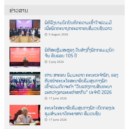
ຂ່າວສານ
ພິທີລົງນາມບົດບັນທຶກຄວາມເຂົ້າໃຈຮ່ວມມື
ເພື່ອພັດທະນາບຸກຄະລາກອນສື່ມວນຊົນລາວ
5 August 2026
ພິທີສະເຫຼີມສະຫຼອງ ວັນສ້າງຕັ້ງພັກກອມມູນິດ
ຈີນ ຄົບຮອບ 105 ປີ
3 July 2026
ທ່ານ ສາຄອນ ພົມມະລາດ ຄະນະປະຈໍາພັກ, ຮອງ
ຫົວໜ້າຄະນະໂຄສະນາອົບຮົມສູນກາງພັກ
ເຂົ້າຮ່ວມກິດຈະກຳ “ວັນແຫ່ງການສົນທະນາ
ລະຫວ່າງອາລະຍະທຳສາກົນ” ປະຈຳປີ 2026
17 June 2026
ຄະນະໂຄສະນາອົບຮົມສູນກາງພັກ ເປີດກອງປະ
ຊຸມສຳມະນາວິທະຍາສາດ ສຶ່ມວນຊົນ
17 June 2026