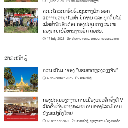
1 June 2024
ຂະບວນການອອກແຮງງານ
ຄະນະໂຄສະນາອົບຮົມສູນກາງພັກ ອອກ
ແຮງງານອານາໄມສໍາ ນັກງານ ແລະ ປູກຕົ້ນໄມ້
ເພື່ອຂໍ່ານັບຮັບຕ້ອນກອງປະຊຸມກາງ ສະໄໝ
ຂອງຄະນະບໍລິຫານງານພັກ ຄອສພ.
17 July 2023
ຂ່າວສານ ຄອສພ
,
ຂະບວນການອອກແຮງງານ
ສາລະໜ້າຮູ້
ຄວາມເປັນມາຂອງ “ພຣະທາດຫຼວງວຽງຈັນ”
4 November 2025
ສາລະໜ້າຮູ້
ກອງປະຊຸມວຽກງານການເມືອງແນວຄິດຄັ້ງທີ V
ເປີດຂຶ້ນທ່າມກາງສະພາບການຂອງໂລກມີການ
ປ່ຽນແປງຄັ້ງໃຫຍ່
6 October 2025
ສາລະໜ້າຮູ້
,
ວຽກງານການເມືອງ-ແນວຄິດ