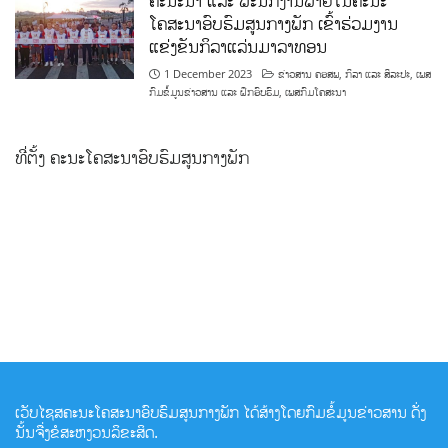
ຄະນະນຳ ແລະ ພະນັກງານພາຍໃນຄະນະ
ໂຄສະນາອົບຮົມສູນກາງພັກ ເຂົ້າຮ່ວມງານ
ແຂ່ງຂັນກິລາແລ່ນມາລາທອນ
1 December 2023
ຂ່າວສານ ຄອສພ
,
ກິລາ ແລະ ສິລະປະ
,
ເພສ
ກົມຂໍ້ມູນຂ່າວສານ ແລະ ຝຶກອົບຮົມ
,
ເພສກົມໂຄສະນາ
ທີ່ຕັ້ງ ຄະນະໂຄສະນາອົບຮົມສູນກາງພັກ
ເວັບໄຊສຄະນະໂຄສະນາອົບຮົມສູນກາງພັກ ໄດ້ສ້າງໂດຍກົມຂໍ້ມູນຂ່າວສານ ດັ່ງ
ນັ້ນຈື່ງຂໍສະຫງວນລິຂະສິດ.