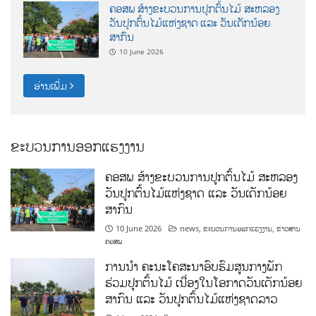
ຄອສພ ສ້າງຂະບວນການປູກຕົ້ນໄມ້ ສະຫລອງ
ວັນປູກຕົ້ນໄມ້ແຫ່ງຊາດ ແລະ ວັນເດັກນ້ອຍ
ສາກົນ
10 June 2026
ອ່ານເພີ່ມ
ຂະບວນການອອກແຮງງານ
ຄອສພ ສ້າງຂະບວນການປູກຕົ້ນໄມ້ ສະຫລອງ
ວັນປູກຕົ້ນໄມ້ແຫ່ງຊາດ ແລະ ວັນເດັກນ້ອຍ
ສາກົນ
10 June 2026
news
,
ຂະບວນການອອກແຮງງານ
,
ຂ່າວສານ
ຄອສພ
ການນໍາ ຄະນະໂຄສະນາອົບຮົມສູນກາງພັກ
ຮ່ວມປູກຕົ້ນໄມ້ ເນື່ອງໃນໂອກາດວັນເດັກນ້ອຍ
ສາກົນ ແລະ ວັນປູກຕົ້ນໄມ້ແຫ່ງຊາດລາວ