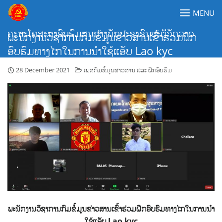
Skip
MENU
to
content
ຄະນະໂຄສະນາອົບຮົມສູນກາງພັກປະຊາຊົນປະຕິວັດລາວ
ພະນັກງານວິຊາການກົມຂໍ້ມູນຂ່າວສານເຂົ້າຮ່ວມຝຶກ
ອົບຮົມທາງໄກໃນການນຳໃຊ້ແອັບ Lao kyc
28 December 2021
ເພສກົມຂໍ້ມູນຂ່າວສານ ແລະ ຝຶກອົບຮົມ
ພະນັກງານວິຊາການກົມຂໍ້ມູນຂ່າວສານເຂົ້າຮ່ວມຝຶກອົບຮົມທາງໄກໃນການນຳ
ໃຊ້ແອັບ
Lao kyc