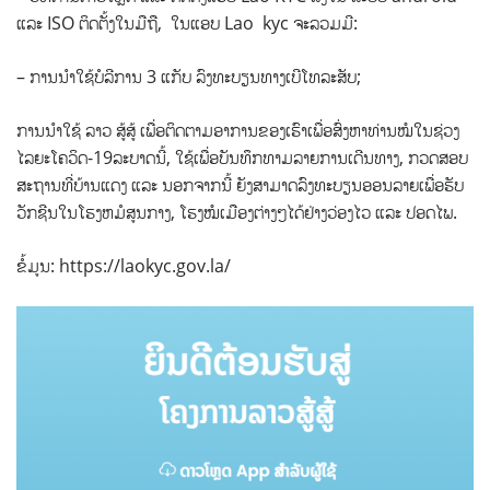
ແລະ ISO ຕິດຕັ້ງໃນມືຖື, ໃນແອບ Lao kyc ຈະລວມມີ:
– ການນໍາໃຊ້ບໍລີການ 3 ແກັບ ລົງທະບຽນທາງເບີໂທລະສັບ;
ການນໍາໃຊ້ ລາວ ສູ້ສູ້ ເພື່ອຕິດຕາມອາການຂອງເຮົາເພື່ອສົ່ງຫາທ່ານໝໍໃນຊ່ວງ
ໄລຍະໂຄວິດ-19ລະບາດນີ້, ໃຊ້ເພື່ອບັນທຶກທາມລາຍການເດີນທາງ, ກວດສອບ
ສະຖານທີ່ບ້ານແດງ ແລະ ນອກຈາກນີ້ ຍັງສາມາດລົງທະບຽນອອນລາຍເພື່ອຮັບ
ວັກຊີນໃນໂຮງຫມໍສູນກາງ, ໂຮງໝໍເມືອງຕ່າງໆໄດ້ຢ່າງວ່ອງໄວ ແລະ ປອດໄພ.
ຂໍ້ມູນ: https://laokyc.gov.la/