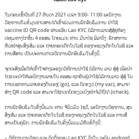
ໃນຕອນເຊົ້້າວັນທີ່ 27 ທັນວາ 2021 ເວລາ 9:00- 11:00 ພະນັກງານ
ວິຊາການກົມຂໍ້ມູນຂ່າວສານໄດ້ເຂົ້າຮ່ວມການຝຶກອົບຮົມການ
ນໍາໃຊ້
vaccine ID QR-code ຜ່ານແອັບ Lao KYC ບໍລິການລາວສູ້ສູ້ຢູ່ຫ້ອງ
ປະຊຸມທາງໄກຊັ້ນ 4 ຄອສພ ໂດຍແມ່ນ ທ່ານ ມີນາໄຊ ພິລາວົງ ຮັກສາການ
ຫົວໜ້າສູນສົ່ງເສີມ ແລະ ຖ່າຍທອດເຕັກໂນໂລຊີ ຂອງກະຊວງເຕັກໂນໂລຊີ ແລະ
ການສື່ສານ ເປັນປະທານກ່າວເປີດການຝືກອົບຮົມໃນຄັ້ງນີ້.
ຈຸດປະສົງເພື່ອໃຫ້ເຂົ້າໃຈຢ່າງລະອຽດວິທີການນໍາໃຊ້ ບໍລິການ ລາວ ສູ້ສູ້ ເພື່ອນຳ
ໄປແນະນຳໃຫ້ພະນັກງານພາຍໃນ ຄອສພ ທຸກຄົນຮູ້ນໍາໃຊ້ບໍລິການລາວ ສູ້ສູ້ ໃນ
ການບອກທາມລາຍຂອງຕົນເອງ( igo), ແລະ ບັດຂຽວ (my vac), ສາມາດ
ສ້າງ QR code ແລະ ສາມາດໃຊ້ກວດບັດຂຽວເບິ່ງໜ້າຈໍມືຖືໄດ້ (icheck).
ການຝຶກອົບຮົມໃນຄັ້ງນີ້ແມ່ນ ທ່ານ ຈີນົວມົວ ໄຊວື, ພະນັກງານວິຊາການ, ສູນ
ສົ່ງເສີມ ແລະ ຖ່າຍທອດເຕັກໂນໂລຊີ ຂອງກະຊວງເຕັກໂນໂລຊີ ແລະ ການສື່
ສານເປັນຄູຝຶກ. ການຝຶກອົບຮົມໃນຄັ້ງນີ້ລວມມີຫົວຂໍ້ດັ່ງນີ້:
– ວີທີການດາວໂຫຼດ ແລະ ຕິດຕັ້ງແອບ Lao KYC ລົງໃນ ລະບົບ android