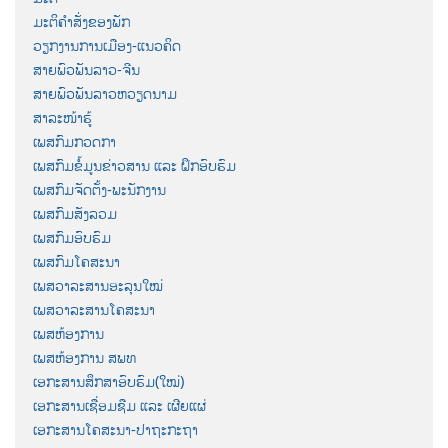
ມະຕິຄຳສັ່ງຂອງພັກ
ວຽກງານການເມືອງ-ແນວຄິດ
ສາຍພົວພັນລາວ-ຈີນ
ສາຍພົວພັນລາວຫວຽດນາມ
ສາລະໜ້າຮູ້
ເພສກົມກວດກາ
ເພສກົມຂໍ້ມູນຂ່າວສານ ແລະ ຝຶກອົບຮົມ
ເພສກົມຈັດຕັ້ງ-ພະນັກງານ
ເພສກົມສັງລວມ
ເພສກົມອົບຮົມ
ເພສກົມໂຄສະນາ
ເພສວາລະສານອະລຸນໃໝ່
ເພສວາລະສານໂຄສະນາ
ເພສຫ້ອງການ
ເພສຫ້ອງການ ສພທ
ເອກະສານສຶກສາອົບຮົມ(ໃໝ່)
ເອກະສານເຊື່ອມຊືມ ແລະ ເຜີຍແຜ່
ເອກະສານໂຄສະນາ-ປາຖະກະຖາ