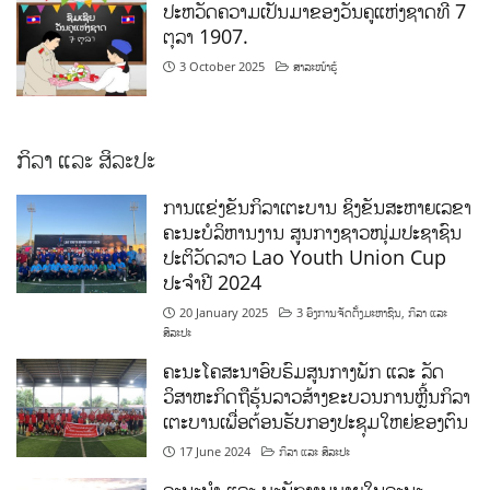
ປະຫວັດຄວາມເປັນມາຂອງວັນຄູແຫ່ງຊາດທີ 7
ຕຸລາ 1907.
3 October 2025
ສາລະໜ້າຮູ້
ກິລາ ແລະ ສິລະປະ
ການແຂ່ງຂັນກິລາເຕະບານ ຊິງຂັນສະຫາຍເລຂາ
ຄະນະບໍລິຫານງານ ສູນກາງຊາວໜຸ່ມປະຊາຊົນ
ປະຕິວັດລາວ Lao Youth Union Cup
ປະຈຳປີ 2024
20 January 2025
3 ອົງການຈັດຕັ້ງມະຫາຊົນ
,
ກິລາ ແລະ
ສິລະປະ
ຄະນະໂຄສະນາອົບຮົມສູນກາງພັກ ແລະ ລັດ
ວິສາຫະກິດຖືຮຸ້ນລາວສ້າງຂະບວນການຫຼີ້ນກິລາ
ເຕະບານເພື່ອຕ້ອນຮັບກອງປະຊຸມໃຫຍ່ຂອງຕົນ
17 June 2024
ກິລາ ແລະ ສິລະປະ