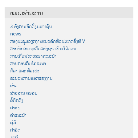
ໝວດຂ່າວສານ
3 ອົງການຈັດຕັ້ງມະຫາຊົນ
news
ກອງປະຊຸມວຽກງານແນວຄິດທົ່ວປະເທດຄັ້ງທີ V
ການຫັນເສດຖະກິດແຫ່ງຊາດເປັນດີຈີຕ໋ອນ
ການເຄື່ອນໄຫວຂອງຄະນະນຳ
ກາບກອນກົມໂຄສະນາ
ກິລາ ແລະ ສິລະປະ
ຂະບວນການອອກແຮງງານ
ຂ່າວ
ຂ່າວສານ ຄອສພ
ຂໍ້ຕົກລົງ
ຄຳສັ່ງ
ຄຳແນະນຳ
ຄູ່ມື
ດຳລັດ
ມະຕິ