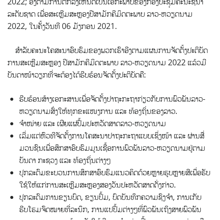
2022; ອີງຕາມການຕົກລົງເຫັນດີເປັນເອກະພາບຂອງກອງປະຊຸມຄະນະຊີ້ນໍາ
ລະດັບຊາດ ເພື່ອສະເຫຼີມສະຫຼອງປີສາມັກຄີມິດຕະພາບ ລາວ-ຫວຽດນາມ
2022, ໃນຄັ້ງວັນທີ 06 ມັງກອນ 2021.
ສໍາລັບຄະນະໂຄສະນາອົບຮົມຂອງພວກເຮົາອີງຕາມແຜນການຈັດຕັ້ງປະຕິບັດ
ການສະເຫຼີມສະຫຼອງ ປີສາມັກຄີມິດຕະພາບ ລາວ-ຫວຽດນາມ 2022 ແລ້ວມີ
ບັນດາໜ້າວຽກທີ່ຈະຕ້ອງໄດ້ຮີບຮ້ອນຈັດຕັ້ງປະຕິບັດຄື:
ຮີບຮ້ອນສ້າງເອກະສານເພື່ອຈັດຕັ້ງປາຖະກະຖາກ່ຽວກັບການພົວພັນລາວ-
ຫວຽດນາມສົ່ງໃຫ້ທຸກຂະແໜງການ ແລະ ທ້ອງຖິ່ນຂອງລາວ.
ຈຳໜ່າຍ ແລະ ເຜີຍແຜ່ປຶ້ມປະຫວັດສາດລາວ-ຫວຽດນາມ
ເລີ່ມແຕ່ຫົວທີຈັດຕັ້ງການໂຄສະນາປາຖະກະຖາແບບເຊິ່ງໜ້າ ແລະ ຜ່ານສື່
ມວນຊົນເພື່ອສຶກສາອົບຮົມມູນເຊື້ອການພົວພັນລາວ-ຫວຽດນາມຢູ່ຕາມ
ບັນດາ ກະຊວງ ແລະ ທ້ອງຖິ່ນຕ່າງໆ
ປຸກລະດົມຂະບວນການສຶກສາອົບຮົມແນວຄິດດ້ວຍຫຼາຍຮູບຫຼາຍສີເພື່ອຮັບ
ໃຊ້ໃຫ້ແກ່ການສະເຫຼີມສະຫຼອງສອງວັນປະຫວັດສາດດ່ັງກ່າວ.
ປຸກລະດົມການຂຽນບົດ, ຂຽນປຶ້ມ, ບົດບັນທຶກຄວາມຊົງຈຳ, ການເກັບ
ຮີບໂຮມຈົດໝາຍທີ່ລະນຶກ, ການແປປຶ້ມຕ່າງໆທີ່ພົວພັນເຖິງສາຍພົວພັນ