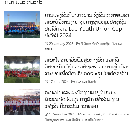
ການແຂ່ງຂັນກິລາເຕະບານ ຊິງຂັນສະຫາຍເລຂາ
ຄະນະບໍລິຫານງານ ສູນກາງຊາວໜຸ່ມປະຊາຊົນ
ປະຕິວັດລາວ Lao Youth Union Cup
ປະຈຳປີ 2024
20 January 2025
3 ອົງການຈັດຕັ້ງມະຫາຊົນ
,
ກິລາ ແລະ
ສິລະປະ
ຄະນະໂຄສະນາອົບຮົມສູນກາງພັກ ແລະ ລັດ
ວິສາຫະກິດຖືຮຸ້ນລາວສ້າງຂະບວນການຫຼີ້ນກິລາ
ເຕະບານເພື່ອຕ້ອນຮັບກອງປະຊຸມໃຫຍ່ຂອງຕົນ
17 June 2024
ກິລາ ແລະ ສິລະປະ
ຄະນະນຳ ແລະ ພະນັກງານພາຍໃນຄະນະ
ໂຄສະນາອົບຮົມສູນກາງພັກ ເຂົ້າຮ່ວມງານ
ແຂ່ງຂັນກິລາແລ່ນມາລາທອນ
1 December 2023
ຂ່າວສານ ຄອສພ
,
ກິລາ ແລະ ສິລະປະ
,
ເພສ
ກົມຂໍ້ມູນຂ່າວສານ ແລະ ຝຶກອົບຮົມ
,
ເພສກົມໂຄສະນາ
ທີ່ຕັ້ງ ຄະນະໂຄສະນາອົບຮົມສູນກາງພັກ