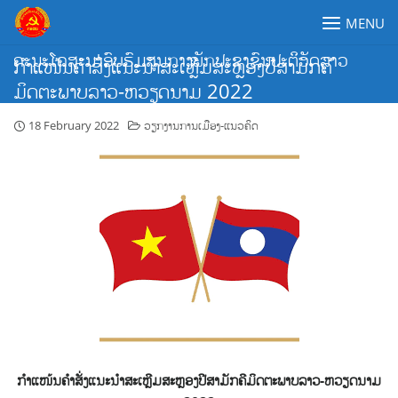
Skip
MENU
to
content
ຄະນະໂຄສະນາອົບຮົມສູນກາງພັກປະຊາຊົນປະຕິວັດລາວ
ກຳແໜ້ນຄຳສັ່ງແນະນຳສະເຫຼີມສະຫຼອງປີສາມັກຄີ
ມິດຕະພາບລາວ-ຫວຽດນາມ 2022
18 February 2022
ວຽກງານການເມືອງ-ແນວຄິດ
ກຳແໜ້ນຄຳສັ່ງແນະນຳສະເຫຼີມສະຫຼອງປີສາມັກຄີມິດຕະພາບລາວ-ຫວຽດນາມ