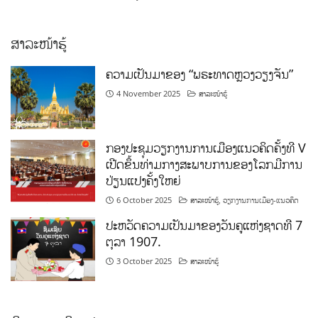
ສາລະໜ້າຮູ້
ຄວາມເປັນມາຂອງ “ພຣະທາດຫຼວງວຽງຈັນ”
4 November 2025
ສາລະໜ້າຮູ້
ກອງປະຊຸມວຽກງານການເມືອງແນວຄິດຄັ້ງທີ V
ເປີດຂຶ້ນທ່າມກາງສະພາບການຂອງໂລກມີການ
ປ່ຽນແປງຄັ້ງໃຫຍ່
6 October 2025
ສາລະໜ້າຮູ້
,
ວຽກງານການເມືອງ-ແນວຄິດ
ປະຫວັດຄວາມເປັນມາຂອງວັນຄູແຫ່ງຊາດທີ 7
ຕຸລາ 1907.
3 October 2025
ສາລະໜ້າຮູ້
ກິລາ ແລະ ສິລະປະ