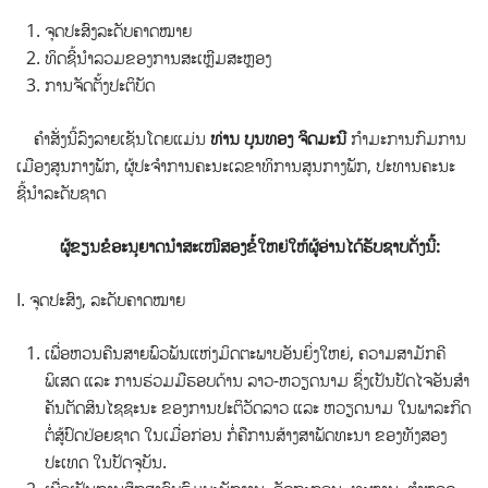
ຈຸດປະສົງລະດັບຄາດໝາຍ
ທິດຊີ້ນຳລວມຂອງການສະເຫຼີມສະຫຼອງ
ການຈັດຕັ້ງປະຕິບັດ
ຄຳສັ່ງນີ້ລົງລາຍເຊັນໂດຍແມ່ນ
ທ່ານ ບຸນທອງ ຈິດມະນີ
ກຳມະການກົມການ
ເມືອງສູນກາງພັກ, ຜູ້ປະຈຳການຄະນະເລຂາທິການສູນກາງພັກ, ປະທານຄະນະ
ຊີ້ນຳລະດັບຊາດ
ຜູ້ຂຽນຂໍອະນຸຍາດນໍາສະເໜີສອງຂໍ້ໃຫຍ່ໃຫ້ຜູ້ອ່ານໄດ້ຮັບຊາບດັ່ງນີ້:
I. ຈຸດປະສົງ, ລະດັບຄາດໝາຍ
ເພື່ອຫວນຄືນສາຍພົວພັນແຫ່ງມິດຕະພາບອັນຍິ່ງໃຫຍ່, ຄວາມສາມັກຄີ
ພິເສດ ແລະ ການຮ່ວມມືຮອບດ້ານ ລາວ-ຫວຽດນາມ ຊຶ່ງເປັນປັດໄຈອັນສໍາ
ຄັນຕັດສິນໄຊຊະນະ ຂອງການປະຕິວັດລາວ ແລະ ຫວຽດນາມ ໃນພາລະກິດ
ຕໍ່ສູ້ປົດປ່ອຍຊາດ ໃນເມື່ອກ່ອນ ກໍ່ຄືການສ້າງສາພັດທະນາ ຂອງທັງສອງ
ປະເທດ ໃນປັດຈຸບັນ.