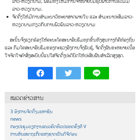
ລາວ-ຫວຽດນາມ, ພ້ອມທັງໃຫ້ມີການຈຳໜ່າຍປຶ້ມຮູບພາບການຮ່ວມມື
ລາວ-ຫວຽດນາມ.
ຈັດຕັ້ງໃຫ້ມີການສຳມະນາວິທະຍາສາດພາຍໃນ ແລະ ສຳມະນາປະສົມລາວ-
ຫວຽດນາມກ່ຽວກັບການພົວພັນລາວ-ຫວຽດນາມ
ສະນັ້ນຈຶ່ງຮຽກຮ້ອງໃຫ້ຄະນະໂຄສະນາອົບຮົມທຸກຂັ້ນທັງສູນກາງກໍຄືທ້ອງຖິ່ນ
ແລະ ກົມໂຄສະນາອົບຮົມຂອງກະຊວງອົງການຈົ່ງຮັບຮູ້, ຈັດຕັ້ງຜັນຂະຫຍາຍເນື້ອ
ໃຈຈິດໃຈຄຳສັ່ງສະບັບນີ້ແນ່ໃສ່ຈັດຕັ້ງປະຕິບັດໃຫ້ປະສົບຜົນສຳເລັດສູງສຸດ.
ໝວດຂ່າວສານ
3 ອົງການຈັດຕັ້ງມະຫາຊົນ
news
ກອງປະຊຸມວຽກງານແນວຄິດທົ່ວປະເທດຄັ້ງທີ V
ການຫັນເສດຖະກິດແຫ່ງຊາດເປັນດີຈີຕ໋ອນ