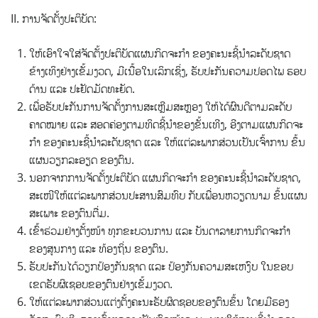
II. ການຈັດຕັ້ງປະຕິບັດ:
ໃຫ້ເອົາໃຈໃສ່ຈັດຕັ້ງປະຕິບັດແຜນກິດຈະກໍາ ຂອງຄະນະຊີ້ນໍາລະດັບຊາດ
ຂ້າງເທິງຢ່າງເຂັ້ມງວດ, ມີເນື້ອໃນເລິກເຊິ່ງ, ຮັບປະກັນຄວາມປອດໄພ ຮອບ
ດ້ານ ແລະ ປະຢັດມັດທະຍັດ.
ເພື່ອຮັບປະກັນການຈັດຕັ້ງການສະເຫຼີມສະຫຼອງ ໃຫ້ໄດ້ຜົນດີຕາມລະດັບ
ຄາດໝາຍ ແລະ ສອດຄ່ອງຕາມທິດຊີ້ນໍາຂອງຂັ້ນເທີງ, ອີງຕາມແຜນກິດຈະ
ກໍາ ຂອງຄະນະຊີ້ນໍາລະດັບຊາດ ແລະ ໃຫ້ແຕ່ລະພາກສ່ວນເປັນເຈົ້າການ ຂຶ້ນ
ແຜນວຽກລະອຽດ ຂອງຕົນ.
ນອກຈາກການຈັດຕັ້ງປະຕິບັດ ແຜນກິດຈະກໍາ ຂອງຄະນະຊີ້ນໍາລະດັບຊາດ,
ສະເໜີໃຫ້ແຕ່ລະພາກສ່ວນປະສານສົມທົບ ກັບເພື່ອນຫວຽດນາມ ຂຶ້ນແຜນ
ສະເພາະ ຂອງຕົນຕື່ມ.
ເຂົ້າຮ່ວມຢ່າງຕັ້ງໜ້າ ທຸກຂະບວນການ ແລະ ບັນດາລາຍການກິດຈະກໍາ
ຂອງສູນກາງ ແລະ ທ້ອງຖິ່ນ ຂອງຕົນ.
ຮັບປະກັນໄດ້ວຽກປ້ອງກັນຊາດ ແລະ ປ້ອງກັນຄວາມສະເຫງົບ ໃນຂອບ
ເຂດຮັບຜິເຊອບຂອງຕົນຢ່າງເຂັ້ມງວດ.
ໃຫ້ແຕ່ລະພາກສ່ວນແຕ່ງຕັ້ງຄະນະຮັບຜິດຊອບຂອງຕົນຂຶ້ນ ໂດຍມີຮອງ