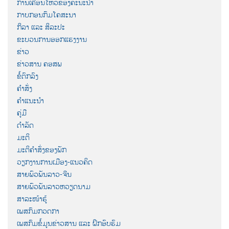
ການເຄື່ອນໄຫວຂອງຄະນະນຳ
ກາບກອນກົມໂຄສະນາ
ກິລາ ແລະ ສິລະປະ
ຂະບວນການອອກແຮງງານ
ຂ່າວ
ຂ່າວສານ ຄອສພ
ຂໍ້ຕົກລົງ
ຄຳສັ່ງ
ຄຳແນະນຳ
ຄູ່ມື
ດຳລັດ
ມະຕິ
ມະຕິຄຳສັ່ງຂອງພັກ
ວຽກງານການເມືອງ-ແນວຄິດ
ສາຍພົວພັນລາວ-ຈີນ
ສາຍພົວພັນລາວຫວຽດນາມ
ສາລະໜ້າຮູ້
ເພສກົມກວດກາ
ເພສກົມຂໍ້ມູນຂ່າວສານ ແລະ ຝຶກອົບຮົມ