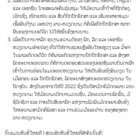
ເພື່ອເປັນການສຶກສາອົບຮົມພະນັກງານ, ລັດຖະກອນ, ທະຫານ, ຕໍາຫຼວດ
ແລະ ປະຊາຊົນ ໂດຍສະເພາະຄົນລຸ້ນໜຸ່ມ ໃຫ້ມີຄວາມເຂົ້າໃຈທີ່ຖືກຕ້ອງ,
ເລິກເຊິ່ງ, ໜັກແໜ້ນ ແລະ ສືບຕໍ່ປົກປັກຮັກສາ ແລະ ເສີມຂະຫຍາຍມູນ
ເຊື້ອອັນດີງາມ ລະຫວ່າງ ລາວ-ຫວຽດນາມ ກໍ່ຄືເພື່ອປົກປັກຮັກສາ ໝາກ
ຜົນຂອງການປະຕິວັດ ໄວ້ໃຫ້ໝັ້ນຄົງຍາວນານ.
ເພື່ອເປັນການຈາລຶກ ຄຸນງາມຄວາມດີຂອງ ພັກ, ລັດ ແລະ ປະຊາຊົນ
ຫວຽດນາມອ້າຍນ້ອງ ທີ່ໄດ້ໃຫ້ການຊ່ວຍເຫຼືອອັນໃຫຍ່ຫຼວງ ແລະ ລໍ້າຄ່າ
ໃນພາລະກິດປະຕິວັດ ກໍຄືພາລະກິດແຫ່ງການປົກປັກຮັກສາ ແລະ ສ້າງສາ
ພັດທະນາປະເທດລາວ ກໍ່ຄືການປະກອບສ່ວນຂອງປະຊາຊົນລາວບັນດາເຜົ່າ
ເຂົ້າໃນການທ້ອນໂຮມປະເທດຫວຽດນາມ ໃຫ້ເປັນອັນໜື່ງອັນດຽວ ໃນ
ເມື່ອກ່ອນ ແລະ ປົກປັກຮັກສາ, ພັດທະນາສ້າງສາປະເທດຫວຽດນາມ ໃນ
ປັດຈຸບັນ. ສ້າງບັນຍາກາດໃຫ້ປີ 2022 ຊຶ່ງເປັນປີສາມັກຄີມິດຕະພາບ ລາວ-
ຫວຽດນາມ ໃຫ້ມີຄວາມເບີກບານມ່ວນຊື່ນ, ມີຂະບວນການຟົດຟື້ນ, ມີ
ຊີວິດຊີວາ ແລະ ກາຍເປັນສັນຍາລັກ ແຫ່ງການພົວພັນມິດຕະພາບອັນຍິ່ງ
ໃຫຍ່ຄວາມສາມັກຄີພິເສດ ແລະ ການຮ່ວມມືຮອບດ້ານ ຂອງສອງຊາດ
ລາວ-ຫວຽດນາມ.
ນັ້ນແມ່ນຫົວຂໍ້ໃຫຍ່ທີ I ສ່ວນອີກຫົວຂໍ້ໃຫຍ່ທີ່ສໍາຄັນນັ້ນຄື: