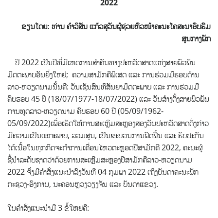
2022
ຂຽນໂດຍ: ທ່ານ ຄຳວິສັນ ແກ້ວສຸວັນຜູ້ຊ່ວຍຫົວໜ້າຄະນະໂຄສະນາອົບຮົມ
ສູນກາງພັກ
ປີ 2022 ເປັນປີທີ່ມີເຫດການສຳຄັນທາງປະຫວັດສາດແຫ່ງສາຍພົວພັນ
ມິດຕະພາບອັນຍິ່ງໃຫຍ່;
ຄວາມສາມັກຄີພິເສດ ແລະ ການຮ່ວມມືຮອບດ້ານ
ລາວ-ຫວຽດນາມນັ້ນຄື: ວັນເຊັນສົນທິສັນຍາມິດຕະພາບ ແລະ ການຮ່ວມມື
ຄົບຮອບ 45 ປີ (18/07/1977-18/07/2022) ແລະ ວັນສ້າງຕັ້ງສາຍພົວພັນ
ການທູດລາວ-ຫວຽດນາມ ຄົບຮອບ 60 ປີ (05/09/1962-
05/09/2022)ເພື່ອເຮັດໃຫ້ການສະເຫຼີມສະຫຼອງສອງວັນປະຫວັດສາດດັ່ງກ່າວ
ມີຄວາມເປັນເອກະພາບ, ລວມສູນ, ເປັນຂະບວນການຟົດຟື້ນ ແລະ ຮັບປະກັນ
ໄດ້ເນື້ອໃນທຸກກິດຈະກຳການເຄື່ອນໄຫວຕະຫຼອດປີສາມັກຄີ 2022, ຄະນະຜູ້
ຊີ້ນຳລະດັບຊາດວ່າດ້ວຍການສະເຫຼີມສະຫຼອງປີສາມັກຄີລາວ-ຫວຽດນາມ
2022 ຈຶ່ງມີຄຳສັ່ງແນະນຳລົງວັນທີ 04 ກຸມພາ 2022 ເຖິງບັນດາຄະນະພັກ
ກະຊວງ-ອົງການ, ນະຄອນຫຼວງວຽງຈັນ ແລະ ບັນດາແຂວງ.
ໃນຄຳສັ່ງແນະນຳມີ 3 ຂໍ້ໃຫຍ່ຄື: