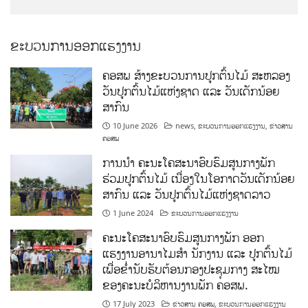
ຂະບວນການອອກແຮງງານ
ຄອສພ ສ້າງຂະບວນການປູກຕົ້ນໄມ້ ສະຫລອງ
ວັນປູກຕົ້ນໄມ້ແຫ່ງຊາດ ແລະ ວັນເດັກນ້ອຍ
ສາກົນ
10 June 2026
news
,
ຂະບວນການອອກແຮງງານ
,
ຂ່າວສານ
ຄອສພ
ການນໍາ ຄະນະໂຄສະນາອົບຮົມສູນກາງພັກ
ຮ່ວມປູກຕົ້ນໄມ້ ເນື່ອງໃນໂອກາດວັນເດັກນ້ອຍ
ສາກົນ ແລະ ວັນປູກຕົ້ນໄມ້ແຫ່ງຊາດລາວ
1 June 2024
ຂະບວນການອອກແຮງງານ
ຄະນະໂຄສະນາອົບຮົມສູນກາງພັກ ອອກ
ແຮງງານອານາໄມສໍາ ນັກງານ ແລະ ປູກຕົ້ນໄມ້
ເພື່ອຂໍ່ານັບຮັບຕ້ອນກອງປະຊຸມກາງ ສະໄໝ
ຂອງຄະນະບໍລິຫານງານພັກ ຄອສພ.
17 July 2023
ຂ່າວສານ ຄອສພ
,
ຂະບວນການອອກແຮງງານ