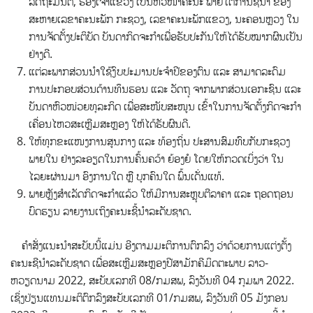
ລັດຖະມົນຕີ, ຮອງເຈົ້າແຂວງ ເປັນຫົວໜ້າຄະນະ ພາຍໃຕ້ການຊີ້ນໍາ ຂອງ
ສະຫາຍເລຂາຄະນະພັກ ກະຊວງ, ເລຂາຄະນະພັກແຂວງ, ນະຄອນຫຼວງ ໃນ
ການຈັດຕັ້ງປະຕິບັດ ບັນດາກິດຈະກໍາເພື່ອຮັບປະກັນໃຫ້ໄດ້ຮັບໝາກຜົນເປັນ
ຢ່າງດີ.
ແຕ່ລະພາກສ່ວນນໍາໃຊ້ງົບປະມານປະຈຳປີຂອງຕົນ ແລະ ສາມາດລະດົມ
ການປະກອບສ່ວນດ້ານທຶນຮອນ ແລະ ວັດຖຸ ຈາກພາກສ່ວນເອກະຊົນ ແລະ
ບັນດາຫົວໜ່ວຍທຸລະກິດ ເພື່ອສະໜັບສະໜູນ ເຂົ້າໃນການຈັດຕັ້ງກິດຈະກໍາ
ເຄື່ອນໄຫວສະເຫຼີມສະຫຼອງ ໃຫ້ໄດ້ຮັບຜົນດີ.
ໃຫ້ທຸກຂະແໜງການສູນກາງ ແລະ ທ້ອງຖິ່ນ ປະສານສົມທົບກັບກະຊວງ
ພາຍໃນ ຢ່າງລະອຽດໃນການຄົ້ນຄວ້າ ຍ້ອງຍໍ ໂດຍໃຫ້ກວດເບິ່ງວ່າ ໃນ
ໄລຍະຜ່ານມາ ອົງການໃດ ຫຼື ບຸກຄົນໃດ ພົ້ນເດັ່ນແທ້.
ພາຍຫຼັງສໍາເລັດກິດຈະກໍາແລ້ວ ໃຫ້ມີການສະຫຼຸບຕີລາຄາ ແລະ ຖອດຖອນ
ບົດຮຽນ ລາຍງານເຖິງຄະນະຊີ້ນໍາລະດັບຊາດ.
ຄໍາສັ່ງແນະນໍາສະບັບນີ້ແມ່ນ ອີງຕາມມະຕິການຕົກລົງ ວ່າດ້ວຍການແຕ່ງຕັ້ງ
ຄະນະຊີນໍາລະດັບຊາດ ເພື່ອສະເຫຼີມສະຫຼອງປີສາມັກຄີມິດຕະພາບ ລາວ-
ຫວຽດນາມ 2022, ສະບັບເລກທີ 08/ກມສພ, ລົງວັນທີ 04 ກຸມພາ 2022.
ເຊິ່ງປ່ຽນແທນມະຕິຕົກລົງສະບັບເລກທີ 01/ກມສພ, ລົງວັນທີ 05 ມັງກອນ