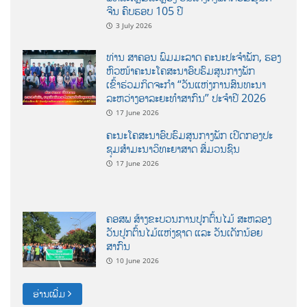
ຈີນ ຄົບຮອບ 105 ປີ
3 July 2026
ທ່ານ ສາຄອນ ພົມມະລາດ ຄະນະປະຈໍາພັກ, ຮອງ
ຫົວໜ້າຄະນະໂຄສະນາອົບຮົມສູນກາງພັກ
ເຂົ້າຮ່ວມກິດຈະກຳ “ວັນແຫ່ງການສົນທະນາ
ລະຫວ່າງອາລະຍະທຳສາກົນ” ປະຈຳປີ 2026
17 June 2026
ຄະນະໂຄສະນາອົບຮົມສູນກາງພັກ ເປີດກອງປະ
ຊຸມສຳມະນາວິທະຍາສາດ ສຶ່ມວນຊົນ
17 June 2026
ຄອສພ ສ້າງຂະບວນການປູກຕົ້ນໄມ້ ສະຫລອງ
ວັນປູກຕົ້ນໄມ້ແຫ່ງຊາດ ແລະ ວັນເດັກນ້ອຍ
ສາກົນ
10 June 2026
ອ່ານເພີ່ມ