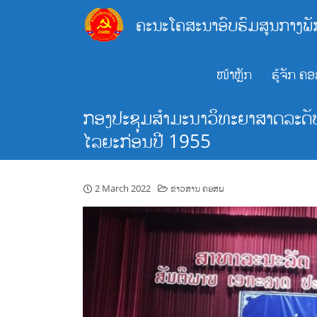
Skip
ຄະນະໂຄສະນາອົບຮົມສູນກາງພັ
to
content
ໜ້າຫຼັກ
ຮູ້ຈັກ ຄ
ກອງປະຊຸມສຳມະນາວິທະຍາສາດລະດັບຊ
ໄລຍະກ່ອນປີ 1955
2 March 2022
ຂ່າວສານ ຄອສພ