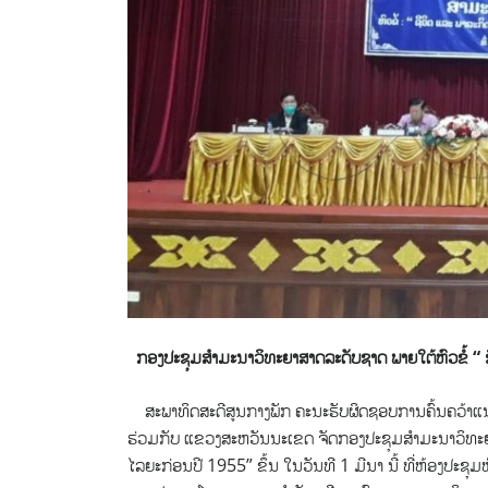
ກອງປະຊຸມສຳມະນາວິທະຍາສາດລະດັບຊາດ ພາຍໃຕ້ຫົວຂໍ້ “
ສະພາທິດສະດີສູນກາງພັກ ຄະນະຮັບຜິດຊອບການຄົ້ນຄວ້າແ
ຮ່ວມກັບ ແຂວງສະຫວັນນະເຂດ ຈັດກອງປະຊຸມສຳມະນາວິທະຍາ
ໄລຍະກ່ອນປີ 1955” ຂຶ້ນ ໃນວັນທີ 1 ມີນາ ນີ້ ທີ່ຫ້ອງປ