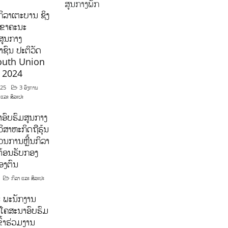
ສູນກາງພັກ
ິລາເຕະບານ ຊິງ
ລຂາຄະນະ
ສູນກາງ
ຊົນ ປະຕິວັດ
outh Union
ີ 2024
025
3 ອົງການ
 ແລະ ສິລະປະ
ອົບຮົມສູນກາງ
ິສາຫະກິດຖືຮຸ້ນ
ນການຫຼີ້ນກິລາ
ຕ້ອນຮັບກອງ
ອງຕົນ
ກິລາ ແລະ ສິລະປະ
 ພະນັກງານ
ໂຄສະນາອົບຮົມ
ົ້າຮ່ວມງານ