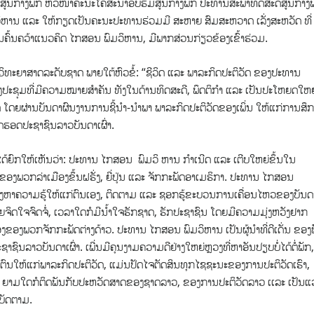
ນສູນກາງພັກ ຫົວໜ້າຄະນະໂຄສະນາອົບຮົມສູນກາງພັກ ປະທານສະພາທິດສະດີສູນກາງພ
ຫານ ແລະ ໃຫ້ກຽດເປັນຄະນະປະທານຮ່ວມມີ ສະຫາຍ ສົມສະຫວາດ ເລັ່ງສະຫວັດ ທີ່
ຄົ້ນຄວ້າແນວຄິດ ໄກສອນ ພົມວິຫານ, ມີພາກສ່ວນກ່ຽວຂ້ອງເຂົ້າຮ່ວມ.
ິທະຍາສາດລະດັບຊາດ ພາຍໃຕ້ຫົວຂໍ້: “ຊີວິດ ແລະ ພາລະກິດປະຕິວັດ ຂອງປະທານ
ງປະຊຸມທີ່ມີຄວາມໝາຍສຳຄັນ ທັງໃນດ້ານທິດສະດີ, ພຶດຕິກຳ ແລະ ເປັນປະໂຫຍດໃຫຍ
ໂດຍຜ່ານບັນດາຜົນງານການຊີ້ນຳ-ນຳພາ ພາລະກິດປະຕິວັດຂອງເພິ່ນ ໃຫ້ແກ່ການສຶ
ດຮອດປະຊາຊົນລາວບັນດາເຜົ່າ.
ຍົກໃຫ້ເຫັນວ່າ: ປະທານ ໄກສອນ ພົມວິ ຫານ ກໍາເນີດ ແລະ ເຕີບໃຫຍ່ຂຶ້ນໃນ
ຂອງພວກລ່າເມືອງຂຶ້ນຝຣັ່ງ, ຍີ່ປຸ່ນ ແລະ ຈັກກະພັດອາເມຣິກາ. ປະທານ ໄກສອນ
ວງຫາຄວາມຮູ້ໃຫ້ແກ່ຕົນເອງ, ຕິດຕາມ ແລະ ຊອກຮູ້ຂະບວນການເຄື່ອນໄຫວຂອງບັນດ
 ດ້ວຍຈິດໃຈຈົດຈໍ່, ເວລາໃດກໍມີນໍ້າໃຈຮັກຊາດ, ຮັກປະຊາຊົນ ໂດຍມີຄວາມມຸ່ງຫວັງຢາກ
ອງພວກຈັກກະພັດຕ່າງດ້າວ. ປະທານ ໄກສອນ ພົມວິຫານ ເປັນຜູ້ນຳທີ່ດີເດັ່ນ ຂອງ
ປະຊາຊົນລາວບັນດາເຜົ່າ. ເພີ່ນມີຄຸນງາມຄວາມດີຢ່າງໃຫຍ່ຫຼວງທີ່ຫາອັນປຽບບໍ່ໄດ້ຕໍ່ພັກ, 
ອງຕົນໃຫ້ແກ່ພາລະກິດປະຕິວັດ, ແມ່ນປັດໄຈຕັດສິນທຸກໄຊຊະນະຂອງການປະຕິວັດເຮົາ,
ນ ຍາມໃດກໍຕິດພັນກັບປະຫວັດສາດຂອງຊາດລາວ, ຂອງການປະຕິວັດລາວ ເເລະ ເປັນແ
ບັດຕາມ.