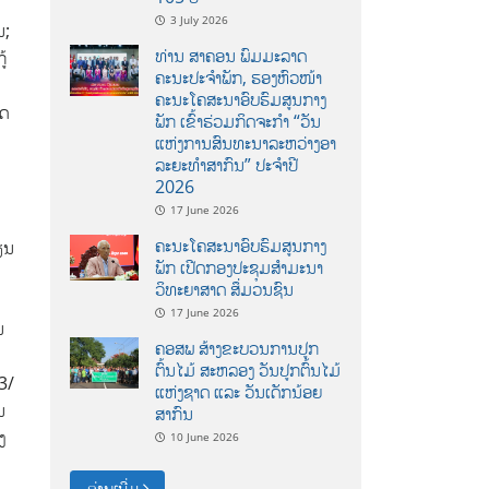
3 July 2026
ນ;
ທ່ານ ສາຄອນ ພົມມະລາດ
້
ຄະນະປະຈໍາພັກ, ຮອງຫົວໜ້າ
ຄະນະໂຄສະນາອົບຮົມສູນກາງ
ິດ
ພັກ ເຂົ້າຮ່ວມກິດຈະກຳ “ວັນ
ແຫ່ງການສົນທະນາລະຫວ່າງອາ
ລະຍະທຳສາກົນ” ປະຈຳປີ
2026
17 June 2026
ຄະນະໂຄສະນາອົບຮົມສູນກາງ
ຮຽນ
ພັກ ເປີດກອງປະຊຸມສຳມະນາ
ວິທະຍາສາດ ສຶ່ມວນຊົນ
17 June 2026
ນ
ຄອສພ ສ້າງຂະບວນການປູກ
ຕົ້ນໄມ້ ສະຫລອງ ວັນປູກຕົ້ນໄມ້
3/
ແຫ່ງຊາດ ແລະ ວັນເດັກນ້ອຍ
ນ
ສາກົນ
ງ
10 June 2026
ອ່ານເພີ່ມ