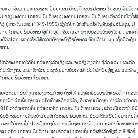
ສະພາບແວດລ້ອມ ຂອງແຂວງສະຫວັນນະເຂດ ບ້ານເກີດຂອງ ປະທານ ໄກສອນ ພົມວິຫາ
 ຂອງ ປະທານ ໄກສອນ ພົມວິຫານ; ປະທານ ໄກສອນ ພົມວິຫານ ກ້າວເປັນນັກຕໍ່ສູ້ກູ
 ຢູ່ລາວໃນໄລຍະ (1949-1955) ຊຶ່ງໄດ້ຍົກໃຫ້ເຫັນເນື້ອໃນອັນອຸດົມສົມບູນ, ມີ
ະທານ ໄກສອນ ພົມວິຫານ ຜູ້ທີ່ໄດ້ອຸທິດຊີວິດ ແລະ ປະກອບສ່ວນອັນຍິ່ງໃຫຍ່ ຕໍ່ພາລະກ
ວັດໂລກ. ພວກເຮົາມີສິດເອກອ້າງທະນົງໃຈຕໍ່ທາດແທ້ອັນດີງາມ, ມູນເຊື້ອວິລະຊົນ
ິຫານ.
່ນັກວິທະຍາສາດໄດ້ຄົ້ນຄວ້າຢ່າງເລິກເຊິ່ງ ແລະ ຈະແຈ້ງ ກ່ຽວກັບຊີວິດ ແລະ ພາລະກິດ
ະນັກງານ, ສະມາຊິກພັກ, ປະຊາຊົນລາວບັນດາເຜົ່າ ສືບຕໍ່ຝຶກຝົນຫຼໍ່ຫຼອມ ແລະຮ່ຳ
ໄກສອນ ພົມວິຫານ ໃນຕໍ່ໜ້າ.
່ານມາ ນັບຕັ້ງແຕ່ກອງປະຊຸມໃຫຍ່ ຄັ້ງທີ X ຂອງພັກຮັບຮອງເອົາແນວຄິດ ໄກສອ
າມຂອງພັກ ເປັນພື້ນຖານແນວຄິດທິດສະດີຂອງພັກ, ກົມການເມືອງສູນກາງພັກ ໄດ້ອອກ
 2018 ວ່າດ້ວຍການຄົ້ນຄວ້າແນວຄິດ ໄກສອນ ພົມວິຫານ ແລະ ມະຕິສະບັບເລກທີ 06
ະຮັບຜິດຊອບການຄົ້ນຄວ້າແນວຄິດໄກສອນ ພົມວິຫານ. ນັບແຕ່ນັ້ນເປັນຕົ້ນມາການຄົ້
ບົບ ພາຍໃຕ້ການຊີ້ນຳໂດຍກົງຂອງກົມການເມືອງສູນກາງພັກ, ຄະນະເລຂາທິການສູນກາ
້າແນວຄິດ ໄກສອນ ພົມວິຫານ ສາມາດດຳເນີນການຄົ້ນຄວ້າສຳເລັດທັງໝົດ 8 ຫົວຂໍ້