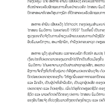
ກອງປະຊຸມ ໂດຍ ສະຫາຍ ຄໍາພັນ ເຜີຍຍະວົງ ຄະນະເລຂາທິກາ
ຫົວໜ້າຄະນະຮັບຜິດຊອບການຄົ້ນຄວ້າແນວຄິດ ໄກສອນ ພົມວິ
ປຶກສາສະພາທິດສະດີສູນກາງພັກ ທີ່ປຶກສາຄະນະຮັບຜິດຊອບການ
ສະຫາຍ ຄໍາພັນ ເຜີຍຍະວົງ ໄດ້ກ່າວວ່າ: ກອງປະຊຸມສຳມະນາວ
ໄກສອນ ພົມວິຫານ ໄລຍະກ່ອນປີ 1955” ໃນເທື່ອນີ້ ເປັນກອ
ຫຼວງແທດຕົວຈິງໃນການຮ່ຳຮຽນເອົາແບບແຜນການດຳລົງຊີວິດ 
ອົບຮົມພະນັກງານ, ສະມາຊິກພັກ, ກຳລັງປະກອບອາວຸດ ຕະຫຼອ
ສະຫາຍ ພູວົງ ອຸ່ນຄຳແສນ ເລຂາຄະນະພັກ ຫົວໜ້າ ສມປຊ ໄດ້
ເງື່ອນໄຂທີ່ປະເທດລາວຂອງພວກເຮົາໄດ້ຕົກເປັນຫົວເມືອງຂຶ້ນ 
ພົມວິຫານ ໄດ້ພະຍາຍາມບຸກບືນຜ່ານຜ່າທຸກອຸປະສັກ, ສະແຫ
ອົງການຈັດຕັ້ງທີ່ເກີດຂຶ້ນຢູ່ລາວ ກໍຄືຢູ່ສາມປະເທດອິນດູຈີນ
ປົດປ່ອຍປະເທດຊາດຂອງຕົນ ໃຫ້ຫຼຸດພົ້ນອອກຈາກແອກປົກຄອງຂ
ແລະ ລັດເຮົາ, ເປັນຜູ້ນຳທີ່ເຄົາລົບຮັກ, ເປັນລູກຜູ້ປະເສີດ ຂອງ
ປະເທດຊາດ ແລະ ຕໍ່ປະຊາຊົນ. ເພິ່ນໄດ້ອຸທິດຕະຫຼອດຊີວິດ ຂ
ຊີວິດ ແລະ ພາລະກິດປະຕິວັດຂອງ ປະທານ ໄກສອນ ພົມວິຫາ
ແຍງອັນໃສແຈ້ງ ທີ່ປວງຊົນລາວທັງຊາດຕ້ອງຮ່ຳຮຽນ ແລະ ປະຕິ