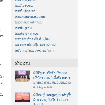
ັກ
ເພສກົມອົບຮົມ
ເພສກົມໂຄສະນາ
ເພສວາລະສານອະລຸນໃໝ່
ເພສວາລະສານໂຄສະນາ
ເພສຫ້ອງການ
່
ເພສຫ້ອງການ ສພທ
ກສາ
ເອກະສານສຶກສາອົບຮົມ(ໃໝ່)
ເອກະສານເຊື່ອມຊືມ ແລະ ເຜີຍແຜ່
ເອກະສານໂຄສະນາ-ປາຖະກະຖາ
ຂ່າວສານ
າ
ພິທີລົງນາມບົດບັນທຶກຄວາມ
ພັກ
ເຂົ້າໃຈຮ່ວມມື ເພື່ອພັດທະນາ
ບຸກຄະລາກອນສື່ມວນຊົນລາວ
ຕໍ່
5 August 2026
ວ່ນ
ພິທີສະເຫຼີມສະຫຼອງ ວັນສ້າງຕັ້ງ
ພັກກອມມູນິດຈີນ ຄົບຮອບ
105 ປີ