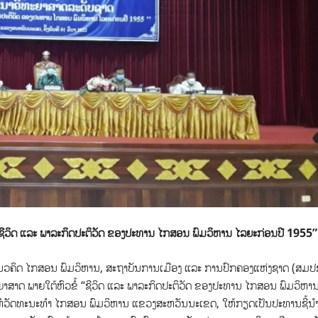
 ຊີວິດ ແລະ ພາລະກິດປະຕິວັດ ຂອງປະທານ ໄກສອນ ພົມວິຫານ ໄລຍະກ່ອນປີ 1955
ນວຄິດ ໄກສອນ ພົມວິຫານ, ສະຖາບັນການເມືອງ ແລະ ການປົກຄອງແຫ່ງຊາດ (ສມປ
ສາດ ພາຍໃຕ້ຫົວຂໍ້ “ຊີວິດ ແລະ ພາລະກິດປະຕິວັດ ຂອງປະທານ ໄກສອນ ພົມວິຫາ
ະຊຸມຫໍວັດທະນະທຳ ໄກສອນ ພົມວິຫານ ແຂວງສະຫວັນນະເຂດ, ໃຫ້ກຽດເປັນປະທານຊີ້ນ