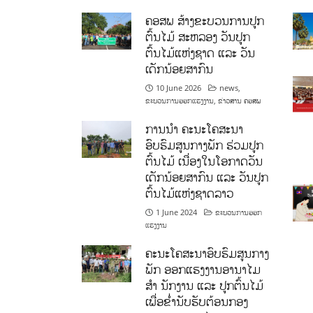
ຄອສພ ສ້າງຂະບວນການປູກ
ຕົ້ນໄມ້ ສະຫລອງ ວັນປູກ
ຕົ້ນໄມ້ແຫ່ງຊາດ ແລະ ວັນ
ເດັກນ້ອຍສາກົນ
10 June 2026
news
,
ຂະບວນການອອກແຮງງານ
,
ຂ່າວສານ ຄອສພ
ການນໍາ ຄະນະໂຄສະນາ
ອົບຮົມສູນກາງພັກ ຮ່ວມປູກ
ຕົ້ນໄມ້ ເນື່ອງໃນໂອກາດວັນ
ເດັກນ້ອຍສາກົນ ແລະ ວັນປູກ
ຕົ້ນໄມ້ແຫ່ງຊາດລາວ
1 June 2024
ຂະບວນການອອກ
ແຮງງານ
ຄະນະໂຄສະນາອົບຮົມສູນກາງ
ພັກ ອອກແຮງງານອານາໄມ
ສໍາ ນັກງານ ແລະ ປູກຕົ້ນໄມ້
ເພື່ອຂໍ່ານັບຮັບຕ້ອນກອງ