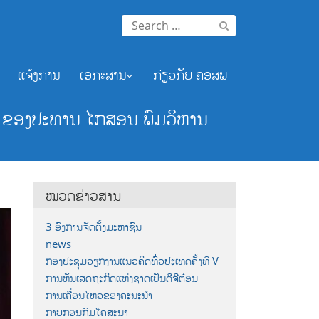
Search
for:
ແຈ້ງການ
ເອກະສານ
ກ່ຽວກັບ ຄອສພ
ັດ ຂອງປະທານ ໄກສອນ ພົມວິຫານ
ໝວດຂ່າວສານ
3 ອົງການຈັດຕັ້ງມະຫາຊົນ
news
ກອງປະຊຸມວຽກງານແນວຄິດທົ່ວປະເທດຄັ້ງທີ V
ການຫັນເສດຖະກິດແຫ່ງຊາດເປັນດີຈີຕ໋ອນ
ການເຄື່ອນໄຫວຂອງຄະນະນຳ
ກາບກອນກົມໂຄສະນາ