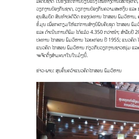
ລະດັບຊາດ ໃນຂົງເຂດການປ່ຽນແປງໃໝ່ທາງດ້ານເສດຖະກິດ, 
ວຽກງານປ້ອງກັນຊາດ, ວຽກງານປ້ອງກັນຄວາມສະຫງົບ ແລະ ກ
ຄຸນສົມບັດ ສິນທຳປະຕິວັດ ຂອງປະທານ ໄກສອນ ພົມວິຫານ, ຄ
ຂໍ້ມູນ ເພື່ອກະກຽມໃຫ້ແກ່ການສ້າງນິພົນຄົບຊຸດ ໄກສອນ ພົ
ແລະ ດຳເນີນການຕີພິມ ໄດ້ແລ້ວ 4.350 ກວ່າໜ້າ; ສຳລັບປີ 2
ປະທານ ໄກສອນ ພົມວິຫານ ໄລຍະກ່ອນ ປີ 1955; ແນວຄິດ ໄກສ
ແນວຄິດ ໄກສອນ ພົມວິຫານ ກ່ຽວກັບວຽກງານຊາວໜຸ່ມ ແລະ ແນ
ຈະຈັດຕັ້ງສຳມະນາໃນໃນມໍ່ໆນີ້.
ຂ່າວ-ພາບ: ສູນຄົ້ນຄວ້າແນວຄິດໄກສອນ ພົມວິຫານ