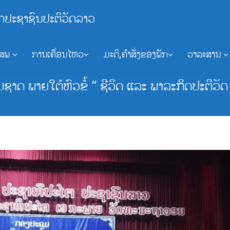
ກປະຊາຊົນປະຕິວັດລາວ
ອສພ
ການເຄື່ອນໄຫວ
ມະຕິ,ຄຳສັ່ງຂອງພັກ
ວາລະສານ
າດ ພາຍໃຕ້ຫົວຂໍ້ “ ຊີວິດ ແລະ ພາລະກິດປະຕິວ