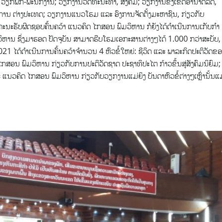
ວຽກພັກ-ພະນັກງານ; ວຽກງານວັດທະນະທຳ, ສັງຄົມ; ວຽກງານຂົງເຂດອຳນາດລັດ,
ານ ຕ່າງປະເທດ; ວຽກງານແນວໂຮມ ແລະ ອົງການຈັດຕັ້ງມະຫາຊົນ, ກ່ຽວກັບ
ະນະຮັບຜິດຊອບຄົ້ນຄວ້າ ແນວຄິດ ໄກສອນ ພົມວິຫານ ກໍຍັງໄດ້ດຳເນີນການເກັບກຳ
ມວິຫານ ຊຶ່ງມາຮອດ ປັດຈຸບັນ ສາມາດຮີບໂຮມເອກະສານຕ່າງໆໄດ້ 1.000 ກວ່າສະບັບ,
021 ໄດ້ດຳເນີນການຄົ້ນຄວ້າຈຳນວນ 4 ຫົວຂໍ້ໃຫຍ່: ຊີວິດ ແລະ ພາລະກິດປະຕິວັດຂອ
ອນ ພົມວິຫານ ກ່ຽວກັບການປະຕິວັດຊາດ ປະຊາທິປະໄຕ ກ້າວຂຶ້ນສູ່ສັງຄົມນິຍົມ;
ວຄິດ ໄກສອນ ພົມວິຫານ ກ່ຽວກັບວຽກງານແມ່ຍິງ ບັນດາຫົວຂໍ້ຕ່າງໆເຫຼົ່ານັ້ນແ