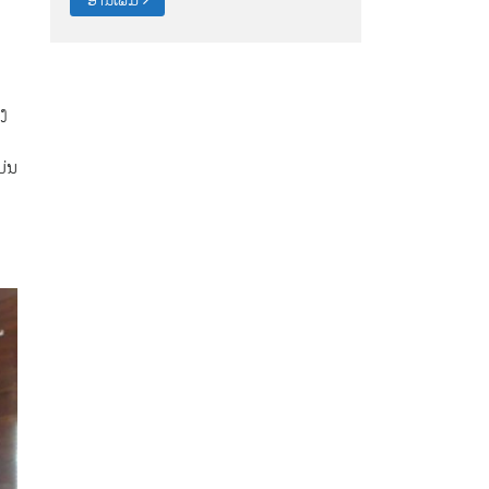
ງ
ມ່ນ