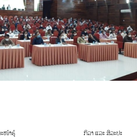
ະໜ້າຮູ້
ກິລາ ແລະ ສິລະປະ