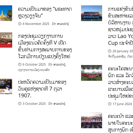
ຄວາມເປັນມາຂອງ “ພຣະທາດ
ການແຂ່ງຂັນກ
ຫຼວງວຽງຈັນ”
ຂັນສະຫາຍເ
ບໍລິຫານງານ 
4 November 2025
ສາລະໜ້າຮູ້
ຊາວໜຸ່ມປະຊາ
ກອງປະຊຸມວຽກງານການ
ລາວ Lao Y
ເມືອງແນວຄິດຄັ້ງທີ V ເປີດ
Cup ປະຈຳປ
ຂຶ້ນທ່າມກາງສະພາບການຂອງ
20 January 2
ໂລກມີການປ່ຽນແປງຄັ້ງໃຫຍ່
ຈັດຕັ້ງມະຫາຊົນ
,
ກິລາ
6 October 2025
ສາລະໜ້າຮູ້
,
ຄະນະໂຄສະນາ
ວຽກງານການເມືອງ-ແນວຄິດ
ພັກ ແລະ ລັດວ
ປະຫວັດຄວາມເປັນມາຂອງ
ລາວສ້າງຂະບວ
ວັນຄູແຫ່ງຊາດທີ 7 ຕຸລາ
ເຕະບານເພື່ອ
1907.
ປະຊຸມໃຫຍ່ຂ
3 October 2025
ສາລະໜ້າຮູ້
17 June 2024
ຄະນະນຳ ແລະ
ພາຍໃນຄະນະ
ສູນກາງພັກ ເຂ