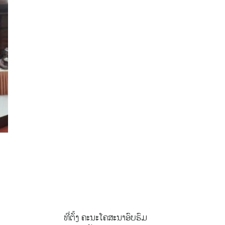
ທີ່ຕັ້ງ ຄະນະໂຄສະນາອົບຮົມ