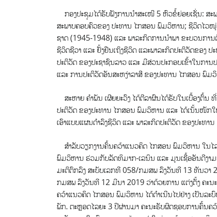
ກອງປະຊຸມໄດ້ຮັບຟັງການນຳສະເໜີ 5 ຫົວຂໍ້ຍ່ອຍເຊັ່ນ: 
ສະພາບຄອບຄົວຂອງ ປະທານ ໄກສອນ ພົມວິຫານ; ຊີວິດໄວໜຸ່ມ
ຊາດ (1945-1948) ແລະ ພາລະກິດການນໍາພາ ຂະບວນການຕໍ່ສູ້
ຊີວິດຊີວາ ແລະ ຢັ້ງຢືນເຖິງຊີວິດ ແລະພາລະກິດປະຕິວັດຂອງ ປ
ປະຕິວັດ ຂອງປະຊາຊົນລາວ ແລະ ມີສ່ວນປະກອບເຂົ້າໃນການປະຕິ
ແລະ ການປະຕິວັດອັນສະຫງ່າລາສີ ຂອງປະທານ ໄກສອນ ພົມວ
ສະຫາຍ ຄໍາພັນ ເຜີຍຍະວົງ ໄດ້ຕີລາຜົນໄດ້ຮັບໃນເບື້ອງຕົ້ນ ທີ
ປະຕິວັດ ຂອງປະທານ ໄກສອນ ພົມວິຫານ ແລະ ໄດ້ເນັ້ນໜັກໃຫ້ພ
ເອົາແບບແຜນດຳລົງຊີວິດ ແລະ ພາລະກິດປະຕິວັດ ຂອງປະທານ 
ສຳລັບວຽກງານຄົ້ນຄວ້າແນວຄິດ ໄກສອນ ພົມວິຫານ ໃນໄລຍະຜ
ພົມວິຫານ ຮ່ວມກັບລັດທິມາກ-ເລນິນ ແລະ ມູນເຊື້ອອັນດີງ
ມະຕິຕົກລົງ ສະບັບເລກທີ 058/ກມສພ ລົງວັນທີ 13 ທັນວາ
ກມສພ ລົງວັນທີ 12 ມີນາ 2019 ວ່າດ້ວຍການ ແຕ່ງຕັ້ງ ຄະນ
ຄວ້າແນວຄິດ ໄກສອນ ພົມວິຫານ ໄດ້ດຳເນີນໄປຢ່າງ ເປັນລະ
ພັກ. ຕະຫຼອດໄລຍະ 3 ປີຜ່ານມາ ຄະນະຮັບຜິດຊອບການຄົ້ນຄວ