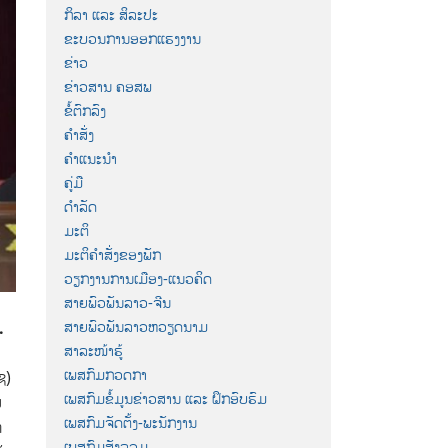
ກິລາ ແລະ ສິລະປະ
ຂະບວນການອອກແຮງງານ
ຂ່າວ
ຂ່າວສານ ຄອສພ
ຂໍ້ຕົກລົງ
ຄຳສັ່ງ
ຄຳແນະນຳ
ຄູ່ມື
ດຳລັດ
ມະຕິ
ມະຕິຄຳສັ່ງຂອງພັກ
ວຽກງານການເມືອງ-ແນວຄິດ
ສາຍພົວພັນລາວ-ຈີນ
ສາຍພົວພັນລາວຫວຽດນາມ
”.
ສາລະໜ້າຮູ້
ເພສກົມກວດກາ
ຊ)
ເພສກົມຂໍ້ມູນຂ່າວສານ ແລະ ຝຶກອົບຮົມ
ນ
ເພສກົມຈັດຕັ້ງ-ພະນັກງານ
ຳ
ເພສກົມສັງລວມ