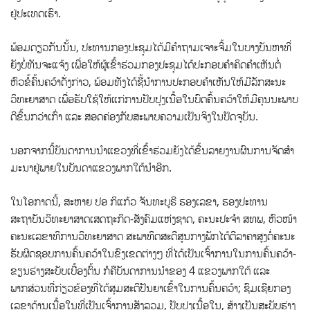
ຢູ່​ປະ​ເທດ​ເຮົາ.
ພ້ອມ​ດຽວ​ກັນ​ນັ້ນ, ປະທານກອງປະຊຸມໄດ້ມີຄໍາຖາມເຈາະຈີ້ມໃນບາງບັນຫາທີ່
ຍັງບໍ່ທັນຈະ​ແຈ້ງ ເພື່ອໃຫ້ຜູ້ເຂົ້າຮ່ວມກອງປະຊຸມໄດ້ປະກອບຄຳຄິດຄຳເຫັນຕໍ່
ຫົວຂໍ້ຄົ້ນຄວ້າດັ່ງກ່າວ, ພ້ອມທັງໄດ້ຊີ້ນຳການປະກອບຄຳເຫັນໃຫ້ມີລັກສະນະ
ວິທະຍາສາດ ເພື່ອຮັບໃຊ້ໃຫ້ແກ່ການປັບປຸງເນື້ອໃນບົດຄົ້ນຄວ້າໃຫ້ມີຄຸນນະພາບ
ດີຂຶ້ນກວ່າເກົ່າ ແລະ ສອດຄ່ອງກັບສະພາບຄວາມເປັນຈິງໃນປັດຈຸບັນ.
ນອກຈາກນີ້ບັນດາການນຳແຂວງທີ່ເຂົ້າຮ່ວມຍັງໄດ້ຂື້ນລາຍງານຜົນການຈັດສຳ
ມະນາຢູ່ພາຍໃນບັນດາແຂວງພາກໃຕ້ນຳອີກ.
ໃນໂອກາດນີ້, ສະຫາຍ ປອ ກິແກ້ວ ຈັນທະບູຣີ ຮອງເລຂາ, ຮອງປະທານ
ສະຖາບັນວິທະຍາສາດເສດຖະກິດ-ສັງຄົມແຫ່ງຊາດ, ຄະນະປະຈຳ ສທພ, ຫົວໜ້າ
ຄະນະເລຂາທິການວິທະຍາສາດ ສະພາທິດສະດີສູນກາງພັກໄດ້ຕີລາຄາສູງຕໍ່ຄະນະ
ຮັບ​ຜິດ​ຊອບ​ການ​ຄົ້ນ​ຄວ້າ​ໃນ​ຂົງ​ເຂດ​ຕ່າງໆ​ ທີ່​ໄດ້​ເປັນ​ເຈົ້າ​ການ​ໃນ​ການ​ຄົ້ນ​ຄວ້າ-
ຂຽນ​ຮ່າງ​ສະ​ບັບ​ເບື້ອງ​ຕົ້ນ ກໍ​ຄື​ບັນ​ດາ​ການນຳຂອງ 4 ແຂວງພາກໃຕ້ ແລະ
ພາກສ່ວນ​ທີ່ກ່ຽວ​ຂ້ອງ​ທີ່​ໄດ້​ສຸມ​ສະ​ຕິ​ປັນ​ຍາເຂົ້າ​ໃນ​ການ​ຄົ້ນ​ຄວ້າ; ຊົມ​ເຊີຍກອງ​
ເລ​ຂາ​ດ້ານ​ເນື້ອ​ໃນທີ່ເປັນເຈົ້າການສັງ​ລວມ​, ປັບ​ປຸງເນື້ອ​ໃນ, ​ສ້າງ​ເປັນ​ສະ​ບັບຮ່າງ