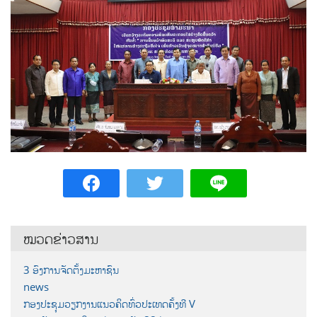
ໝວດຂ່າວສານ
3 ອົງການຈັດຕັ້ງມະຫາຊົນ
news
ກອງປະຊຸມວຽກງານແນວຄິດທົ່ວປະເທດຄັ້ງທີ V