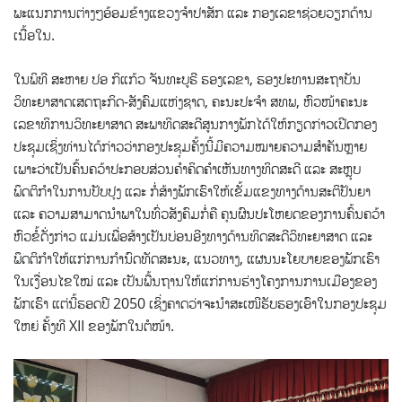
ພະແນກການຕ່າງໆອ້ອມຂ້າງແຂວງຈຳປາສັກ ແລະ ກອງ​ເລ​ຂາຊ່ວຍວຽກດ້ານ
ເນື້ອໃນ​.
ໃນພິທີ ສະຫາຍ ປອ ກິແກ້ວ ຈັນທະບູຣີ ຮອງເລຂາ, ຮອງປະທານສະຖາບັນ
ວິທະຍາສາດເສດຖະກິດ-ສັງຄົມແຫ່ງຊາດ, ຄະນະປະຈຳ ສທພ, ຫົວໜ້າຄະນະ
ເລຂາທິການວິທະຍາສາດ ສະພາທິດສະດີສູນກາງພັກໄດ້ໃຫ້ກຽດກ່າວເປີດກອງ
ປະຊຸມເຊິ່ງທ່ານໄດ້ກ່າວວ່າກອງປະຊຸມຄັ້ງນີ້ມີຄວາມໝາຍຄວາມສຳຄັນຫຼາຍ
ເພາະວ່າເປັນຄົ້ນຄວ້າປະກອບສ່ວນຄຳຄິດຄຳເຫັນທາງທິດສະດີ ແລະ ສະຫຼຸບ
ພຶດຕິກຳໃນການປັບປຸງ ແລະ ກໍ່ສ້າງພັກເຮົາໃຫ້ເຂັ້ມແຂງທາງດ້ານສະຕິປັນຍາ
ແລະ ຄວາມສາມາດນຳພາໃນທົ່ວສັງຄົມກໍ່ຄື ຄຸນຜົນປະໂຫຍດຂອງການຄົ້ນຄວ້າ
ຫົວຂໍ້ດັ່ງກ່າວ ແມ່ນເພື່ອສ້າງເປັນບ່ອນອີງທາງດ້ານທິດສະດີວິທະຍາສາດ ແລະ
ພຶດຕິກຳໃຫ້ແກ່ການກຳນົດທັດສະນະ, ແນວທາງ, ແຜນນະໂຍບາຍຂອງພັກເຮົາ
ໃນເງື່ອນໄຂໃໝ່ ແລະ ເປັນພື້ນຖານໃຫ້ແກ່ການຮ່າງໂຄງການການເມືອງຂອງ
ພັກເຮົາ ແຕ່ນີ້ຮອດປີ 2050 ເຊິ່ງຄາດວ່າຈະນຳສະເໜີຮັບຮອງເອົາໃນກອງປະຊຸມ
ໃຫຍ່ ຄັ້ງທີ XII ຂອງພັກໃນຕໍໜ້າ.