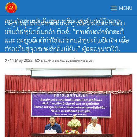
Skip
MENU
to
content
ຄະນະໂຄສະນາອົບຮົມສູນກາງພັກປະຊາຊົນປະຕິວັດລາວ
ກອງ​ປະ​ຊຸມ​ສຳ​ມະ​ນາ​ເປີດກວ້າງ ເພື່ອ​ລະ​ດົມ​ຄວາມ​ຄິດ​
ເຫັນ​ຕໍ່​ຮ່າງ​ບົດ​ຄົ້ນ​ຄວ້າ ຫົວ​ຂໍ້: “ການຄົ້ນຄວ້າທິດສະດີ
ແລະ ສະຫຼຸບພຶດຕິກຳໃຫ້ແກ່ການສ້າງປະຖົມປັດໄຈ ເພື່ອ
ກ້າວເດີນສູ່ຈຸດໝາຍສັງຄົມນິຍົມ” ຢູ່ແຂວງພາກໃຕ້.
11 May 2022
ຂ່າວສານ ຄອສພ
,
ເພສຫ້ອງການ ສພທ