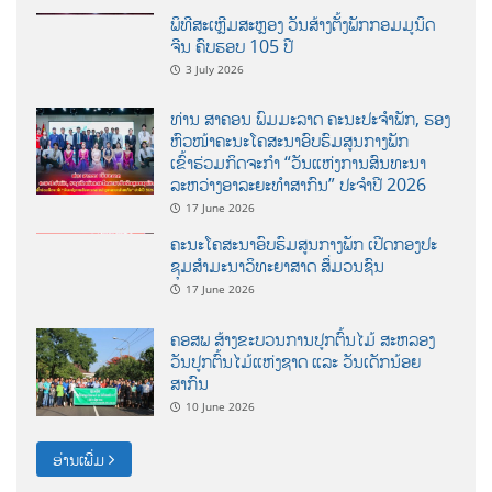
ພິທີສະເຫຼີມສະຫຼອງ ວັນສ້າງຕັ້ງພັກກອມມູນິດ
ຈີນ ຄົບຮອບ 105 ປີ
3 July 2026
ທ່ານ ສາຄອນ ພົມມະລາດ ຄະນະປະຈໍາພັກ, ຮອງ
ຫົວໜ້າຄະນະໂຄສະນາອົບຮົມສູນກາງພັກ
ເຂົ້າຮ່ວມກິດຈະກຳ “ວັນແຫ່ງການສົນທະນາ
ລະຫວ່າງອາລະຍະທຳສາກົນ” ປະຈຳປີ 2026
17 June 2026
ຄະນະໂຄສະນາອົບຮົມສູນກາງພັກ ເປີດກອງປະ
ຊຸມສຳມະນາວິທະຍາສາດ ສຶ່ມວນຊົນ
17 June 2026
ຄອສພ ສ້າງຂະບວນການປູກຕົ້ນໄມ້ ສະຫລອງ
ວັນປູກຕົ້ນໄມ້ແຫ່ງຊາດ ແລະ ວັນເດັກນ້ອຍ
ສາກົນ
10 June 2026
ອ່ານເພີ່ມ