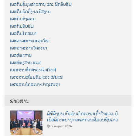
ເພສກົມຂໍ້ມູນຂ່າວສານ ແລະ ຝຶກອົບຮົມ
ເພສກົມຈັດຕັ້ງ-ພະນັກງານ
ເພສກົມສັງລວມ
ເພສກົມອົບຮົມ
ເພສກົມໂຄສະນາ
ເພສວາລະສານອະລຸນໃໝ່
ເພສວາລະສານໂຄສະນາ
ເພສຫ້ອງການ
ເພສຫ້ອງການ ສພທ
ເອກະສານສຶກສາອົບຮົມ(ໃໝ່)
ເອກະສານເຊື່ອມຊືມ ແລະ ເຜີຍແຜ່
ເອກະສານໂຄສະນາ-ປາຖະກະຖາ
ຂ່າວສານ
ພິທີລົງນາມບົດບັນທຶກຄວາມເຂົ້າໃຈຮ່ວມມື
ເພື່ອພັດທະນາບຸກຄະລາກອນສື່ມວນຊົນລາວ
5 August 2026