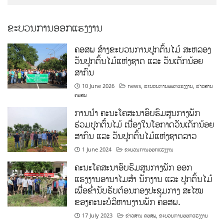
ຂະບວນການອອກແຮງງານ
ຄອສພ ສ້າງຂະບວນການປູກຕົ້ນໄມ້ ສະຫລອງ
ວັນປູກຕົ້ນໄມ້ແຫ່ງຊາດ ແລະ ວັນເດັກນ້ອຍ
ສາກົນ
10 June 2026
news
,
ຂະບວນການອອກແຮງງານ
,
ຂ່າວສານ
ຄອສພ
ການນໍາ ຄະນະໂຄສະນາອົບຮົມສູນກາງພັກ
ຮ່ວມປູກຕົ້ນໄມ້ ເນື່ອງໃນໂອກາດວັນເດັກນ້ອຍ
ສາກົນ ແລະ ວັນປູກຕົ້ນໄມ້ແຫ່ງຊາດລາວ
1 June 2024
ຂະບວນການອອກແຮງງານ
ຄະນະໂຄສະນາອົບຮົມສູນກາງພັກ ອອກ
ແຮງງານອານາໄມສໍາ ນັກງານ ແລະ ປູກຕົ້ນໄມ້
ເພື່ອຂໍ່ານັບຮັບຕ້ອນກອງປະຊຸມກາງ ສະໄໝ
ຂອງຄະນະບໍລິຫານງານພັກ ຄອສພ.
17 July 2023
ຂ່າວສານ ຄອສພ
,
ຂະບວນການອອກແຮງງານ