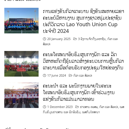
ການແຂ່ງຂັນກິລາເຕະບານ ຊິງຂັນສະຫາຍເລຂາ
ຄະນະບໍລິຫານງານ ສູນກາງຊາວໜຸ່ມປະຊາຊົນ
ປະຕິວັດລາວ Lao Youth Union Cup
ປະຈຳປີ 2024
20 January 2025
3 ອົງການຈັດຕັ້ງມະຫາຊົນ
,
ກິລາ ແລະ
ສິລະປະ
ຄະນະໂຄສະນາອົບຮົມສູນກາງພັກ ແລະ ລັດ
ວິສາຫະກິດຖືຮຸ້ນລາວສ້າງຂະບວນການຫຼີ້ນກິລາ
ເຕະບານເພື່ອຕ້ອນຮັບກອງປະຊຸມໃຫຍ່ຂອງຕົນ
17 June 2024
ກິລາ ແລະ ສິລະປະ
ຄະນະນຳ ແລະ ພະນັກງານພາຍໃນຄະນະ
ໂຄສະນາອົບຮົມສູນກາງພັກ ເຂົ້າຮ່ວມງານ
ແຂ່ງຂັນກິລາແລ່ນມາລາທອນ
1 December 2023
ຂ່າວສານ ຄອສພ
,
ກິລາ ແລະ ສິລະປະ
,
ເພສ
ກົມຂໍ້ມູນຂ່າວສານ ແລະ ຝຶກອົບຮົມ
,
ເພສກົມໂຄສະນາ