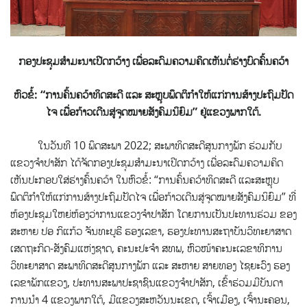
ກອງ​ປະ​ຊຸມ​ສຳ​ມະ​ນາ​ເປີດກວ້າງ ເພື່ອ​ລະ​ດົມ​ຄວາມ​ຄິດ​ເຫັນ​ຕໍ່​ຮ່າງ​ບົດ​ຄົ້ນ​ຄວ້າ
ຫົວ​ຂໍ້:
“ການຄົ້ນຄວ້າທິດສະດີ ແລະ ສະຫຼຸບພຶດຕິກຳໃຫ້ແກ່ການສ້າງປະຖົມປັດ
ໄຈ ເພື່ອກ້າວເດີນສູ່ຈຸດໝາຍສັງຄົມນິຍົມ” ຢູ່ແຂວງພາກໃຕ້.
ໃນວັນທີ 10 ພຶດສະພາ 2022; ສະພາທິດສະດີສູນກາງພັກ ຮ່ວມກັບ
ແຂວງຈຳປາສັກ
ໄດ້ຈັດກອງປະຊຸມສໍາມະນາເປີດກວ້າງ ​ເພື່ອ​ລະດົມຄວາມຄິດ
ເຫັນປະກອບໃສ່ຮ່າງຄົ້ນຄວ້າ ໃນຫົວຂໍ້: “ການຄົ້ນຄວ້າທິດສະດີ ແລະສະຫຼຸບ
ພຶດຕິກຳໃຫ້ແກ່ການສ້າງປະຖົມປັດໄຈ ເພື່ອກ້າວເດີນສູ່ຈຸດໝາຍສັງຄົມນິຍົມ” ທີ່
ຫ້ອງປະຊຸມໃຫຍ່ຫ້ອງວ່າການແຂວງຈຳປາສັກ ໂດຍການເປັນປະທານຮ່ວມ ຂອງ
ສະຫາຍ ປອ ກິແກ້ວ ຈັນທະບູຣີ ຮອງເລຂາ, ຮອງປະທານສະຖາບັນວິທະຍາສາດ
ເສດຖະກິດ-ສັງຄົມແຫ່ງຊາດ, ຄະນະປະຈຳ ສທພ, ຫົວໜ້າຄະນະເລຂາທິການ
ວິທະຍາສາດ ສະພາທິດສະດີສູນກາງພັກ ແລະ ສະຫາຍ ສາຍທອງ ໄຊຍະວົງ ຮອງ
ເລຂາພັກແຂວງ, ປະທານສະພາປະຊາຊົນແຂວງຈຳປາສັກ, ເຂົ້າຮ່ວມມີບັນດາ
ການນຳ 4 ແຂວງພາກໃຕ້, ມີແຂວງສະຫວັນນະເຂດ, ເຈົ້າເມືອງ, ເຈົ້ານະຄອນ,