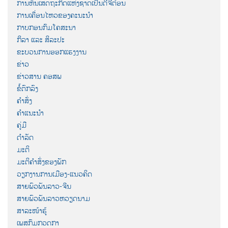
ການຫັນເສດຖະກິດແຫ່ງຊາດເປັນດີຈີຕ໋ອນ
ການເຄື່ອນໄຫວຂອງຄະນະນຳ
ກາບກອນກົມໂຄສະນາ
ກິລາ ແລະ ສິລະປະ
ຂະບວນການອອກແຮງງານ
ຂ່າວ
ຂ່າວສານ ຄອສພ
ຂໍ້ຕົກລົງ
ຄຳສັ່ງ
ຄຳແນະນຳ
ຄູ່ມື
ດຳລັດ
ມະຕິ
ມະຕິຄຳສັ່ງຂອງພັກ
ວຽກງານການເມືອງ-ແນວຄິດ
ສາຍພົວພັນລາວ-ຈີນ
ສາຍພົວພັນລາວຫວຽດນາມ
ສາລະໜ້າຮູ້
ເພສກົມກວດກາ