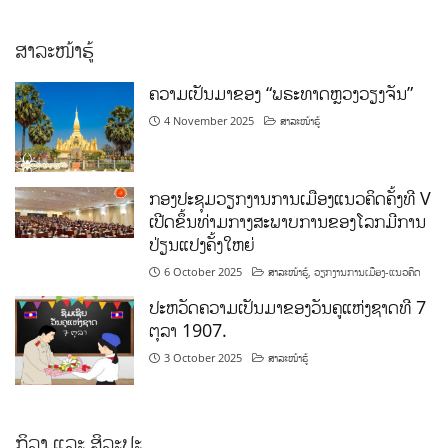
ສາລະໜ້າຮູ້
ຄວາມເປັນມາຂອງ “ພຣະທາດຫຼວງວຽງຈັນ”
4 November 2025
ສາລະໜ້າຮູ້
ກອງປະຊຸມວຽກງານການເມືອງແນວຄິດຄັ້ງທີ V
ເປີດຂຶ້ນທ່າມກາງສະພາບການຂອງໂລກມີການ
ປ່ຽນແປງຄັ້ງໃຫຍ່
6 October 2025
ສາລະໜ້າຮູ້
,
ວຽກງານການເມືອງ-ແນວຄິດ
ປະຫວັດຄວາມເປັນມາຂອງວັນຄູແຫ່ງຊາດທີ 7
ຕຸລາ 1907.
3 October 2025
ສາລະໜ້າຮູ້
ກິລາ ແລະ ສິລະປະ