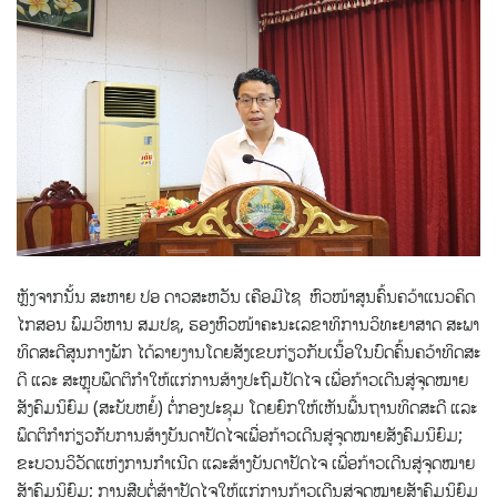
ຫຼັງຈາກນັ້ນ ສະຫາຍ ປອ ດາວສະຫວັນ ເຄືອມີໄຊ ຫົວໜ້າສູນຄົ້ນຄວ້າແນວຄິດ
ໄກສອນ ພົມວິຫານ ສມປຊ, ຮອງຫົວໜ້າຄະນະເລຂາທິການວິທະຍາສາດ ສະພາ
ທິດສະດີສູນກາງພັກ ໄດ້ລາຍງານ​ໂດຍສັງເຂບກ່ຽວ​ກັບ​ເນື້ອ​ໃນ​ບົດ​ຄົ້ນ​ຄວ້າ​ທິດ​ສະ​
ດີ ແລະ​ ສະ​ຫຼຸບ​ພຶດ​ຕິ​ກຳ​ໃຫ້​ແກ່​ການ​ສ້າງ​ປະ​ຖົມ​ປັດ​ໄຈ ເພື່ອ​ກ້າວ​ເດີນ​ສູ່​ຈຸດ​ໝາຍ​
ສັງ​ຄົມ​ນິ​ຍົມ (ສະ​ບັບ​ຫຍໍ້) ຕໍ່ກອງປະຊຸມ ໂດຍ​ຍົກ​ໃຫ້​ເຫັນພື້ນ​ຖານ​ທິດ​ສະ​ດີ ແລະ​
ພຶດ​ຕິ​ກຳ​ກ່ຽວ​ກັບ​ການ​ສ້າງ​ບັນ​ດາ​ປັດ​ໄຈ​ເພື່ອ​ກ້າວ​ເດີນ​ສູ່​ຈຸດ​ໝາຍ​ສັງ​ຄົມ​ນິ​ຍົມ​;
ຂະ​ບວນ​ວິ​ວັດ​ແຫ່ງ​ການ​ກຳ​ເນີດ ແລະ​ສ້າງ​ບັນ​ດາ​ປັດ​ໄຈ ເພື່ອ​ກ້າວ​ເດີນ​ສູ່​ຈຸດ​ໝາຍ​
ສັງ​ຄົມ​ນິ​ຍົມ; ການ​ສືບ​ຕໍ່​ສ້າງ​ປັດ​ໄຈ​ໃຫ້​ແກ່​ການ​ກ້າວ​ເດີນ​ສູ່​ຈຸດ​ໝາຍ​ສັງ​ຄົມ​ນິ​ຍົມ