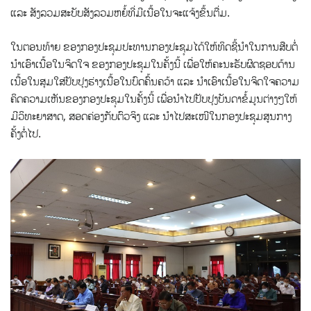
ແລະ​ ສັ​ງ​ລວມສະ​ບັບ​ສັງ​ລວມ​ຫຍໍ້​ທີ່​ມີ​ເນື້ອ​ໃນ​ຈະ​ແຈ້ງ​ຂຶ້ນ​ຕື່ມ.
ໃນ​ຕອນ​ທ້າຍ ຂອງກອງ​ປະ​ຊຸມ​ປະ​ທານກອງ​ປະ​ຊຸມໄດ້ໃຫ້ທິດຊີ້ນໍາໃນການສືບ​ຕໍ່​
ນຳ​ເອົາ​ເນື້ອ​ໃນ​ຈິດ​ໃຈ ຂອງກອງ​ປະ​ຊຸມ​ໃນ​ຄັ້ງ​ນີ້ ເພື່ອ​ໃຫ້​ຄະ​ນະ​ຮັບ​ຜິດ​ຊອບ​ດ້ານ​
ເນື້ອ​ໃນ​ສຸມ​ໃສ່ປັບປຸງຮ່າງເນື້ອໃນບົດຄົ້ນຄວ້າ ແລະ ​ນຳ​ເອົາ​​ເນື້ອ​ໃນຈິດໃຈຄວາມ
ຄິດຄວາມເຫັນຂອງກອງປະຊຸມໃນຄັ້ງນີ້ ​ເພື່ອ​ນຳໄປ​ປັບ​ປຸງ​ບັນດາຂໍ້​ມູນ​ຕ່າງໆ​ໃຫ້​
ມີ​ວິ​ທະ​ຍາ​ສາດ, ສອດ​ຄ່ອງ​ກັບ​ຕົວ​ຈິງ ແລະ​ ນຳ​ໄປ​ສະ​ເໜີ​ໃນ​ກອງ​ປະ​ຊຸມ​ສູນ​ກາງ
ຄັ້ງຕໍ່ໄປ.