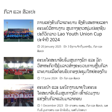
ກິລາ ແລະ ສິລະປະ
ການແຂ່ງຂັນກິລາເຕະບານ ຊິງຂັນສະຫາຍເລຂາ
ຄະນະບໍລິຫານງານ ສູນກາງຊາວໜຸ່ມປະຊາຊົນ
ປະຕິວັດລາວ Lao Youth Union Cup
ປະຈຳປີ 2024
20 January 2025
3 ອົງການຈັດຕັ້ງມະຫາຊົນ
,
ກິລາ ແລະ
ສິລະປະ
ຄະນະໂຄສະນາອົບຮົມສູນກາງພັກ ແລະ ລັດ
ວິສາຫະກິດຖືຮຸ້ນລາວສ້າງຂະບວນການຫຼີ້ນກິລາ
ເຕະບານເພື່ອຕ້ອນຮັບກອງປະຊຸມໃຫຍ່ຂອງຕົນ
17 June 2024
ກິລາ ແລະ ສິລະປະ
ຄະນະນຳ ແລະ ພະນັກງານພາຍໃນຄະນະ
ໂຄສະນາອົບຮົມສູນກາງພັກ ເຂົ້າຮ່ວມງານ
ແຂ່ງຂັນກິລາແລ່ນມາລາທອນ
1 December 2023
ຂ່າວສານ ຄອສພ
,
ກິລາ ແລະ ສິລະປະ
,
ເພສ
ກົມຂໍ້ມູນຂ່າວສານ ແລະ ຝຶກອົບຮົມ
,
ເພສກົມໂຄສະນາ