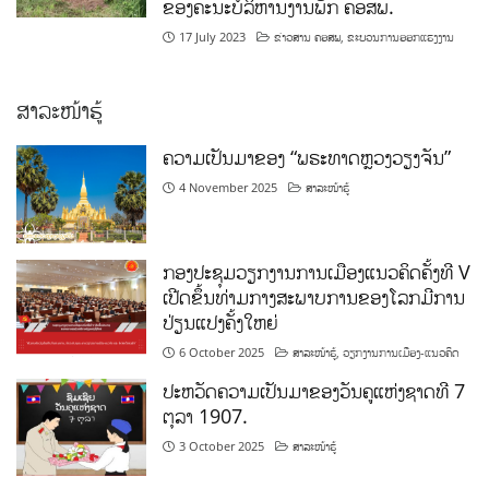
ຂອງຄະນະບໍລິຫານງານພັກ ຄອສພ.
17 July 2023
ຂ່າວສານ ຄອສພ
,
ຂະບວນການອອກແຮງງານ
ສາລະໜ້າຮູ້
ຄວາມເປັນມາຂອງ “ພຣະທາດຫຼວງວຽງຈັນ”
4 November 2025
ສາລະໜ້າຮູ້
ກອງປະຊຸມວຽກງານການເມືອງແນວຄິດຄັ້ງທີ V
ເປີດຂຶ້ນທ່າມກາງສະພາບການຂອງໂລກມີການ
ປ່ຽນແປງຄັ້ງໃຫຍ່
6 October 2025
ສາລະໜ້າຮູ້
,
ວຽກງານການເມືອງ-ແນວຄິດ
ປະຫວັດຄວາມເປັນມາຂອງວັນຄູແຫ່ງຊາດທີ 7
ຕຸລາ 1907.
3 October 2025
ສາລະໜ້າຮູ້