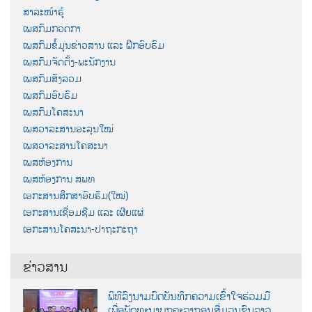
ສາລະໜ້າຮູ້
ເພສກົມກວດກາ
ເພສກົມຂໍ້ມູນຂ່າວສານ ແລະ ຝຶກອົບຮົມ
ເພສກົມຈັດຕັ້ງ-ພະນັກງານ
ເພສກົມສັງລວມ
ເພສກົມອົບຮົມ
ເພສກົມໂຄສະນາ
ເພສວາລະສານອະລຸນໃໝ່
ເພສວາລະສານໂຄສະນາ
ເພສຫ້ອງການ
ເພສຫ້ອງການ ສພທ
ເອກະສານສຶກສາອົບຮົມ(ໃໝ່)
ເອກະສານເຊື່ອມຊືມ ແລະ ເຜີຍແຜ່
ເອກະສານໂຄສະນາ-ປາຖະກະຖາ
ຂ່າວສານ
ພິທີລົງນາມບົດບັນທຶກຄວາມເຂົ້າໃຈຮ່ວມມື
ເພື່ອພັດທະນາບຸກຄະລາກອນສື່ມວນຊົນລາວ