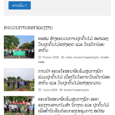
ອ່ານເພີ່ມ
ຂະບວນການອອກແຮງງານ
ຄອສພ ສ້າງຂະບວນການປູກຕົ້ນໄມ້ ສະຫລອງ
ວັນປູກຕົ້ນໄມ້ແຫ່ງຊາດ ແລະ ວັນເດັກນ້ອຍ
ສາກົນ
10 June 2026
news
,
ຂະບວນການອອກແຮງງານ
,
ຂ່າວສານ
ຄອສພ
ການນໍາ ຄະນະໂຄສະນາອົບຮົມສູນກາງພັກ
ຮ່ວມປູກຕົ້ນໄມ້ ເນື່ອງໃນໂອກາດວັນເດັກນ້ອຍ
ສາກົນ ແລະ ວັນປູກຕົ້ນໄມ້ແຫ່ງຊາດລາວ
1 June 2024
ຂະບວນການອອກແຮງງານ
ຄະນະໂຄສະນາອົບຮົມສູນກາງພັກ ອອກ
ແຮງງານອານາໄມສໍາ ນັກງານ ແລະ ປູກຕົ້ນໄມ້
ເພື່ອຂໍ່ານັບຮັບຕ້ອນກອງປະຊຸມກາງ ສະໄໝ