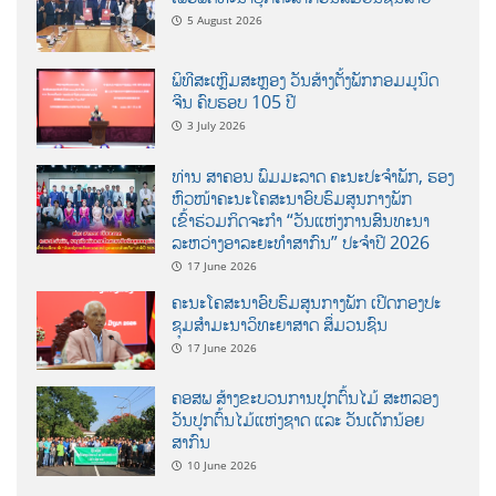
5 August 2026
ພິທີສະເຫຼີມສະຫຼອງ ວັນສ້າງຕັ້ງພັກກອມມູນິດ
ຈີນ ຄົບຮອບ 105 ປີ
3 July 2026
ທ່ານ ສາຄອນ ພົມມະລາດ ຄະນະປະຈໍາພັກ, ຮອງ
ຫົວໜ້າຄະນະໂຄສະນາອົບຮົມສູນກາງພັກ
ເຂົ້າຮ່ວມກິດຈະກຳ “ວັນແຫ່ງການສົນທະນາ
ລະຫວ່າງອາລະຍະທຳສາກົນ” ປະຈຳປີ 2026
17 June 2026
ຄະນະໂຄສະນາອົບຮົມສູນກາງພັກ ເປີດກອງປະ
ຊຸມສຳມະນາວິທະຍາສາດ ສຶ່ມວນຊົນ
17 June 2026
ຄອສພ ສ້າງຂະບວນການປູກຕົ້ນໄມ້ ສະຫລອງ
ວັນປູກຕົ້ນໄມ້ແຫ່ງຊາດ ແລະ ວັນເດັກນ້ອຍ
ສາກົນ
10 June 2026