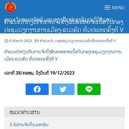
Skip
MENU
to
content
ຄະນະໂຄສະນາອົບຮົມສູນກາງພັກປະຊາຊົນປະຕິວັດລາວ
ຄຳແນະນຳກ່ຽວກັບການຈັດຕັ້ງຜັນຂະຫຍາຍເນື້ອໃນກອງ
ປະຊຸມວຽກງານການເມືອງ-ແນວຄິດ ທົ່ວປະເທດຄັ້ງທີ V
6 March 2023
ຄຳແນະນຳ
,
ກອງປະຊຸມວຽກງານແນວຄິດທົ່ວປະເທດຄັ້ງທີ V
ຄຳແນະນຳກ່ຽວກັບການຈັດຕັ້ງຜັນຂະຫຍາຍເນື້ອໃນກອງປະຊຸມວຽກງານການ
ເມືອງ-ແນວຄິດ ທົ່ວປະເທດຄັ້ງທີ V
ເລກທີ 38/ຄອສພ, ລົງວັນທີ 19/12/2023
ໝວດຂ່າວສານ
3 ອົງການຈັດຕັ້ງມະຫາຊົນ