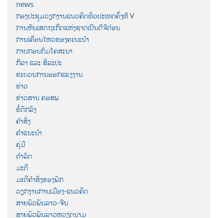
news
ກອງປະຊຸມວຽກງານແນວຄິດທົ່ວປະເທດຄັ້ງທີ V
ການຫັນເສດຖະກິດແຫ່ງຊາດເປັນດີຈີຕ໋ອນ
ການເຄື່ອນໄຫວຂອງຄະນະນຳ
ກາບກອນກົມໂຄສະນາ
ກິລາ ແລະ ສິລະປະ
ຂະບວນການອອກແຮງງານ
ຂ່າວ
ຂ່າວສານ ຄອສພ
ຂໍ້ຕົກລົງ
ຄຳສັ່ງ
ຄຳແນະນຳ
ຄູ່ມື
ດຳລັດ
ມະຕິ
ມະຕິຄຳສັ່ງຂອງພັກ
ວຽກງານການເມືອງ-ແນວຄິດ
ສາຍພົວພັນລາວ-ຈີນ
ສາຍພົວພັນລາວຫວຽດນາມ