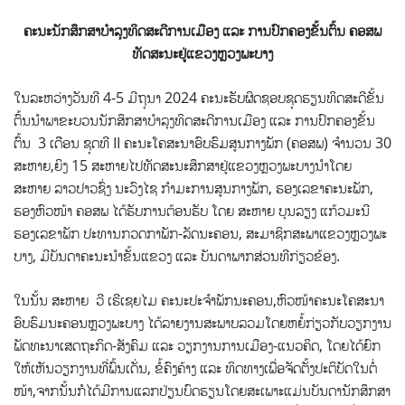
ຄະນະນັກສຶກສາບຳລຸງທິດສະດີການເມືອງ ແລະ ການປົກຄອງຂັ້ນຕົ້ນ ຄອສພ
ທັດສະນະຢູ່ແຂວງຫຼວງພະບາງ
ໃນລະຫວ່າງວັນທີ 4-5 ມີຖຸນາ 2024 ຄະນະຮັບຜິດຊອບຊຸດຮຽນທິດສະດີຂັ້ນ
ຕົ້ນນຳພາຂະບວນນັກສຶກສາບຳລຸງທິດສະດີການເມືອງ ແລະ
ການປົກຄອງຂັ້ນ
ຕົ້ນ 3 ເດືອນ ຊຸດທີ II ຄະນະໂຄສະນາອົບຮົມສູນກາງພັກ (ຄອສພ) ຈໍານວນ 30
ສະຫາຍ,ຍິງ 15 ສະຫາຍໄປທັດສະນະສຶກສາຢູ່ແຂວງຫຼວງພະບາງນຳໂດຍ
ສະຫາຍ ລາວປາວຊົ່ງ ນະວົງໄຊ ກຳມະການສູນກາງພັກ, ຮອງເລຂາຄະນະພັກ,
ຮອງຫົວໜ້າ ຄອສພ ໄດ້ຮັບການຕ້ອນຮັບ ໂດຍ ສະຫາຍ ບຸນລຽງ ແກ້ວມະນີ
ຮອງເລຂາພັກ ປະທານກວດກາພັກ-ລັດນະຄອນ, ສະມາຊິກສະພາແຂວງຫຼວງພະ
ບາງ, ມີບັນດາຄະນະນຳຂັ້ນແຂວງ ແລະ ບັນດາພາກສ່ວນທີກ່ຽວຂ້ອງ.
ໃນນ້ັນ ສະຫາຍ ວີ ເຣີເຊຍໄມ ຄະນະປະຈຳພັກນະຄອນ,ຫົວໜ້າຄະນະໂຄສະນາ
ອົບຮົມນະຄອນຫຼວງພະບາງ ໄດ້ລາຍງານສະພາບລວມໂດຍຫຍໍ້ກ່ຽວກັບວຽກງານ
ພັດທະນາເສດຖະກິດ-ສັງຄົມ ແລະ ວຽກງານການເມືອງ-ແນວຄິດ, ໂດຍໄດ້ຍົກ
ໃຫ້ເຫັນວຽກງານທີ່ພົ້ນເດັ່ນ, ຂໍ້ຄົງຄ້າງ ແລະ ທິດທາງເພື່ອຈັດຕັ້ງປະຕິບັດໃນຕໍ່
ໜ້າ,ຈາກນັ້ນກໍໄດ້ມີການແລກປ່ຽນບົດຮຽນໂດຍສະເພາະແມ່ນບັນດານັກສຶກສາ