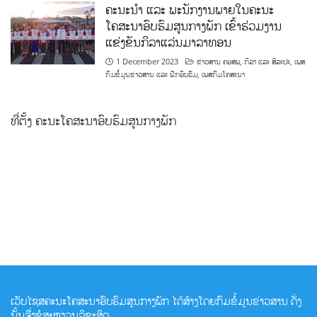
ຄະນະນຳ ແລະ ພະນັກງານພາຍໃນຄະນະ
ໂຄສະນາອົບຮົມສູນກາງພັກ ເຂົ້າຮ່ວມງານ
ແຂ່ງຂັນກິລາແລ່ນມາລາທອນ
1 December 2023
ຂ່າວສານ ຄອສພ
,
ກິລາ ແລະ ສິລະປະ
,
ເພສ
ກົມຂໍ້ມູນຂ່າວສານ ແລະ ຝຶກອົບຮົມ
,
ເພສກົມໂຄສະນາ
ທີ່ຕັ້ງ ຄະນະໂຄສະນາອົບຮົມສູນກາງພັກ
ເວັບໄຊສຄະນະໂຄສະນາອົບຮົມສູນກາງພັກ ໄດ້ສ້າງໂດຍກົມຂໍ້ມູນຂ່າວສານ ດັ່ງ
ນັ້ນຈື່ງຂໍສະຫງວນລິຂະສິດ.