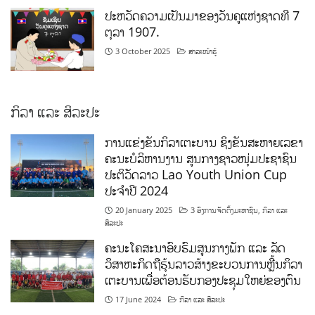
ປະຫວັດຄວາມເປັນມາຂອງວັນຄູແຫ່ງຊາດທີ 7
ຕຸລາ 1907.
3 October 2025
ສາລະໜ້າຮູ້
ກິລາ ແລະ ສິລະປະ
ການແຂ່ງຂັນກິລາເຕະບານ ຊິງຂັນສະຫາຍເລຂາ
ຄະນະບໍລິຫານງານ ສູນກາງຊາວໜຸ່ມປະຊາຊົນ
ປະຕິວັດລາວ Lao Youth Union Cup
ປະຈຳປີ 2024
20 January 2025
3 ອົງການຈັດຕັ້ງມະຫາຊົນ
,
ກິລາ ແລະ
ສິລະປະ
ຄະນະໂຄສະນາອົບຮົມສູນກາງພັກ ແລະ ລັດ
ວິສາຫະກິດຖືຮຸ້ນລາວສ້າງຂະບວນການຫຼີ້ນກິລາ
ເຕະບານເພື່ອຕ້ອນຮັບກອງປະຊຸມໃຫຍ່ຂອງຕົນ
17 June 2024
ກິລາ ແລະ ສິລະປະ