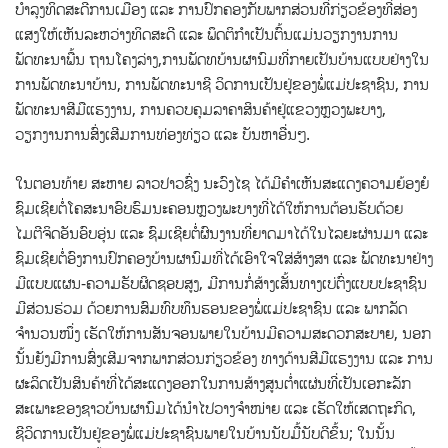
ບຳລຸງທິດສະດີການເມືອງ ແລະ ການປົກຄອງກັບພາກສ່ວນທີ່ກ່ຽວຂ້ອງທີ່ສ່ອງ
ແສງໃຫ້ເຫັນລະຫວ່າງທິດສະດີ ແລະ ພຶດຕິກຳເປັນຕົ້ນແມ່ນວຽກງານການ
ພັດທະນາພື້ນ ຖານໂຄງລ່າງ,ການພັດທບ້ານຜານົມທີ່ກາຍເປັນບ້ານແບບຢ່າງໃນ
ການພັດທະນາບ້ານ, ການພັດທະນາຊີ ວິດການເປັນຢູ່ຂອງພໍ່ແມ່ປະຊາຊົນ, ການ
ພັດທະນາສີມືແຮງງານ, ການຄວບຄຸມລາຄາສິນຄ້າຢູ່ແຂວງຫຼວງພະບາງ,
ວຽກງານການສົ່ງເສີມການທ່ອງທ່ຽວ ແລະ ບັນຫາອື່ນໆ.
ໃນຕອນທ້າຍ ສະຫາຍ ລາວປາວຊົ່ງ ນະວົງໄຊ ໄດ້ມີຄຳເຫັນສະແດງຄວາມຍ້ອງຍໍ
ຊົມເຊີຍຕໍ່ໂຄສະນາອົບຮົມນະຄອນຫຼວງພະບາງທີ່ໄດ້ໃຫ້ການຕ້ອນຮັບດ້ວຍ
ໄມຕີຈິດອັນອົບອຸ່ນ ແລະ ຊົມເຊີຍຕໍ່ຜົນງານທີ່ຍາດມາໄດ້ໃນໄລຍະຜ່ານມາ ແລະ
ຊົມເຊີຍຕໍ່ອົງການປົກຄອງບ້ານຜານົມທີ່ໄດ້ເອົາໃຈໃສ່ສ້າງສາ ແລະ ພັດທະນາຢ່າງ
ມີແບບແຜນ-ຄວາມຮັບຜິດຊອບສູງ, ມີການກໍ່ສ້າງເສັ້ນທາງເບ່ຕົ່ງແບບປະຊາຊົນ
ມີສ່ວນຮ່ວມ ດ້ວຍການສົມທົບທຶນຮອນຂອງພໍ່ແມ່ປະຊາຊົນ ແລະ ພາກລັດ
ຈຳນວນໜຶ່ງ ເຮັດໃຫ້ການສັນຈອນພາຍໃນບ້ານມີຄວາມສະດວກສະບາຍ, ນອກ
ນັ້ນຍັງມີການສົ່ງເສີມຈາກພາກສ່ວນກ່ຽວຂ້ອງ ທາງດ້ານສີມືແຮງງານ ແລະ ການ
ຜະລິດເປັນສິນຄ້າທີ່ໄດ້ສະແດງອອກໃນການສ້າງສູນຕ່ຳແຜ່ນທີ່ເປັນເອກະລັກ
ສະເພາະຂອງຊາວບ້ານຜານົມໄດ້ນຳໄປວາງຈຳໜ່າຍ ແລະ ເຮັດໃຫ້ເສດຖະກິດ,
ຊີວິດການເປັນຢູ່ຂອງພໍ່ແມ່ປະຊາຊົນພາຍໃນບ້ານນັບມື້ນັບດີຂຶ້ນ; ໃນນັ້ນ