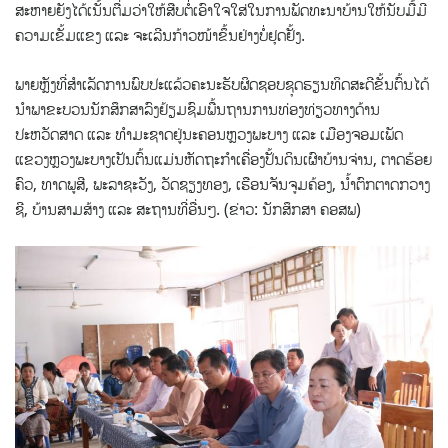
ສະຫາຍຍັງໄດ້ເນັ້ນຕື່ມວ່າໃຫ້ສືບຕໍ່ເອົາໃຈໃສ່ໃນການພັດທະນາບ້ານໃຫ້ນັບມື້ມີ
ຄວາມເຂັ້ມແຂງ ແລະ ຈະເລີນກ້າວໜ້າຂຶ້ນຢ່າງບໍ່ຢຸດຢັ້ງ.
ພາຍຫຼັງທີ່ສຳເລັດການພົບປະແລ້ວຄະນະຮັບຜິດຊອບຊຸດຮຽນທິດສະດີຂັ້ນຕົ້ນໄດ້
ນຳພາຂະບວນນັກສຶກສາລົງຢ້ຽມຊົມພື້ນຖານການທ່ອງທ່ຽວທາງດ້ານ
ປະຫວັດສາດ ແລະ ທຳມະຊາດຢູ່ນະຄອນຫຼວງພະບາງ ແລະ ເມືອງຈອມເພັດ
ແຂວງຫຼວງພະບາງເປັນຕົ້ນແມ່ນຫັດຖະກຳເຄື່ອງປັ້ນດິນເຜົາບ້ານຈ່ານ, ຕາດຮ້ອຍ
ຄົວ, ທາດພູສີ, ພະລາຊະວັງ, ວັດຊຽງທອງ, ເຮືອນຈັນຈູມຄ້ອງ, ນໍ້າຕົກຕາດກວາງ
ຊີ, ບ້ານສາມສ້າງ ແລະ ສະຖານທີ່ອື່ນໆ. (ຂ່າວ: ນັກສຶກສາ ຄອສພ)