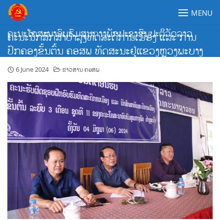
Skip
MENU
to
content
ຄະນະໂຄສະນາອົບຮົມສູນກາງພັກປະຊາຊົນປະຕິວັດລາວ
ຄະນະນັກສຶກສາບຳລຸງທິດສະດີການເມືອງ ແລະ ການ
ປົກຄອງຂັ້ນຕົ້ນ ຄອສພ ທັດສະນະຢູ່ແຂວງຫຼວງພະບາງ
6 June 2024
ຂ່າວສານ ຄອສພ