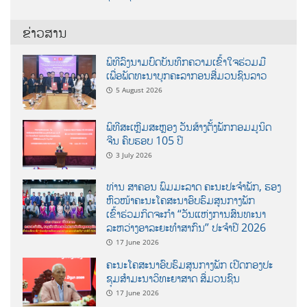
ຂ່າວສານ
ພິທີລົງນາມບົດບັນທຶກຄວາມເຂົ້າໃຈຮ່ວມມື
ເພື່ອພັດທະນາບຸກຄະລາກອນສື່ມວນຊົນລາວ
5 August 2026
ພິທີສະເຫຼີມສະຫຼອງ ວັນສ້າງຕັ້ງພັກກອມມູນິດ
ຈີນ ຄົບຮອບ 105 ປີ
3 July 2026
ທ່ານ ສາຄອນ ພົມມະລາດ ຄະນະປະຈໍາພັກ, ຮອງ
ຫົວໜ້າຄະນະໂຄສະນາອົບຮົມສູນກາງພັກ
ເຂົ້າຮ່ວມກິດຈະກຳ “ວັນແຫ່ງການສົນທະນາ
ລະຫວ່າງອາລະຍະທຳສາກົນ” ປະຈຳປີ 2026
17 June 2026
ຄະນະໂຄສະນາອົບຮົມສູນກາງພັກ ເປີດກອງປະ
ຊຸມສຳມະນາວິທະຍາສາດ ສຶ່ມວນຊົນ
17 June 2026