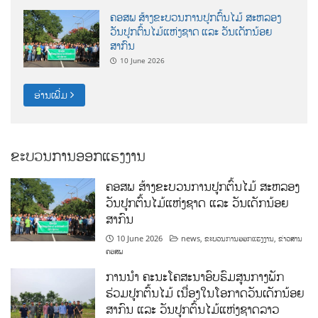
ຄອສພ ສ້າງຂະບວນການປູກຕົ້ນໄມ້ ສະຫລອງ
ວັນປູກຕົ້ນໄມ້ແຫ່ງຊາດ ແລະ ວັນເດັກນ້ອຍ
ສາກົນ
10 June 2026
ອ່ານເພີ່ມ
ຂະບວນການອອກແຮງງານ
ຄອສພ ສ້າງຂະບວນການປູກຕົ້ນໄມ້ ສະຫລອງ
ວັນປູກຕົ້ນໄມ້ແຫ່ງຊາດ ແລະ ວັນເດັກນ້ອຍ
ສາກົນ
10 June 2026
news
,
ຂະບວນການອອກແຮງງານ
,
ຂ່າວສານ
ຄອສພ
ການນໍາ ຄະນະໂຄສະນາອົບຮົມສູນກາງພັກ
ຮ່ວມປູກຕົ້ນໄມ້ ເນື່ອງໃນໂອກາດວັນເດັກນ້ອຍ
ສາກົນ ແລະ ວັນປູກຕົ້ນໄມ້ແຫ່ງຊາດລາວ