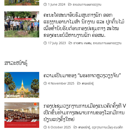
1 June 2024
ຂະບວນການອອກແຮງງານ
ຄະນະໂຄສະນາອົບຮົມສູນກາງພັກ ອອກ
ແຮງງານອານາໄມສໍາ ນັກງານ ແລະ ປູກຕົ້ນໄມ້
ເພື່ອຂໍ່ານັບຮັບຕ້ອນກອງປະຊຸມກາງ ສະໄໝ
ຂອງຄະນະບໍລິຫານງານພັກ ຄອສພ.
17 July 2023
ຂ່າວສານ ຄອສພ
,
ຂະບວນການອອກແຮງງານ
ສາລະໜ້າຮູ້
ຄວາມເປັນມາຂອງ “ພຣະທາດຫຼວງວຽງຈັນ”
4 November 2025
ສາລະໜ້າຮູ້
ກອງປະຊຸມວຽກງານການເມືອງແນວຄິດຄັ້ງທີ V
ເປີດຂຶ້ນທ່າມກາງສະພາບການຂອງໂລກມີການ
ປ່ຽນແປງຄັ້ງໃຫຍ່
6 October 2025
ສາລະໜ້າຮູ້
,
ວຽກງານການເມືອງ-ແນວຄິດ