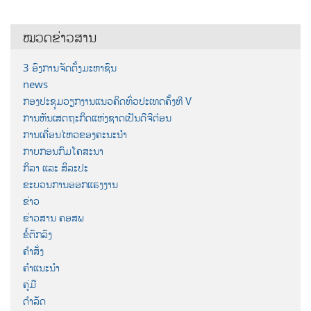
ໝວດຂ່າວສານ
3 ອົງການຈັດຕັ້ງມະຫາຊົນ
news
ກອງປະຊຸມວຽກງານແນວຄິດທົ່ວປະເທດຄັ້ງທີ V
ການຫັນເສດຖະກິດແຫ່ງຊາດເປັນດີຈີຕ໋ອນ
ການເຄື່ອນໄຫວຂອງຄະນະນຳ
ກາບກອນກົມໂຄສະນາ
ກິລາ ແລະ ສິລະປະ
ຂະບວນການອອກແຮງງານ
ຂ່າວ
ຂ່າວສານ ຄອສພ
ຂໍ້ຕົກລົງ
ຄຳສັ່ງ
ຄຳແນະນຳ
ຄູ່ມື
ດຳລັດ