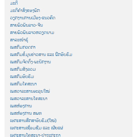
ມະຕິ
ມະຕິຄຳສັ່ງຂອງພັກ
ວຽກງານການເມືອງ-ແນວຄິດ
ສາຍພົວພັນລາວ-ຈີນ
ສາຍພົວພັນລາວຫວຽດນາມ
ສາລະໜ້າຮູ້
ເພສກົມກວດກາ
ເພສກົມຂໍ້ມູນຂ່າວສານ ແລະ ຝຶກອົບຮົມ
ເພສກົມຈັດຕັ້ງ-ພະນັກງານ
ເພສກົມສັງລວມ
ເພສກົມອົບຮົມ
ເພສກົມໂຄສະນາ
ເພສວາລະສານອະລຸນໃໝ່
ເພສວາລະສານໂຄສະນາ
ເພສຫ້ອງການ
ເພສຫ້ອງການ ສພທ
ເອກະສານສຶກສາອົບຮົມ(ໃໝ່)
ເອກະສານເຊື່ອມຊືມ ແລະ ເຜີຍແຜ່
ເອກະສານໂຄສະນາ-ປາຖະກະຖາ