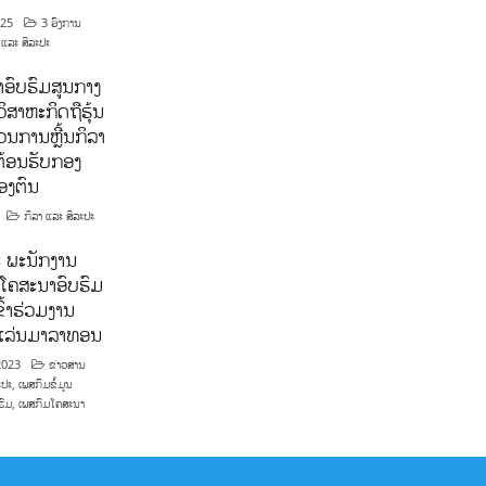
025
3 ອົງການ
 ແລະ ສິລະປະ
ອົບຮົມສູນກາງ
ິສາຫະກິດຖືຮຸ້ນ
ນການຫຼີ້ນກິລາ
ຕ້ອນຮັບກອງ
ອງຕົນ
ກິລາ ແລະ ສິລະປະ
 ພະນັກງານ
ໂຄສະນາອົບຮົມ
ົ້າຮ່ວມງານ
າແລ່ນມາລາທອນ
2023
ຂ່າວສານ
ະປະ
,
ເພສກົມຂໍ້ມູນ
ຮົມ
,
ເພສກົມໂຄສະນາ