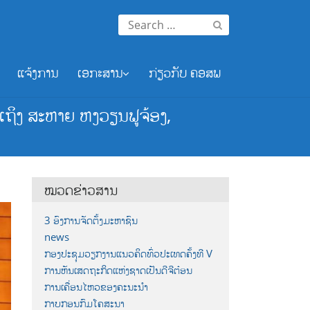
Search
for:
ແຈ້ງການ
ເອກະສານ
ກ່ຽວກັບ ຄອສພ
ເຖິງ ສະຫາຍ ຫງວຽນຟູຈ້ອງ,
ໝວດຂ່າວສານ
3 ອົງການຈັດຕັ້ງມະຫາຊົນ
news
ກອງປະຊຸມວຽກງານແນວຄິດທົ່ວປະເທດຄັ້ງທີ V
ການຫັນເສດຖະກິດແຫ່ງຊາດເປັນດີຈີຕ໋ອນ
ການເຄື່ອນໄຫວຂອງຄະນະນຳ
ກາບກອນກົມໂຄສະນາ