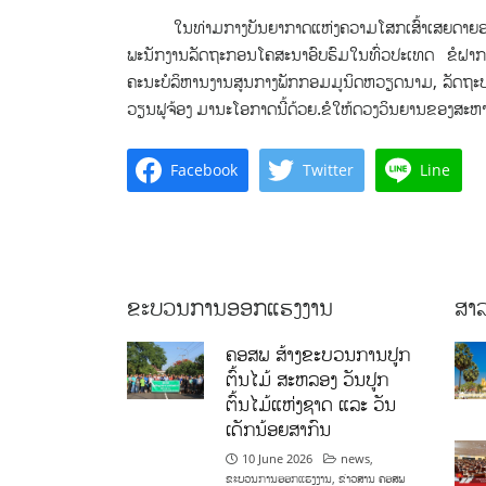
ໃນທ່າມກາງບັນຍາກາດແຫ່ງຄວາມໂສກເສົ້າເສຍດາຍອາໄລ
ພະນັກງານລັດຖະກອນໂຄສະນາອົບຮົມໃນທົ່ວປະເທດ ຂໍຝາກຄ
ຄະນະບໍລິຫານງານສູນກາງພັກກອມມູນິດຫວຽດນາມ, ລັດຖ
ວຽນຟູຈ້ອງ ມານະໂອກາດນີ້ດ້ວຍ.ຂໍໃຫ້ດວງວິນຍານຂອງສະຫາຍຈົ
Facebook
Twitter
Line
ຂະບວນການອອກແຮງງານ
ສາລ
ຄອສພ ສ້າງຂະບວນການປູກ
ຕົ້ນໄມ້ ສະຫລອງ ວັນປູກ
ຕົ້ນໄມ້ແຫ່ງຊາດ ແລະ ວັນ
ເດັກນ້ອຍສາກົນ
10 June 2026
news
,
ຂະບວນການອອກແຮງງານ
,
ຂ່າວສານ ຄອສພ