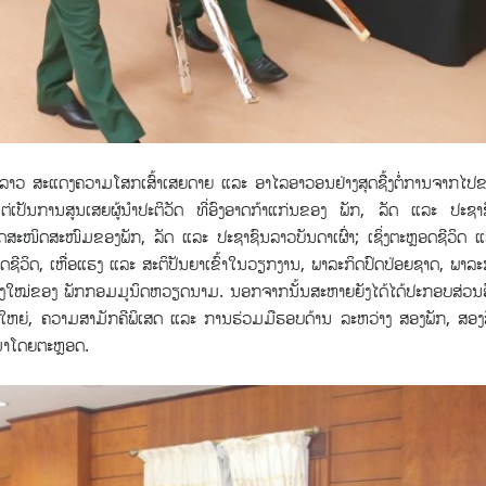
​ຄວາມ​ໂສກ​ເສົ້າ​ເສຍດາຍ ​ແລະ ອາ​ໄລ​ອາວ​ອນຢ່າງ​ສຸດ​ຊື້​ງຕໍ່​ການຈາກໄປ
ຕ່​ເປັນການສູນເສຍຜູ້ນໍາປະຕິວັດ ທີ່ອົງອາດກ້າແກ່ນຂອງ ພັກ​, ລັດ ແລະ ປະຊາ
ໃກ້ຊິດສະໜິດສະໜົມຂອງພັກ, ລັດ ແລະ ປະຊາຊົນລາວບັນດາເຜົ່າ; ເຊິ່ງຕະຫຼອດຊີວິດ ແ
ຊີວິດ, ເຫື່ອແຮງ ແລະ ສະຕິປັນຍາເຂົ້າໃນວຽກງານ, ພາລະກິດປົດປ່ອຍຊາດ, ພາລະ
ງໃໝ່ຂອງ ພັກກອມມູນິດຫວຽດນາມ. ນອກຈາກນັ້ນສະຫາຍຍັງໄດ້ໄດ້ປະກອບສ່ວນ
ອັນໃຫຍ່, ຄວາມສາມັກຄີພິເສດ ແລະ ການຮ່ວມມືຮອບດ້ານ ລະຫວ່າງ ສອງພັກ, ສອງ
າໂດຍຕະຫຼອດ.