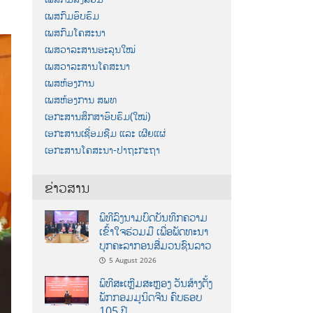
ເພສກົມອົບຮົມ
ເພສກົມໂຄສະນາ
ເພສວາລະສານອະລຸນໃໝ່
ເພສວາລະສານໂຄສະນາ
ເພສຫ້ອງການ
ເພສຫ້ອງການ ສພທ
ເອກະສານສຶກສາອົບຮົມ(ໃໝ່)
ເອກະສານເຊື່ອມຊືມ ແລະ ເຜີຍແຜ່
ເອກະສານໂຄສະນາ-ປາຖະກະຖາ
ຂ່າວສານ
ພິທີລົງນາມບົດບັນທຶກຄວາມ
ເຂົ້າໃຈຮ່ວມມື ເພື່ອພັດທະນາ
ບຸກຄະລາກອນສື່ມວນຊົນລາວ
5 August 2026
ພິທີສະເຫຼີມສະຫຼອງ ວັນສ້າງຕັ້ງ
ພັກກອມມູນິດຈີນ ຄົບຮອບ
105 ປີ