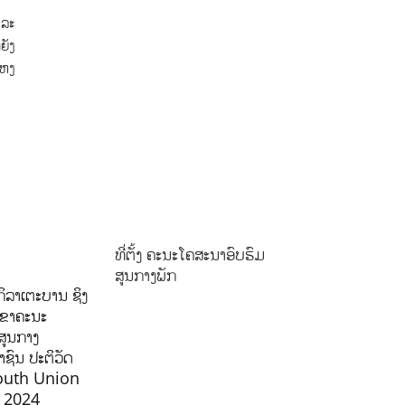
ແລະ
ຍັງ
 ຫງ
ທີ່ຕັ້ງ ຄະນະໂຄສະນາອົບຮົມ
ສູນກາງພັກ
ິລາເຕະບານ ຊິງ
ລຂາຄະນະ
ສູນກາງ
ຊົນ ປະຕິວັດ
outh Union
ີ 2024