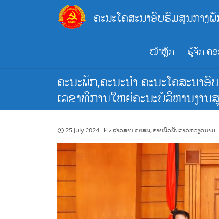
Skip
ຄະນະໂຄສະນາອົບຮົມສູນກາງພັ
to
content
ໜ້າຫຼັກ
ຮູ້ຈັກ ຄ
ຄະນະພັກ,ຄະນະນໍາ ຄະນະໂຄສະນາອົບຮ
ເລຂາທິການໃຫຍ່ຄະນະບໍລິຫານງານ
25 July 2024
ຂ່າວສານ ຄອສພ
,
ສາຍພົວພັນລາວຫວຽດນາມ