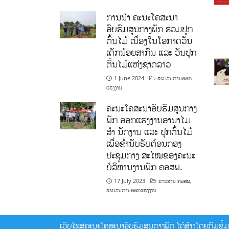
ການນໍາ ຄະນະໂຄສະນາ
ອົບຮົມສູນກາງພັກ ຮ່ວມປູກ
ຕົ້ນໄມ້ ເນື່ອງໃນໂອກາດວັນ
ເດັກນ້ອຍສາກົນ ແລະ ວັນປູກ
ຕົ້ນໄມ້ແຫ່ງຊາດລາວ
1 June 2024
ຂະບວນການອອກ
ແຮງງານ
ຄະນະໂຄສະນາອົບຮົມສູນກາງ
ພັກ ອອກແຮງງານອານາໄມ
ສໍາ ນັກງານ ແລະ ປູກຕົ້ນໄມ້
ເພື່ອຂໍ່ານັບຮັບຕ້ອນກອງ
ປະຊຸມກາງ ສະໄໝຂອງຄະນະ
ບໍລິຫານງານພັກ ຄອສພ.
17 July 2023
ຂ່າວສານ ຄອສພ
,
ຂະບວນການອອກແຮງງານ
ເວັບໄຊສຄະນະໂຄສະນາອົບຮົມສູນກາງພັກ ໄດ້ສ້າງໂດຍກົມຂໍ້ມູນ