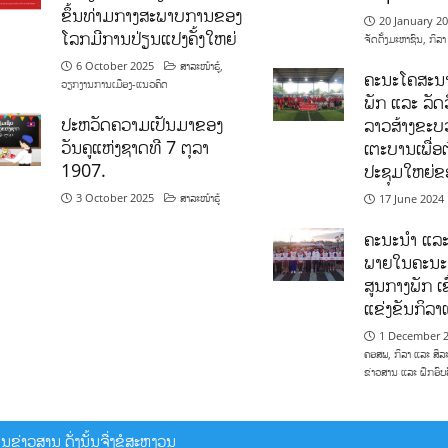
ຂຶ້ນທ່າມກາງສະພາບການຂອງ
20 January 2
ໂລກມີການປ່ຽນແປງຄັ້ງໃຫຍ່
ຈັດຕັ້ງມະຫາຊົນ
,
ກິລາ
6 October 2025
ສາລະໜ້າຮູ້
,
ຄະນະໂຄສະນາ
ວຽກງານການເມືອງ-ແນວຄິດ
ພັກ ແລະ ລັດວ
ປະຫວັດຄວາມເປັນມາຂອງ
ລາວສ້າງຂະບວ
ວັນຄູແຫ່ງຊາດທີ 7 ຕຸລາ
ເຕະບານເພື່ອ
1907.
ປະຊຸມໃຫຍ່ຂ
3 October 2025
ສາລະໜ້າຮູ້
17 June 2024
ຄະນະນຳ ແລະ
ພາຍໃນຄະນະ
ສູນກາງພັກ ເຂ
ແຂ່ງຂັນກິລ
1 December 
ຄອສພ
,
ກິລາ ແລະ ສິລ
ຂ່າວສານ ແລະ ຝຶກອົບ
ຂ່າວສານ ດັ່ງນັ້ນຈື່ງຂໍສະຫງວນ