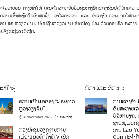
ອາວອນ ຕາງໜ້າໃຫ້ ຄະນະໂຄສະນາອົບຮົມສູນກາງພັກປະຊາຊົນປະຕິວັດລາວ 
ວາມເສົ້າສະຫຼົດໃຈອັນສຸດຊຶ້ງ, ອາໄລອາວອນ ແລະ ຂໍແບ່ງປັນຄວາມທຸກໂສກມາ
ະບານ ສສ ຫວຽດນາມ, ປະຊາຊົນຫວຽດນາມ ອ້າຍນ້ອງ ພ້ອມດ້ວຍຄອບຄົວ ສະຫາຍ
່ງໄປສູ່ສຸຂະຕິເຖີດ.
ະໜ້າຮູ້
ກິລາ ແລະ ສິລະປະ
ຄວາມເປັນມາຂອງ “ພຣະທາດ
ການແຂ່ງຂັນກ
ຫຼວງວຽງຈັນ”
ຂັນສະຫາຍເ
ບໍລິຫານງານ 
4 November 2025
ສາລະໜ້າຮູ້
ຊາວໜຸ່ມປະຊາ
ກອງປະຊຸມວຽກງານການ
ລາວ Lao Y
ເມືອງແນວຄິດຄັ້ງທີ V ເປີດ
Cup ປະຈຳປ