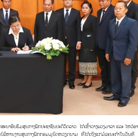
ອົບຮົມສູນກາງພັກປະຊາຊົນປະຕິວັດລາວ ​ໄດ້​ເຂົ້າວາງພວງມາລາ ແລະ ໄຫວ້ອ
ໍລິຫານງານສູນກາງພັກກອມມູນິດຫວຽດນາມ​ ທີ່ໄດ້ເຖິງແກ່ມໍລະນະກຳໃນວັນທີ