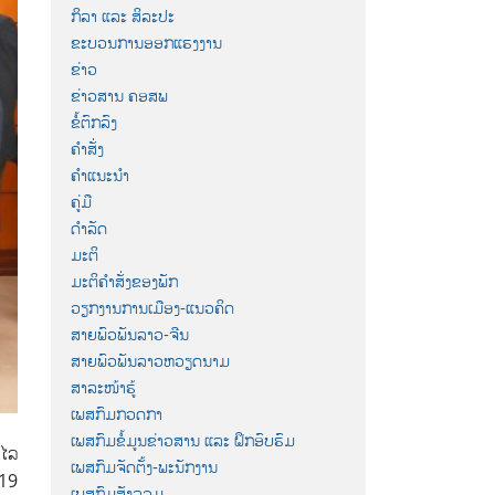
ກິລາ ແລະ ສິລະປະ
ຂະບວນການອອກແຮງງານ
ຂ່າວ
ຂ່າວສານ ຄອສພ
ຂໍ້ຕົກລົງ
ຄຳສັ່ງ
ຄຳແນະນຳ
ຄູ່ມື
ດຳລັດ
ມະຕິ
ມະຕິຄຳສັ່ງຂອງພັກ
ວຽກງານການເມືອງ-ແນວຄິດ
ສາຍພົວພັນລາວ-ຈີນ
ສາຍພົວພັນລາວຫວຽດນາມ
ສາລະໜ້າຮູ້
ເພສກົມກວດກາ
ເພສກົມຂໍ້ມູນຂ່າວສານ ແລະ ຝຶກອົບຮົມ
າໄລ
ເພສກົມຈັດຕັ້ງ-ພະນັກງານ
 19
ເພສກົມສັງລວມ