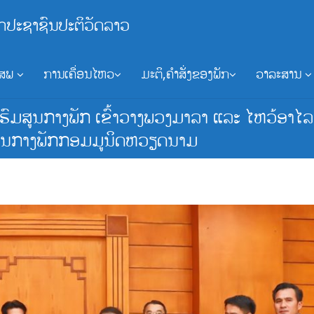
ກປະຊາຊົນປະຕິວັດລາວ
ອສພ
ການເຄື່ອນໄຫວ
ມະຕິ,ຄຳສັ່ງຂອງພັກ
ວາລະສານ
ົມສູນກາງພັກ ເຂົ້າວາງພວງມາລາ ແລະ ໄຫວ້ອາໄລ
ສູນກາງພັກກອມມູນິດຫວຽດນາມ