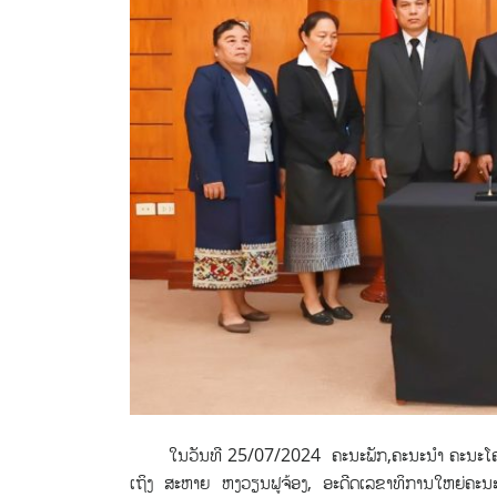
ໃນ​ວັນ​ທີ 25/07/2024 ຄະນະພັກ,ຄະນະນໍາ ຄະນະໂຄສະນາ
ເຖິງ ສະຫາຍ ຫງວຽນຟູຈ້ອງ, ອະດີດເລຂາທິການໃຫຍ່ຄະນະບ