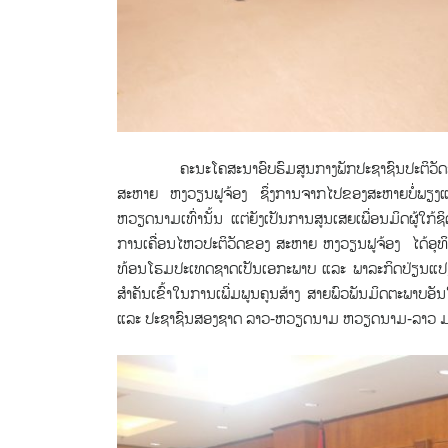
ຄະນະໂຄສະນາອົບຮົມສູນກາງພັກປະຊາຊົນປະຕິວັດລາວ ສະ​ແດງ
ສະຫາຍ ຫງວຽນຟູຈ້ອງ ຊຶ່ງ​ການ​ຈາກ​ໄປ​ຂອງ​ສະຫາຍບໍ່ພຽງແ
ຫວຽດນາມເທົ່ານັ້ນ ແຕ່​ຍັງ​ເປັນ​ການ​ສູນເສຍເພື່ອນມິດຜູ້
ການເຄື່ອນໄຫວປະຕິວັດຂອງ ສະຫາຍ ຫງວຽນຟູຈ້ອງ ໄດ້ອຸທິດ
ທ້ອນໂຮມປະເທດຊາດເປັນເອກະພາບ ແລະ ພາລະກິດປ່ຽນແປ
ສໍາຄັນເຂົ້າໃນການເພີ່ມພູນຄູນສ້າງ ສາຍພົວພັນມິດຕະພາບ
ແລະ ປະຊາຊົນສອງຊາດ ລາວ-ຫວຽດນາມ ຫວຽດນາມ-ລາວ ມ