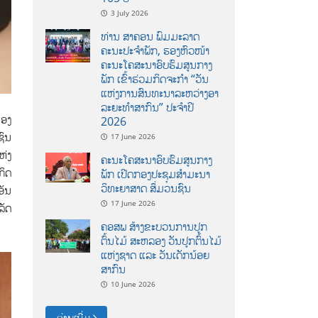
3 July 2026
ທ່ານ ສາຄອນ ພົມມະລາດ
ຄະນະປະຈໍາພັກ, ຮອງຫົວໜ້າ
ຄະນະໂຄສະນາອົບຮົມສູນກາງ
ພັກ ເຂົ້າຮ່ວມກິດຈະກຳ “ວັນ
ແຫ່ງການສົນທະນາລະຫວ່າງອາ
ລະຍະທຳສາກົນ” ປະຈຳປີ
ຂອງ
2026
ຊົນ
17 June 2026
ຫ່ງ
ຄະນະໂຄສະນາອົບຮົມສູນກາງ
ກິດ
ພັກ ເປີດກອງປະຊຸມສຳມະນາ
ວິທະຍາສາດ ສຶ່ມວນຊົນ
ອັນ
17 June 2026
ລັດ
ຄອສພ ສ້າງຂະບວນການປູກ
ຕົ້ນໄມ້ ສະຫລອງ ວັນປູກຕົ້ນໄມ້
ແຫ່ງຊາດ ແລະ ວັນເດັກນ້ອຍ
ສາກົນ
10 June 2026
ອ່ານເພີ່ມ