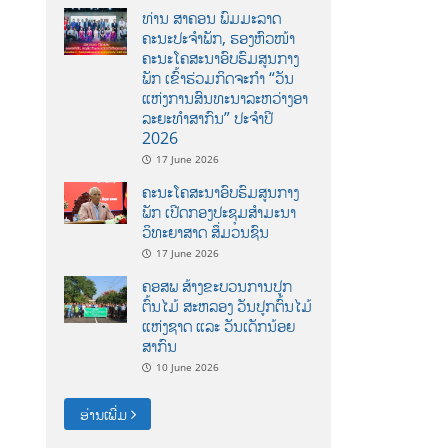
ທ່ານ ສາຄອນ ພົມມະລາດ
ຄະນະປະຈໍາພັກ, ຮອງຫົວໜ້າ
ຄະນະໂຄສະນາອົບຮົມສູນກາງ
ພັກ ເຂົ້າຮ່ວມກິດຈະກຳ “ວັນ
ແຫ່ງການສົນທະນາລະຫວ່າງອາ
ລະຍະທຳສາກົນ” ປະຈຳປີ
2026
17 June 2026
ຄະນະໂຄສະນາອົບຮົມສູນກາງ
ພັກ ເປີດກອງປະຊຸມສຳມະນາ
ວິທະຍາສາດ ສຶ່ມວນຊົນ
17 June 2026
ຄອສພ ສ້າງຂະບວນການປູກ
ຕົ້ນໄມ້ ສະຫລອງ ວັນປູກຕົ້ນໄມ້
ແຫ່ງຊາດ ແລະ ວັນເດັກນ້ອຍ
ສາກົນ
10 June 2026
ອ່ານເພີ່ມ