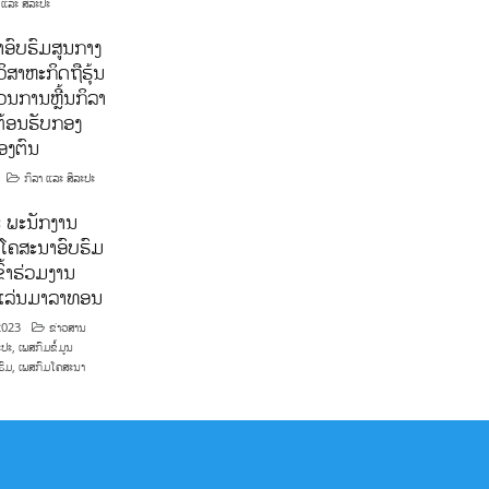
 ແລະ ສິລະປະ
ອົບຮົມສູນກາງ
ິສາຫະກິດຖືຮຸ້ນ
ນການຫຼີ້ນກິລາ
ຕ້ອນຮັບກອງ
ອງຕົນ
ກິລາ ແລະ ສິລະປະ
 ພະນັກງານ
ໂຄສະນາອົບຮົມ
ົ້າຮ່ວມງານ
າແລ່ນມາລາທອນ
2023
ຂ່າວສານ
ະປະ
,
ເພສກົມຂໍ້ມູນ
ຮົມ
,
ເພສກົມໂຄສະນາ