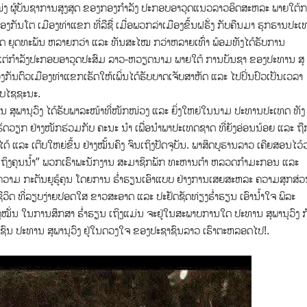
ແໜ່ງ ຜູ້ບັນຊາການສູງສຸດ ຂອງກອງກຳລັງ ປະກອບອາວຸດແນວລາວອິດສະຫລະ ພາຍໃຕ້
ບປ້ອງກັນໂຕ ເມືອງທ່າແຂກ ທີ່ລືຊື່ ເມື່ອພວກລ່າເມືອງຂຶ້ນຝຣັ່ງ ກັບຄືນມາ ຮຸກຮານປະ
ອາວຸດ ຍຸດທະພັນ ຫລາຍກວ່າ ແລະ ທັນສະໄໝ ກວ່າຫລາຍເທົ່າ ພ້ອມທັງໄດ້ຮັບການ
ແຕ່ກຳລັງປະກອບອາວຸດປະສົມ ລາວ-ຫວຽດນາມ ພາຍໃຕ້ ການບັນຊາ ຂອງປະທານ ສຸ
ປ້ອງກັນຕົວເມືອງທ່າແຂກເຮັດໃຫ້ເພິ່ນໄດ້ຮັບບາດເຈັບສາຫັດ ແລະ ໄປປິ່ນປົວເປັນເວລາ
ຮັບໄຊຊະນະ.
ສຸພານຸວົງ ໄດ້ຮັບພາລະໜ້າທີ່ໜັກໜ່ວງ ແລະ ຍິ່ງໃຫຍ່ໃນນາມ ປະທານປະເທດ ທັງ
້ເຮັດວຽກ ຢ່າງໜັກຮ່ວມກັບ ຄະນະ ນຳ ເພື່ອນຳພາປະເທດຊາດ ທີ່ຍັງອ່ອນນ້ອຍ ແລະ ຖື
້ ແລະ ເຕີບໃຫຍ່ຂຶ້ນ ຢ່າງໝັ້ນຄົງ ຈົນເຖິງປັດຈຸບັນ. ພາສິດບູຮານລາວ ເຄີຍສອນໄວ້ວ
ໄດ້ຄິດ ເຖິງຄຸນນ້ຳ” ພວກເຮົາພະນັກງານ ສະມາຊິກພັກ ທະຫານຕຳ ຫລວດກຳມະກອນ ແລະ
ິງຄວາມ ກະຕັນຍູຮູ້ຄຸນ ໂດຍການ ຮ່ຳຮຽນເອົາແບບ ຢ່າງການເສຍສະຫລະ ຄວາມສຸກສ່
ຊີວິດ ທີ່ລຽບງ່າຍປອດໃສ ຂາວສະອາດ ແລະ ປະຢັດຊັດທ່ຽງຮ່ຳຮຽນ ເອົານ້ຳໃຈ ພິລະ
ຸໝັ່ນ ໃນການສຶກສາ ຮ່ຳຮຽນ ເຖິງແມ່ນ ຈະຢູ່ໃນສະພາບການໃດ ປະທານ ສຸພານຸວົງ ກ
າຊົນ ປະທານ ສຸພານຸວົງ ຢູ່ໃນດວງໃຈ ຂອງປະຊາຊົນລາວ ເຮົາຕະຫລອດໄປ!.