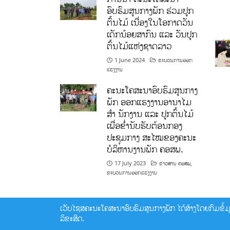
ອົບຮົມສູນກາງພັກ ຮ່ວມປູກ
ຕົ້ນໄມ້ ເນື່ອງໃນໂອກາດວັນ
ເດັກນ້ອຍສາກົນ ແລະ ວັນປູກ
ຕົ້ນໄມ້ແຫ່ງຊາດລາວ
1 June 2024
ຂະບວນການອອກ
ແຮງງານ
ຄະນະໂຄສະນາອົບຮົມສູນກາງ
ພັກ ອອກແຮງງານອານາໄມ
ສໍາ ນັກງານ ແລະ ປູກຕົ້ນໄມ້
ເພື່ອຂໍ່ານັບຮັບຕ້ອນກອງ
ປະຊຸມກາງ ສະໄໝຂອງຄະນະ
ບໍລິຫານງານພັກ ຄອສພ.
17 July 2023
ຂ່າວສານ ຄອສພ
,
ຂະບວນການອອກແຮງງານ
ເວັບໄຊສຄະນະໂຄສະນາອົບຮົມສູນກາງພັກ ໄດ້ສ້າງໂດຍກົມຂໍ້ມູນ
ລິຂະສິດ.