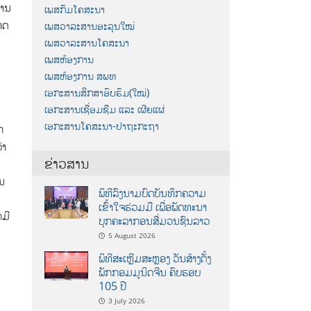
ການ
ເພສກົມໂຄສະນາ
ເທດ
ເພສວາລະສານອະລຸນໃໝ່
ເພສວາລະສານໂຄສະນາ
ເພສຫ້ອງການ
ເພສຫ້ອງການ ສພທ
ເອກະສານສຶກສາອົບຮົມ(ໃໝ່)
ເອກະສານເຊື່ອມຊືມ ແລະ ເຜີຍແຜ່
ເອກະສານໂຄສະນາ-ປາຖະກະຖາ
ກ
່າ
ຂ່າວສານ
ວນ
ພິທີລົງນາມບົດບັນທຶກຄວາມ
ເຂົ້າໃຈຮ່ວມມື ເພື່ອພັດທະນາ
ໍມີ
ບຸກຄະລາກອນສື່ມວນຊົນລາວ
5 August 2026
ພິທີສະເຫຼີມສະຫຼອງ ວັນສ້າງຕັ້ງ
ພັກກອມມູນິດຈີນ ຄົບຮອບ
105 ປີ
3 July 2026