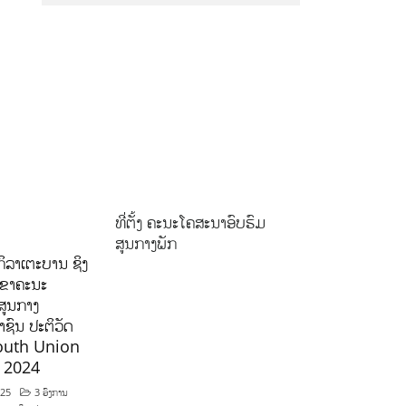
ທີ່ຕັ້ງ ຄະນະໂຄສະນາອົບຮົມ
ສູນກາງພັກ
ິລາເຕະບານ ຊິງ
ລຂາຄະນະ
ສູນກາງ
ຊົນ ປະຕິວັດ
outh Union
ີ 2024
025
3 ອົງການ