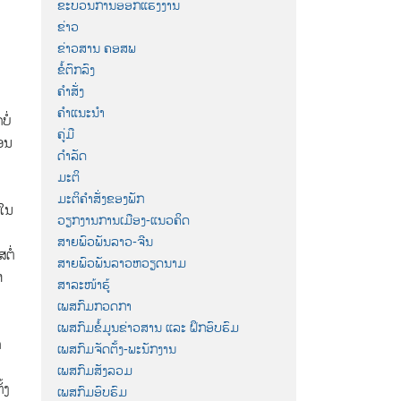
ຂະບວນການອອກແຮງງານ
ຂ່າວ
ຂ່າວສານ ຄອສພ
ຂໍ້ຕົກລົງ
ຄຳສັ່ງ
ຄຳແນະນຳ
ໍ່
ຄູ່ມື
ືອນ
ດຳລັດ
ມະຕິ
ມະຕິຄຳສັ່ງຂອງພັກ
 ໃນ
ວຽກງານການເມືອງ-ແນວຄິດ
ສາຍພົວພັນລາວ-ຈີນ
ຕໍ່
ສາຍພົວພັນລາວຫວຽດນາມ
າ
ສາລະໜ້າຮູ້
ເພສກົມກວດກາ
ເພສກົມຂໍ້ມູນຂ່າວສານ ແລະ ຝຶກອົບຮົມ
ດ
ເພສກົມຈັດຕັ້ງ-ພະນັກງານ
ເພສກົມສັງລວມ
້ງ
ເພສກົມອົບຮົມ