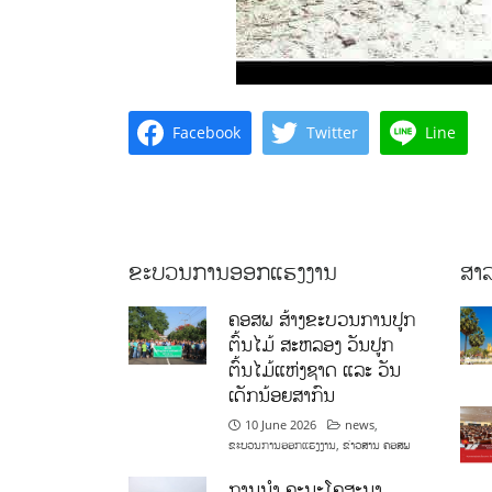
Facebook
Twitter
Line
ຂະບວນການອອກແຮງງານ
ສາລ
ຄອສພ ສ້າງຂະບວນການປູກ
ຕົ້ນໄມ້ ສະຫລອງ ວັນປູກ
ຕົ້ນໄມ້ແຫ່ງຊາດ ແລະ ວັນ
ເດັກນ້ອຍສາກົນ
10 June 2026
news
,
ຂະບວນການອອກແຮງງານ
,
ຂ່າວສານ ຄອສພ
ການນໍາ ຄະນະໂຄສະນາ