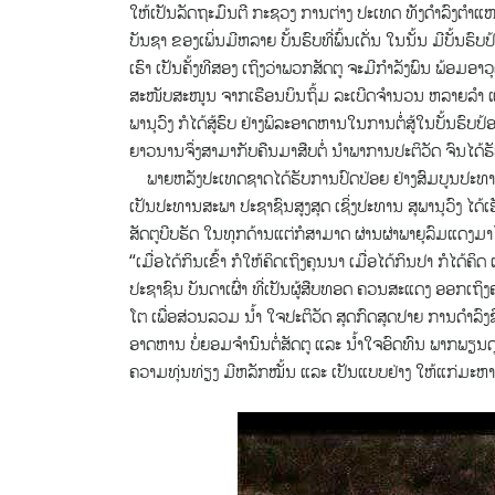
ໃຫ້ເປັນລັດຖະມົນຕີ ກະຊວງ ການຕ່າງ ປະເທດ ທັງດຳລົງຕຳ
ບັນຊາ ຂອງເພິ່ນມີຫລາຍ ບັ້ນຮົບທີ່ພົ້ນເດັ່ນ ໃນນັ້ນ ມີບັ້ນຮົ
ເຮົາ ເປັນຄັ້ງທີສອງ ເຖິງວ່າພວກສັດຕູ ຈະມີກຳລັງພົນ ພ້ອມ
ສະໜັບສະໜູນ ຈາກເຮືອນບິນຖິ້ມ ລະເບີດຈຳນວນ ຫລາຍລຳ 
ພານຸວົງ ກໍໄດ້ສູ້ຮົບ ຢ່າງພິລະອາດຫານໃນການຕໍ່ສູ້ໃນບັ້ນຮົບ
ຍາວນານຈຶ່ງສາມາກັບຄືນມາສືບຕໍ່ ນຳພາການປະຕິວັດ ຈົນໄດ້
ພາຍຫລັງປະເທດຊາດໄດ້ຮັບການປົດປ່ອຍ ຢ່າງສົມບູນປະທານ 
ເປັນປະທານສະພາ ປະຊາຊົນສູງສຸດ ເຊິ່ງປະທານ ສຸພານຸວົງ ໄດ
ສັດຕູບີບຮັດ ໃນທຸກດ້ານແຕ່ກໍສາມາດ ຜ່ານຜ່າພາຍຸລົມແດງມາໄດ
“ເມື່ອໄດ້ກິນເຂົ້າ ກໍໃຫ້ຄິດເຖິງຄຸນນາ ເມື່ອໄດ້ກິນປາ ກໍ
ປະຊາຊົນ ບັນດາເຜົ່າ ທີ່ເປັນຜູ້ສືບທອດ ຄວນສະແດງ ອອກເຖ
ໂຕ ເພື່ອສ່ວນລວມ ນ້ຳ ໃຈປະຕິວັດ ສຸດກົດສຸດປາຍ ການດຳລົງ
ອາດຫານ ບໍ່ຍອມຈຳນົນຕໍ່ສັດຕູ ແລະ ນ້ຳໃຈອົດທົນ ພາກພຽນດ
ຄວາມທຸ່ນທ່ຽງ ມີຫລັກໝັ້ນ ແລະ ເປັນແບບຢ່າງ ໃຫ້ແກ່ມະຫ