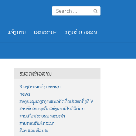
Search
for:
ແຈ້ງການ
ເອກະສານ
ກ່ຽວກັບ ຄອສພ
ໝວດຂ່າວສານ
3 ອົງການຈັດຕັ້ງມະຫາຊົນ
news
ກອງປະຊຸມວຽກງານແນວຄິດທົ່ວປະເທດຄັ້ງທີ V
ການຫັນເສດຖະກິດແຫ່ງຊາດເປັນດີຈີຕ໋ອນ
ການເຄື່ອນໄຫວຂອງຄະນະນຳ
ກາບກອນກົມໂຄສະນາ
ກິລາ ແລະ ສິລະປະ