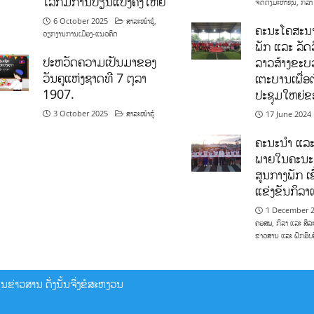
ໂລກມີການປ່ຽນແປງຄັ້ງໃຫຍ່
ຈັດຕັ້ງມະຫາຊົນ
,
ກິລາ
6 October 2025
ສາລະໜ້າຮູ້
,
ຄະນະໂຄສະນາ
ວຽກງານການເມືອງ-ແນວຄິດ
ພັກ ແລະ ລັດວ
ປະຫວັດຄວາມເປັນມາຂອງ
ລາວສ້າງຂະບວ
ວັນຄູແຫ່ງຊາດທີ 7 ຕຸລາ
ເຕະບານເພື່ອ
1907.
ປະຊຸມໃຫຍ່ຂ
3 October 2025
ສາລະໜ້າຮູ້
17 June 2024
ຄະນະນຳ ແລະ
ພາຍໃນຄະນະ
ສູນກາງພັກ ເຂ
ແຂ່ງຂັນກິລ
1 December 
ຄອສພ
,
ກິລາ ແລະ ສິລ
ຂ່າວສານ ແລະ ຝຶກອົບ
ຂ່າວສານ ດັ່ງນັ້ນຈື່ງຂໍສະຫງວນ