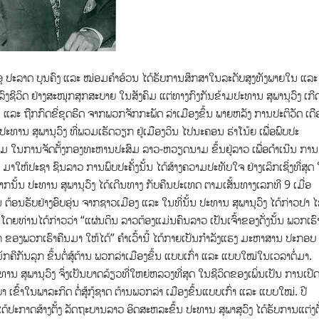
ະຫາອຸ ປະລາດ ບຸນຄົງ ແລະ ໝ່ອມຄຳອ້ວນ ໄດ້ຮັບການສຶກສາໃນລະດັບສູງທັງພາຍໃນ ແລະ
ຳລົງຊີວິດ ຢ່າງສະໜຸກສຸກສະບາຍ ໃນສັງຄົມ ແຕ່ທາງກົງກັນຂ້າມປະທານ ສຸພານຸວົງ ເກີດບ
 ແລະ ຖືກກົດຂີ່ຂູດຮີດ ຈາກພວກຈັກກະພັດ ລ່າເມືອງຂຶ້ນ ພາຍຫລັງ ການປະຕິວັດ ເດ
ປະທານ ສຸພານຸວົງ ທີ່ພວມເຮັດວຽກ ຢູ່ເມືອງວິນ ໄປນະຄອນ ຮ່າໂນ້ຍ ເພື່ອພົບປະ
ນາມ ໃນການຈັດຕັ້ງກອງທະຫານປະສົມ ລາວ-ຫວຽດນາມ ຂຶ້ນຢູ່ລາວ ເພື່ອດຳເນີນ ການ
ດ ມາໃຫ້ປະຊາ ຊົນລາວ ການພົບປະຄັ້ງນັ້ນ ໄດ້ສ້າງຄວາມປະທັບໃຈ ຢ່າງເລິກເຊິ່ງທີ່ສຸດ
າກນັ້ນ ປະທານ ສຸພານຸວົງ ໄດ້ເດີນທາງ ກັບຄືນປະເທດ ຕາມເສັ້ນທາງເລກທີ 9 ເມື່ອ
ນຮັບຢ່າງອົບອຸ່ນ ຈາກຊາວເມືອງ ແລະ ໃນທີ່ນັ້ນ ປະທານ ສຸພານຸວົງ ໄດ້ກ່າວປາ ໄສ
 ໂດຍທ່ານໄດ້ກ່າວວ່າ “ແຜ່ນດິນ ລາວຕ້ອງແມ່ນຄົນລາວ ເປັນເຈົ້າຂອງດັ່ງນັ້ນ ພວກເຮົ
ັກ ຂອງພວກເຮົາຄືນມາ ໃຫ້ໄດ້” ຄຳເວົ້ານີ້ ໄດ້ກາຍເປັນກຳລັງແຮງ ມະຫາສານ ປະກອບ
ກຄີກັນລຸກ ຂຶ້ນຕໍ່ສູ້ຕ້ານ ພວກລ່າເມືອງຂຶ້ນ ແບບເກົ່າ ແລະ ແບບໃໝ່ໃນເວລາຕໍ່ມາ.
ທານ ສຸພານຸວົງ ຈຶ່ງເປັນບາດລ້ຽວທີ່ໃຫຍ່ຫລວງທີ່ສຸດ ໃນຊີວິດຂອງເພິ່ນເປັນ ການເປີ
ເຂົ້າໃນພາລະກິດ ຕໍ່ສູ້ກູ້ຊາດ ຕ້ານພວກລ່າ ເມືອງຂຶ້ນແບບເກົ່າ ແລະ ແບບໃໝ່. ປີ
ດ້ປະກາດສ້າງຕັ້ງ ລັດຖະບານລາວ ອິດສະຫລະຂຶ້ນ ປະທານ ສຸພາສຸວົງ ໄດ້ຮັບການແຕ່ງຕັ