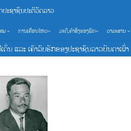
ກປະຊາຊົນປະຕິວັດລາວ
ອສພ
ການເຄື່ອນໄຫວ
ມະຕິ,ຄຳສັ່ງຂອງພັກ
ວາລະສານ
ດີເດັ່ນ ແລະ ເຄົາລົບຮັກຂອງປະຊາຊົນລາວບັນດາເຜົ່າ