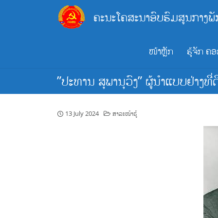
Skip
ຄະນະໂຄສະນາອົບຮົມສູນກາງພັ
to
content
ໜ້າຫຼັກ
ຮູ້ຈັກ ຄ
”ປະທານ ສຸພານຸວົງ” ຜູ້ນຳແບບຢ່າງທີ່
13 July 2024
ສາລະໜ້າຮູ້