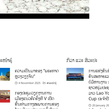
ະໜ້າຮູ້
ກິລາ ແລະ ສິລະປະ
ຄວາມເປັນມາຂອງ “ພຣະທາດ
ການແຂ່ງຂັນກ
ຫຼວງວຽງຈັນ”
ຂັນສະຫາຍເ
ບໍລິຫານງານ 
4 November 2025
ສາລະໜ້າຮູ້
ຊາວໜຸ່ມປະຊາ
ກອງປະຊຸມວຽກງານການ
ລາວ Lao Y
ເມືອງແນວຄິດຄັ້ງທີ V ເປີດ
Cup ປະຈຳປ
ຂຶ້ນທ່າມກາງສະພາບການຂອງ
20 January 2