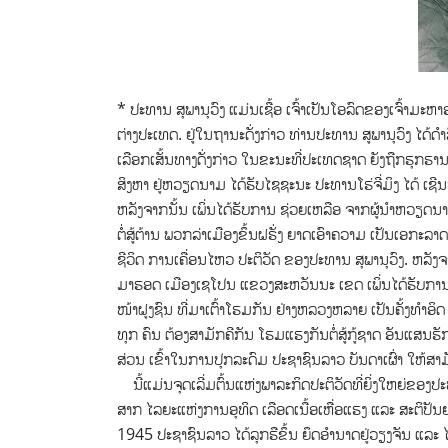
* ປະທານ ສຸພານຸວົງ ແມ່ນເຊື້ອ ເຈົ້າເປັນໂອລົດຂອງເຈົ້າມ
ຕ່າງປະເທດ.
ຢູ່ໃນຖານະດັ່ງກ່າວ ທ່ານປະທານ ສູພານຸວົງ ໄດ້ດ
ເລືອກເສັ້ນທາງດັ່ງກ່າວ ໃນຂະນະທີ່ປະເທດຊາດ ຍັງຖືກຮຸກຮານ
ສິງຫາ ຢູ່ຫວຽດນາມ ໄດ້ຮັບໄຊຊະນະ ປະທານໂຮ່ຈີ່ມິງ ໄດ້ ເຊີນ
ຫລັງຈາກນັ້ນ ເພິ່ນໄດ້ຮັບການ ຊ່ວຍເຫລືອ ຈາກຜູ້ນຳຫວຽດ
ຕໍ່ສູ້ຕ້ານ ພວກລ່າເມືອງຂຶ້ນຝຣັ່ງ ຍາດເອົາຄວາມ ເປັນເອກະລາ
ຊີວິດ ການເຄື່ອນໄຫວ ປະຕິວັດ ຂອງປະທານ ສຸພານຸວົງ. ຫລັງຈ
ມາຮອດ ເມືອງເຊໂປນ ແຂວງສະຫວັນນະ ເຂດ ເພິ່ນໄດ້ຮັບການ ຕ້ອ
ໜ້າຝູງຊົນ ທີ່ມາເຕົ້າໂຮມກັນ ຢ່າງຫລວງຫລາຍ ເປັນຄັ້ງທຳອິດ
ທຸກ ຄົນ ຕ້ອງສາມັກຄີກັນ ໂຮມແຮງກັນຕໍ່ສູ້ກູ້ຊາດ ອັນແສນຮ
ສ່ວນ ເຂົ້າໃນການປຸກລະດົມ ປະຊາຊົນລາວ ບັນດາເຜົ່າ ໃຫ້ສາມັ
ນີ້ແມ່ນຈຸດເລີ່ມຕົ້ນແຫ່ງພາລະກິດປະຕິວັດທີ່ຍິ່ງໃຫຍ່ຂອງປະ
ສາກ ໄລຍະແຫ່ງການອຸທິດ ເລືອດເນື້ອເຫື່ອແຮງ ແລະ ສະຕິປັນຍາ 
1945 ປະຊາຊົນລາວ ໄດ້ລຸກຮືຂຶ້ນ ຍຶດອຳນາດຢູ່ວຽງຈັນ ແລະ ໄ