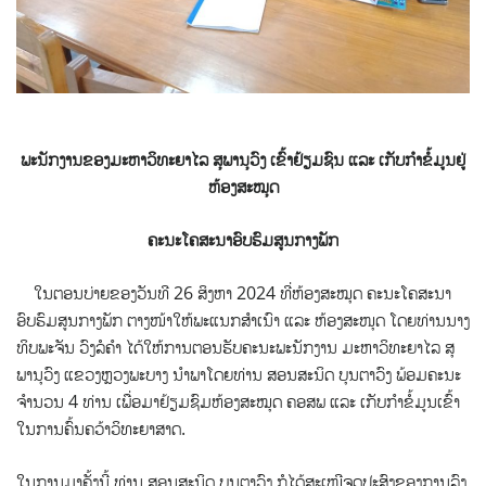
ພະນັກງານຂອງມະຫາວິທະຍາໄລ ສຸພານຸວົງ ເຂົ້າຢ້ຽມຊົນ ແລະ ເກັບກຳຂໍ້ມູນຢູ່
ຫ້ອງສະໝຸດ
ຄະນະໂຄສະນາອົບຮົມສູນກາງພັກ
ໃນຕອນບ່າຍຂອງວັນທີ 26 ສິງຫາ 2024 ທີ່ຫ້ອງສະໝຸດ ຄະນະໂຄສະນາ
ອົບຮົມສູນກາງພັກ ຕາງໜ້າໃຫ້ພະແນກສຳເນົາ ແລະ ຫ້ອງສະໜຸດ
ໂດຍທ່ານນາງ
ທິບພະຈັນ ວົງລໍຄຳ ໄດ້ໃຫ້ການຕອນຮັບຄະນະພະນັກງານ ມະຫາວິທະຍາໄລ ສຸ
ພານຸວົງ ແຂວງຫຼວງພະບາງ ນຳພາໂດຍທ່ານ ສອນສະນິດ ບຸນຕາວົງ ພ້ອມຄະນະ
ຈຳນວນ 4 ທ່ານ ເພື່ອມາຢ້ຽມຊົມຫ້ອງສະໝຸດ ຄອສພ ແລະ ເກັບກຳຂໍ້ມູນເຂົ້າ
ໃນການຄົ້ນຄວ້າວິທະຍາສາດ.
ໃນການມາຄັ້ງນີ້ ທ່ານ ສອນສະນິດ ບຸນຕາວົງ ກໍໄດ້ສະເໜີຈຸດປະສົງຂອງການລົງ