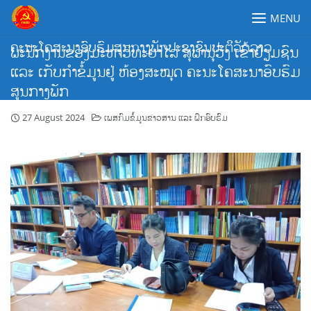
Skip
MENU
to
content
ຄະນະໂຄສະນາອົບຮົມສູນກາງພັກປະຊາຊົນປະຕິວັດລາວ
ພະນັກງານຂອງມະຫາວິທະຍາໄລ ສຸພານຸວົງ ເຂົ້າຢ້ຽມຊົນ
ແລະ ເກັບກຳຂໍ້ມູນຢູ່ ຫ້ອງສະໝຸດ ຄະນະໂຄສະນາອົບຮົມ
ສູນກາງພັກ
27 August 2024
ເພສກົມຂໍ້ມູນຂ່າວສານ ແລະ ຝຶກອົບຮົມ