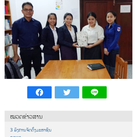
ໝວດຂ່າວສານ
3 ອົງການຈັດຕັ້ງມະຫາຊົນ