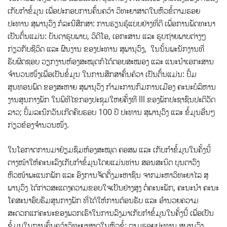
ເກັບກຳຂໍ້ມູນ ເພື່ອປະກອບການຄົ້ນຄວ້າ ວິທະຍາສາດໃນຫົວຂໍ້ຕາມຮອຍ
ປະທານ ສຸພານຸວົງ ກໍລະນີສືກສາ: ການຮຽນຮູ້ແບບຢ່າງທີ່ດີ ເພື່ອການພັດທະນາ
ເປັນຕົ້ນແມ່ນ: ບັນດາຮູບພາບ, ວິດີໂອ, ເອກະສານ ແລະ ຮູບຖ່າຍພາບຕ່າງໆ
ກ່ຽວກັບຊີວິດ ແລະ ຜົນງານ ຂອງປະທານ ສຸພານຸວົງ, ໃນນັ້ນພະນັກງານທີ່
ຮັບຜິດຊອບ ວຽກງານຫ້ອງສະໝຸດກໍໄດ້ຕອບສະໝອງ ແລະ ແນະນຳເອກະສານ
ຈຳນວນໜຶ່ງເພື່ອເປັນຂໍ້ມູນ ໃນການສືກສາຄົ້ນຄ້ວາ ເປັນຕົ້ນແມ່ນ: ປຶ້ມ
ສູນທອນພົດ ຂອງສະຫາຍ ສຸພານຸວົງ ກຳມະການກົມການເມືອງ ຄະນະບໍລິຫານ
ງານສູນກາງພັກ ໃນພິທີໄຂກອງປະຊຸມໃຫຍ່ຄັ້ງທີ lll ຂອງພັກປະຊາຊົນປະຕິວັດ
ລາວ; ປຶ້ມລະນຶກວັນເກີດຄົບຮອບ 100 ປີ ປະທານ ສຸພານຸວົງ ແລະ ຂໍ້ມູນອື່ນໆ
ກ່ຽວຂ້ອງຈໍານວນໜຶ່ງ.
ໃນໂອກາດການມາຢ້ຽມຊົມຫ້ອງສະໝຸດ ຄອສພ ແລະ ເກັບກຳຂໍ້ມູນໃນຄັ້ງນີ້
ຕາງໜ້າໃຫ້ຄະນະລົງເກັບກຳຂໍ້ມູນໂດຍແມ່ນທ່ານ ສອນສະນິດ ບຸນຕາວົງ
ຫົວໜ້າພະແນກພັກ ແລະ ອົງການຈັດຕັ້ງມະຫາຊົນ ຈາກມະຫາວິທະຍາໄລ ສຸ
ພານຸວົງ ໄດ້ກ່າວສະແດງຄວາມຂອບໃຈເປັນຢ່າງສູງ ຕໍ່ຄະນະພັກ, ຄະນະນຳ ຄະນະ
ໂຄສະນາອົບຮົມສູນກາງພັກ ທີ່ໄດ້ໃຫ້ການຕ້ອນຮັບ ແລະ ອຳນວຍຄວາມ
ສະດວກແກ່ຄະນະຂອງພວກເຮົາໃນການລົງມາເກັບກຳຂໍ້ມູນໃນຄັ້ງນີ້ ເພື່ອເປັນ
ຂໍ້ມູນໃນການຄົ້ນຄວ້າວິທະຍາສາດໃນຫົວຂໍ້: ຕາມຮອຍປະທານ ສຸພານຸວົງ