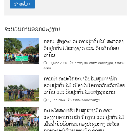
ອ່ານເພີ່ມ
ຂະບວນການອອກແຮງງານ
ຄອສພ ສ້າງຂະບວນການປູກຕົ້ນໄມ້ ສະຫລອງ
ວັນປູກຕົ້ນໄມ້ແຫ່ງຊາດ ແລະ ວັນເດັກນ້ອຍ
ສາກົນ
10 June 2026
news
,
ຂະບວນການອອກແຮງງານ
,
ຂ່າວສານ
ຄອສພ
ການນໍາ ຄະນະໂຄສະນາອົບຮົມສູນກາງພັກ
ຮ່ວມປູກຕົ້ນໄມ້ ເນື່ອງໃນໂອກາດວັນເດັກນ້ອຍ
ສາກົນ ແລະ ວັນປູກຕົ້ນໄມ້ແຫ່ງຊາດລາວ
1 June 2024
ຂະບວນການອອກແຮງງານ
ຄະນະໂຄສະນາອົບຮົມສູນກາງພັກ ອອກ
ແຮງງານອານາໄມສໍາ ນັກງານ ແລະ ປູກຕົ້ນໄມ້
ເພື່ອຂໍ່ານັບຮັບຕ້ອນກອງປະຊຸມກາງ ສະໄໝ
ຂອງຄະນະບໍລິຫານງານພັກ ຄອສພ.