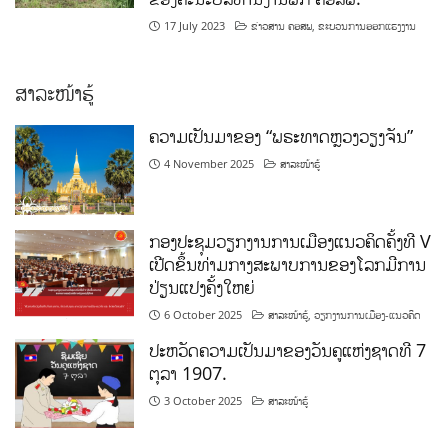
17 July 2023
ຂ່າວສານ ຄອສພ
,
ຂະບວນການອອກແຮງງານ
ສາລະໜ້າຮູ້
ຄວາມເປັນມາຂອງ “ພຣະທາດຫຼວງວຽງຈັນ”
4 November 2025
ສາລະໜ້າຮູ້
ກອງປະຊຸມວຽກງານການເມືອງແນວຄິດຄັ້ງທີ V
ເປີດຂຶ້ນທ່າມກາງສະພາບການຂອງໂລກມີການ
ປ່ຽນແປງຄັ້ງໃຫຍ່
6 October 2025
ສາລະໜ້າຮູ້
,
ວຽກງານການເມືອງ-ແນວຄິດ
ປະຫວັດຄວາມເປັນມາຂອງວັນຄູແຫ່ງຊາດທີ 7
ຕຸລາ 1907.
3 October 2025
ສາລະໜ້າຮູ້