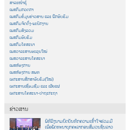
ສາລະໜ້າຮູ້
ເພສກົມກວດກາ
ເພສກົມຂໍ້ມູນຂ່າວສານ ແລະ ຝຶກອົບຮົມ
ເພສກົມຈັດຕັ້ງ-ພະນັກງານ
ເພສກົມສັງລວມ
ເພສກົມອົບຮົມ
ເພສກົມໂຄສະນາ
ເພສວາລະສານອະລຸນໃໝ່
ເພສວາລະສານໂຄສະນາ
ເພສຫ້ອງການ
ເພສຫ້ອງການ ສພທ
ເອກະສານສຶກສາອົບຮົມ(ໃໝ່)
ເອກະສານເຊື່ອມຊືມ ແລະ ເຜີຍແຜ່
ເອກະສານໂຄສະນາ-ປາຖະກະຖາ
ຂ່າວສານ
ພິທີລົງນາມບົດບັນທຶກຄວາມເຂົ້າໃຈຮ່ວມມື
ເພື່ອພັດທະນາບຸກຄະລາກອນສື່ມວນຊົນລາວ