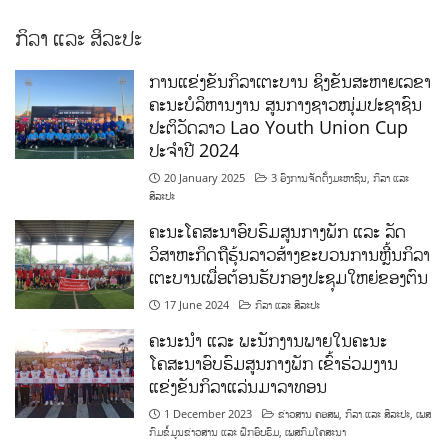
ກິລາ ແລະ ສິລະປະ
ການແຂ່ງຂັນກິລາເຕະບານ ຊິງຂັນສະຫາຍເລຂາ
ຄະນະບໍລິຫານງານ ສູນກາງຊາວໜຸ່ມປະຊາຊົນ
ປະຕິວັດລາວ Lao Youth Union Cup
ປະຈຳປີ 2024
20 January 2025
3 ອົງການຈັດຕັ້ງມະຫາຊົນ
,
ກິລາ ແລະ
ສິລະປະ
ຄະນະໂຄສະນາອົບຮົມສູນກາງພັກ ແລະ ລັດ
ວິສາຫະກິດຖືຮຸ້ນລາວສ້າງຂະບວນການຫຼີ້ນກິລາ
ເຕະບານເພື່ອຕ້ອນຮັບກອງປະຊຸມໃຫຍ່ຂອງຕົນ
17 June 2024
ກິລາ ແລະ ສິລະປະ
ຄະນະນຳ ແລະ ພະນັກງານພາຍໃນຄະນະ
ໂຄສະນາອົບຮົມສູນກາງພັກ ເຂົ້າຮ່ວມງານ
ແຂ່ງຂັນກິລາແລ່ນມາລາທອນ
1 December 2023
ຂ່າວສານ ຄອສພ
,
ກິລາ ແລະ ສິລະປະ
,
ເພສ
ກົມຂໍ້ມູນຂ່າວສານ ແລະ ຝຶກອົບຮົມ
,
ເພສກົມໂຄສະນາ