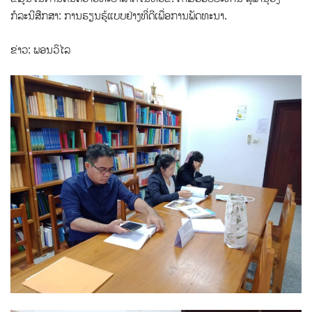
ກໍລະນີສືກສາ: ການຮຽນຮູ້ແບບຢ່າງທີ່ດີເພື່ອການພັດທະນາ.
ຂ່າວ: ພອນວິໄລ