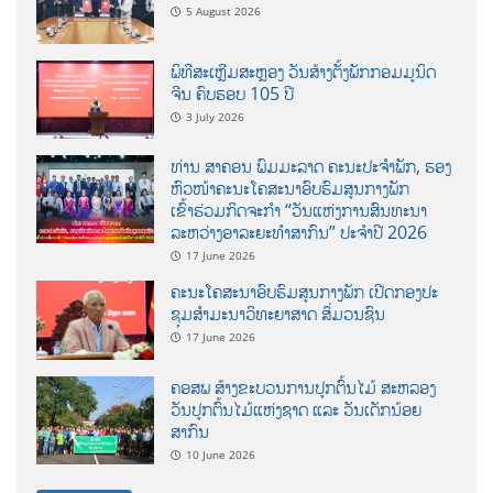
5 August 2026
ພິທີສະເຫຼີມສະຫຼອງ ວັນສ້າງຕັ້ງພັກກອມມູນິດ
ຈີນ ຄົບຮອບ 105 ປີ
3 July 2026
ທ່ານ ສາຄອນ ພົມມະລາດ ຄະນະປະຈໍາພັກ, ຮອງ
ຫົວໜ້າຄະນະໂຄສະນາອົບຮົມສູນກາງພັກ
ເຂົ້າຮ່ວມກິດຈະກຳ “ວັນແຫ່ງການສົນທະນາ
ລະຫວ່າງອາລະຍະທຳສາກົນ” ປະຈຳປີ 2026
17 June 2026
ຄະນະໂຄສະນາອົບຮົມສູນກາງພັກ ເປີດກອງປະ
ຊຸມສຳມະນາວິທະຍາສາດ ສຶ່ມວນຊົນ
17 June 2026
ຄອສພ ສ້າງຂະບວນການປູກຕົ້ນໄມ້ ສະຫລອງ
ວັນປູກຕົ້ນໄມ້ແຫ່ງຊາດ ແລະ ວັນເດັກນ້ອຍ
ສາກົນ
10 June 2026